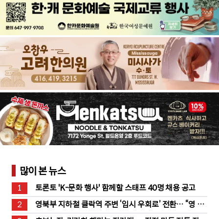
많이 본 뉴스
1
토론토 'K-문화 행사' 함께할 스태프 40명 채용 공고
2
영북부 지하철 클락역 주변 ‘임시 우회로’ 전환… “영 스
트리트 바뀐다”