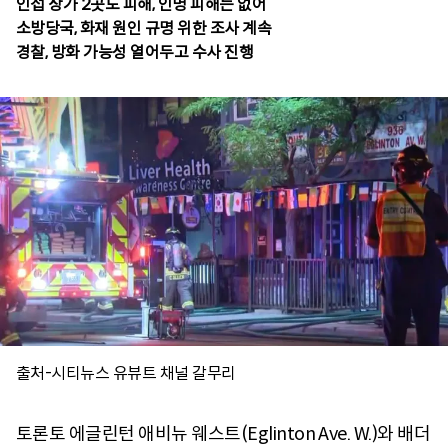
인접 상가 2곳도 피해, 인명 피해는 없어
소방당국, 화재 원인 규명 위한 조사 계속
경찰, 방화 가능성 열어두고 수사 진행
출처-시티뉴스 유뷰트 채널 갈무리
토론토 에글린턴 애비뉴 웨스트(Eglinton Ave. W.)와 배더