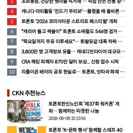
3
초보농장, 건강한 햇마늘 직거래 … 직접 만든 전통 장류
도 판매
4
캐나다 야외활동 '진드기 주의보'…물렸을 때 올바른 대
처법은?
5
토론토 '2026 코리아타운 스트리트 페스티벌' 개최
6
"캐리어 들고 싹쓸이" 토론토 소매절도 546명 검거…
훔친 물건 재유통
7
"목요일까지 주유 미루세요"… 휘발유값 대폭 하락 예
고
8
3,800만 명 고객정보 유출… 캐네디언타이어 대규모 집
단소송 직면
9
CRA 해킹 피해자 870만 달러 보상... 신청 접수 시작
10
리튬이온 배터리 공포 현실로… 토론토, 잇따라 화재 발
생
CKN 추천뉴스
토론토한인노인회 ‘제37회 워커톤’ 개
최… 함께하는 따뜻한 나눔
2026-08-08 15:13:56
토론토 'K-문화 행사' 함께할 스태프 40