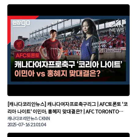
▶
[캐나다코리안뉴스] 캐나다여자프로축구리그 | AFC토론토 '코
리아 나이트' 이민아, 홍혜지 맞대결은? | AFC TORONTO
KOREA NIGHT | 캐나다뉴스 | 토론토뉴스
캐나다코리안뉴스 CKNN
2025-07-16 21:01:04