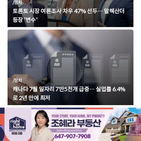
/
정치
토론토 시장 여론조사 차우 47% 선두… 알렉산더
등장 '변수'
/
정치
캐나다 7월 일자리 7만5천개 급증… 실업률 6.4%
로 2년 만에 최저