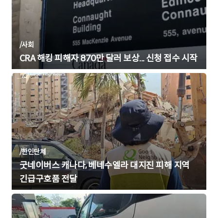
/
사회
CRA 해킹 피해자 870만 달러 보상... 신청 접수 시작
/
한인단체
굿네이버스 캐나다, 베네수엘라 대지진 피해 지역
긴급구호품 전달