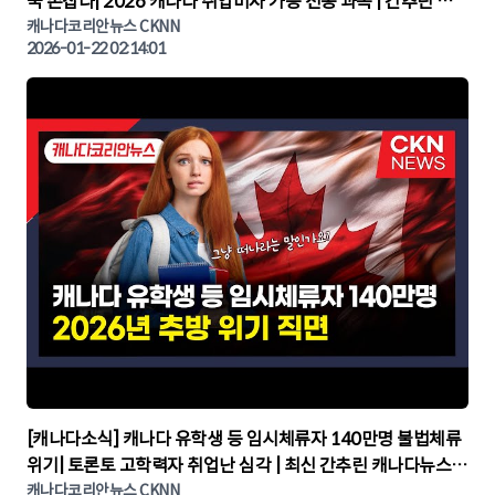
국 손잡나| 2026 캐나다 취업비자 가능 전공 과목 | 간추린 캐
나다뉴스 | CKNNEWS, 캐나다코리안뉴스
캐나다코리안뉴스 CKNN
2026-01-22 02:14:01
▶
[캐나다소식] 캐나다 유학생 등 임시체류자 140만명 불법체류
위기| 토론토 고학력자 취업난 심각 | 최신 간추린 캐나다뉴스 |
CKNNEWS, 캐나다코리안뉴스
캐나다코리안뉴스 CKNN