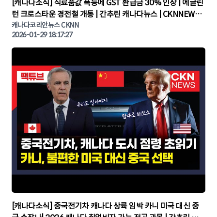
▶
[캐나다소식] 식료품값 폭등에 GST 환급금 30% 인상 | 에글린
턴 크로스타운 경전철 개통 | 간추린 캐나다뉴스 | CKNNEWS,
캐나다코리안뉴스
캐나다코리안뉴스 CKNN
2026-01-29 18:17:27
▶
[캐나다소식] 중국전기차 캐나다 상륙 임박 카니 미국 대신 중