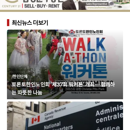
최신뉴스 더보기
/
한인단체
토론토한인노인회 ‘제37회 워커톤’ 개최… 함께하
는 따뜻한 나눔