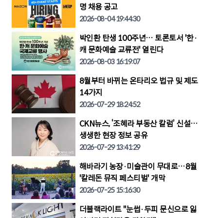
명 채용 공고
2026-08-04 19:44:30
박인환 탄생 100주년… 토론토서 '한·
캐 문화예술 교류전' 열린다
2026-08-03 16:19:07
8월부터 바뀌는 온타리오 법규 및 제도
14가지
2026-07-29 18:24:52
CKN뉴스, ‘조혜라 부동산 칼럼’ 신설…
생생한 현장 정보 공유
2026-07-29 13:41:29
해바라기 농장·미술관이 무대로…8월
'칼레돈 뮤직 페스티벌' 개막
2026-07-25 15:16:30
더블랙라이트 "눈썹·두피 문신으로 잃