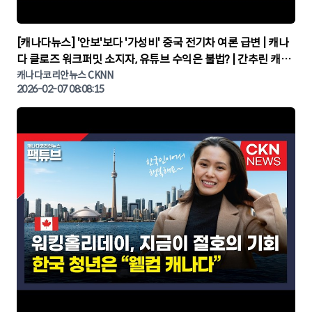
▶
[캐나다뉴스] '안보'보다 '가성비' 중국 전기차 여론 급변 | 캐나
다 클로즈 워크퍼밋 소지자, 유튜브 수익은 불법? | 간추린 캐나
다뉴스 | CKNNEWS, 캐나다코리안뉴스
캐나다코리안뉴스 CKNN
2026-02-07 08:08:15