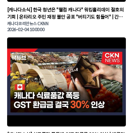
▶
[캐나다소식] 한국 청년은 "웰컴 캐나다" 워킹홀리데이 절호의
기회 | 온타리오 주민 재정 불안 공포 "버티기도 힘들어" | 간추
린 캐나다뉴스 | CKNNEWS, 캐나다코리안뉴스
캐나다코리안뉴스 CKNN
2026-02-04 10:00:00