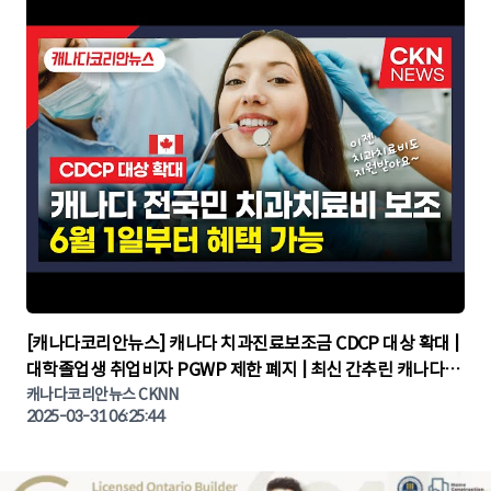
▶
[캐나다코리안뉴스] 캐나다 치과진료보조금 CDCP 대상 확대 |
대학졸업생 취업비자 PGWP 제한 폐지 | 최신 간추린 캐나다뉴
캐나다코리안뉴스 CKNN
스 | CKNNEWS | 캐나다뉴스 | 토론토뉴스
2025-03-31 06:25:44