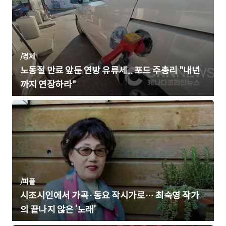
/
경제
노동절 만료 앞둔 연방 유류세... 포드 주총리 "내년
까지 연장하라"
/
피플
시조시인에서 가곡·동요 작시가로… 최숙영 작가
의 끝나지 않은 ‘노래’