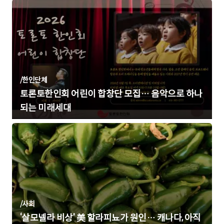
/
한인단체
토론토한인회 어린이 합창단 모집… 음악으로 하나
되는 미래세대
/
사회
‘살모넬라 비상’ 美 할라피뇨가 원인… 캐나다, 아직