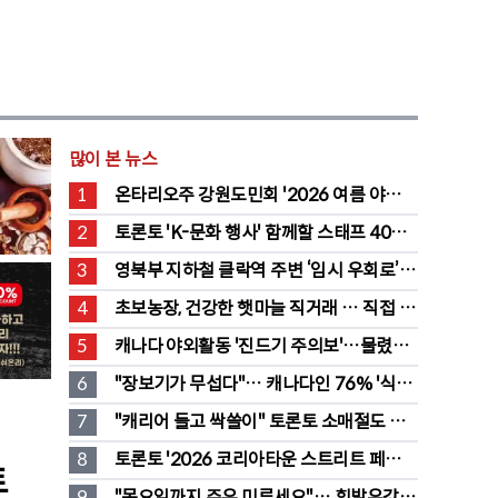
많이 본 뉴스
1
온타리오주 강원도민회 '2026 여름 야유
회' 성료
2
토론토 'K-문화 행사' 함께할 스태프 40명 
채용 공고
3
영북부 지하철 클락역 주변 ‘임시 우회로’ 
전환… “영 스트리트 바뀐다”
4
초보농장, 건강한 햇마늘 직거래 … 직접 만
든 전통 장류도 판매
5
캐나다 야외활동 '진드기 주의보'…물렸을 
때 올바른 대처법은?
6
"장보기가 무섭다"… 캐나다인 76% '식료
품값이 가장 부담'
7
"캐리어 들고 싹쓸이" 토론토 소매절도 
546명 검거…훔친 물건 재유통
8
토론토 '2026 코리아타운 스트리트 페스티
트
벌' 개최
9
"목요일까지 주유 미루세요"… 휘발유값 