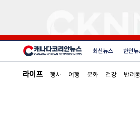
최신뉴스
한인뉴
라이프
행사
여행
문화
건강
반려