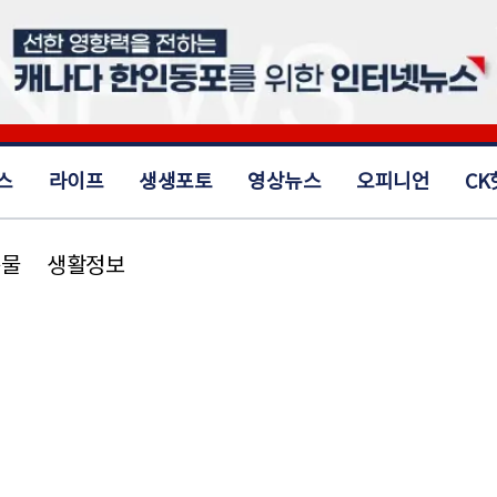
스
라이프
생생포토
영상뉴스
오피니언
CK
동물
생활정보