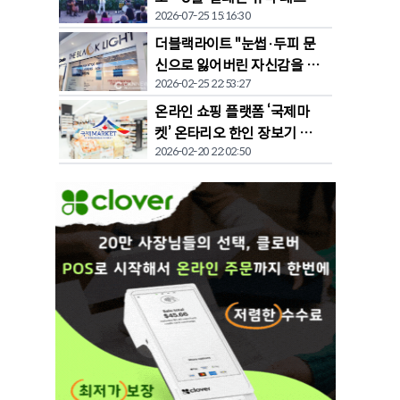
2026-07-25 15:16:30
벌' 개막
더블랙라이트 "눈썹·두피 문
신으로 잃어버린 자신감을 되
2026-02-25 22:53:27
찾다"
온라인 쇼핑 플랫폼 ‘국제마
켓’ 온타리오 한인 장보기 문
2026-02-20 22:02:50
화 바꾼다