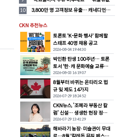
대폭 하락 예고
10
3,800만 명 고객정보 유출… 캐네디언타이
어 대규모 집단소송 직면
CKN 추천뉴스
토론토 'K-문화 행사' 함께할
스태프 40명 채용 공고
2026-08-04 19:44:30
박인환 탄생 100주년… 토론
토서 '한·캐 문화예술 교류전'
2026-08-03 16:19:07
열린다
8월부터 바뀌는 온타리오 법
규 및 제도 14가지
2026-07-29 18:24:52
CKN뉴스, ‘조혜라 부동산 칼
럼’ 신설… 생생한 현장 정보
2026-07-29 13:41:29
공유
해바라기 농장·미술관이 무대
로…8월 '칼레돈 뮤직 페스티