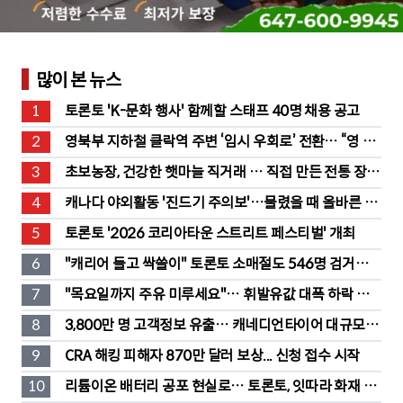
많이 본 뉴스
1
토론토 'K-문화 행사' 함께할 스태프 40명 채용 공고
2
영북부 지하철 클락역 주변 ‘임시 우회로’ 전환… “영 스
트리트 바뀐다”
3
초보농장, 건강한 햇마늘 직거래 … 직접 만든 전통 장류
도 판매
4
캐나다 야외활동 '진드기 주의보'…물렸을 때 올바른 대
처법은?
5
토론토 '2026 코리아타운 스트리트 페스티벌' 개최
6
"캐리어 들고 싹쓸이" 토론토 소매절도 546명 검거…
훔친 물건 재유통
7
"목요일까지 주유 미루세요"… 휘발유값 대폭 하락 예
고
8
3,800만 명 고객정보 유출… 캐네디언타이어 대규모 집
단소송 직면
9
CRA 해킹 피해자 870만 달러 보상... 신청 접수 시작
10
리튬이온 배터리 공포 현실로… 토론토, 잇따라 화재 발