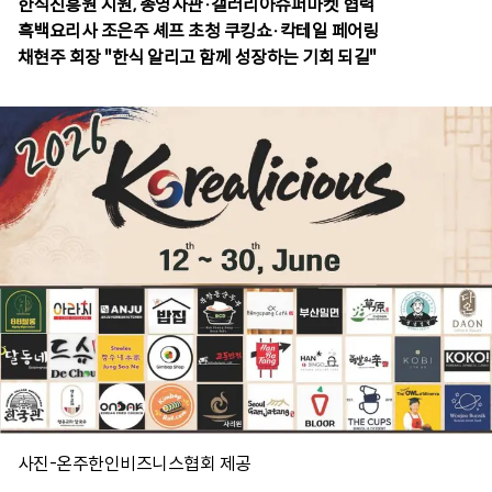
한식진흥원 지원, 총영사관·갤러리아슈퍼마켓 협력
흑백요리사 조은주 셰프 초청 쿠킹쇼·칵테일 페어링
사진-온주한인비즈니스협회 제공