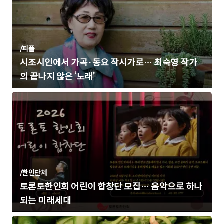
/
피플
시조시인에서 가곡·동요 작시가로… 최숙영 작가
의 끝나지 않은 ‘노래’
/
한인단체
토론토한인회 어린이 합창단 모집… 음악으로 하나
되는 미래세대