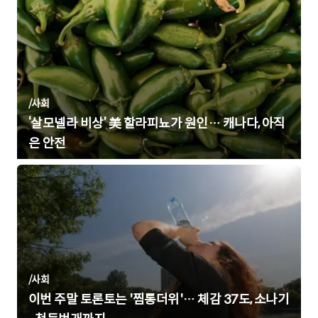
/
사회
‘살모넬라 비상’ 美 할라피뇨가 원인… 캐나다, 아직
은 안전
/
사회
이번 주말 토론토는 '찜통더위'… 체감 37도, 소나기