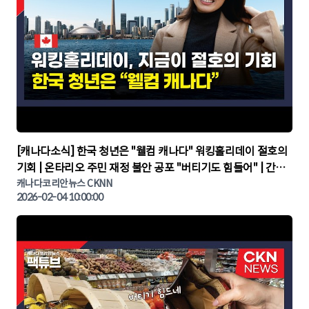
▶
[캐나다소식] 한국 청년은 "웰컴 캐나다" 워킹홀리데이 절호의
기회 | 온타리오 주민 재정 불안 공포 "버티기도 힘들어" | 간추
린 캐나다뉴스 | CKNNEWS, 캐나다코리안뉴스
캐나다코리안뉴스 CKNN
2026-02-04 10:00:00