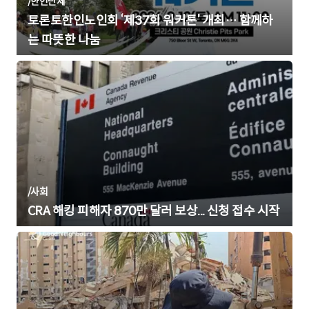
/
한인단체
토론토한인노인회 ‘제37회 워커톤’ 개최… 함께하
는 따뜻한 나눔
/
사회
CRA 해킹 피해자 870만 달러 보상... 신청 접수 시작