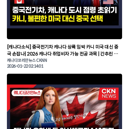
▶
[캐나다소식] 중국전기차 캐나다 상륙 임박 카니 미국 대신 중
국 손잡나| 2026 캐나다 취업비자 가능 전공 과목 | 간추린 캐
나다뉴스 | CKNNEWS, 캐나다코리안뉴스
캐나다코리안뉴스 CKNN
2026-01-22 02:14:01