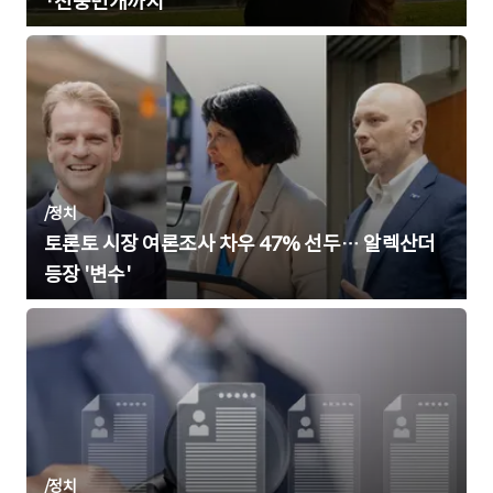
·천둥번개까지
/
정치
토론토 시장 여론조사 차우 47% 선두… 알렉산더
등장 '변수'
/
정치