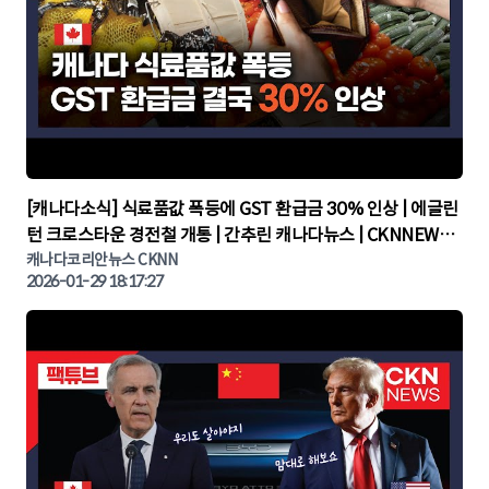
▶
[캐나다소식] 식료품값 폭등에 GST 환급금 30% 인상 | 에글린
턴 크로스타운 경전철 개통 | 간추린 캐나다뉴스 | CKNNEWS,
캐나다코리안뉴스
캐나다코리안뉴스 CKNN
2026-01-29 18:17:27