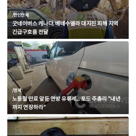
/
한인단체
굿네이버스 캐나다, 베네수엘라 대지진 피해 지역
긴급구호품 전달
/
경제
노동절 만료 앞둔 연방 유류세... 포드 주총리 "내년
까지 연장하라"