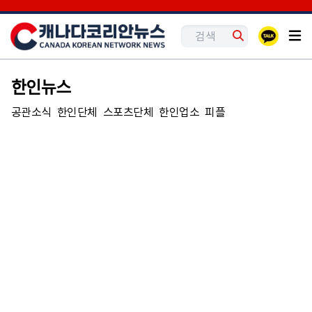
한인뉴스
공관소식
한인단체
스포츠단체
한인업소
피플