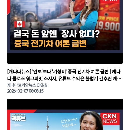
▶
[캐나다뉴스] '안보'보다 '가성비' 중국 전기차 여론 급변 | 캐나
다 클로즈 워크퍼밋 소지자, 유튜브 수익은 불법? | 간추린 캐나
다뉴스 | CKNNEWS, 캐나다코리안뉴스
캐나다코리안뉴스 CKNN
2026-02-07 08:08:15