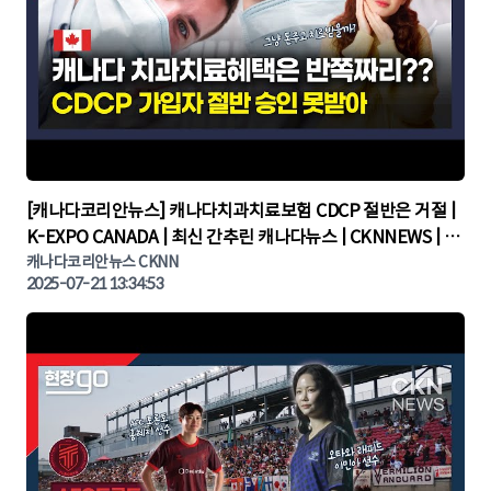
▶
[캐나다코리안뉴스] 캐나다치과치료보험 CDCP 절반은 거절 |
K-EXPO CANADA | 최신 간추린 캐나다뉴스 | CKNNEWS | 캐
나다뉴스 | 토론토뉴스
캐나다코리안뉴스 CKNN
2025-07-21 13:34:53