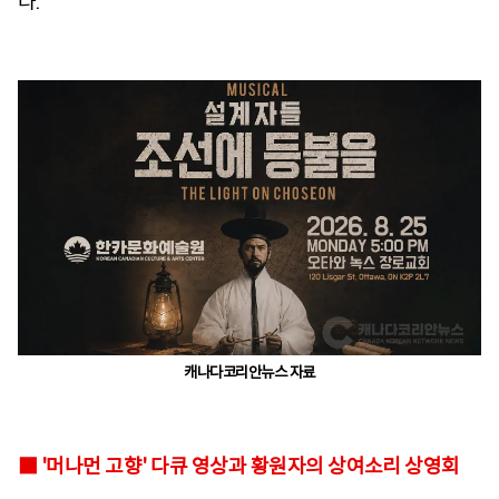
다.
캐나다코리안뉴스 자료
■ '머나먼 고향' 다큐 영상과 황원자의 상여소리 상영회