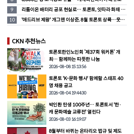
단소송 직면
9
리튬이온 배터리 공포 현실로… 토론토, 잇따라 화재 발
생
10
'애드리브 제왕' 개그맨 이상준, 8월 토론토 상륙…웃음 
폭탄 예고
CKN 추천뉴스
토론토한인노인회 ‘제37회 워커톤’ 개
최… 함께하는 따뜻한 나눔
2026-08-08 15:13:56
토론토 'K-문화 행사' 함께할 스태프 40
명 채용 공고
2026-08-04 19:44:30
박인환 탄생 100주년… 토론토서 '한·
캐 문화예술 교류전' 열린다
2026-08-03 16:19:07
8월부터 바뀌는 온타리오 법규 및 제도