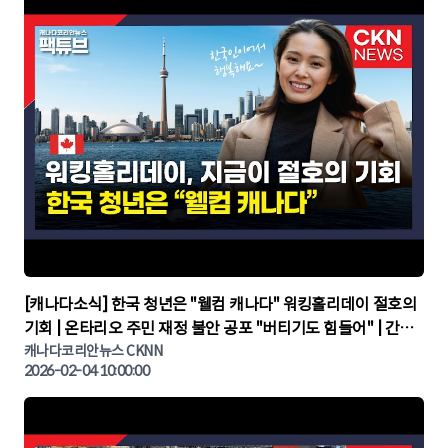
▶
[캐나다소식] 한국 청년은 "웰컴 캐나다" 워킹홀리데이 절호의
기회 | 온타리오 주민 재정 불안 공포 "버티기도 힘들어" | 간추
린 캐나다뉴스 | CKNNEWS, 캐나다코리안뉴스
캐나다코리안뉴스 CKNN
2026-02-04 10:00:00