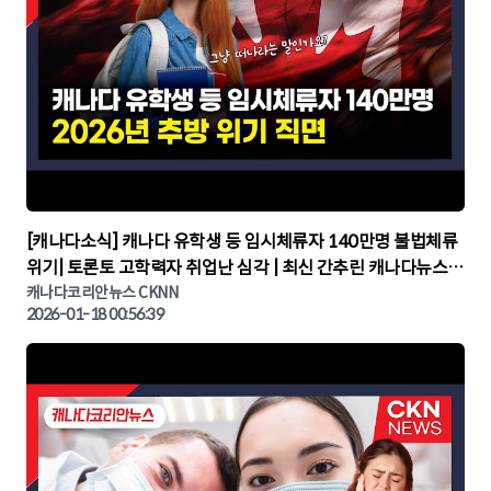
▶
[캐나다소식] 캐나다 유학생 등 임시체류자 140만명 불법체류
위기| 토론토 고학력자 취업난 심각 | 최신 간추린 캐나다뉴스 |
CKNNEWS, 캐나다코리안뉴스
캐나다코리안뉴스 CKNN
2026-01-18 00:56:39