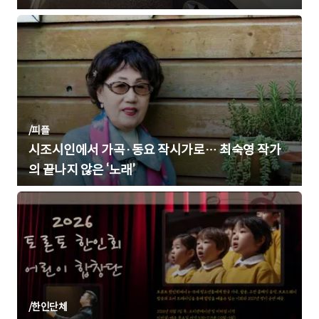
/
피플
시조시인에서 가곡·동요 작시가로… 최숙영 작가
의 끝나지 않은 ‘노래’
/
한인단체