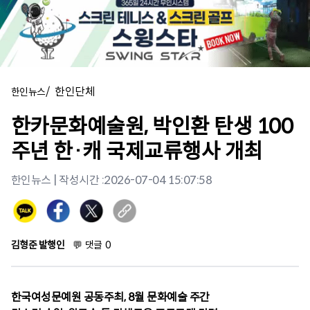
/
한인단체
한인뉴스
한카문화예술원, 박인환 탄생 100
주년 한·캐 국제교류행사 개최
한인뉴스
| 작성시간 :
2026-07-04 15:07:58
김형준 발행인
💬
댓글
0
한국여성문예원 공동주최, 8월 문화예술 주간