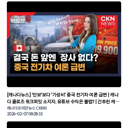
▶
[캐나다뉴스] '안보'보다 '가성비' 중국 전기차 여론 급변 | 캐나
다 클로즈 워크퍼밋 소지자, 유튜브 수익은 불법? | 간추린 캐나
다뉴스 | CKNNEWS, 캐나다코리안뉴스
캐나다코리안뉴스 CKNN
2026-02-07 08:08:15