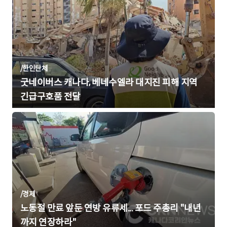
/
한인단체
굿네이버스 캐나다, 베네수엘라 대지진 피해 지역
긴급구호품 전달
/
경제
노동절 만료 앞둔 연방 유류세... 포드 주총리 "내년
까지 연장하라"