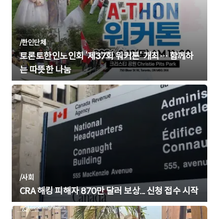
/
한인단체
토론토한인노인회 ‘제37회 워커톤’ 개최… 함께하
는 따뜻한 나눔
/
사회
CRA 해킹 피해자 870만 달러 보상... 신청 접수 시작