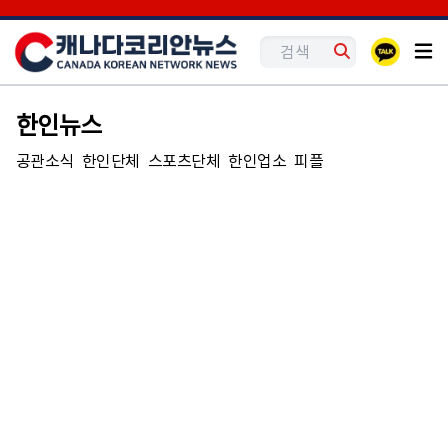
한인뉴스
공관소식
한인단체
스포츠단체
한인업소
피플