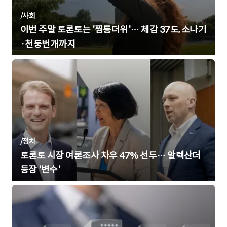
/
사회
이번 주말 토론토는 '찜통더위'… 체감 37도, 소나기
·천둥번개까지
/
정치
토론토 시장 여론조사 차우 47% 선두… 알렉산더
등장 '변수'