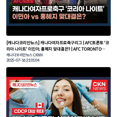
▶
[캐나다코리안뉴스] 캐나다여자프로축구리그 | AFC토론토 '코
리아 나이트' 이민아, 홍혜지 맞대결은? | AFC TORONTO
KOREA NIGHT | 캐나다뉴스 | 토론토뉴스
캐나다코리안뉴스 CKNN
2025-07-16 21:01:04