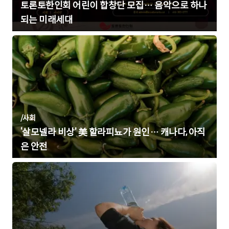
토론토한인회 어린이 합창단 모집… 음악으로 하나
되는 미래세대
/
사회
‘살모넬라 비상’ 美 할라피뇨가 원인… 캐나다, 아직
은 안전