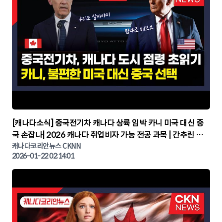
▶
[캐나다소식] 중국전기차 캐나다 상륙 임박 카니 미국 대신 중
국 손잡나| 2026 캐나다 취업비자 가능 전공 과목 | 간추린 캐
나다뉴스 | CKNNEWS, 캐나다코리안뉴스
캐나다코리안뉴스 CKNN
2026-01-22 02:14:01