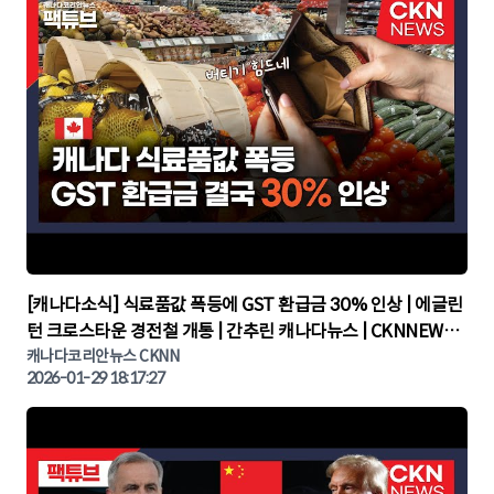
▶
[캐나다소식] 식료품값 폭등에 GST 환급금 30% 인상 | 에글린
턴 크로스타운 경전철 개통 | 간추린 캐나다뉴스 | CKNNEWS,
캐나다코리안뉴스
캐나다코리안뉴스 CKNN
2026-01-29 18:17:27