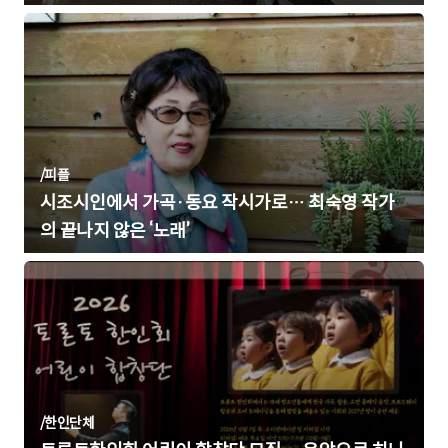
/
피플
시조시인에서 가곡·동요 작시가로… 최숙영 작가
의 끝나지 않은 ‘노래’
/
한인단체