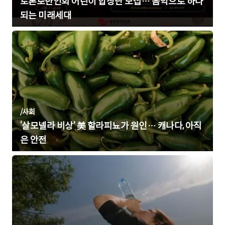
토론토한인회 어린이 합창단 모집… 음악으로 하나
되는 미래세대
/
사회
‘살모넬라 비상’ 美 할라피뇨가 원인… 캐나다, 아직
은 안전