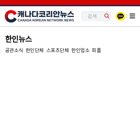
한인뉴스
공관소식
한인단체
스포츠단체
한인업소
피플