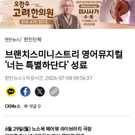
/
한인단체
한인뉴스
브랜치스미니스트리 영어뮤지컬
‘너는 특별하단다’ 성료
한인뉴스
| 작성시간 :
2026-07-08 09:56:37
CKN뉴스
💬
댓글
0
6월 29일(월) 노스욕 페어뷰 라이브러리 극장