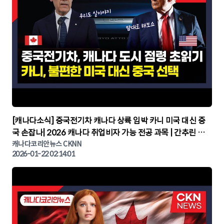
▶
[캐나다소식] 중국전기차 캐나다 상륙 임박 카니 미국 대신 중
국 손잡나| 2026 캐나다 취업비자 가능 전공 과목 | 간추린 캐
나다뉴스 | CKNNEWS, 캐나다코리안뉴스
캐나다코리안뉴스 CKNN
2026-01-22 02:14:01