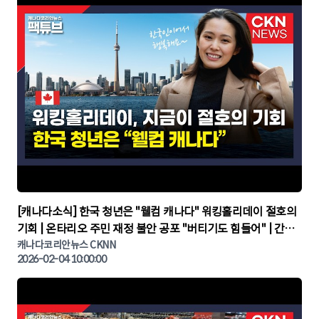
▶
[캐나다소식] 한국 청년은 "웰컴 캐나다" 워킹홀리데이 절호의
기회 | 온타리오 주민 재정 불안 공포 "버티기도 힘들어" | 간추
린 캐나다뉴스 | CKNNEWS, 캐나다코리안뉴스
캐나다코리안뉴스 CKNN
2026-02-04 10:00:00