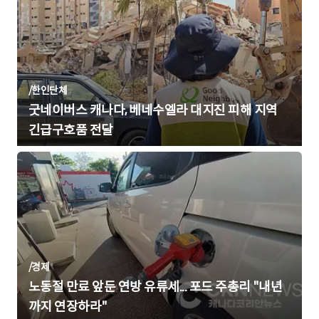
/
한인단체
굿네이버스 캐나다, 베네수엘라 대지진 피해 지역
긴급구호품 전달
/
경제
노동절 만료 앞둔 연방 유류세... 포드 주총리 "내년
까지 연장하라"