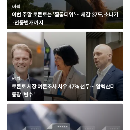
/
사회
이번 주말 토론토는 '찜통더위'… 체감 37도, 소나기
·천둥번개까지
/
정치
토론토 시장 여론조사 차우 47% 선두… 알렉산더
등장 '변수'