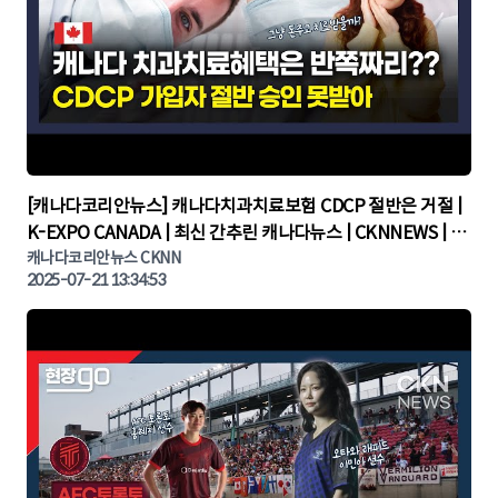
▶
[캐나다코리안뉴스] 캐나다치과치료보험 CDCP 절반은 거절 |
K-EXPO CANADA | 최신 간추린 캐나다뉴스 | CKNNEWS | 캐
나다뉴스 | 토론토뉴스
캐나다코리안뉴스 CKNN
2025-07-21 13:34:53