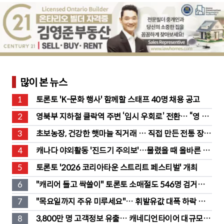
많이 본 뉴스
1
토론토 'K-문화 행사' 함께할 스태프 40명 채용 공고
2
영북부 지하철 클락역 주변 ‘임시 우회로’ 전환… “영 스
트리트 바뀐다”
3
초보농장, 건강한 햇마늘 직거래 … 직접 만든 전통 장류
도 판매
4
캐나다 야외활동 '진드기 주의보'…물렸을 때 올바른 대
처법은?
5
토론토 '2026 코리아타운 스트리트 페스티벌' 개최
6
"캐리어 들고 싹쓸이" 토론토 소매절도 546명 검거…
훔친 물건 재유통
7
"목요일까지 주유 미루세요"… 휘발유값 대폭 하락 예
고
8
3,800만 명 고객정보 유출… 캐네디언타이어 대규모 집