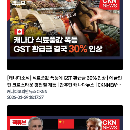
▶
[캐나다소식] 식료품값 폭등에 GST 환급금 30% 인상 | 에글린
턴 크로스타운 경전철 개통 | 간추린 캐나다뉴스 | CKNNEWS,
캐나다코리안뉴스
캐나다코리안뉴스 CKNN
2026-01-29 18:17:27