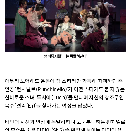
영어뮤지컬 '너는 특별하단다'
아무리 노력해도 온몸에 점 스티커만 가득해 자책하던 주
인공 ‘펀치넬로(Punchinello)’가 어떤 스티커도 붙지 않는
신비로운 소녀 ‘루시아(Lucia)’를 만나며 자신의 창조주인
목수 ‘엘리(Eli)’를 찾아가는 여정을 담았다.
타인의 시선과 인정에 목말라하며 고군분투하는 펀치넬로
의 모습은 소셜 미디어(SNS) 속 완벽해 보이는 타인의 삶