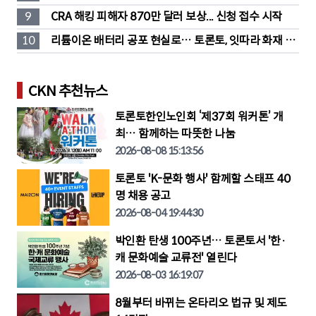
단소송 직면
9
CRA 해킹 피해자 870만 달러 보상... 신청 접수 시작
10
리튬이온 배터리 공포 현실로… 토론토, 잇따라 화재 발
생
CKN 추천뉴스
토론토한인노인회 ‘제37회 워커톤’ 개
최… 함께하는 따뜻한 나눔
2026-08-08 15:13:56
토론토 'K-문화 행사' 함께할 스태프 40
명 채용 공고
2026-08-04 19:44:30
박인환 탄생 100주년… 토론토서 '한·
캐 문화예술 교류전' 열린다
2026-08-03 16:19:07
8월부터 바뀌는 온타리오 법규 및 제도