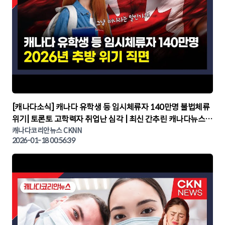
▶
[캐나다소식] 캐나다 유학생 등 임시체류자 140만명 불법체류
위기| 토론토 고학력자 취업난 심각 | 최신 간추린 캐나다뉴스 |
CKNNEWS, 캐나다코리안뉴스
캐나다코리안뉴스 CKNN
2026-01-18 00:56:39