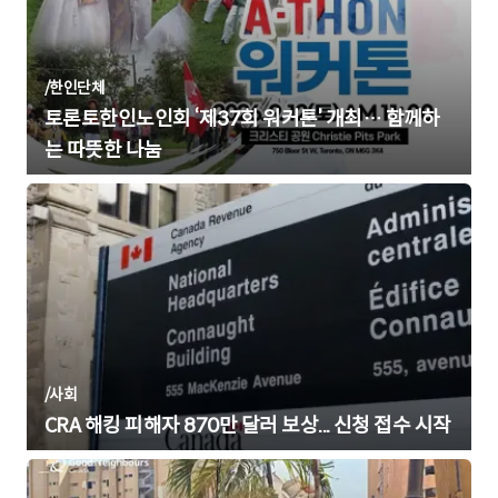
/
한인단체
토론토한인노인회 ‘제37회 워커톤’ 개최… 함께하
는 따뜻한 나눔
/
사회
CRA 해킹 피해자 870만 달러 보상... 신청 접수 시작