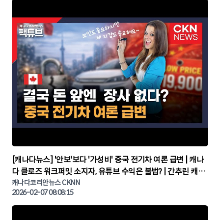
▶
[캐나다뉴스] '안보'보다 '가성비' 중국 전기차 여론 급변 | 캐나
다 클로즈 워크퍼밋 소지자, 유튜브 수익은 불법? | 간추린 캐나
다뉴스 | CKNNEWS, 캐나다코리안뉴스
캐나다코리안뉴스 CKNN
2026-02-07 08:08:15