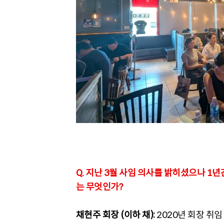
Q. 지난 3월 사임 의사를 밝히셨으나 1
는 무엇인가?
채현주 회장 (이하 채):
2020년 회장 취