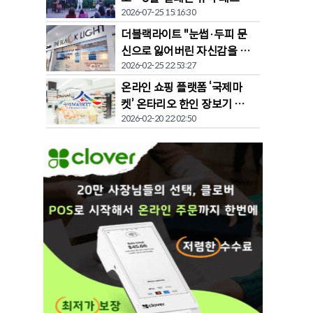
2026-07-25 15:16:30
벌' 개막
더블랙라이트 "눈썹·두피 문
신으로 잃어버린 자신감을 되
2026-02-25 22:53:27
찾다"
온라인 쇼핑 플랫폼 ‘국제마
켓’ 온타리오 한인 장보기 문
2026-02-20 22:02:50
화 바꾼다