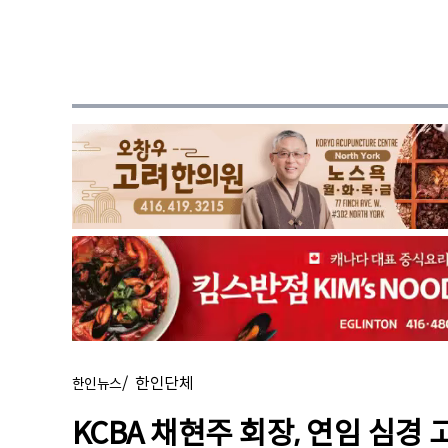
/
한인단체
한인뉴스
KCBA 채현주 회장, 연임 심경