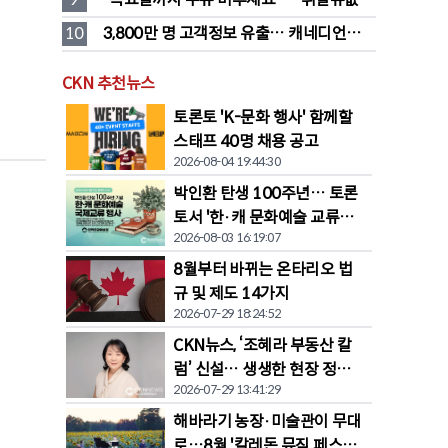
대폭 하락 예고
10
3,800만 명 고객정보 유출… 캐네디언타이
어 대규모 집단소송 직면
CKN 추천뉴스
토론토 'K-문화 행사' 함께할
스태프 40명 채용 공고
2026-08-04 19:44:30
박인환 탄생 100주년… 토론
토서 '한·캐 문화예술 교류전'
2026-08-03 16:19:07
열린다
8월부터 바뀌는 온타리오 법
규 및 제도 14가지
2026-07-29 18:24:52
CKN뉴스, ‘조혜라 부동산 칼
럼’ 신설… 생생한 현장 정보
2026-07-29 13:41:29
공유
해바라기 농장·미술관이 무대
로…8월 '칼레돈 뮤직 페스티