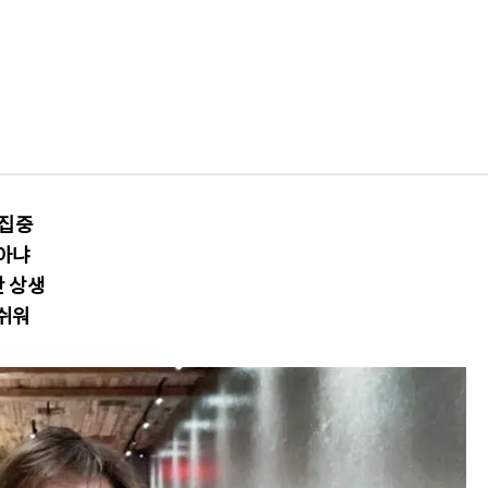
 집중
 아냐
간 상생
아쉬워