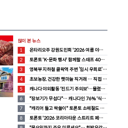
많이 본 뉴스
1
온타리오주 강원도민회 '2026 여름 야유
회' 성료
2
토론토 'K-문화 행사' 함께할 스태프 40명 
채용 공고
3
영북부 지하철 클락역 주변 ‘임시 우회로’ 
전환… “영 스트리트 바뀐다”
4
초보농장, 건강한 햇마늘 직거래 … 직접 만
든 전통 장류도 판매
5
캐나다 야외활동 '진드기 주의보'…물렸을 
때 올바른 대처법은?
6
"장보기가 무섭다"… 캐나다인 76% '식료
품값이 가장 부담'
7
"캐리어 들고 싹쓸이" 토론토 소매절도 
546명 검거…훔친 물건 재유통
8
토론토 '2026 코리아타운 스트리트 페스티
벌' 개최
9
"목요일까지 주유 미루세요"… 휘발유값 