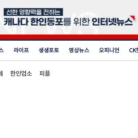
스
라이프
생생포토
영상뉴스
오피니언
CK
체
한인업소
피플