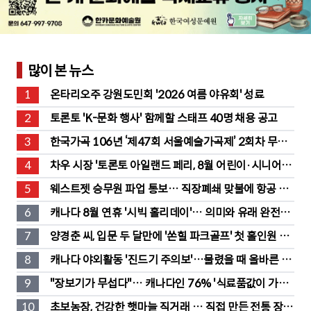
많이 본 뉴스
1
온타리오주 강원도민회 '2026 여름 야유회' 성료
2
토론토 'K-문화 행사' 함께할 스태프 40명 채용 공고
3
한국가곡 106년 ‘제47회 서울예술가곡제’ 2회차 무대 
성황
4
차우 시장 '토론토 아일랜드 페리, 8월 어린이·시니어 무
료' 발표
5
웨스트젯 승무원 파업 통보… 직장폐쇄 맞불에 항공 대
란
6
캐나다 8월 연휴 '시빅 홀리데이'… 의미와 유래 완전정
리
7
양경춘 씨, 입문 두 달만에 '쏜힐 파크골프' 첫 홀인원 주
인공
8
캐나다 야외활동 '진드기 주의보'…물렸을 때 올바른 대
처법은?
9
"장보기가 무섭다"… 캐나다인 76% '식료품값이 가장 
부담'
10
초보농장, 건강한 햇마늘 직거래 … 직접 만든 전통 장류