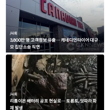
/
사회
3,800만 명 고객정보 유출… 캐네디언타이어 대규
모 집단소송 직면
/
사회
리튬이온 배터리 공포 현실로… 토론토, 잇따라 화
재 발생