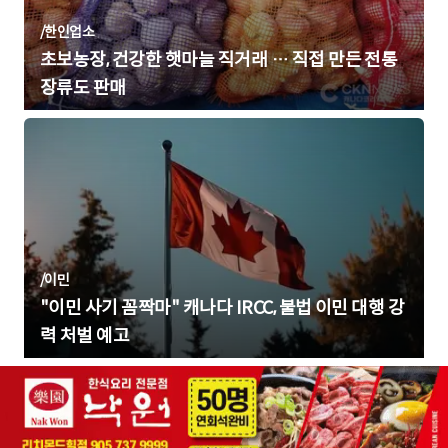
/
한인업소
초보농장, 건강한 햇마늘 직거래 … 직접 만든 전통
장류도 판매
/
이민
"이민 사기 꼼짝마" 캐나다 IRCC, 불법 이민 대행 강
력 처벌 예고