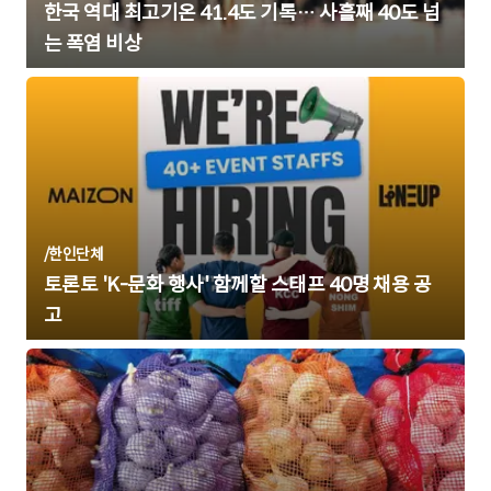
한국 역대 최고기온 41.4도 기록… 사흘째 40도 넘
는 폭염 비상
/
한인단체
토론토 'K-문화 행사' 함께할 스태프 40명 채용 공
고