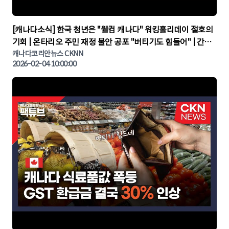
▶
[캐나다소식] 한국 청년은 "웰컴 캐나다" 워킹홀리데이 절호의
기회 | 온타리오 주민 재정 불안 공포 "버티기도 힘들어" | 간추
린 캐나다뉴스 | CKNNEWS, 캐나다코리안뉴스
캐나다코리안뉴스 CKNN
2026-02-04 10:00:00