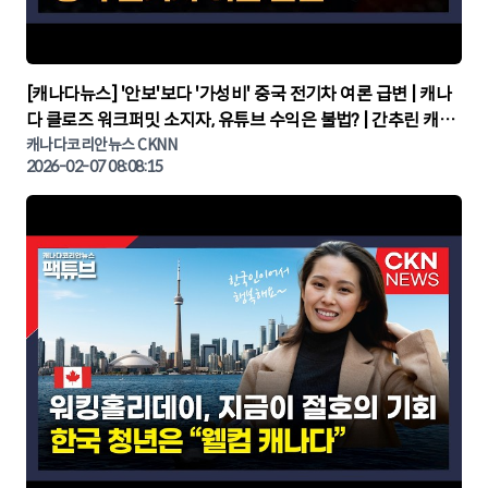
▶
[캐나다뉴스] '안보'보다 '가성비' 중국 전기차 여론 급변 | 캐나
다 클로즈 워크퍼밋 소지자, 유튜브 수익은 불법? | 간추린 캐나
다뉴스 | CKNNEWS, 캐나다코리안뉴스
캐나다코리안뉴스 CKNN
2026-02-07 08:08:15