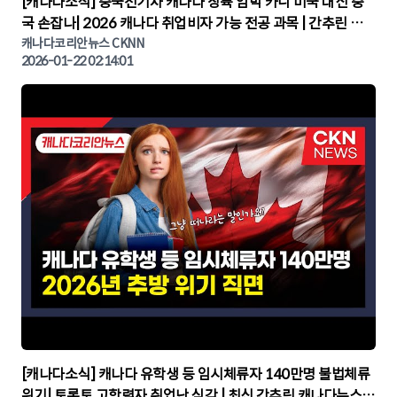
[캐나다소식] 중국전기차 캐나다 상륙 임박 카니 미국 대신 중
국 손잡나| 2026 캐나다 취업비자 가능 전공 과목 | 간추린 캐
나다뉴스 | CKNNEWS, 캐나다코리안뉴스
캐나다코리안뉴스 CKNN
2026-01-22 02:14:01
▶
[캐나다소식] 캐나다 유학생 등 임시체류자 140만명 불법체류
위기| 토론토 고학력자 취업난 심각 | 최신 간추린 캐나다뉴스 |