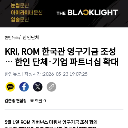
/
한인단체
한인뉴스
KRI, ROM 한국관 영구기금 조성
… 한인 단체·기업 파트너십 확대
한인뉴스
| 작성시간 :
2026-05-23 19:07:25
김춘종 편집장
💬
댓글
0
5월 1일 ROM 가버넌스 미팅서 영구기금 조성 합의