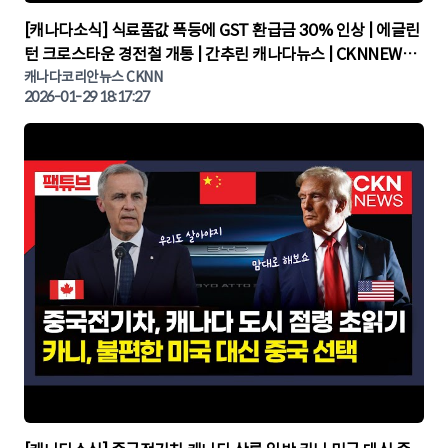
▶
[캐나다소식] 식료품값 폭등에 GST 환급금 30% 인상 | 에글린
턴 크로스타운 경전철 개통 | 간추린 캐나다뉴스 | CKNNEWS,
캐나다코리안뉴스
캐나다코리안뉴스 CKNN
2026-01-29 18:17:27
▶