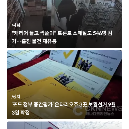
/
사회
"캐리어 들고 싹쓸이" 토론토 소매절도 546명 검
거…훔친 물건 재유통
/
정치
‘포드 정부 중간평가’ 온타리오주 3곳 보궐선거 9월
3일 확정