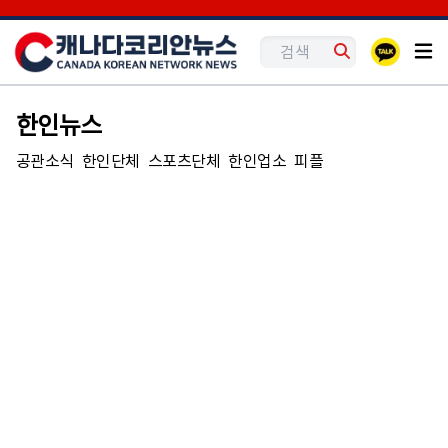
한인뉴스
공관소식
한인단체
스포츠단체
한인업소
피플