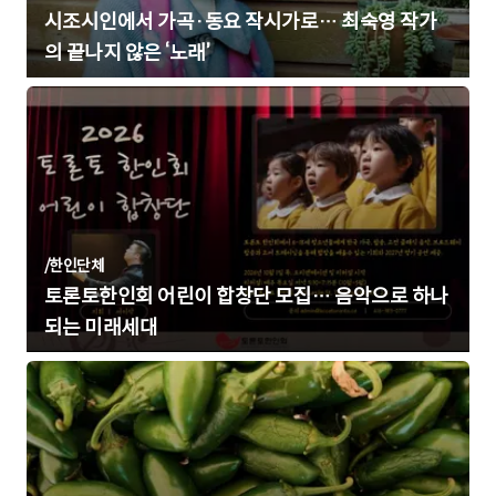
시조시인에서 가곡·동요 작시가로… 최숙영 작가
의 끝나지 않은 ‘노래’
/
한인단체
토론토한인회 어린이 합창단 모집… 음악으로 하나
되는 미래세대