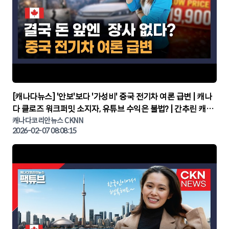
▶
[캐나다뉴스] '안보'보다 '가성비' 중국 전기차 여론 급변 | 캐나
다 클로즈 워크퍼밋 소지자, 유튜브 수익은 불법? | 간추린 캐나
다뉴스 | CKNNEWS, 캐나다코리안뉴스
캐나다코리안뉴스 CKNN
2026-02-07 08:08:15