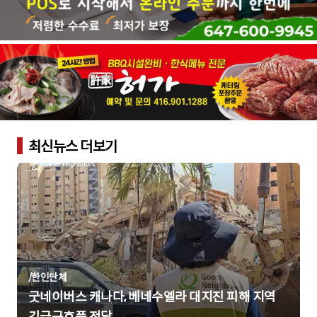
최신뉴스 더보기
/
한인단체
굿네이버스 캐나다, 베네수엘라 대지진 피해 지역
긴급구호품 전달