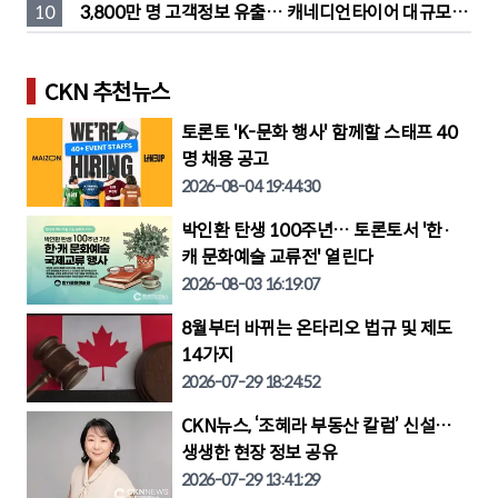
고
10
3,800만 명 고객정보 유출… 캐네디언타이어 대규모 집
단소송 직면
CKN 추천뉴스
토론토 'K-문화 행사' 함께할 스태프 40
명 채용 공고
2026-08-04 19:44:30
박인환 탄생 100주년… 토론토서 '한·
캐 문화예술 교류전' 열린다
2026-08-03 16:19:07
8월부터 바뀌는 온타리오 법규 및 제도
14가지
2026-07-29 18:24:52
CKN뉴스, ‘조혜라 부동산 칼럼’ 신설…
생생한 현장 정보 공유
2026-07-29 13:41:29