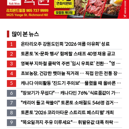
많이 본 뉴스
1
온타리오주 강원도민회 '2026 여름 야유회' 성료
2
토론토 'K-문화 행사' 함께할 스태프 40명 채용 공고
3
영북부 지하철 클락역 주변 ‘임시 우회로’ 전환… “영 스
트리트 바뀐다”
4
초보농장, 건강한 햇마늘 직거래 … 직접 만든 전통 장류
도 판매
5
캐나다 야외활동 '진드기 주의보'…물렸을 때 올바른 대
처법은?
6
"장보기가 무섭다"… 캐나다인 76% '식료품값이 가장 
부담'
7
"캐리어 들고 싹쓸이" 토론토 소매절도 546명 검거…
훔친 물건 재유통
8
토론토 '2026 코리아타운 스트리트 페스티벌' 개최
9
"목요일까지 주유 미루세요"… 휘발유값 대폭 하락 예