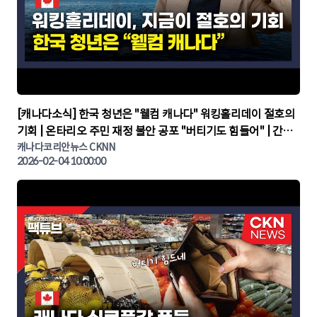
▶
[캐나다소식] 한국 청년은 "웰컴 캐나다" 워킹홀리데이 절호의
기회 | 온타리오 주민 재정 불안 공포 "버티기도 힘들어" | 간추
린 캐나다뉴스 | CKNNEWS, 캐나다코리안뉴스
캐나다코리안뉴스 CKNN
2026-02-04 10:00:00