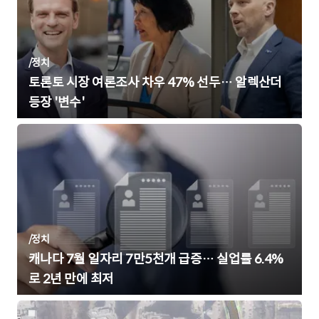
/
정치
토론토 시장 여론조사 차우 47% 선두… 알렉산더
등장 '변수'
/
정치
캐나다 7월 일자리 7만5천개 급증… 실업률 6.4%
로 2년 만에 최저