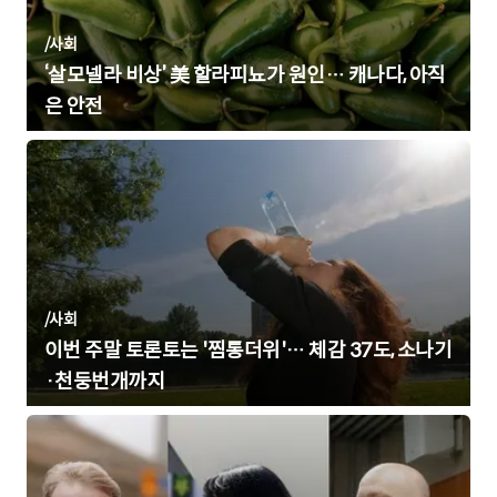
/
사회
‘살모넬라 비상’ 美 할라피뇨가 원인… 캐나다, 아직
은 안전
/
사회
이번 주말 토론토는 '찜통더위'… 체감 37도, 소나기
·천둥번개까지