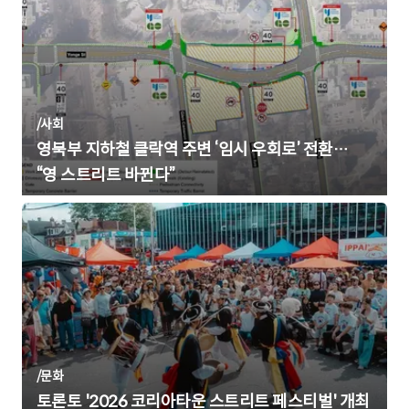
/
사회
영북부 지하철 클락역 주변 ‘임시 우회로’ 전환…
“영 스트리트 바뀐다”
/
문화
토론토 '2026 코리아타운 스트리트 페스티벌' 개최