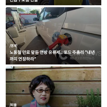
/
경제
노동절 만료 앞둔 연방 유류세... 포드 주총리 "내년
까지 연장하라"
/
피플