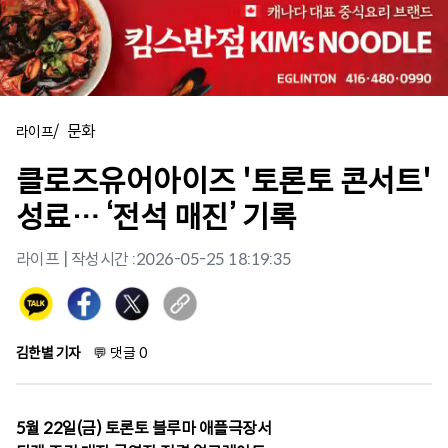
/
문화
라이프
클로즈유어아이즈 '토론토 콘서트'
성료… ‘전석 매진’ 기록
라이프
| 작성시간 :
2026-05-25 18:19:35
김한별 기자
💬
댓글
0
5월 22일(금) 토론토 블루마 애플극장서