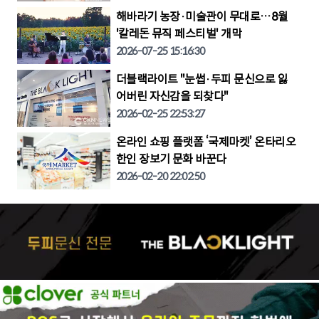
해바라기 농장·미술관이 무대로…8월
'칼레돈 뮤직 페스티벌' 개막
2026-07-25 15:16:30
더블랙라이트 "눈썹·두피 문신으로 잃
어버린 자신감을 되찾다"
2026-02-25 22:53:27
온라인 쇼핑 플랫폼 ‘국제마켓’ 온타리오
한인 장보기 문화 바꾼다
2026-02-20 22:02:50