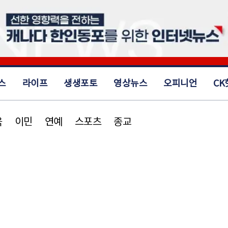
스
라이프
생생포토
영상뉴스
오피니언
CK
육
이민
연예
스포츠
종교