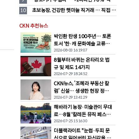
품값이 가장 부담'
10
초보농장, 건강한 햇마늘 직거래 … 직접 만
든 전통 장류도 판매
CKN 추천뉴스
박인환 탄생 100주년… 토론
토서 '한·캐 문화예술 교류전'
2026-08-03 16:19:07
열린다
8월부터 바뀌는 온타리오 법
규 및 제도 14가지
2026-07-29 18:24:52
CKN뉴스, ‘조혜라 부동산 칼
럼’ 신설… 생생한 현장 정보
2026-07-29 13:41:29
공유
해바라기 농장·미술관이 무대
로…8월 '칼레돈 뮤직 페스티
2026-07-25 15:16:30
벌' 개막
더블랙라이트 "눈썹·두피 문
신으로 잃어버린 자신감을 되