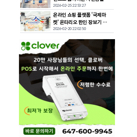
2026-02-25 22:53:27
찾다"
온라인 쇼핑 플랫폼 ‘국제마
켓’ 온타리오 한인 장보기 문
2026-02-20 22:02:50
화 바꾼다