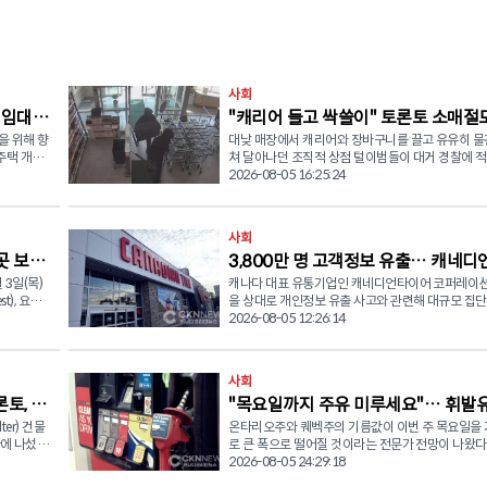
사회
 임대주
"캐리어 들고 싹쓸이" 토론토 소매절
을 위해 향
대낮 매장에서 캐리어와 장바구니를 끌고 유유히 물
546명 검거…훔친 물건 재유통
 주택 개발
쳐 달아나던 조직적 상점 털이범들이 대거 경찰에 
다. 5일(수) 토론토 경찰청(Toronto Police Service)은 수년
2026-08-05 16:25:24
과 공동 기자
간 추진해 온 조직적 소매 절도 사건 결과를 발표하며
명 이상의 피의자를 체포하고 4,000건이 넘는 혐의
정이며, 이
했다고 밝혔다. 마이론 뎀키우(Myron Demkiw) 토론토 경
사회
able
찰청장은 열린 기자회견에서 "이토비코 북쪽(North
곳 보궐
3,800만 명 고객정보 유출… 캐네디
 적용되는 주
Etobicoke) 지역에서 기승을 부리던 도난 사건을 계
년 전 조직범죄전담반을 신설했다"며 그간의 수사 
 3일(목)
캐나다 대표 유통기업인 캐네디언타이어 코퍼레이션(
이어 대규모 집단소송 직면
 동안 토
공개했다. 경찰이 발표한 집계에 따르면 현재까지 총 546명
t), 요크-
을 상대로 개인정보 유출 사고와 관련해 대규모 집
주택 가운데
이 체포됐으며 4,033건의 혐의가 입증됐다. 수사 
amilton
추진되고 있다. 지난 7월 24일(금), 캐나다 로펌 KND 콤플렉
2026-08-05 12:26:14
고 지적했
밝혀진 피해 물품 액수만 160만 달러를 넘어섰다. 
원 보궐선거를
스 리티게이션(KND Complex Litigation)과 해머
건 조사에서만 20명이 체포되고 400여 건의 혐의가
(수)부터
스(Hammerco Lawyers LLP)는 2025년 발생한
이 문제를
기도 했다. 경찰이 공개한 23구역(이토비코) CCTV 영상에
유출 사고 피해 고객을 대신해 캐네디언타이어를 상
사회
더 빠르게
는 범죄 조직의의 대담함이 그대로 담겼다. 피의자들
집권 온타리
단소송을 제기했다고 발표했다. 변호인단은 이번 소송을 통
류판매점(LCBO), 샤퍼스 드럭마트(Shoppers Drug M
토, 잇
"목요일까지 주유 미루세요"… 휘발
DP), 녹
해 개인정보 유출의 정확한 경위를 규명하고, 캐나다
치면서 캐
월마트(Walmart) 등에서 장바구니와 여행용 캐리
치열한 접전
계 전반의 개인정보 보호 및 데이터 관리 책임을 강
ter) 건물
온타리오주와 퀘벡주의 기름값이 이번 주 목요일을
대폭 하락 예고
 하나로
주와 생필품을 가득 담은 뒤 아무렇지 않은 듯 매장
한편 피해 고객들에 대한 손해배상을 청구할 계획이
에 나섰
로 큰 폭으로 떨어질 것이라는 전문가 전망이 나왔다. 석
히 빠져나갔다. 월마트 도난 사건 당시에는 현장을 막아서
당내 경선에
혔다. 이번 사건은 지난해 10월 2일 캐네디언타이어가 고객
당국이 배
시장 분석가인 캐나다석유협회(Canadians for
2026-08-05 24:29:18
면 임대료를
려던 보안 요원과 시민들을 향해 피의자가 최루액을
skine-
들에게 전자상거래 데이터베이스에서 개인정보 유출
Affordable Energy)의 단 맥티그(Dan McTeague