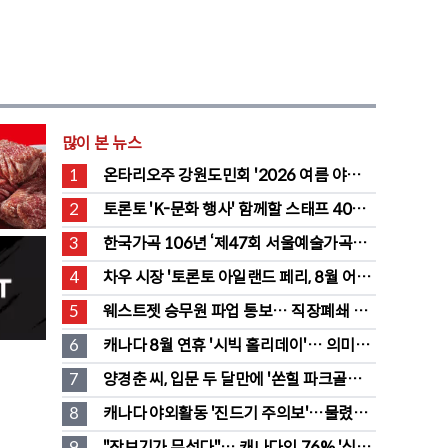
많이 본 뉴스
1
온타리오주 강원도민회 '2026 여름 야유
회' 성료
2
토론토 'K-문화 행사' 함께할 스태프 40명 
채용 공고
3
한국가곡 106년 ‘제47회 서울예술가곡제’ 
2회차 무대 성황
4
차우 시장 '토론토 아일랜드 페리, 8월 어린
이·시니어 무료' 발표
5
웨스트젯 승무원 파업 통보… 직장폐쇄 맞
불에 항공 대란
6
캐나다 8월 연휴 '시빅 홀리데이'… 의미와 
유래 완전정리
7
양경춘 씨, 입문 두 달만에 '쏜힐 파크골프' 
첫 홀인원 주인공
8
캐나다 야외활동 '진드기 주의보'…물렸을 
때 올바른 대처법은?
9
"장보기가 무섭다"… 캐나다인 76% '식료