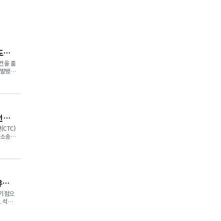
도
건을 훔
적발됐
 500
를 적용
언타
기로 2
결과를
CTC)
단소송이
과정에서
단일 사
코 로이어
 적용되
 개인정보
대로 집
은 주
art),
유값
 소매업
어에 양
화하는
 기점으
을 유유
라고 밝
유
 분사하
 사고
) 회장은