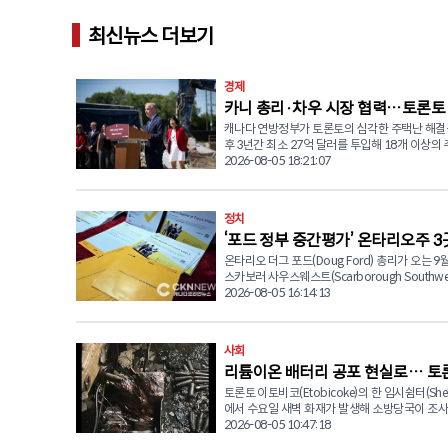
최신뉴스 더보기
경제
카니 총리·차우 시장 협력…토론토
캐나다 연방정부가 토론토의 심각한 주택난 해결
택 5,600세대 공급 발표
후 3년간 최소 27억 달러를 투입해 18개 이상의
사업을 추진한다. 마크 카니(Mark Carney) 연방 총리는 5일
2026-08-05 18:21:07
(수) 올리비아 차우(Olivia Chow) 토론토 시장
회견을 열고 대규모 주택 공급 계획을 발표했다. 이번 투자
로 5,600가구 이상의 신규 임대주택이 공급될 예
정치
가운데 최소 1,800가구는 저렴한 임대주택(Afford
‘포드 정부 중간평가’ 온타리오주 3
Housing) 또는 임대료 규제(Rent-Control)가
택으로 조성된다. 카니 총리는 "올해 말까지 약 4,500가구
온타리오 더그 포드(Doug Ford) 총리가 오는 9월
선거 9월 3일 확정
의 주택 공사를 시작하는 것이 목표"라며 "수십 년
스카보러 사우스웨스트(Scarborough Southwes
론토는 충분한 주택을 공급하지 못했고 공급된 
심코(York-Simcoe), 해밀턴 이스트-스토니크릭(H
2026-08-05 16:14:13
상당수는 시민들이 감당하기 어려운 가격이었다"
East-Stoney Creek) 등 3개 선거구에서 주의
다. 이어 "개발 부담금과 각종 세금, 건설비 상승, 부족한 개
실시한다고 공식 발표했다. 사전투표는 8월 26일
발 부지 등이 주택 가격 상승의 원인이 됐다"며 "
28일(금)까지 사흘간 실시된다. 이번 보궐선거는 각 선거구
사회
해결하는 가장 효과적인 방법은 더 많은 주택을 
의 전임 주의원이 사퇴하면서 치러지는 것으로, 
공급하는 것"이라고 덧붙였다. 토론토는 최근 수년간 주택
리튬이온 배터리 공포 현실로… 토론
오 진보보수당(PC)과 자유당(Liberal), 신민주당(N
공급 부족과 높은 금리, 지속적인 인구 증가가 겹
색당(Green Party)이 모두 후보를 내세우면서 
토론토 이토비코(Etobicoke)의 한 임시쉼터(Shel
따라 화재 발생
나다에서 가장 심각한 주택난을 겪는 도시 가운데
이 예상된다. 가장 관심을 모으고 있는 곳은 스카버러 사우
에서 수요일 새벽 화재가 발생해 소방당국이 조사
꼽히고 있다. 올리비아 차우 시장도 "토론토에는 서민들을
스웨스트 선거구다. 자유당 후보로는 지난 5월 
다. 현장에서는 탄 리튬이온 배터리가 발견되어 
2026-08-05 10:47:18
위한 주택이 지금 당장 필요하다"며 "월말이 되
서 전 연방 하원의원 네이트 어스킨-스미스(Nate Er
터리와 화재 간의 연관성을 집중 조사하고 있다. 토론토 소