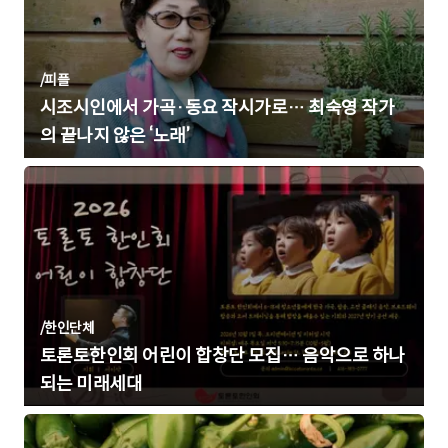
/
피플
시조시인에서 가곡·동요 작시가로… 최숙영 작가
의 끝나지 않은 ‘노래’
/
한인단체
토론토한인회 어린이 합창단 모집… 음악으로 하나
되는 미래세대