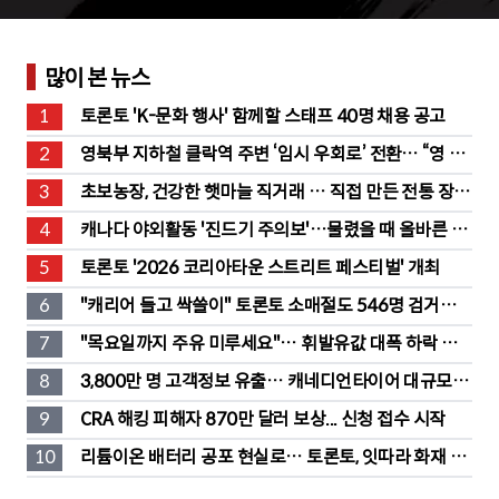
많이 본 뉴스
1
토론토 'K-문화 행사' 함께할 스태프 40명 채용 공고
2
영북부 지하철 클락역 주변 ‘임시 우회로’ 전환… “영 스
트리트 바뀐다”
3
초보농장, 건강한 햇마늘 직거래 … 직접 만든 전통 장류
도 판매
4
캐나다 야외활동 '진드기 주의보'…물렸을 때 올바른 대
처법은?
5
토론토 '2026 코리아타운 스트리트 페스티벌' 개최
6
"캐리어 들고 싹쓸이" 토론토 소매절도 546명 검거…
훔친 물건 재유통
7
"목요일까지 주유 미루세요"… 휘발유값 대폭 하락 예
고
8
3,800만 명 고객정보 유출… 캐네디언타이어 대규모 집
단소송 직면
9
CRA 해킹 피해자 870만 달러 보상... 신청 접수 시작
10
리튬이온 배터리 공포 현실로… 토론토, 잇따라 화재 발
생