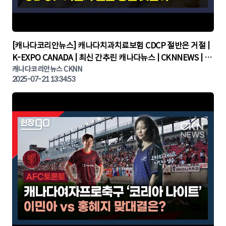
▶
[캐나다코리안뉴스] 캐나다치과치료보험 CDCP 절반은 거절 |
K-EXPO CANADA | 최신 간추린 캐나다뉴스 | CKNNEWS | 캐
나다뉴스 | 토론토뉴스
캐나다코리안뉴스 CKNN
2025-07-21 13:34:53