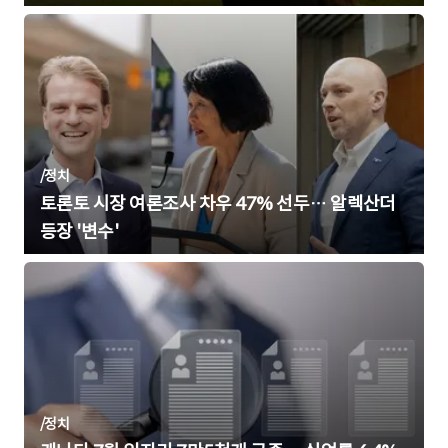
/
정치
토론토 시장 여론조사 차우 47% 선두… 알렉산더
등장 '변수'
/
정치