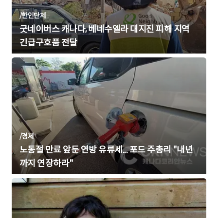
/
한인단체
굿네이버스 캐나다, 베네수엘라 대지진 피해 지역
긴급구호품 전달
/
경제
노동절 만료 앞둔 연방 유류세... 포드 주총리 "내년
까지 연장하라"