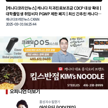
▶
[캐나다코리안뉴스] 캐나다 치과진료보조금 CDCP 대상 확대 |
대학졸업생 취업비자 PGWP 제한 폐지 | 최신 간추린 캐나다뉴
캐나다코리안뉴스 CKNN
스 | CKNNEWS | 캐나다뉴스 | 토론토뉴스
2025-03-31 06:25:44
오피니언 더보기
홍성자수필향기
아이오딘 (IODIZED)