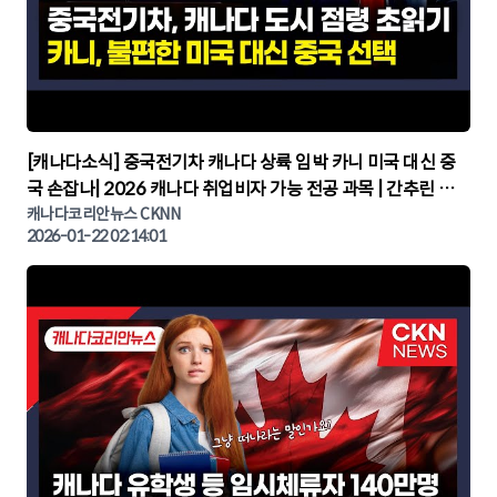
▶
[캐나다소식] 중국전기차 캐나다 상륙 임박 카니 미국 대신 중
국 손잡나| 2026 캐나다 취업비자 가능 전공 과목 | 간추린 캐
나다뉴스 | CKNNEWS, 캐나다코리안뉴스
캐나다코리안뉴스 CKNN
2026-01-22 02:14:01