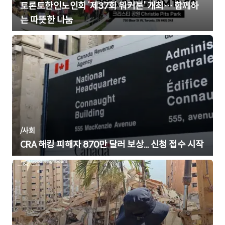
토론토한인노인회 ‘제37회 워커톤’ 개최… 함께하
는 따뜻한 나눔
/
사회
CRA 해킹 피해자 870만 달러 보상... 신청 접수 시작