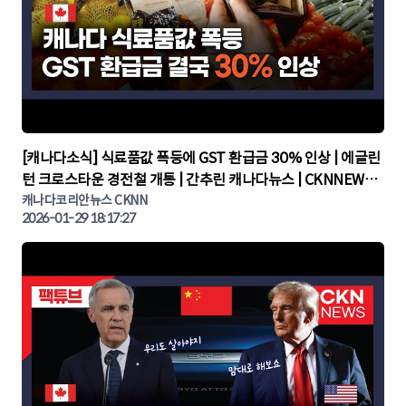
▶
[캐나다소식] 식료품값 폭등에 GST 환급금 30% 인상 | 에글린
턴 크로스타운 경전철 개통 | 간추린 캐나다뉴스 | CKNNEWS,
캐나다코리안뉴스
캐나다코리안뉴스 CKNN
2026-01-29 18:17:27