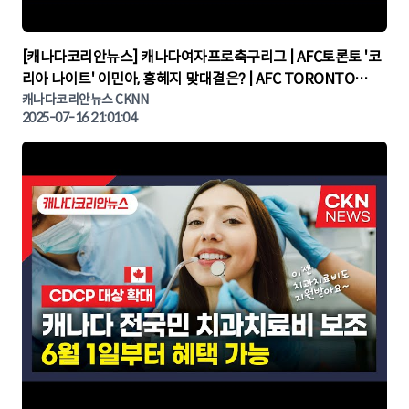
▶
[캐나다코리안뉴스] 캐나다여자프로축구리그 | AFC토론토 '코
리아 나이트' 이민아, 홍혜지 맞대결은? | AFC TORONTO
KOREA NIGHT | 캐나다뉴스 | 토론토뉴스
캐나다코리안뉴스 CKNN
2025-07-16 21:01:04