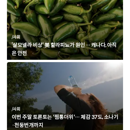
/
사회
‘살모넬라 비상’ 美 할라피뇨가 원인… 캐나다, 아직
은 안전
/
사회
이번 주말 토론토는 '찜통더위'… 체감 37도, 소나기
·천둥번개까지