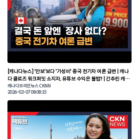
▶
[캐나다뉴스] '안보'보다 '가성비' 중국 전기차 여론 급변 | 캐나
다 클로즈 워크퍼밋 소지자, 유튜브 수익은 불법? | 간추린 캐나
다뉴스 | CKNNEWS, 캐나다코리안뉴스
캐나다코리안뉴스 CKNN
2026-02-07 08:08:15