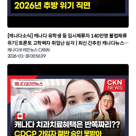
▶
[캐나다소식] 캐나다 유학생 등 임시체류자 140만명 불법체류
위기| 토론토 고학력자 취업난 심각 | 최신 간추린 캐나다뉴스 |
CKNNEWS, 캐나다코리안뉴스
캐나다코리안뉴스 CKNN
2026-01-18 00:56:39