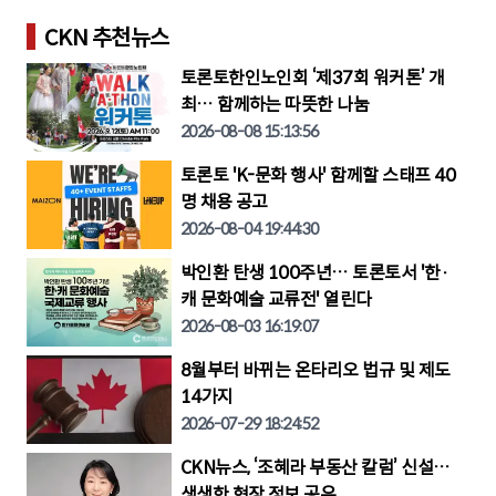
CKN 추천뉴스
토론토한인노인회 ‘제37회 워커톤’ 개
최… 함께하는 따뜻한 나눔
2026-08-08 15:13:56
토론토 'K-문화 행사' 함께할 스태프 40
명 채용 공고
2026-08-04 19:44:30
박인환 탄생 100주년… 토론토서 '한·
캐 문화예술 교류전' 열린다
2026-08-03 16:19:07
8월부터 바뀌는 온타리오 법규 및 제도
14가지
2026-07-29 18:24:52
CKN뉴스, ‘조혜라 부동산 칼럼’ 신설…
생생한 현장 정보 공유