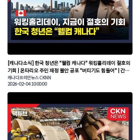
▶
[캐나다소식] 한국 청년은 "웰컴 캐나다" 워킹홀리데이 절호의
기회 | 온타리오 주민 재정 불안 공포 "버티기도 힘들어" | 간추
린 캐나다뉴스 | CKNNEWS, 캐나다코리안뉴스
캐나다코리안뉴스 CKNN
2026-02-04 10:00:00