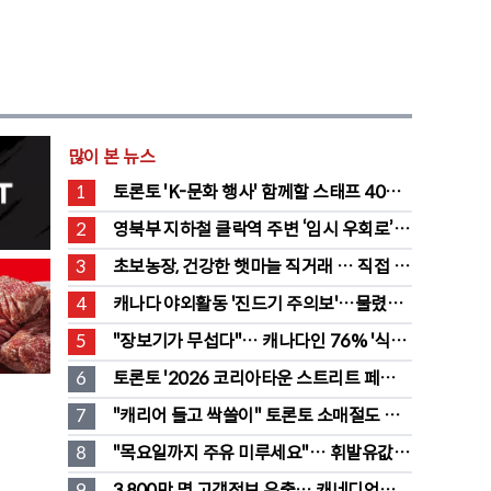
많이 본 뉴스
1
토론토 'K-문화 행사' 함께할 스태프 40명 
채용 공고
2
영북부 지하철 클락역 주변 ‘임시 우회로’ 
전환… “영 스트리트 바뀐다”
3
초보농장, 건강한 햇마늘 직거래 … 직접 만
든 전통 장류도 판매
4
캐나다 야외활동 '진드기 주의보'…물렸을 
때 올바른 대처법은?
5
"장보기가 무섭다"… 캐나다인 76% '식료
품값이 가장 부담'
6
토론토 '2026 코리아타운 스트리트 페스티
벌' 개최
7
"캐리어 들고 싹쓸이" 토론토 소매절도 
546명 검거…훔친 물건 재유통
8
"목요일까지 주유 미루세요"… 휘발유값 
대폭 하락 예고
9
3,800만 명 고객정보 유출… 캐네디언타이