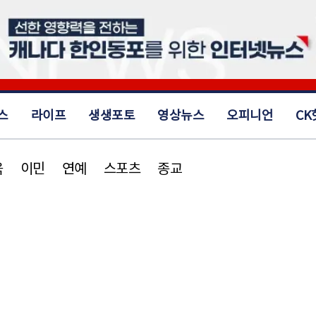
스
라이프
생생포토
영상뉴스
오피니언
CK
육
이민
연예
스포츠
종교