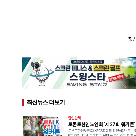
첫번
최신뉴스 더보기
한인단체
토론토한인노인회 ‘제37회 워커톤’
토론토한인노인회(KSCST, 회장 김인석)가 오는 9
함께하는 따뜻한 나눔
(토) 오전 11시, 토론토 다운타운 크리스티 피츠 