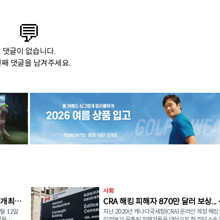
💬
댓글이 없습니다.
째 댓글을 남겨주세요.
사회
 개최…
CRA 해킹 피해자 870만 달러 보상...
월 12일
지난 2020년 캐나다국세청(CRA) 온라인 계정 해킹
접수 시작
공원
인정보가 유출된 피해자들을 대상으로 한 집단소송