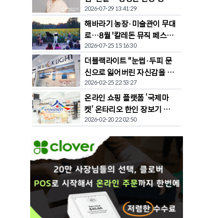
2026-07-29 13:41:29
공유
해바라기 농장·미술관이 무대
로…8월 '칼레돈 뮤직 페스티
2026-07-25 15:16:30
벌' 개막
더블랙라이트 "눈썹·두피 문
신으로 잃어버린 자신감을 되
2026-02-25 22:53:27
찾다"
온라인 쇼핑 플랫폼 ‘국제마
켓’ 온타리오 한인 장보기 문
2026-02-20 22:02:50
화 바꾼다