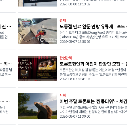
thon)' 행사
따라 수천 명의 피해자들이 최대 5,000달러의 보상
2026-08-08 11:13:52
할 수 있게 됐다. 이번 보상은 지난 5월 집단소송(Class
들의 안정
Action) 합의에 따른 것으로 캐나다 연방정부는 총 
 위해 다양
달러 이상을 피해자들에게 지급하기로 합의했다. 소송에 따
경제
르면 지난 2020년 3월 1일부터 12월 31일까지 
지진 피
노동절 만료 앞둔 연방 유류세... 포드
 어르신들
청(CRA) '마이 어카운트(My Account)', 서비스캐나
소통하는 대
Service Canada Account), 정부인증키(GCKey)
od
온타리오주 더그 포드(Doug Ford) 총리가 오는 노
리 "내년까지 연장하라"
정부 온라인 계정 등에 저장된 개인정보와 금융정보
피해를 입은
(Labour Day) 종료 예정인 연방 유류 소비세(Excise 
활력과 사회
자에 의해 무단으로 열람됐다. 집단소송 관리기관인 KPMG
대상으로 긴
면제 조치를 연장해 달라고 마크 카니 캐나다 총리에
2026-08-07 17:50:56
 함께 나눔
는 "정부 온라인 계정의 보안 장치가 충분하지 않아
식 요청했다. 8일(금) 오전, 포드 총리는 자신의 사회관계망
힘을 쏟고
지 않은 제3자가 개인정보와 금융정보에 접근할 수 
물품 지원
서비스(SNS)에 공개한 서한에서 "연방정부가 시행 
다"며 "일부 사례에서는 유출된 정보를 이용해 코로나
사 양성
발유와 경유에 대한 소비세 면제 조치를 최소 2027년
한인단체
로그램 운영
원금 등을 허위로 신청한 사례도 발생했다"고 밝혔다. 다
일까지 연장하거나 아예 영구화해야 한다"고 촉구했다.
캐나다 연방정부는 이번 합의가 법적 책임을 인정한
… 최숙
토론토한인회 어린이 합창단 모집… 
는 클러스터
드 총리는 "오는 9월 7일 노동절에 종료 예정인 이
 기초 영
아니며, 분쟁을 해결하기 위한 합의라고 설명했다. 이번 보
안을 논의
생활비 상승과 미국의 관세 정책으로 인한 경제적 
 작품을 남
토론토한인회(회장 김정희)는 어린이와 청소년들이
으로 하나 되는 미래세대
 사물놀이
상은 피해 정도에 따라 세 가지 유형으로 지급된다. 먼저 개
속에서 어려움을 겪는 국민들에게 꼭 필요한 지원"
가로 이어
통해 소통하고 성장할 수 있는 '토론토한인회 어린
 등이 포함
인정보 무단 접근 문제를 해결하기 위해 시간을 들인
트와 영유아
강조했다. 현재 시행 중인 연방 유류 소비세 면제는 지난 4
있는 발자
년 합창단'을 새롭게 창단한다. 이번 합창단은 ‘음악으로 하
2026-08-07 13:41:07
자는 최대 80달러를 받을 수 있다. 또 개인정보가 실제 사기
과적 대응
월 이란 전쟁 여파로 국제 유가가 급등하면서 연방
나 되는 미래세대’를 비전으로 6세부터 19세까지의
 활력을
에 악용돼 대응에 시간이 소요된 경우에는 최대 20
모니터링을
서민들의 부담을 줄이기 위해 한시적으로 도입한 조
 문학 창
·청소년을 대상으로 운영된다. 리허설은 영어로 진
들어가는 의
지 지급된다. 이와 별도로 신원 도용이나 금융사기 피해, 본
해당 조치로 운전자들은 일반 휘발유 기준 리터당 1
을 이루기
국적과 문화적 배경에 관계없이 음악에 관심과 열정
여 등 다양
인이 부담한 비용 등 실질적인 경제적 손실이 발생한
사회
 피해 지역
경유는 리터당 4센트를 절감할 수 있게 됐다. 포드 총리는
시가 아름다
모든 학생에게 참여 기회를 제공한다. 합창단은 오는 10월
다. 후
에는 특별 보상기금을 통해 최대 5,000달러까지 
ygiene
"연방정부도 온타리오주처럼 주민들의 생활비 부담
… 캐
이번 주말 토론토는 '찜통더위'… 체감
로 한국가곡
1일(목) 첫 오리엔테이션 및 리허설을 시작으로 매주
 통해 가능하
수 있다. 연방법원 자료에 따르면 약 1만2,700건의 계정에
용품 전달 ▲
기 위한 적극적인 정책을 추진해야 한다"며 "유류세
적인 작
일 오후 5시 30분부터 7시 15분까지 토론토 한인회
모넬라
이번 주말 광역토론토지역(GTA)은 무더위와 높은 습
도, 소나기·천둥번개까지
CST)으로
서 제3자가 직접입금 계좌 정보 등을 변경한 뒤 코로
을 위한 텐
영구적으로 유지하는 방안도 검토할 필요가 있다"고
기 리허설을 진행한다. 단원들은 체계적인 음악교육과 합창
하며 보건당
나기가 번갈아 내리는 전형적인 한여름 날씨가 이어
ety of
정부 지원금을 부정하게 신청한 사례가 확인됐다. 캐나다
다. 온타리오주는 이미 지난 2022년 7월부터 주정부 휘발
세상에 탄생
훈련을 통해 음악적 기초와 앙상블 역량을 쌓은 뒤, 2
이다. 캐나다 환경부에 따르면 8월 7일(금) 토론토는 최고기
2026-08-07 11:39:00
Street,
재무위원회(Treasury Board)는 "이번 합의는 집단
0명 이상이
유세를 리터당 5.7센트, 경유세를 리터당 5.3센트 
가곡과 동
5월에 전문 음악인들과 함께하는 콜라보레이션 정
 살모넬라
온 27도까지 오르겠으며 오후에는 구름이 많이 끼고
방문 전달하면
상자들에게 공정하고 합리적인 해결책이라고 법원이
임시 대피소에
정책을 시행했다. 이후 여러 차례 연장을 거쳐 지난
숙하게 다가
무대를 선보일 예정이다. 합창단의 음악감독 및 지휘는 캐
 병원에 입
확률의 소나기와 함께 천둥번개가 발생할 가능성이 
했다"며 "정부의 위법 행위를 인정하는 것은 아니다