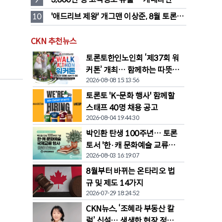
어 대규모 집단소송 직면
10
'애드리브 제왕' 개그맨 이상준, 8월 토론토 
상륙…웃음 폭탄 예고
CKN 추천뉴스
토론토한인노인회 ‘제37회 워
커톤’ 개최… 함께하는 따뜻한
2026-08-08 15:13:56
나눔
토론토 'K-문화 행사' 함께할
스태프 40명 채용 공고
2026-08-04 19:44:30
박인환 탄생 100주년… 토론
토서 '한·캐 문화예술 교류전'
2026-08-03 16:19:07
열린다
8월부터 바뀌는 온타리오 법
규 및 제도 14가지
2026-07-29 18:24:52
CKN뉴스, ‘조혜라 부동산 칼
럼’ 신설… 생생한 현장 정보