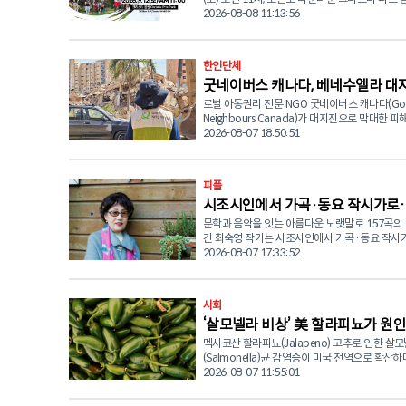
(Christie Pits Park)에서 '2026 워커톤(Walk-a-
2026-08-08 11:13:56
를 개최한다. 1973년 설립돼 올해로 창립 52주년을 맞은 토
론토한인노인회는 지난 반세기 동안 한인 시니어
적인 정착과 삶의 질 향상, 건강한 공동체 형성을
한인단체
한 복지사업과 문화 프로그램을 운영해 왔다. 올해로 37회
굿네이버스 캐나다, 베네수엘라 대
를 맞는 워커톤은 단순한 걷기 행사를 넘어 한인
이 함께 건강을 증진하고 교류하며 지역사회와 
로벌 아동권리 전문 NGO 굿네이버스 캐나다(Go
해 지역 긴급구호품 전달
표적인 자선행사로 자리매김하고 있다. 노인회 측은 "외로
Neighbours Canada)가 대지진으로 막대한 
움과 신체적 어려움을 겪는 어르신들에게 삶의 
베네수엘라 현장에서 이재민 1만 1,931가구를 
2026-08-07 18:50:51
적 교류의 기회를 제공하고, 지역사회 구성원들이
급구호 물품 지원을 완료했다고 밝혔다. 현재 약 24,477명
을 실천하는 의미 있는 행사로 발전시키기 위해 
이 107곳의 임시 대피소에 머물고 있으며 긴급 
있다"고 밝혔다. 이번 워커톤을 통해 마련되는 후원금은 어
외에도 심리사회적 안정 지원 프로그램을 위한 강
피플
르신들의 실생활에 도움이 되는 다양한 복지 프
교육을 자원봉사자들과 함께 진행중에 있다. 굿네이버스는
에 사용될 예정이다. 주요 지원 사업으로는 스마트폰 활용
시조시인에서 가곡·동요 작시가로
유엔 인도주의업무조정국(UNOCHA)이 주관하
교육을 통한 디지털 역량 강화, 일상생활에 필요한
회의에 참석해 국제기구 및 현지 기관과 협력 방
문학과 음악을 잇는 아름다운 노랫말로 157곡의
영 작가의 끝나지 않은 ‘노래’
어회화 교육, 댄스와 체조 등 건강증진 프로그램,
중이다. 또한 나이과타(Naiguatá) 및 성 프란시스코 데 아
긴 최숙영 작가는 시조시인에서 가곡·동요 작시
등 전통문화 활동, 그리고 어르신 식사 지원 사업
시스(St. Francisco de Asís) 교회에서 위생 키
진 예술 인생을 통해 한국 문학과 음악계에 의미 
2026-08-07 17:33:52
된다. 토론토한인노인회 김인석 회장은 "워커톤은 단순한
키트를 추가 배포할 예정이며, 현장 파견 팀의 효
취를 남겼다. 최숙영 작가의 문학 여정은 1996년 시조시인
기금 마련 행사가 아니라 어르신들의 건강과 삶의
을 위해 지진 긴급 대응 추적 시스템을 구축해 
으로 등단하면서 시작됐다. 이후 오랜 시간 시조와
응원하고, 지역사회가 함께 따뜻한 공동체를 만
강화했다. ■ 8월 4일 기준 주요 구호 물품 전달 현황 ▲ 비
작에 전념해온 그는 평소 마음속에 품고 있던 꿈
미 있는 행사"라며 "후원금과 물품 기부, 행사 참
사회
상 식량 및 음용수: 식수난과 식량 부족이 심각한
위해 2013년 새로운 도전에 나섰다. 자신이 쓴 
한 방식으로 많은 관심과 응원을 부탁드린다"고 전했
가구에 비상식량과 안전한 식수 지원 ▲ 위생키트(H
‘살모넬라 비상’ 美 할라피뇨가 원인
운 선율을 만나 노래로 불리기를 바라는 마음으
원은 이트렌스퍼(e-Transfer)와 수표(Check)를
Kits): 세정제, 소독제, 성인 및 영유아 개인위생 
작사사협회와 한국동요음악협회에 가입하며 본격
멕시코산 할라피뇨(Jalapeno) 고추로 인한 살
나다, 아직은 안전
다. 이트렌스퍼의 경우hikscst@gmail.com(KS
임시 대피소 키트 및 생필품: 주거지를 잃은 가정
시 활동을 시작했다. 그 결과 지금까지 가곡 20곡(합창곡 6
(Salmonella)균 감염증이 미국 전역으로 확산
보내면 되며, 수표는 Korean Senior Citizens Soci
트, 모기장 및 기본 생활 필수품 배분 최신 공식 보고에 따르
곡 포함), 동요 137곡 등 모두 157곡의 작품이 
국에 비상이 걸렸다. 미국 식품의약국(FDA)은 지난 5일(수)
2026-08-07 11:55:01
Toronto 앞으로 발행해 노인회 사무실(476 Grace 
면 이번 대지진으로 5,546명이 숨지고 1만 6,74
했다. 시조를 통해 다져온 운율과 섬세한 감성이 
발표를 통해 미 전역 27개 주에서 최소 345명의
Toronto, ON M6G 3A9)로 우편 발송하거나 
다쳤으며, 2만 4,000여 명의 이재민이 107개 
요라는 새로운 장르를 만나 많은 사람들에게 친
균 감염 환자가 발생했다고 밝혔다. 이 중 36명이
된다. 워커톤 후원 및 행사 관련 문의는 박동호 워커톤 준비