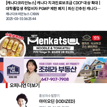
▶
[캐나다코리안뉴스] 캐나다 치과진료보조금 CDCP 대상 확대 |
대학졸업생 취업비자 PGWP 제한 폐지 | 최신 간추린 캐나다뉴
캐나다코리안뉴스 CKNN
스 | CKNNEWS | 캐나다뉴스 | 토론토뉴스
2025-03-31 06:25:44
오피니언 더보기
홍성자수필향기
아이오딘 (IODIZED)