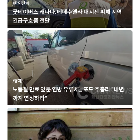
/
한인단체
굿네이버스 캐나다, 베네수엘라 대지진 피해 지역
긴급구호품 전달
/
경제
노동절 만료 앞둔 연방 유류세... 포드 주총리 "내년
까지 연장하라"