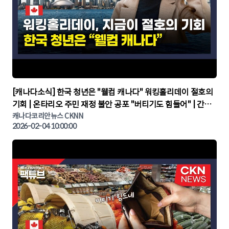
▶
[캐나다소식] 한국 청년은 "웰컴 캐나다" 워킹홀리데이 절호의
기회 | 온타리오 주민 재정 불안 공포 "버티기도 힘들어" | 간추
린 캐나다뉴스 | CKNNEWS, 캐나다코리안뉴스
캐나다코리안뉴스 CKNN
2026-02-04 10:00:00