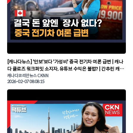
▶
[캐나다뉴스] '안보'보다 '가성비' 중국 전기차 여론 급변 | 캐나
다 클로즈 워크퍼밋 소지자, 유튜브 수익은 불법? | 간추린 캐나
다뉴스 | CKNNEWS, 캐나다코리안뉴스
캐나다코리안뉴스 CKNN
2026-02-07 08:08:15