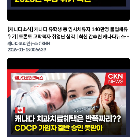
▶
[캐나다소식] 캐나다 유학생 등 임시체류자 140만명 불법체류
위기| 토론토 고학력자 취업난 심각 | 최신 간추린 캐나다뉴스 |
CKNNEWS, 캐나다코리안뉴스
캐나다코리안뉴스 CKNN
2026-01-18 00:56:39