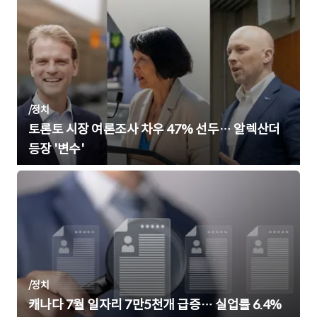
/
정치
토론토 시장 여론조사 차우 47% 선두… 알렉산더
등장 '변수'
/
정치
캐나다 7월 일자리 7만5천개 급증… 실업률 6.4%