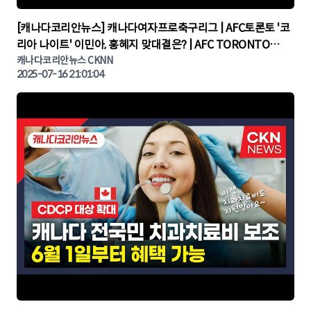
▶
[캐나다코리안뉴스] 캐나다여자프로축구리그 | AFC토론토 '코
리아 나이트' 이민아, 홍혜지 맞대결은? | AFC TORONTO
KOREA NIGHT | 캐나다뉴스 | 토론토뉴스
캐나다코리안뉴스 CKNN
2025-07-16 21:01:04