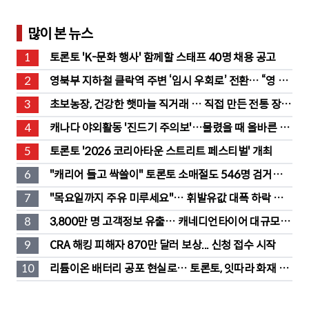
많이 본 뉴스
1
토론토 'K-문화 행사' 함께할 스태프 40명 채용 공고
2
영북부 지하철 클락역 주변 ‘임시 우회로’ 전환… “영 스
트리트 바뀐다”
3
초보농장, 건강한 햇마늘 직거래 … 직접 만든 전통 장류
도 판매
4
캐나다 야외활동 '진드기 주의보'…물렸을 때 올바른 대
처법은?
5
토론토 '2026 코리아타운 스트리트 페스티벌' 개최
6
"캐리어 들고 싹쓸이" 토론토 소매절도 546명 검거…
훔친 물건 재유통
7
"목요일까지 주유 미루세요"… 휘발유값 대폭 하락 예
고
8
3,800만 명 고객정보 유출… 캐네디언타이어 대규모 집
단소송 직면
9
CRA 해킹 피해자 870만 달러 보상... 신청 접수 시작
10
리튬이온 배터리 공포 현실로… 토론토, 잇따라 화재 발
생