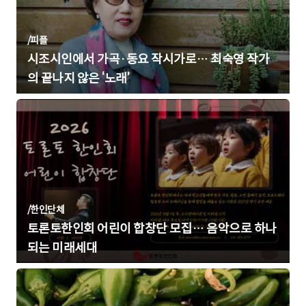
/
피플
시조시인에서 가곡·동요 작시가로… 최숙영 작가
의 끝나지 않은 ‘노래’
/
한인단체
토론토한인회 어린이 합창단 모집… 음악으로 하나
되는 미래세대