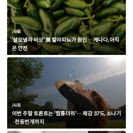
/
사회
‘살모넬라 비상’ 美 할라피뇨가 원인… 캐나다, 아직
은 안전
/
사회
이번 주말 토론토는 '찜통더위'… 체감 37도, 소나기
·천둥번개까지