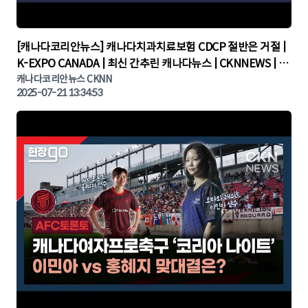
▶
[캐나다코리안뉴스] 캐나다치과치료보험 CDCP 절반은 거절 |
K-EXPO CANADA | 최신 간추린 캐나다뉴스 | CKNNEWS | 캐
나다뉴스 | 토론토뉴스
캐나다코리안뉴스 CKNN
2025-07-21 13:34:53