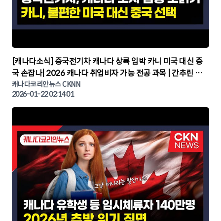
▶
[캐나다소식] 중국전기차 캐나다 상륙 임박 카니 미국 대신 중
국 손잡나| 2026 캐나다 취업비자 가능 전공 과목 | 간추린 캐
나다뉴스 | CKNNEWS, 캐나다코리안뉴스
캐나다코리안뉴스 CKNN
2026-01-22 02:14:01