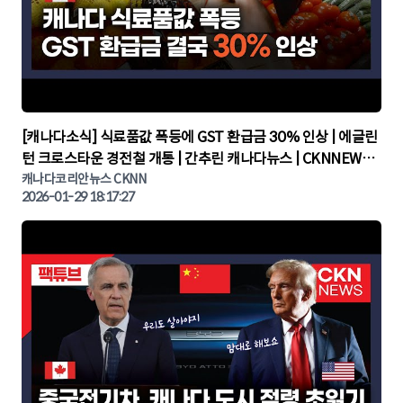
▶
[캐나다소식] 식료품값 폭등에 GST 환급금 30% 인상 | 에글린
턴 크로스타운 경전철 개통 | 간추린 캐나다뉴스 | CKNNEWS,
캐나다코리안뉴스
캐나다코리안뉴스 CKNN
2026-01-29 18:17:27