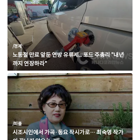
/
경제
노동절 만료 앞둔 연방 유류세... 포드 주총리 "내년
까지 연장하라"
/
피플
시조시인에서 가곡·동요 작시가로… 최숙영 작가