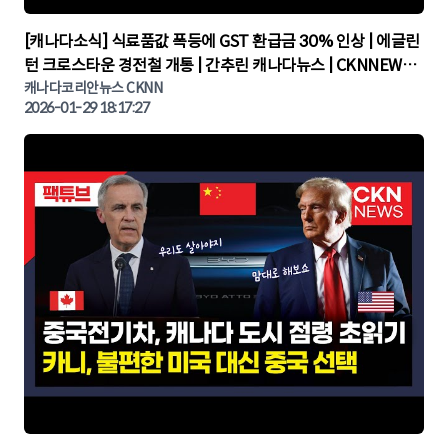
▶
[캐나다소식] 식료품값 폭등에 GST 환급금 30% 인상 | 에글린
턴 크로스타운 경전철 개통 | 간추린 캐나다뉴스 | CKNNEWS,
캐나다코리안뉴스
캐나다코리안뉴스 CKNN
2026-01-29 18:17:27