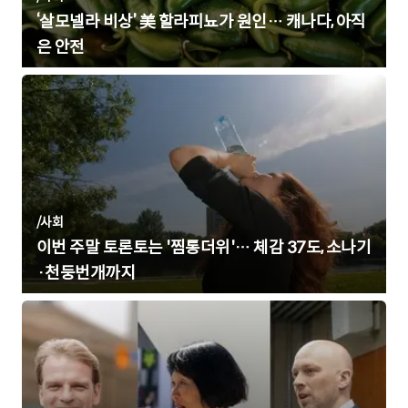
‘살모넬라 비상’ 美 할라피뇨가 원인… 캐나다, 아직
은 안전
/
사회
이번 주말 토론토는 '찜통더위'… 체감 37도, 소나기
·천둥번개까지