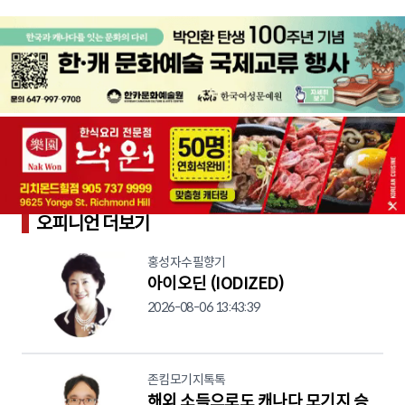
오피니언 더보기
홍성자수필향기
아이오딘 (IODIZED)
2026-08-06 13:43:39
존킴모기지톡톡
해외 소득으로도 캐나다 모기지 승