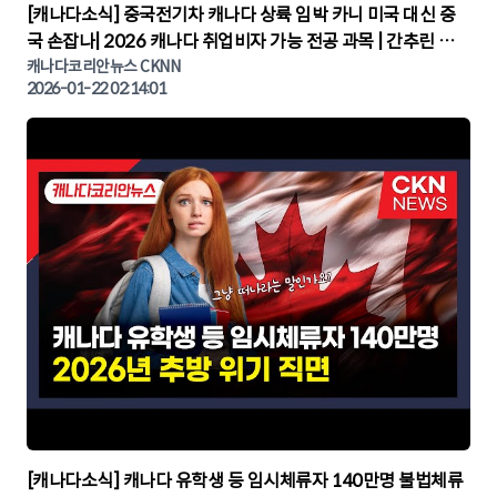
▶
[캐나다소식] 중국전기차 캐나다 상륙 임박 카니 미국 대신 중
국 손잡나| 2026 캐나다 취업비자 가능 전공 과목 | 간추린 캐
나다뉴스 | CKNNEWS, 캐나다코리안뉴스
캐나다코리안뉴스 CKNN
2026-01-22 02:14:01
▶
[캐나다소식] 캐나다 유학생 등 임시체류자 140만명 불법체류