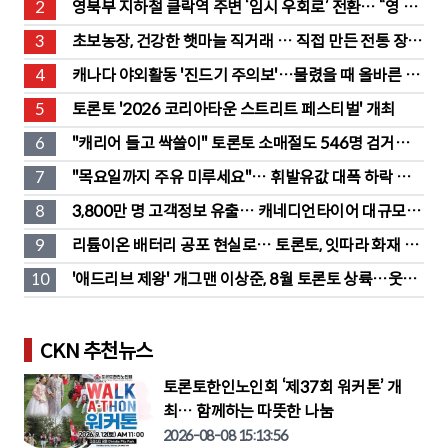
2
영북부 지하철 클락역 주변 ‘임시 우회로’ 전환… “영 스
트리트 바뀐다”
3
초보농장, 건강한 햇마늘 직거래 … 직접 만든 전통 장류
도 판매
4
캐나다 야외활동 '진드기 주의보'…물렸을 때 올바른 대
처법은?
5
토론토 '2026 코리아타운 스트리트 페스티벌' 개최
6
"캐리어 들고 싹쓸이" 토론토 소매절도 546명 검거…
훔친 물건 재유통
7
"목요일까지 주유 미루세요"… 휘발유값 대폭 하락 예
고
8
3,800만 명 고객정보 유출… 캐네디언타이어 대규모 집
단소송 직면
9
리튬이온 배터리 공포 현실로… 토론토, 잇따라 화재 발
생
10
'애드리브 제왕' 개그맨 이상준, 8월 토론토 상륙…웃음 
폭탄 예고
CKN 추천뉴스
토론토한인노인회 ‘제37회 워커톤’ 개
최… 함께하는 따뜻한 나눔
2026-08-08 15:13:56