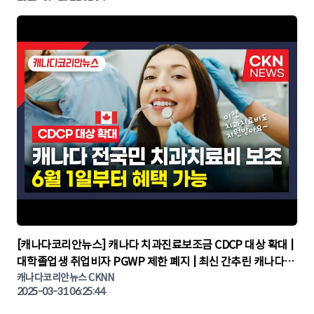
▶
[캐나다코리안뉴스] 캐나다 치과진료보조금 CDCP 대상 확대 |
대학졸업생 취업비자 PGWP 제한 폐지 | 최신 간추린 캐나다뉴
캐나다코리안뉴스 CKNN
스 | CKNNEWS | 캐나다뉴스 | 토론토뉴스
2025-03-31 06:25:44