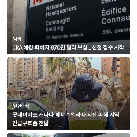
/
사회
CRA 해킹 피해자 870만 달러 보상... 신청 접수 시작
/
한인단체
굿네이버스 캐나다, 베네수엘라 대지진 피해 지역
긴급구호품 전달