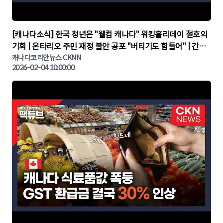
▶
[캐나다소식] 한국 청년은 "웰컴 캐나다" 워킹홀리데이 절호의
기회 | 온타리오 주민 재정 불안 공포 "버티기도 힘들어" | 간추
린 캐나다뉴스 | CKNNEWS, 캐나다코리안뉴스
캐나다코리안뉴스 CKNN
2026-02-04 10:00:00