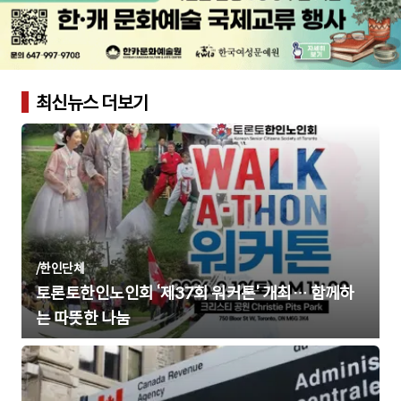
최신뉴스 더보기
/
한인단체
토론토한인노인회 ‘제37회 워커톤’ 개최… 함께하
는 따뜻한 나눔