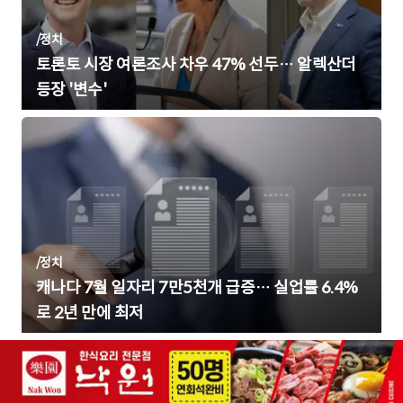
/
정치
토론토 시장 여론조사 차우 47% 선두… 알렉산더
등장 '변수'
/
정치
캐나다 7월 일자리 7만5천개 급증… 실업률 6.4%
로 2년 만에 최저