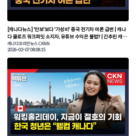
▶
[캐나다뉴스] '안보'보다 '가성비' 중국 전기차 여론 급변 | 캐나
다 클로즈 워크퍼밋 소지자, 유튜브 수익은 불법? | 간추린 캐나
다뉴스 | CKNNEWS, 캐나다코리안뉴스
캐나다코리안뉴스 CKNN
2026-02-07 08:08:15