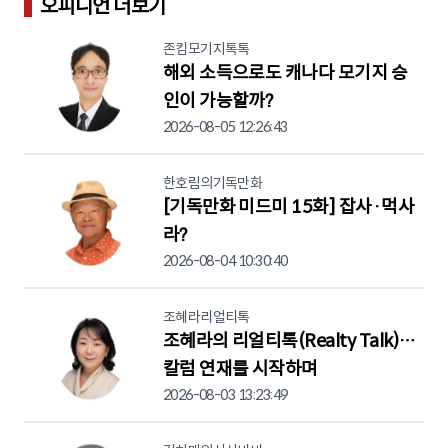
오피니언 더보기
존킴모기지톡톡
해외 소득으로도 캐나다 모기지 승
인이 가능할까?
2026-08-05 12:26:43
한호림의기독만화
[기독만화 미드미 15화] 잡사·먹사
라?
2026-08-04 10:30:40
조혜라리얼티톡
조혜라의 리얼티톡(Realty Talk)…
칼럼 연재를 시작하며
2026-08-03 13:23:49