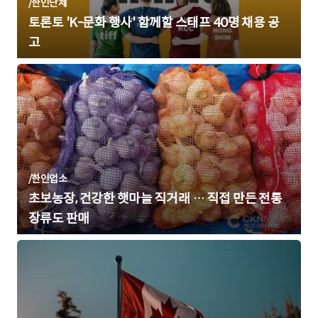
/
한인단체
토론토 'K-문화 행사' 함께할 스태프 40명 채용 공
고
/
한인업소
초보농장, 건강한 햇마늘 직거래 … 직접 만든 전통
장류도 판매