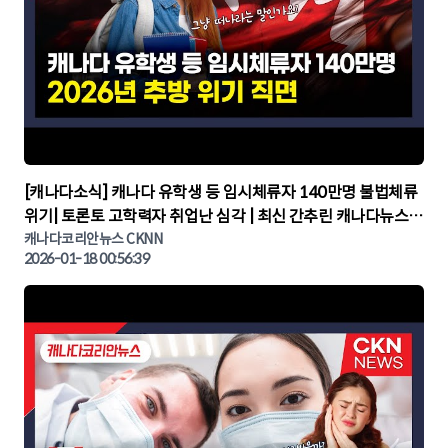
▶
[캐나다소식] 캐나다 유학생 등 임시체류자 140만명 불법체류
위기| 토론토 고학력자 취업난 심각 | 최신 간추린 캐나다뉴스 |
CKNNEWS, 캐나다코리안뉴스
캐나다코리안뉴스 CKNN
2026-01-18 00:56:39