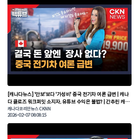
▶
[캐나다뉴스] '안보'보다 '가성비' 중국 전기차 여론 급변 | 캐나
다 클로즈 워크퍼밋 소지자, 유튜브 수익은 불법? | 간추린 캐나
다뉴스 | CKNNEWS, 캐나다코리안뉴스
캐나다코리안뉴스 CKNN
2026-02-07 08:08:15