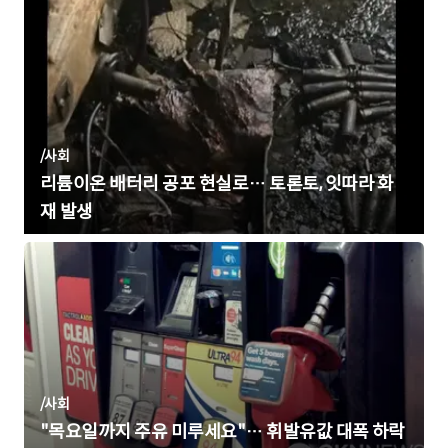
/
사회
리튬이온 배터리 공포 현실로… 토론토, 잇따라 화
재 발생
/
사회
"목요일까지 주유 미루세요"… 휘발유값 대폭 하락