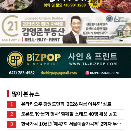
많이 본 뉴스
1
온타리오주 강원도민회 '2026 여름 야유회' 성료
2
토론토 'K-문화 행사' 함께할 스태프 40명 채용 공고
3
한국가곡 106년 ‘제47회 서울예술가곡제’ 2회차 무대 