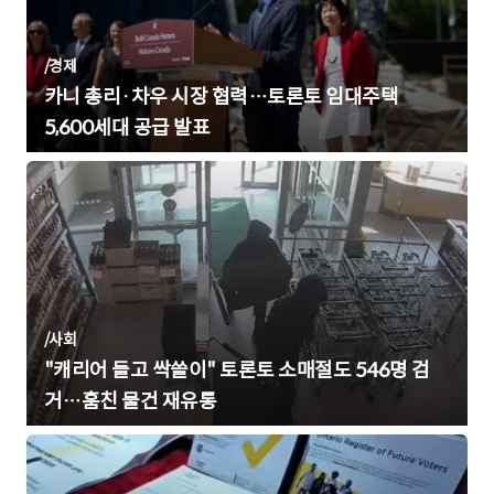
/
경제
카니 총리·차우 시장 협력…토론토 임대주택
5,600세대 공급 발표
/
사회
"캐리어 들고 싹쓸이" 토론토 소매절도 546명 검
거…훔친 물건 재유통