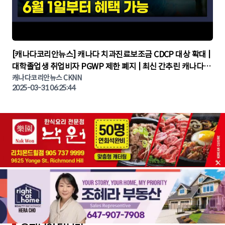
▶
[캐나다코리안뉴스] 캐나다 치과진료보조금 CDCP 대상 확대 |
대학졸업생 취업비자 PGWP 제한 폐지 | 최신 간추린 캐나다뉴
캐나다코리안뉴스 CKNN
스 | CKNNEWS | 캐나다뉴스 | 토론토뉴스
2025-03-31 06:25:44