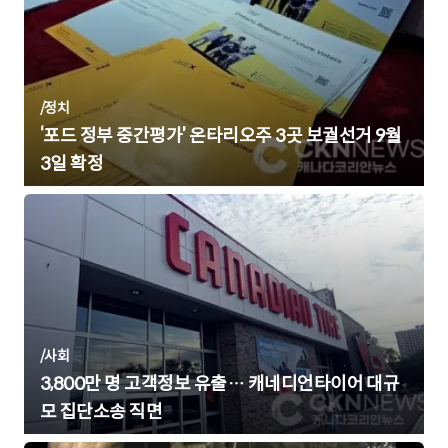
/
정치
‘포드 정부 중간평가’ 온타리오주 3곳 보궐선거 9월
3일 확정
/
사회
3,800만 명 고객정보 유출… 캐네디언타이어 대규
모 집단소송 직면