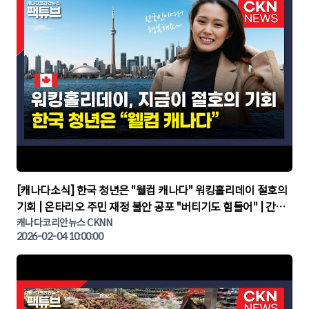
▶
[캐나다소식] 한국 청년은 "웰컴 캐나다" 워킹홀리데이 절호의
기회 | 온타리오 주민 재정 불안 공포 "버티기도 힘들어" | 간추
린 캐나다뉴스 | CKNNEWS, 캐나다코리안뉴스
캐나다코리안뉴스 CKNN
2026-02-04 10:00:00