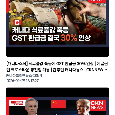
▶
[캐나다소식] 식료품값 폭등에 GST 환급금 30% 인상 | 에글린
턴 크로스타운 경전철 개통 | 간추린 캐나다뉴스 | CKNNEWS,
캐나다코리안뉴스
캐나다코리안뉴스 CKNN
2026-01-29 18:17:27