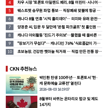
성황
4
차우 시장 '토론토 아일랜드 페리, 8월 어린이·시니어 무
료' 발표
5
웨스트젯 승무원 파업 통보… 직장폐쇄 맞불에 항공 대
란
6
캐나다 8월 연휴 '시빅 홀리데이'… 의미와 유래 완전정
리
7
양경춘 씨, 입문 두 달만에 '쏜힐 파크골프' 첫 홀인원 주
인공
8
캐나다 야외활동 '진드기 주의보'…물렸을 때 올바른 대
처법은?
9
"장보기가 무섭다"… 캐나다인 76% '식료품값이 가장 
부담'
10
초보농장, 건강한 햇마늘 직거래 … 직접 만든 전통 장류
도 판매
CKN 추천뉴스
박인환 탄생 100주년… 토론토서 '한·
캐 문화예술 교류전' 열린다
2026-08-03 16:19:07
8월부터 바뀌는 온타리오 법규 및 제도
14가지