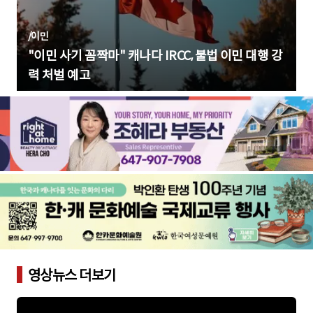
/
이민
"이민 사기 꼼짝마" 캐나다 IRCC, 불법 이민 대행 강
력 처벌 예고
영상뉴스 더보기