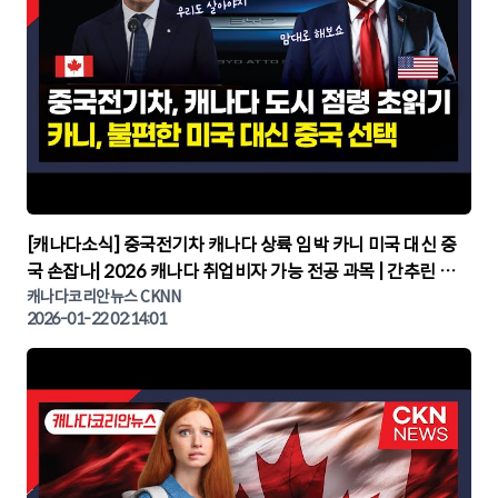
▶
[캐나다소식] 중국전기차 캐나다 상륙 임박 카니 미국 대신 중
국 손잡나| 2026 캐나다 취업비자 가능 전공 과목 | 간추린 캐
나다뉴스 | CKNNEWS, 캐나다코리안뉴스
캐나다코리안뉴스 CKNN
2026-01-22 02:14:01