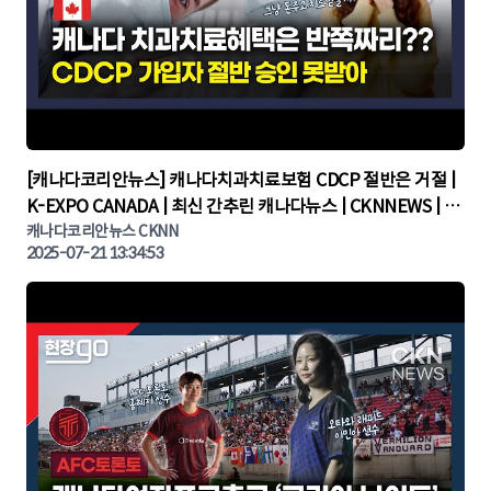
▶
[캐나다코리안뉴스] 캐나다치과치료보험 CDCP 절반은 거절 |
K-EXPO CANADA | 최신 간추린 캐나다뉴스 | CKNNEWS | 캐
나다뉴스 | 토론토뉴스
캐나다코리안뉴스 CKNN
2025-07-21 13:34:53