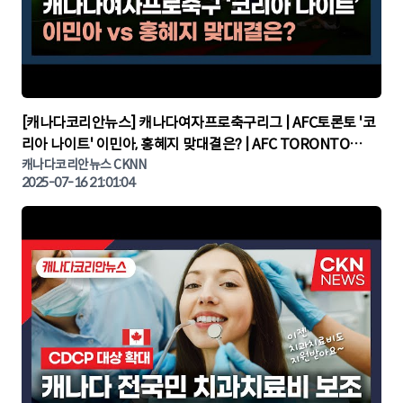
▶
[캐나다코리안뉴스] 캐나다여자프로축구리그 | AFC토론토 '코
리아 나이트' 이민아, 홍혜지 맞대결은? | AFC TORONTO
KOREA NIGHT | 캐나다뉴스 | 토론토뉴스
캐나다코리안뉴스 CKNN
2025-07-16 21:01:04