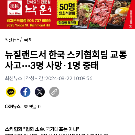
/
국제
최신뉴스
뉴질랜드서 한국 스키협회팀 교통
사고⋯3명 사망·1명 중태
최신뉴스
| 작성시간 :
2024-08-22 10:09:56
CKN뉴스
💬
댓글
0
스키협회 "협회 소속, 국가대표는 아냐"