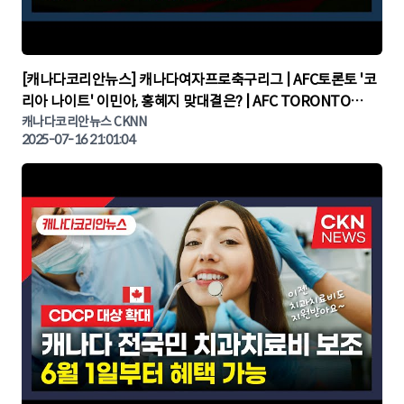
▶
[캐나다코리안뉴스] 캐나다여자프로축구리그 | AFC토론토 '코
리아 나이트' 이민아, 홍혜지 맞대결은? | AFC TORONTO
KOREA NIGHT | 캐나다뉴스 | 토론토뉴스
캐나다코리안뉴스 CKNN
2025-07-16 21:01:04