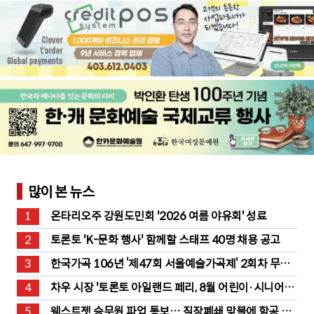
많이 본 뉴스
1
온타리오주 강원도민회 '2026 여름 야유회' 성료
2
토론토 'K-문화 행사' 함께할 스태프 40명 채용 공고
3
한국가곡 106년 ‘제47회 서울예술가곡제’ 2회차 무대 
성황
4
차우 시장 '토론토 아일랜드 페리, 8월 어린이·시니어 무
료' 발표
5
웨스트젯 승무원 파업 통보… 직장폐쇄 맞불에 항공 대