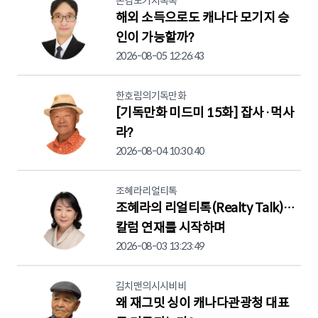
존킴모기지톡톡
해외 소득으로도 캐나다 모기지 승
인이 가능할까?
2026-08-05 12:26:43
한호림의기독만화
[기독만화 미드미 15화] 잡사·먹사
라?
2026-08-04 10:30:40
조혜라리얼티톡
조혜라의 리얼티톡(Realty Talk)…
칼럼 연재를 시작하며
2026-08-03 13:23:49
김치맨의시시비비
왜 재그밋 싱이 캐나다관광청 대표