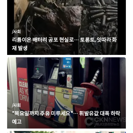
/
사회
리튬이온 배터리 공포 현실로… 토론토, 잇따라 화
재 발생
/
사회
"목요일까지 주유 미루세요"… 휘발유값 대폭 하락
예고