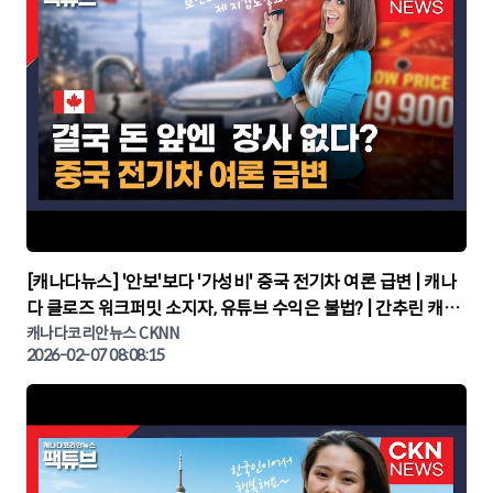
▶
[캐나다뉴스] '안보'보다 '가성비' 중국 전기차 여론 급변 | 캐나
다 클로즈 워크퍼밋 소지자, 유튜브 수익은 불법? | 간추린 캐나
다뉴스 | CKNNEWS, 캐나다코리안뉴스
캐나다코리안뉴스 CKNN
2026-02-07 08:08:15