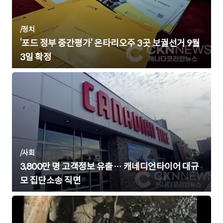
/
정치
‘포드 정부 중간평가’ 온타리오주 3곳 보궐선거 9월
3일 확정
/
사회
3,800만 명 고객정보 유출… 캐네디언타이어 대규
모 집단소송 직면