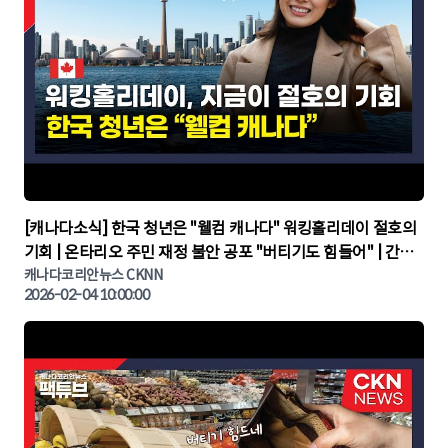
▶
[캐나다소식] 한국 청년은 "웰컴 캐나다" 워킹홀리데이 절호의
기회 | 온타리오 주민 재정 불안 공포 "버티기도 힘들어" | 간추
린 캐나다뉴스 | CKNNEWS, 캐나다코리안뉴스
캐나다코리안뉴스 CKNN
2026-02-04 10:00:00