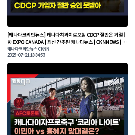
▶
[캐나다코리안뉴스] 캐나다치과치료보험 CDCP 절반은 거절 |
K-EXPO CANADA | 최신 간추린 캐나다뉴스 | CKNNEWS | 캐
나다뉴스 | 토론토뉴스
캐나다코리안뉴스 CKNN
2025-07-21 13:34:53