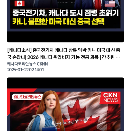
▶
[캐나다소식] 중국전기차 캐나다 상륙 임박 카니 미국 대신 중
국 손잡나| 2026 캐나다 취업비자 가능 전공 과목 | 간추린 캐
나다뉴스 | CKNNEWS, 캐나다코리안뉴스
캐나다코리안뉴스 CKNN
2026-01-22 02:14:01