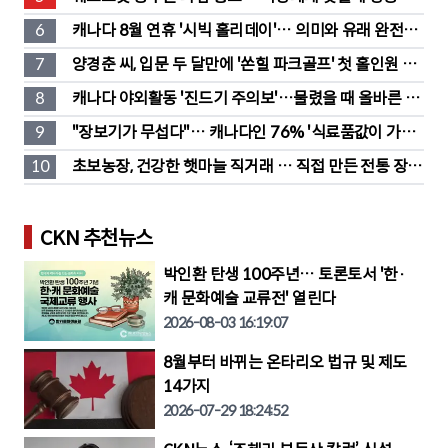
란
6
캐나다 8월 연휴 '시빅 홀리데이'… 의미와 유래 완전정
리
7
양경춘 씨, 입문 두 달만에 '쏜힐 파크골프' 첫 홀인원 주
인공
8
캐나다 야외활동 '진드기 주의보'…물렸을 때 올바른 대
처법은?
9
"장보기가 무섭다"… 캐나다인 76% '식료품값이 가장 
부담'
10
초보농장, 건강한 햇마늘 직거래 … 직접 만든 전통 장류
도 판매
CKN 추천뉴스
박인환 탄생 100주년… 토론토서 '한·
캐 문화예술 교류전' 열린다
2026-08-03 16:19:07
8월부터 바뀌는 온타리오 법규 및 제도
14가지
2026-07-29 18:24:52