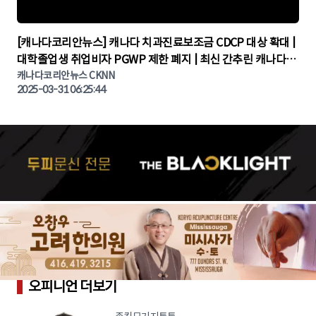
▶
[캐나다코리안뉴스] 캐나다 치과진료보조금 CDCP 대상 확대 |
대학졸업생 취업비자 PGWP 제한 폐지 | 최신 간추린 캐나다뉴
캐나다코리안뉴스 CKNN
스 | CKNNEWS | 캐나다뉴스 | 토론토뉴스
2025-03-31 06:25:44
오피니언 더보기