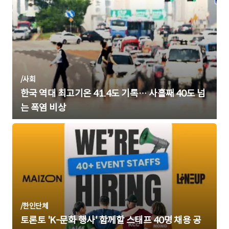
/
사회
한국 역대 최고기온 41.4도 기록… 사흘째 40도 넘
는 폭염 비상
/
한인단체
토론토 'K-문화 행사' 함께할 스태프 40명 채용 공