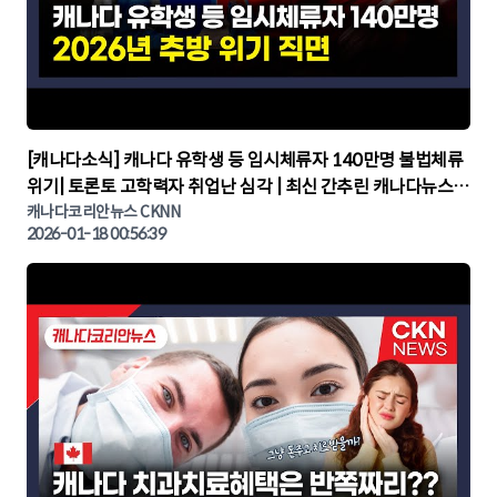
▶
[캐나다소식] 캐나다 유학생 등 임시체류자 140만명 불법체류
위기| 토론토 고학력자 취업난 심각 | 최신 간추린 캐나다뉴스 |
CKNNEWS, 캐나다코리안뉴스
캐나다코리안뉴스 CKNN
2026-01-18 00:56:39