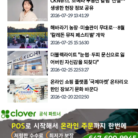
CKN뉴스, ‘조혜라 부동산 칼럼’ 신설…
생생한 현장 정보 공유
2026-07-29 13:41:29
해바라기 농장·미술관이 무대로…8월
'칼레돈 뮤직 페스티벌' 개막
2026-07-25 15:16:30
더블랙라이트 "눈썹·두피 문신으로 잃
어버린 자신감을 되찾다"
2026-02-25 22:53:27
온라인 쇼핑 플랫폼 ‘국제마켓’ 온타리오
한인 장보기 문화 바꾼다
2026-02-20 22:02:50