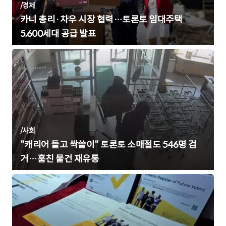
/
경제
카니 총리·차우 시장 협력…토론토 임대주택
5,600세대 공급 발표
/
사회
"캐리어 들고 싹쓸이" 토론토 소매절도 546명 검
거…훔친 물건 재유통