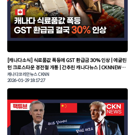
▶
[캐나다소식] 식료품값 폭등에 GST 환급금 30% 인상 | 에글린
턴 크로스타운 경전철 개통 | 간추린 캐나다뉴스 | CKNNEWS,
캐나다코리안뉴스
캐나다코리안뉴스 CKNN
2026-01-29 18:17:27