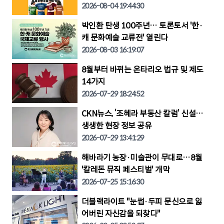
2026-08-04 19:44:30
박인환 탄생 100주년… 토론토서 '한·
캐 문화예술 교류전' 열린다
2026-08-03 16:19:07
8월부터 바뀌는 온타리오 법규 및 제도
14가지
2026-07-29 18:24:52
CKN뉴스, ‘조혜라 부동산 칼럼’ 신설…
생생한 현장 정보 공유
2026-07-29 13:41:29
해바라기 농장·미술관이 무대로…8월
'칼레돈 뮤직 페스티벌' 개막
2026-07-25 15:16:30
더블랙라이트 "눈썹·두피 문신으로 잃
어버린 자신감을 되찾다"