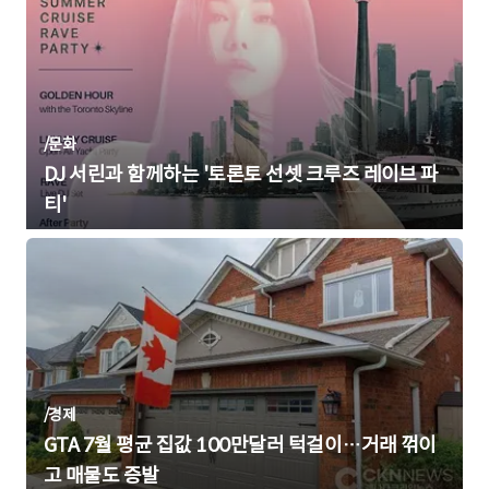
/
문화
DJ 서린과 함께하는 '토론토 선셋 크루즈 레이브 파
티'
/
경제
GTA 7월 평균 집값 100만달러 턱걸이…거래 꺾이
고 매물도 증발