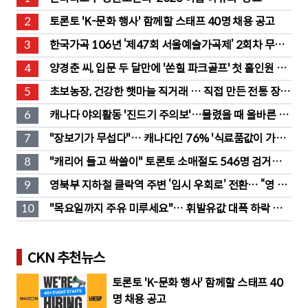
2
토론토 'K-문화 행사' 함께할 스태프 40명 채용 공고
3
한국가곡 106년 ‘제47회 서울예술가곡제’ 2회차 무대 
성황
4
양경춘 씨, 입문 두 달만에 '쏜힐 파크골프' 첫 홀인원 주
인공
5
초보농장, 건강한 햇마늘 직거래 … 직접 만든 전통 장류
도 판매
6
캐나다 야외활동 '진드기 주의보'…물렸을 때 올바른 대
처법은?
7
"장보기가 무섭다"… 캐나다인 76% '식료품값이 가장 
부담'
8
"캐리어 들고 싹쓸이" 토론토 소매절도 546명 검거…
훔친 물건 재유통
9
영북부 지하철 클락역 주변 ‘임시 우회로’ 전환… “영 스
트리트 바뀐다”
10
"목요일까지 주유 미루세요"… 휘발유값 대폭 하락 예
고
CKN 추천뉴스
토론토 'K-문화 행사' 함께할 스태프 40
명 채용 공고