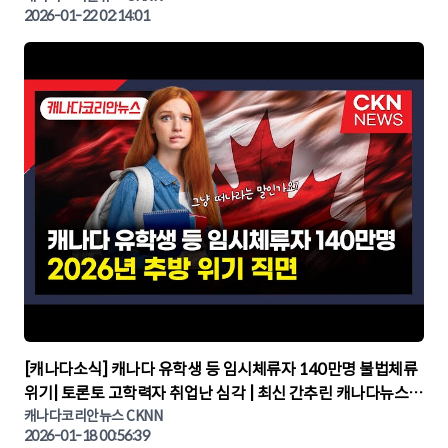
2026-01-22 02:14:01
▶
[캐나다소식] 캐나다 유학생 등 임시체류자 140만명 불법체류
위기| 토론토 고학력자 취업난 심각 | 최신 간추린 캐나다뉴스 |
CKNNEWS, 캐나다코리안뉴스
캐나다코리안뉴스 CKNN
2026-01-18 00:56:39