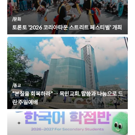
/
문화
토론토 '2026 코리아타운 스트리트 페스티벌' 개최
/
종교
"본질을 회복하라"… 목민교회, 말씀과 나눔으로 드
린 주일예배