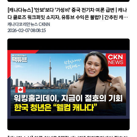
▶
[캐나다뉴스] '안보'보다 '가성비' 중국 전기차 여론 급변 | 캐나
다 클로즈 워크퍼밋 소지자, 유튜브 수익은 불법? | 간추린 캐나
다뉴스 | CKNNEWS, 캐나다코리안뉴스
캐나다코리안뉴스 CKNN
2026-02-07 08:08:15