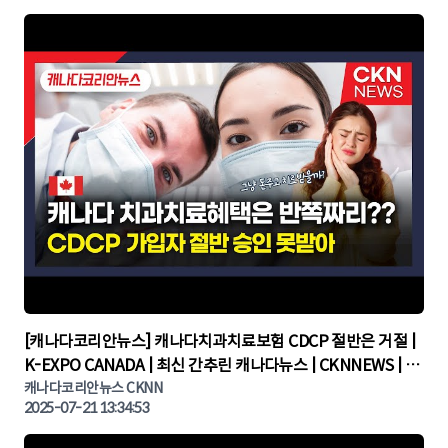
▶
[캐나다코리안뉴스] 캐나다치과치료보험 CDCP 절반은 거절 |
K-EXPO CANADA | 최신 간추린 캐나다뉴스 | CKNNEWS | 캐
나다뉴스 | 토론토뉴스
캐나다코리안뉴스 CKNN
2025-07-21 13:34:53