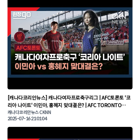
▶
[캐나다코리안뉴스] 캐나다여자프로축구리그 | AFC토론토 '코
리아 나이트' 이민아, 홍혜지 맞대결은? | AFC TORONTO
KOREA NIGHT | 캐나다뉴스 | 토론토뉴스
캐나다코리안뉴스 CKNN
2025-07-16 21:01:04