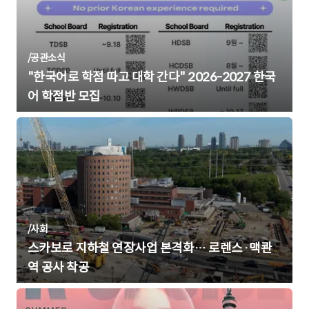
/
공관소식
"한국어로 학점 따고 대학 간다" 2026-2027 한국
어 학점반 모집
/
사회
스카보로 지하철 연장사업 본격화… 로렌스·맥콴
역 공사 착공