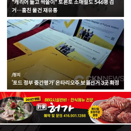
"캐리어 들고 싹쓸이" 토론토 소매절도 546명 검
거…훔친 물건 재유통
/
정치
‘포드 정부 중간평가’ 온타리오주 보궐선거 3곳 확정