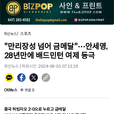
/
스포츠
최신뉴스
"만리장성 넘어 금메달"⋯안세영,
28년만에 배드민턴 여제 등극
최신뉴스
| 작성시간 :
2024-08-05 07:13:28
CKN뉴스
💬
댓글
0
중국 허빙자오 2-0으로 누르고 금메달