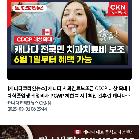
▶
[캐나다코리안뉴스] 캐나다 치과진료보조금 CDCP 대상 확대 |
대학졸업생 취업비자 PGWP 제한 폐지 | 최신 간추린 캐나다뉴
캐나다코리안뉴스 CKNN
스 | CKNNEWS | 캐나다뉴스 | 토론토뉴스
2025-03-31 06:25:44