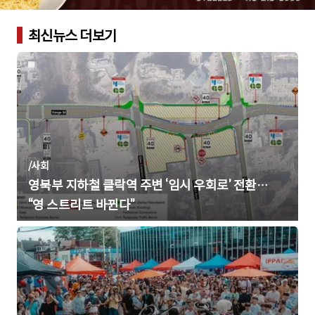
최신뉴스 더보기
/
사회
영북부 지하철 클락역 주변 ‘임시 우회로’ 전환…
“영 스트리트 바뀐다”