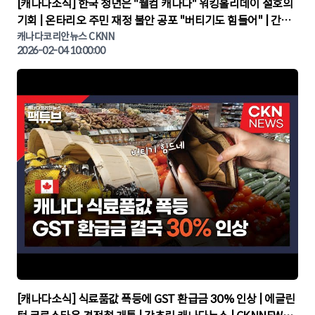
▶
[캐나다소식] 한국 청년은 "웰컴 캐나다" 워킹홀리데이 절호의
기회 | 온타리오 주민 재정 불안 공포 "버티기도 힘들어" | 간추
린 캐나다뉴스 | CKNNEWS, 캐나다코리안뉴스
캐나다코리안뉴스 CKNN
2026-02-04 10:00:00
▶
[캐나다소식] 식료품값 폭등에 GST 환급금 30% 인상 | 에글린