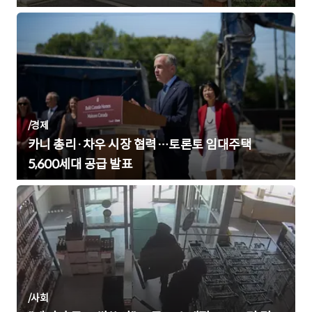
/
경제
카니 총리·차우 시장 협력…토론토 임대주택
5,600세대 공급 발표
/
사회