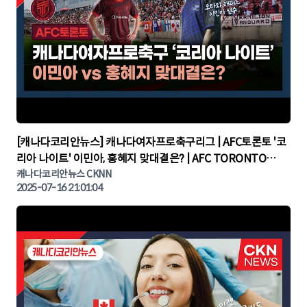
▶
[캐나다코리안뉴스] 캐나다여자프로축구리그 | AFC토론토 '코
리아 나이트' 이민아, 홍혜지 맞대결은? | AFC TORONTO
KOREA NIGHT | 캐나다뉴스 | 토론토뉴스
캐나다코리안뉴스 CKNN
2025-07-16 21:01:04