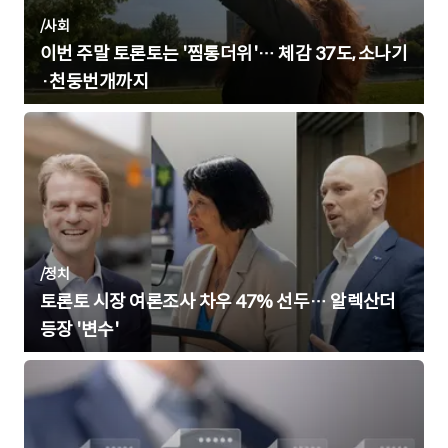
/
사회
이번 주말 토론토는 '찜통더위'… 체감 37도, 소나기
·천둥번개까지
/
정치
토론토 시장 여론조사 차우 47% 선두… 알렉산더
등장 '변수'