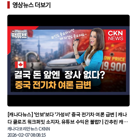
영상뉴스 더보기
▶
[캐나다뉴스] '안보'보다 '가성비' 중국 전기차 여론 급변 | 캐나
다 클로즈 워크퍼밋 소지자, 유튜브 수익은 불법? | 간추린 캐나
다뉴스 | CKNNEWS, 캐나다코리안뉴스
캐나다코리안뉴스 CKNN
2026-02-07 08:08:15