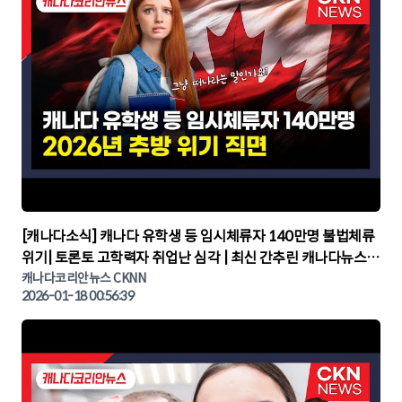
▶
[캐나다소식] 캐나다 유학생 등 임시체류자 140만명 불법체류
위기| 토론토 고학력자 취업난 심각 | 최신 간추린 캐나다뉴스 |
CKNNEWS, 캐나다코리안뉴스
캐나다코리안뉴스 CKNN
2026-01-18 00:56:39