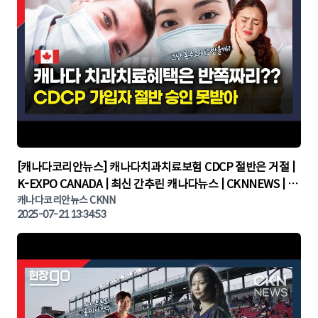
▶
[캐나다코리안뉴스] 캐나다치과치료보험 CDCP 절반은 거절 |
K-EXPO CANADA | 최신 간추린 캐나다뉴스 | CKNNEWS | 캐
나다뉴스 | 토론토뉴스
캐나다코리안뉴스 CKNN
2025-07-21 13:34:53