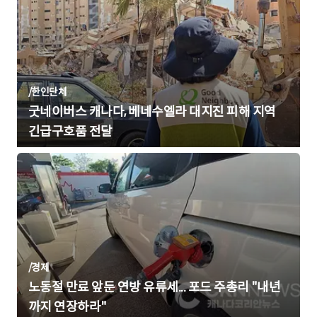
/
한인단체
굿네이버스 캐나다, 베네수엘라 대지진 피해 지역
긴급구호품 전달
/
경제
노동절 만료 앞둔 연방 유류세... 포드 주총리 "내년
까지 연장하라"