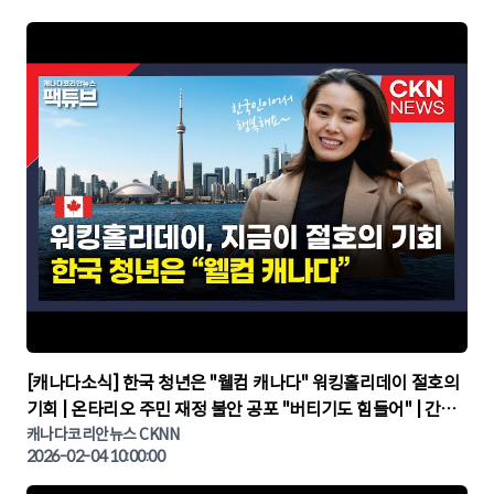
▶
[캐나다소식] 한국 청년은 "웰컴 캐나다" 워킹홀리데이 절호의
기회 | 온타리오 주민 재정 불안 공포 "버티기도 힘들어" | 간추
린 캐나다뉴스 | CKNNEWS, 캐나다코리안뉴스
캐나다코리안뉴스 CKNN
2026-02-04 10:00:00