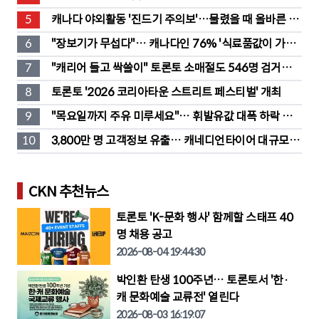
도 판매
5
캐나다 야외활동 '진드기 주의보'…물렸을 때 올바른 대
처법은?
6
"장보기가 무섭다"… 캐나다인 76% '식료품값이 가장 
부담'
7
"캐리어 들고 싹쓸이" 토론토 소매절도 546명 검거…
훔친 물건 재유통
8
토론토 '2026 코리아타운 스트리트 페스티벌' 개최
9
"목요일까지 주유 미루세요"… 휘발유값 대폭 하락 예
고
10
3,800만 명 고객정보 유출… 캐네디언타이어 대규모 집
단소송 직면
CKN 추천뉴스
토론토 'K-문화 행사' 함께할 스태프 40
명 채용 공고
2026-08-04 19:44:30
박인환 탄생 100주년… 토론토서 '한·
캐 문화예술 교류전' 열린다
2026-08-03 16:19:07