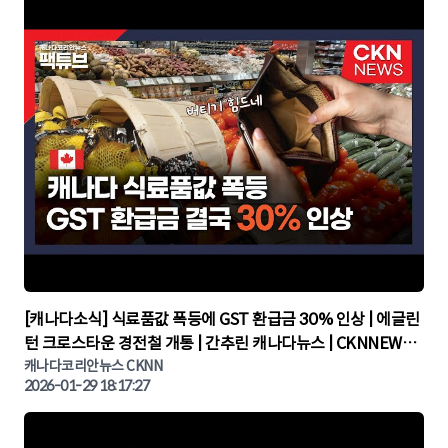
▶
[캐나다소식] 식료품값 폭등에 GST 환급금 30% 인상 | 에글린
턴 크로스타운 경전철 개통 | 간추린 캐나다뉴스 | CKNNEWS,
캐나다코리안뉴스
캐나다코리안뉴스 CKNN
2026-01-29 18:17:27