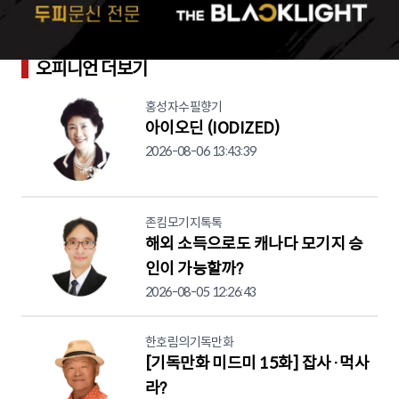
오피니언 더보기
홍성자수필향기
아이오딘 (IODIZED)
2026-08-06 13:43:39
존킴모기지톡톡
해외 소득으로도 캐나다 모기지 승
인이 가능할까?
2026-08-05 12:26:43
한호림의기독만화
[기독만화 미드미 15화] 잡사·먹사
라?