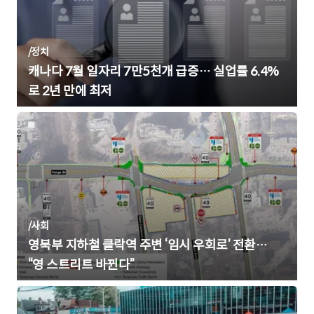
/
정치
캐나다 7월 일자리 7만5천개 급증… 실업률 6.4%
로 2년 만에 최저
/
사회
영북부 지하철 클락역 주변 ‘임시 우회로’ 전환…
“영 스트리트 바뀐다”