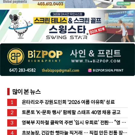
많이 본 뉴스
1
온타리오주 강원도민회 '2026 여름 야유회' 성료
2
토론토 'K-문화 행사' 함께할 스태프 40명 채용 공고
3
영북부 지하철 클락역 주변 ‘임시 우회로’ 전환… “영 스
트리트 바뀐다”
4
초보농장, 건강한 햇마늘 직거래 … 직접 만든 전통 장류