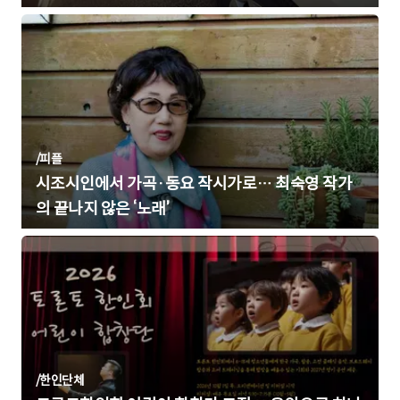
/
피플
시조시인에서 가곡·동요 작시가로… 최숙영 작가
의 끝나지 않은 ‘노래’
/
한인단체