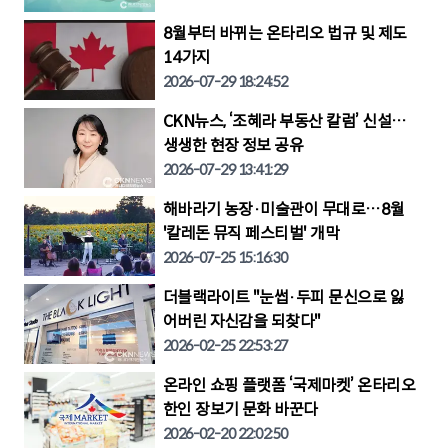
8월부터 바뀌는 온타리오 법규 및 제도
14가지
2026-07-29 18:24:52
CKN뉴스, ‘조혜라 부동산 칼럼’ 신설…
생생한 현장 정보 공유
2026-07-29 13:41:29
해바라기 농장·미술관이 무대로…8월
'칼레돈 뮤직 페스티벌' 개막
2026-07-25 15:16:30
더블랙라이트 "눈썹·두피 문신으로 잃
어버린 자신감을 되찾다"
2026-02-25 22:53:27
온라인 쇼핑 플랫폼 ‘국제마켓’ 온타리오
한인 장보기 문화 바꾼다
2026-02-20 22:02:50