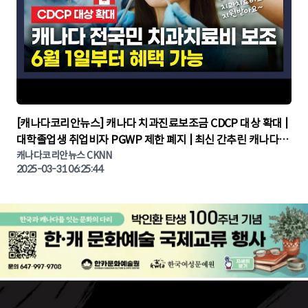
▶
[캐나다코리안뉴스] 캐나다 치과진료보조금 CDCP 대상 확대 |
대학졸업생 취업비자 PGWP 제한 폐지 | 최신 간추린 캐나다뉴
캐나다코리안뉴스 CKNN
스 | CKNNEWS | 캐나다뉴스 | 토론토뉴스
2025-03-31 06:25:44