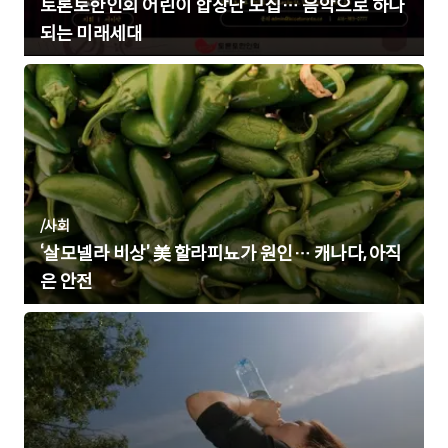
토론토한인회 어린이 합창단 모집… 음악으로 하나
되는 미래세대
/
사회
‘살모넬라 비상’ 美 할라피뇨가 원인… 캐나다, 아직
은 안전