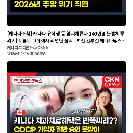
▶
[캐나다소식] 캐나다 유학생 등 임시체류자 140만명 불법체류
위기| 토론토 고학력자 취업난 심각 | 최신 간추린 캐나다뉴스 |
CKNNEWS, 캐나다코리안뉴스
캐나다코리안뉴스 CKNN
2026-01-18 00:56:39