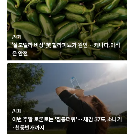
/
사회
‘살모넬라 비상’ 美 할라피뇨가 원인… 캐나다, 아직
은 안전
/
사회
이번 주말 토론토는 '찜통더위'… 체감 37도, 소나기
·천둥번개까지