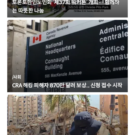
토론토한인노인회 ‘제37회 워커톤’ 개최… 함께하
는 따뜻한 나눔
/
사회
CRA 해킹 피해자 870만 달러 보상... 신청 접수 시작