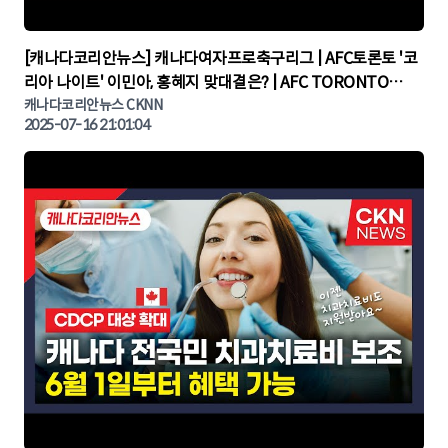
▶
[캐나다코리안뉴스] 캐나다여자프로축구리그 | AFC토론토 '코
리아 나이트' 이민아, 홍혜지 맞대결은? | AFC TORONTO
KOREA NIGHT | 캐나다뉴스 | 토론토뉴스
캐나다코리안뉴스 CKNN
2025-07-16 21:01:04