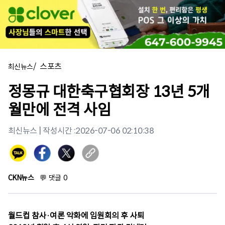
/
스포츠
최신뉴스
정몽규 대한축구협회장 13년 5개
월만에 전격 사임
최신뉴스
| 작성시간 :
2026-07-06 02:10:38
CKN뉴스
💬
댓글
0
월드컵 참사·여론 악화에 임원회의 후 사퇴