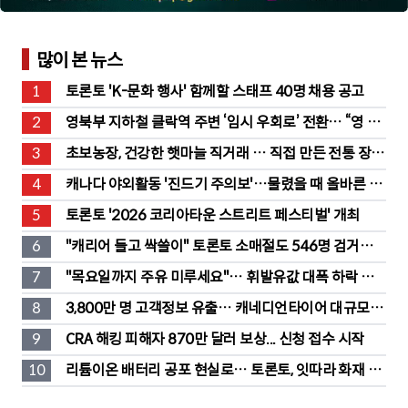
많이 본 뉴스
1
토론토 'K-문화 행사' 함께할 스태프 40명 채용 공고
2
영북부 지하철 클락역 주변 ‘임시 우회로’ 전환… “영 스
트리트 바뀐다”
3
초보농장, 건강한 햇마늘 직거래 … 직접 만든 전통 장류
도 판매
4
캐나다 야외활동 '진드기 주의보'…물렸을 때 올바른 대
처법은?
5
토론토 '2026 코리아타운 스트리트 페스티벌' 개최
6
"캐리어 들고 싹쓸이" 토론토 소매절도 546명 검거…
훔친 물건 재유통
7
"목요일까지 주유 미루세요"… 휘발유값 대폭 하락 예
고
8
3,800만 명 고객정보 유출… 캐네디언타이어 대규모 집
단소송 직면
9
CRA 해킹 피해자 870만 달러 보상... 신청 접수 시작
10
리튬이온 배터리 공포 현실로… 토론토, 잇따라 화재 발
생