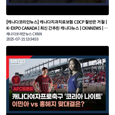
▶
[캐나다코리안뉴스] 캐나다치과치료보험 CDCP 절반은 거절 |
K-EXPO CANADA | 최신 간추린 캐나다뉴스 | CKNNEWS | 캐
나다뉴스 | 토론토뉴스
캐나다코리안뉴스 CKNN
2025-07-21 13:34:53