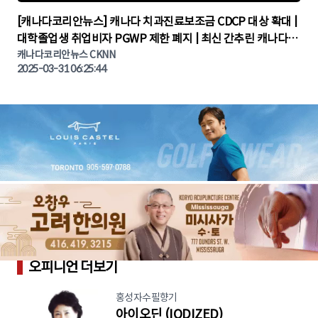
▶
[캐나다코리안뉴스] 캐나다 치과진료보조금 CDCP 대상 확대 |
대학졸업생 취업비자 PGWP 제한 폐지 | 최신 간추린 캐나다뉴
캐나다코리안뉴스 CKNN
스 | CKNNEWS | 캐나다뉴스 | 토론토뉴스
2025-03-31 06:25:44
오피니언 더보기
홍성자수필향기
아이오딘 (IODIZED)