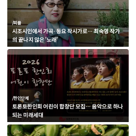
/
피플
시조시인에서 가곡·동요 작시가로… 최숙영 작가
의 끝나지 않은 ‘노래’
/
한인단체
토론토한인회 어린이 합창단 모집… 음악으로 하나
되는 미래세대