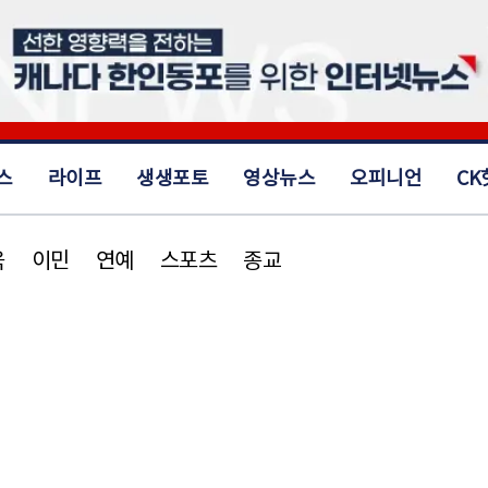
스
라이프
생생포토
영상뉴스
오피니언
CK
육
이민
연예
스포츠
종교