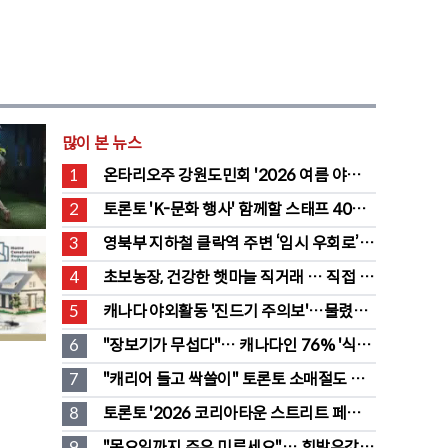
많이 본 뉴스
1
온타리오주 강원도민회 '2026 여름 야유
회' 성료
2
토론토 'K-문화 행사' 함께할 스태프 40명 
채용 공고
3
영북부 지하철 클락역 주변 ‘임시 우회로’ 
전환… “영 스트리트 바뀐다”
4
초보농장, 건강한 햇마늘 직거래 … 직접 만
든 전통 장류도 판매
5
캐나다 야외활동 '진드기 주의보'…물렸을 
때 올바른 대처법은?
6
"장보기가 무섭다"… 캐나다인 76% '식료
품값이 가장 부담'
7
"캐리어 들고 싹쓸이" 토론토 소매절도 
546명 검거…훔친 물건 재유통
8
토론토 '2026 코리아타운 스트리트 페스티
벌' 개최
9
"목요일까지 주유 미루세요"… 휘발유값 