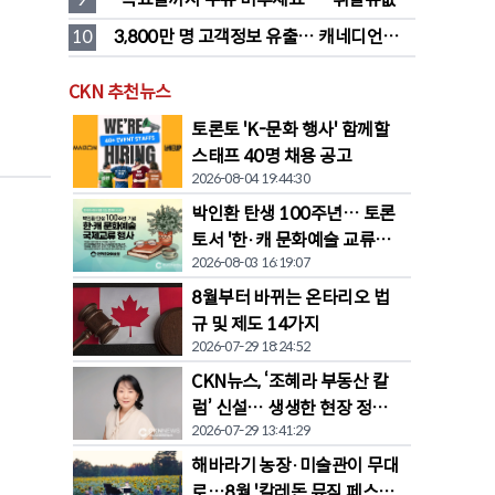
대폭 하락 예고
10
3,800만 명 고객정보 유출… 캐네디언타이
어 대규모 집단소송 직면
CKN 추천뉴스
토론토 'K-문화 행사' 함께할
스태프 40명 채용 공고
2026-08-04 19:44:30
박인환 탄생 100주년… 토론
토서 '한·캐 문화예술 교류전'
2026-08-03 16:19:07
열린다
8월부터 바뀌는 온타리오 법
규 및 제도 14가지
2026-07-29 18:24:52
CKN뉴스, ‘조혜라 부동산 칼
럼’ 신설… 생생한 현장 정보
2026-07-29 13:41:29
공유
해바라기 농장·미술관이 무대
로…8월 '칼레돈 뮤직 페스티