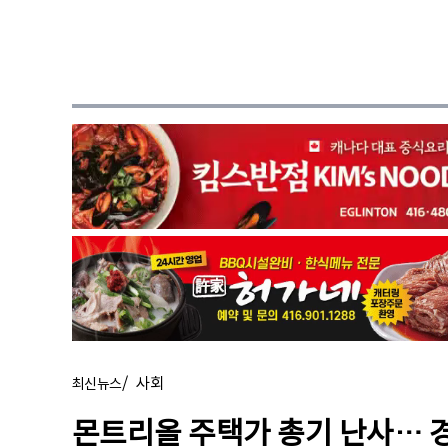
/
사회
최신뉴스
몬트리올 주택가 총기 난사… 경