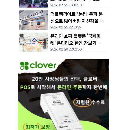
2026-07-25 15:16:30
벌' 개막
더블랙라이트 "눈썹·두피 문
신으로 잃어버린 자신감을 되
2026-02-25 22:53:27
찾다"
온라인 쇼핑 플랫폼 ‘국제마
켓’ 온타리오 한인 장보기 문
2026-02-20 22:02:50
화 바꾼다