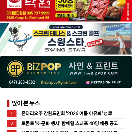
많이 본 뉴스
1
온타리오주 강원도민회 '2026 여름 야유회' 성료
2
토론토 'K-문화 행사' 함께할 스태프 40명 채용 공고