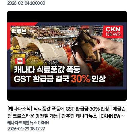
2026-02-04 10:00:00
▶
[캐나다소식] 식료품값 폭등에 GST 환급금 30% 인상 | 에글린
턴 크로스타운 경전철 개통 | 간추린 캐나다뉴스 | CKNNEWS,
캐나다코리안뉴스
캐나다코리안뉴스 CKNN
2026-01-29 18:17:27