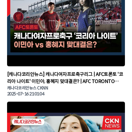
▶
[캐나다코리안뉴스] 캐나다여자프로축구리그 | AFC토론토 '코
리아 나이트' 이민아, 홍혜지 맞대결은? | AFC TORONTO
KOREA NIGHT | 캐나다뉴스 | 토론토뉴스
캐나다코리안뉴스 CKNN
2025-07-16 21:01:04