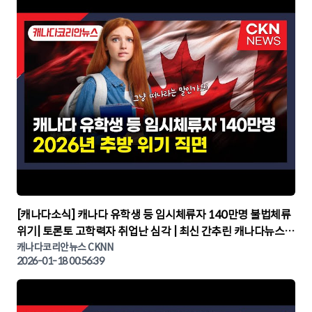
▶
[캐나다소식] 캐나다 유학생 등 임시체류자 140만명 불법체류
위기| 토론토 고학력자 취업난 심각 | 최신 간추린 캐나다뉴스 |
CKNNEWS, 캐나다코리안뉴스
캐나다코리안뉴스 CKNN
2026-01-18 00:56:39