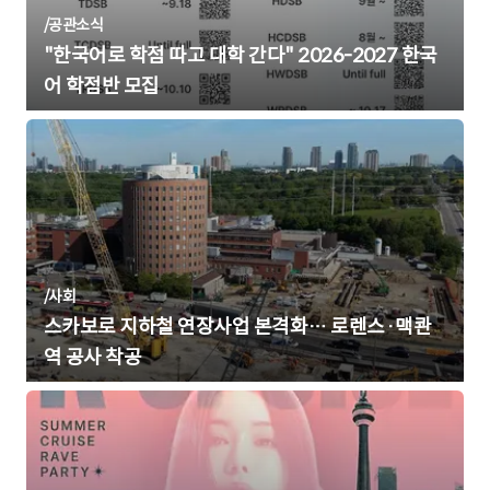
/
공관소식
"한국어로 학점 따고 대학 간다" 2026-2027 한국
어 학점반 모집
/
사회
스카보로 지하철 연장사업 본격화… 로렌스·맥콴
역 공사 착공