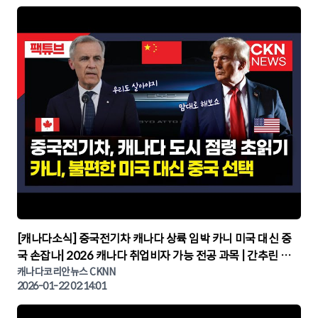
▶
[캐나다소식] 중국전기차 캐나다 상륙 임박 카니 미국 대신 중
국 손잡나| 2026 캐나다 취업비자 가능 전공 과목 | 간추린 캐
나다뉴스 | CKNNEWS, 캐나다코리안뉴스
캐나다코리안뉴스 CKNN
2026-01-22 02:14:01