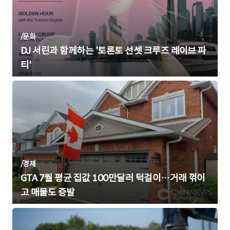
/
문화
DJ 서린과 함께하는 '토론토 선셋 크루즈 레이브 파
티'
/
경제
GTA 7월 평균 집값 100만달러 턱걸이…거래 꺾이
고 매물도 증발