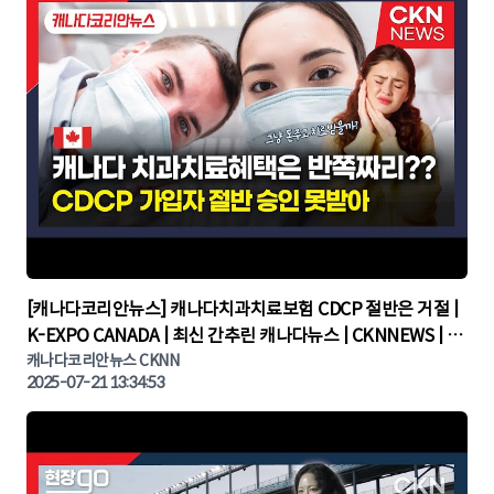
▶
[캐나다코리안뉴스] 캐나다치과치료보험 CDCP 절반은 거절 |
K-EXPO CANADA | 최신 간추린 캐나다뉴스 | CKNNEWS | 캐
나다뉴스 | 토론토뉴스
캐나다코리안뉴스 CKNN
2025-07-21 13:34:53