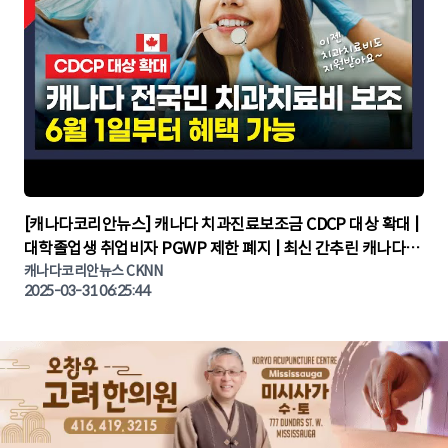
▶
[캐나다코리안뉴스] 캐나다 치과진료보조금 CDCP 대상 확대 |
대학졸업생 취업비자 PGWP 제한 폐지 | 최신 간추린 캐나다뉴
캐나다코리안뉴스 CKNN
스 | CKNNEWS | 캐나다뉴스 | 토론토뉴스
2025-03-31 06:25:44