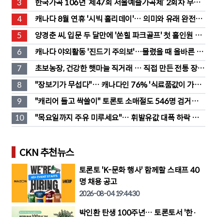
3
한국가곡 106년 ‘제47회 서울예술가곡제’ 2회차 무대 
성황
4
캐나다 8월 연휴 '시빅 홀리데이'… 의미와 유래 완전정
리
5
양경춘 씨, 입문 두 달만에 '쏜힐 파크골프' 첫 홀인원 주
인공
6
캐나다 야외활동 '진드기 주의보'…물렸을 때 올바른 대
처법은?
7
초보농장, 건강한 햇마늘 직거래 … 직접 만든 전통 장류
도 판매
8
"장보기가 무섭다"… 캐나다인 76% '식료품값이 가장 
부담'
9
"캐리어 들고 싹쓸이" 토론토 소매절도 546명 검거…
훔친 물건 재유통
10
"목요일까지 주유 미루세요"… 휘발유값 대폭 하락 예
고
CKN 추천뉴스
토론토 'K-문화 행사' 함께할 스태프 40
명 채용 공고
2026-08-04 19:44:30
박인환 탄생 100주년… 토론토서 '한·