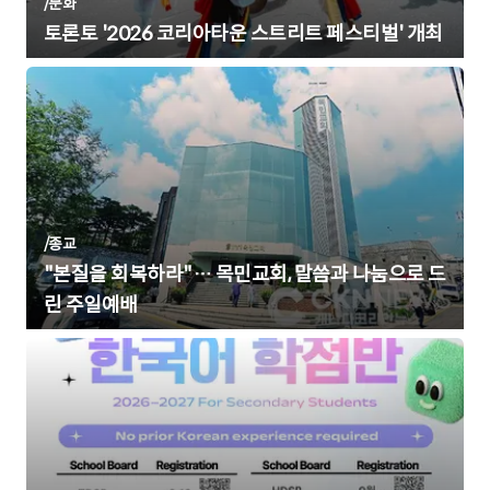
/
문화
토론토 '2026 코리아타운 스트리트 페스티벌' 개최
/
종교
"본질을 회복하라"… 목민교회, 말씀과 나눔으로 드
린 주일예배