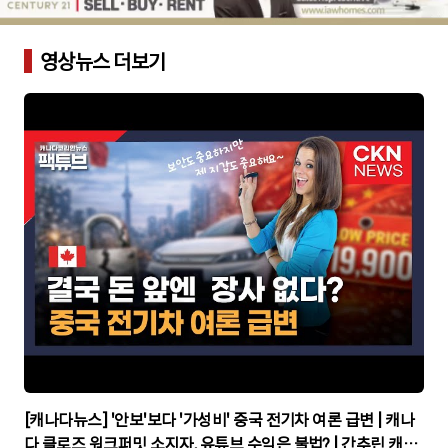
영상뉴스 더보기
▶
[캐나다뉴스] '안보'보다 '가성비' 중국 전기차 여론 급변 | 캐나
다 클로즈 워크퍼밋 소지자, 유튜브 수익은 불법? | 간추린 캐나