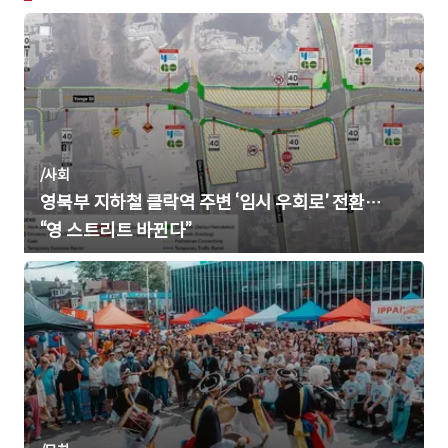
/
사회
영북부 지하철 클락역 주변 ‘임시 우회로’ 전환…
“영 스트리트 바뀐다”