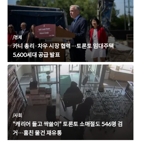
/
경제
카니 총리·차우 시장 협력…토론토 임대주택
5,600세대 공급 발표
/
사회
"캐리어 들고 싹쓸이" 토론토 소매절도 546명 검
거…훔친 물건 재유통