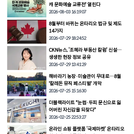
캐 문화예술 교류전' 열린다
2026-08-03 16:19:07
8월부터 바뀌는 온타리오 법규 및 제도
14가지
2026-07-29 18:24:52
CKN뉴스, ‘조혜라 부동산 칼럼’ 신설…
생생한 현장 정보 공유
2026-07-29 13:41:29
해바라기 농장·미술관이 무대로…8월
'칼레돈 뮤직 페스티벌' 개막
2026-07-25 15:16:30
더블랙라이트 "눈썹·두피 문신으로 잃
어버린 자신감을 되찾다"
2026-02-25 22:53:27
온라인 쇼핑 플랫폼 ‘국제마켓’ 온타리오