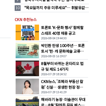
전환… “영 스트리트 바뀐다”
10
"목요일까지 주유 미루세요"… 휘발유값 
대폭 하락 예고
CKN 추천뉴스
토론토 'K-문화 행사' 함께할
스태프 40명 채용 공고
2026-08-04 19:44:30
박인환 탄생 100주년… 토론
토서 '한·캐 문화예술 교류전'
2026-08-03 16:19:07
열린다
8월부터 바뀌는 온타리오 법
규 및 제도 14가지
2026-07-29 18:24:52
CKN뉴스, ‘조혜라 부동산 칼
럼’ 신설… 생생한 현장 정보
2026-07-29 13:41:29
공유
해바라기 농장·미술관이 무대
로…8월 '칼레돈 뮤직 페스티