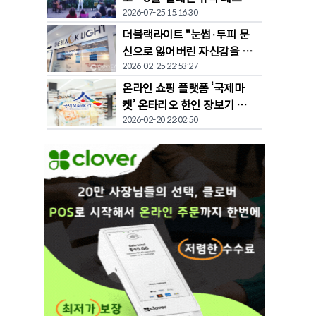
2026-07-25 15:16:30
벌' 개막
더블랙라이트 "눈썹·두피 문
신으로 잃어버린 자신감을 되
2026-02-25 22:53:27
찾다"
온라인 쇼핑 플랫폼 ‘국제마
켓’ 온타리오 한인 장보기 문
2026-02-20 22:02:50
화 바꾼다