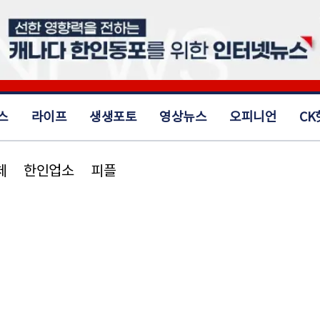
스
라이프
생생포토
영상뉴스
오피니언
CK
체
한인업소
피플