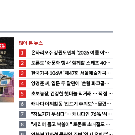
많이 본 뉴스
1
온타리오주 강원도민회 '2026 여름 야유
회' 성료
2
토론토 'K-문화 행사' 함께할 스태프 40명 
채용 공고
3
한국가곡 106년 ‘제47회 서울예술가곡제’ 
2회차 무대 성황
4
양경춘 씨, 입문 두 달만에 '쏜힐 파크골프' 
첫 홀인원 주인공
5
초보농장, 건강한 햇마늘 직거래 … 직접 만
든 전통 장류도 판매
6
캐나다 야외활동 '진드기 주의보'…물렸을 
때 올바른 대처법은?
7
"장보기가 무섭다"… 캐나다인 76% '식료
품값이 가장 부담'
8
"캐리어 들고 싹쓸이" 토론토 소매절도 
546명 검거…훔친 물건 재유통
9
영북부 지하철 클락역 주변 ‘임시 우회로’ 