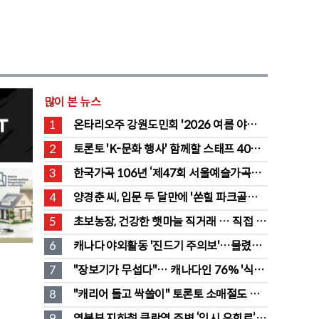
많이 본 뉴스
1
온타리오주 강원도민회 '2026 여름 야유
회' 성료
2
토론토 'K-문화 행사' 함께할 스태프 40명 
채용 공고
3
한국가곡 106년 ‘제47회 서울예술가곡제’ 
2회차 무대 성황
4
양경춘 씨, 입문 두 달만에 '쏜힐 파크골프' 
첫 홀인원 주인공
5
초보농장, 건강한 햇마늘 직거래 … 직접 만
든 전통 장류도 판매
6
캐나다 야외활동 '진드기 주의보'…물렸을 
때 올바른 대처법은?
7
"장보기가 무섭다"… 캐나다인 76% '식료
품값이 가장 부담'
8
"캐리어 들고 싹쓸이" 토론토 소매절도 
546명 검거…훔친 물건 재유통
9
영북부 지하철 클락역 주변 ‘임시 우회로’ 