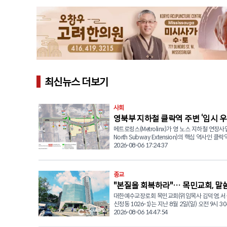
최신뉴스 더보기
사회
영북부 지하철 클락역 주변 ‘임시 우
메트로링스(Metrolinx)가 영 노스 지하철 연장사업
전환… “영 스트리트 바뀐다”
North Subway Extension)의 핵심 역사인 클락역
Station) 건설을 위해 영 스트리트(Yonge Stree
2026-08-06 17:24:37
을 장기간 우회 운영한다고 발표했다. 메트로링스는 굴착기
도착에 앞서 공간을 확보하기 위해 글렌 캐머런 로드
Cameron Rd.)에서 클락 애비뉴(Clark Ave.) 
종교
지 기존 영 스트리트 구간을 새로 마련된 동쪽 임
"본질을 회복하라"… 목민교회, 말
로 전환한다. 해당 구간은 과거 한인동포들이 자주 찾던 마
이마이치킨, 조선옥 식당, 페리카나치킨, 고노에 
대한예수교장로회 목민교회(위임목사 김덕영, 서
눔으로 드린 주일예배
있던 상가 건물과 주차장 지역이다. 영 노스 지하철 연장사
신정동 1026-1)는 지난 8월 2일(일) 오전 9시 30
업은 총 56억 캐나다달러가 투입되는 대형 교통 
당에서 주일 2부 예배를 드리며 신앙의 본질을 되
2026-08-06 14:47:54
업으로, 기존 TTC 1호선(영-유니버시티 라인) 
네수엘라 지진 피해 이웃을 위한 사랑의 나눔을 
약 8킬로미터 연장해 모두 5개(스틸, 클락, 로얄오