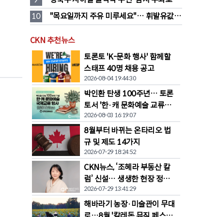
전환… “영 스트리트 바뀐다”
10
"목요일까지 주유 미루세요"… 휘발유값 
대폭 하락 예고
CKN 추천뉴스
토론토 'K-문화 행사' 함께할
스태프 40명 채용 공고
2026-08-04 19:44:30
박인환 탄생 100주년… 토론
토서 '한·캐 문화예술 교류전'
2026-08-03 16:19:07
열린다
8월부터 바뀌는 온타리오 법
규 및 제도 14가지
2026-07-29 18:24:52
CKN뉴스, ‘조혜라 부동산 칼
럼’ 신설… 생생한 현장 정보
2026-07-29 13:41:29
공유
해바라기 농장·미술관이 무대
로…8월 '칼레돈 뮤직 페스티