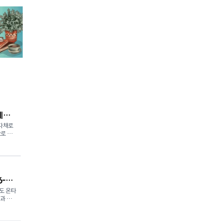
페스
 다채로
으로 변
lid
town
을 한자
6-
질 예정
도 온타
과 학
 경험할
로, 학
의 전통문