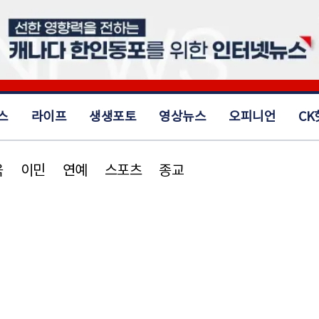
스
라이프
생생포토
영상뉴스
오피니언
CK
육
이민
연예
스포츠
종교