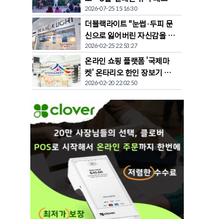
2026-07-25 15:16:30
벌' 개막
더블랙라이트 "눈썹·두피 문
신으로 잃어버린 자신감을 되
2026-02-25 22:53:27
찾다"
온라인 쇼핑 플랫폼 ‘국제마
켓’ 온타리오 한인 장보기 문
2026-02-20 22:02:50
화 바꾼다