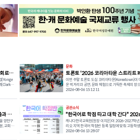
문화
회로’
토론토 '2026 코리아타운 스트리트 
(Yonge
이번 주말 토론토 도심 코리아타운(Koreatown)이
티벌' 개최
(Clark
운 먹거리와 공연, 문화 체험으로 가득한 축제의 장
t) 일부 구간
신한다. 오는 8월 8일(토) 오후 1시부터 8시까지 블루어 스
2026-08-06 15:12:11
트리트 웨스트(Bloor St. W.)와 유클리드 애비뉴(Euc
(Glen
Ave.) 일대에서 '한인타운 스트리트 페스티벌(Korea
직후 구간까
Street Festival)'이 개최된다. 이번 행사는 토론토에서 가장
공관소식
시 우회로
활기찬 지역 중 하나인 한인타운의 풍경과 소리, 맛
씀과 나
"한국어로 학점 따고 대학 간다" 202
리에서 경험할 수 있는 다채로운 프로그램으로 꾸며
스시 등이
이다. ■ 한국 전통 국악부터 현대 시티팝까지 다채로운 공
울 양천구
캐나다한국교육원(원장 이지은)이 2026-2027학년
2027 한국어 학점반 모집
연 방문객들은 다양한 한국 음식을 맛보는 것은 물론, 현장
분, 교회 본
리오 지역 한국어 학점반 등록 일정에 맞춰 고등학생
인프라 사
인터랙티브 활동과 라이브 공연을 통해 한국 문화를
새기고, 베
부모들의 적극적인 관심과 참여를 당부했다. 한국어는 온타
2026-08-06 13:28:07
을 북쪽으로
수 있다. 주요 공연 라인업으로는 캐나다한국전통음악협회
실천했다.
리오주의 정규 고교 학점(Secondary Credit) 과정으
챨드, 브릿
(KTMAC)가 참여해 소리와 무용, 사물놀이 등 한국