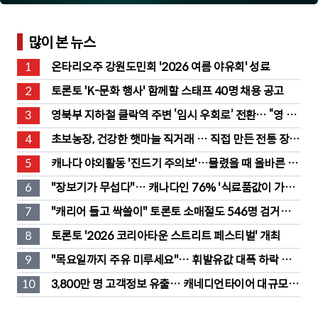
많이 본 뉴스
1
온타리오주 강원도민회 '2026 여름 야유회' 성료
2
토론토 'K-문화 행사' 함께할 스태프 40명 채용 공고
3
영북부 지하철 클락역 주변 ‘임시 우회로’ 전환… “영 스
트리트 바뀐다”
4
초보농장, 건강한 햇마늘 직거래 … 직접 만든 전통 장류
도 판매
5
캐나다 야외활동 '진드기 주의보'…물렸을 때 올바른 대
처법은?
6
"장보기가 무섭다"… 캐나다인 76% '식료품값이 가장 
부담'
7
"캐리어 들고 싹쓸이" 토론토 소매절도 546명 검거…
훔친 물건 재유통
8
토론토 '2026 코리아타운 스트리트 페스티벌' 개최
9
"목요일까지 주유 미루세요"… 휘발유값 대폭 하락 예
고
10
3,800만 명 고객정보 유출… 캐네디언타이어 대규모 집
단소송 직면