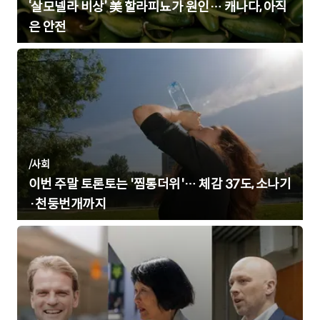
‘살모넬라 비상’ 美 할라피뇨가 원인… 캐나다, 아직
은 안전
/
사회
이번 주말 토론토는 '찜통더위'… 체감 37도, 소나기
·천둥번개까지