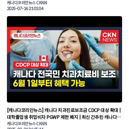
KOREA NIGHT | 캐나다뉴스 | 토론토뉴스
캐나다코리안뉴스 CKNN
2025-07-16 21:01:04
▶
[캐나다코리안뉴스] 캐나다 치과진료보조금 CDCP 대상 확대 |
대학졸업생 취업비자 PGWP 제한 폐지 | 최신 간추린 캐나다뉴
캐나다코리안뉴스 CKNN
스 | CKNNEWS | 캐나다뉴스 | 토론토뉴스