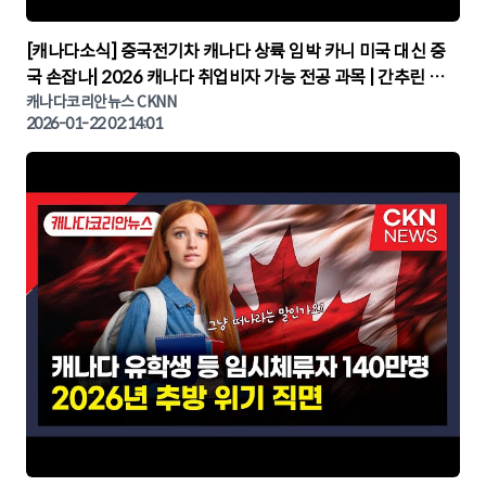
▶
[캐나다소식] 중국전기차 캐나다 상륙 임박 카니 미국 대신 중
국 손잡나| 2026 캐나다 취업비자 가능 전공 과목 | 간추린 캐
나다뉴스 | CKNNEWS, 캐나다코리안뉴스
캐나다코리안뉴스 CKNN
2026-01-22 02:14:01