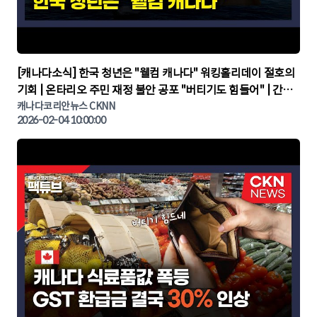
▶
[캐나다소식] 한국 청년은 "웰컴 캐나다" 워킹홀리데이 절호의
기회 | 온타리오 주민 재정 불안 공포 "버티기도 힘들어" | 간추
린 캐나다뉴스 | CKNNEWS, 캐나다코리안뉴스
캐나다코리안뉴스 CKNN
2026-02-04 10:00:00