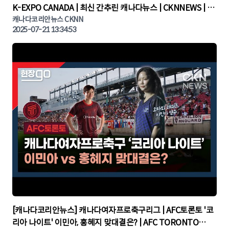
K-EXPO CANADA | 최신 간추린 캐나다뉴스 | CKNNEWS | 캐
나다뉴스 | 토론토뉴스
캐나다코리안뉴스 CKNN
2025-07-21 13:34:53
▶
[캐나다코리안뉴스] 캐나다여자프로축구리그 | AFC토론토 '코
리아 나이트' 이민아, 홍혜지 맞대결은? | AFC TORONTO