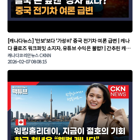
▶
[캐나다뉴스] '안보'보다 '가성비' 중국 전기차 여론 급변 | 캐나
다 클로즈 워크퍼밋 소지자, 유튜브 수익은 불법? | 간추린 캐나
다뉴스 | CKNNEWS, 캐나다코리안뉴스
캐나다코리안뉴스 CKNN
2026-02-07 08:08:15