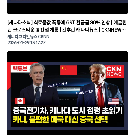
▶
[캐나다소식] 식료품값 폭등에 GST 환급금 30% 인상 | 에글린
턴 크로스타운 경전철 개통 | 간추린 캐나다뉴스 | CKNNEWS,
캐나다코리안뉴스
캐나다코리안뉴스 CKNN
2026-01-29 18:17:27