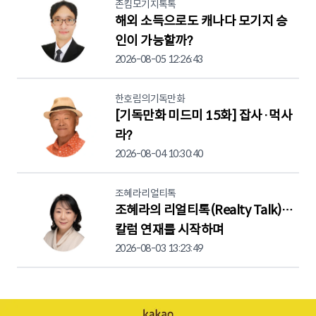
존킴모기지톡톡
해외 소득으로도 캐나다 모기지 승
인이 가능할까?
2026-08-05 12:26:43
한호림의기독만화
[기독만화 미드미 15화] 잡사·먹사
라?
2026-08-04 10:30:40
조혜라리얼티톡
조혜라의 리얼티톡(Realty Talk)…
칼럼 연재를 시작하며
2026-08-03 13:23:49