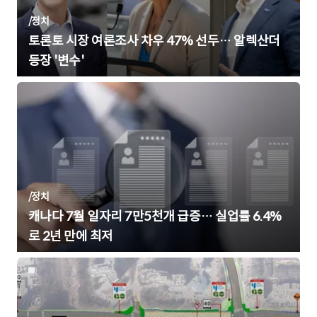
/
정치
토론토 시장 여론조사 차우 47% 선두… 알렉산더
등장 '변수'
/
정치
캐나다 7월 일자리 7만5천개 급증… 실업률 6.4%
로 2년 만에 최저