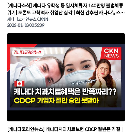
▶
[캐나다소식] 캐나다 유학생 등 임시체류자 140만명 불법체류
위기| 토론토 고학력자 취업난 심각 | 최신 간추린 캐나다뉴스 |
CKNNEWS, 캐나다코리안뉴스
캐나다코리안뉴스 CKNN
2026-01-18 00:56:39
▶
[캐나다코리안뉴스] 캐나다치과치료보험 CDCP 절반은 거절 |