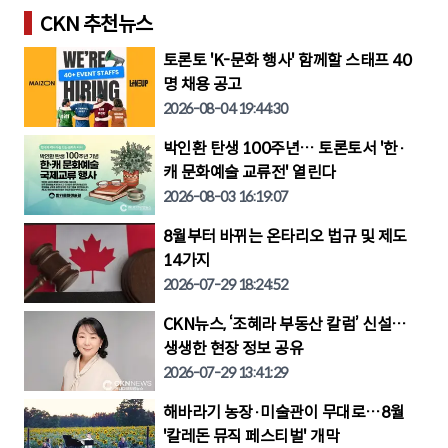
CKN 추천뉴스
토론토 'K-문화 행사' 함께할 스태프 40
명 채용 공고
2026-08-04 19:44:30
박인환 탄생 100주년… 토론토서 '한·
캐 문화예술 교류전' 열린다
2026-08-03 16:19:07
8월부터 바뀌는 온타리오 법규 및 제도
14가지
2026-07-29 18:24:52
CKN뉴스, ‘조혜라 부동산 칼럼’ 신설…
생생한 현장 정보 공유
2026-07-29 13:41:29
해바라기 농장·미술관이 무대로…8월
'칼레돈 뮤직 페스티벌' 개막