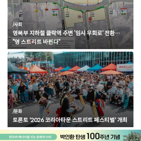
/
사회
영북부 지하철 클락역 주변 ‘임시 우회로’ 전환…
“영 스트리트 바뀐다”
/
문화
토론토 '2026 코리아타운 스트리트 페스티벌' 개최