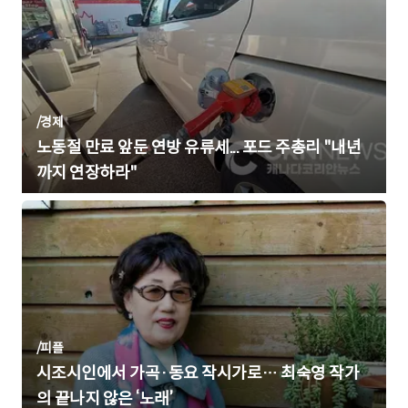
/
경제
노동절 만료 앞둔 연방 유류세... 포드 주총리 "내년
까지 연장하라"
/
피플
시조시인에서 가곡·동요 작시가로… 최숙영 작가
의 끝나지 않은 ‘노래’