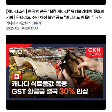
▶
[캐나다소식] 한국 청년은 "웰컴 캐나다" 워킹홀리데이 절호의
기회 | 온타리오 주민 재정 불안 공포 "버티기도 힘들어" | 간추
린 캐나다뉴스 | CKNNEWS, 캐나다코리안뉴스
캐나다코리안뉴스 CKNN
2026-02-04 10:00:00