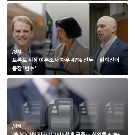
/
정치
토론토 시장 여론조사 차우 47% 선두… 알렉산더
등장 '변수'
/
정치