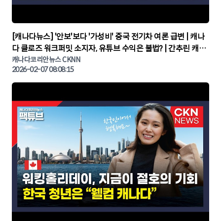
▶
[캐나다뉴스] '안보'보다 '가성비' 중국 전기차 여론 급변 | 캐나
다 클로즈 워크퍼밋 소지자, 유튜브 수익은 불법? | 간추린 캐나
다뉴스 | CKNNEWS, 캐나다코리안뉴스
캐나다코리안뉴스 CKNN
2026-02-07 08:08:15