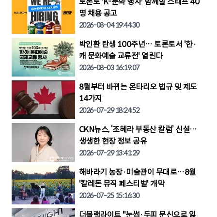
토론토 'K-문화 행사' 함께할 스태프 40
명 채용 공고
2026-08-04 19:44:30
박인환 탄생 100주년… 토론토서 '한·
캐 문화예술 교류전' 열린다
2026-08-03 16:19:07
8월부터 바뀌는 온타리오 법규 및 제도
14가지
2026-07-29 18:24:52
CKN뉴스, ‘조혜라 부동산 칼럼’ 신설…
생생한 현장 정보 공유
2026-07-29 13:41:29
해바라기 농장·미술관이 무대로…8월
'칼레돈 뮤직 페스티벌' 개막
2026-07-25 15:16:30
더블랙라이트 "눈썹·두피 문신으로 잃