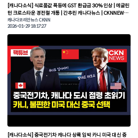
▶
[캐나다소식] 식료품값 폭등에 GST 환급금 30% 인상 | 에글린
턴 크로스타운 경전철 개통 | 간추린 캐나다뉴스 | CKNNEWS,
캐나다코리안뉴스
캐나다코리안뉴스 CKNN
2026-01-29 18:17:27
▶
[캐나다소식] 중국전기차 캐나다 상륙 임박 카니 미국 대신 중