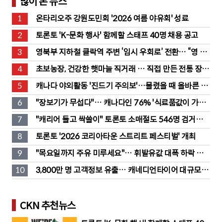
많이 본 뉴스
1
온타리오주 강원도민회 '2026 여름 야유회' 성료
2
토론토 'K-문화 행사' 함께할 스태프 40명 채용 공고
3
영북부 지하철 클락역 주변 ‘임시 우회로’ 전환… “영 스
트리트 바뀐다”
4
초보농장, 건강한 햇마늘 직거래 … 직접 만든 전통 장류
도 판매
5
캐나다 야외활동 '진드기 주의보'…물렸을 때 올바른 대
처법은?
6
"장보기가 무섭다"… 캐나다인 76% '식료품값이 가장 
부담'
7
"캐리어 들고 싹쓸이" 토론토 소매절도 546명 검거…
훔친 물건 재유통
8
토론토 '2026 코리아타운 스트리트 페스티벌' 개최
9
"목요일까지 주유 미루세요"… 휘발유값 대폭 하락 예
고
10
3,800만 명 고객정보 유출… 캐네디언타이어 대규모 집
단소송 직면
CKN 추천뉴스