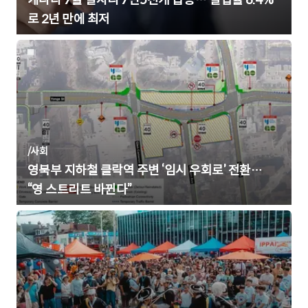
캐나다 7월 일자리 7만5천개 급증… 실업률 6.4%
로 2년 만에 최저
/
사회
영북부 지하철 클락역 주변 ‘임시 우회로’ 전환…
“영 스트리트 바뀐다”