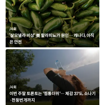
/
사회
‘살모넬라 비상’ 美 할라피뇨가 원인… 캐나다, 아직
은 안전
/
사회
이번 주말 토론토는 '찜통더위'… 체감 37도, 소나기
·천둥번개까지