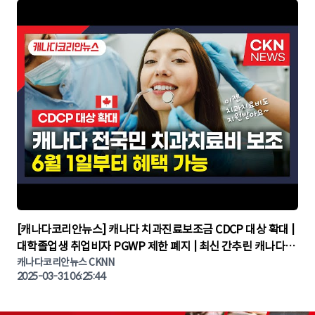
▶
[캐나다코리안뉴스] 캐나다 치과진료보조금 CDCP 대상 확대 |
대학졸업생 취업비자 PGWP 제한 폐지 | 최신 간추린 캐나다뉴
캐나다코리안뉴스 CKNN
스 | CKNNEWS | 캐나다뉴스 | 토론토뉴스
2025-03-31 06:25:44