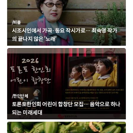
/
피플
시조시인에서 가곡·동요 작시가로… 최숙영 작가
의 끝나지 않은 ‘노래’
/
한인단체
토론토한인회 어린이 합창단 모집… 음악으로 하나
되는 미래세대