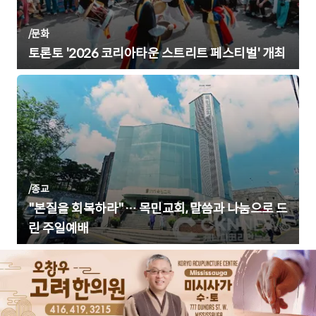
/
문화
토론토 '2026 코리아타운 스트리트 페스티벌' 개최
/
종교
"본질을 회복하라"… 목민교회, 말씀과 나눔으로 드
린 주일예배