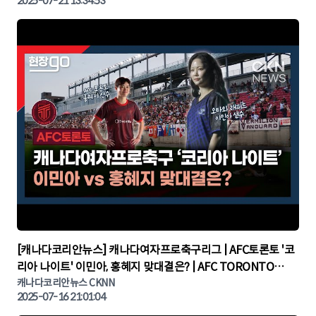
2025-07-21 13:34:53
▶
[캐나다코리안뉴스] 캐나다여자프로축구리그 | AFC토론토 '코
리아 나이트' 이민아, 홍혜지 맞대결은? | AFC TORONTO
KOREA NIGHT | 캐나다뉴스 | 토론토뉴스
캐나다코리안뉴스 CKNN
2025-07-16 21:01:04