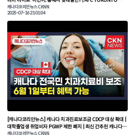
리아 나이트' 이민아, 홍혜지 맞대결은? | AFC TORONTO
KOREA NIGHT | 캐나다뉴스 | 토론토뉴스
캐나다코리안뉴스 CKNN
2025-07-16 21:01:04
▶
[캐나다코리안뉴스] 캐나다 치과진료보조금 CDCP 대상 확대 |
대학졸업생 취업비자 PGWP 제한 폐지 | 최신 간추린 캐나다뉴
캐나다코리안뉴스 CKNN
스 | CKNNEWS | 캐나다뉴스 | 토론토뉴스