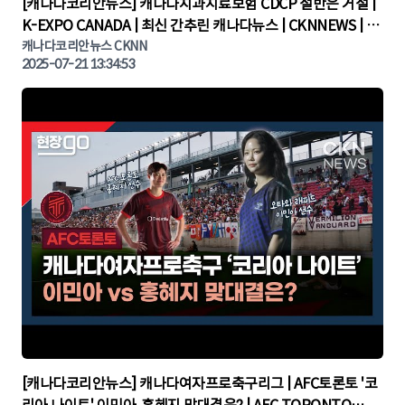
▶
[캐나다코리안뉴스] 캐나다치과치료보험 CDCP 절반은 거절 |
K-EXPO CANADA | 최신 간추린 캐나다뉴스 | CKNNEWS | 캐
나다뉴스 | 토론토뉴스
캐나다코리안뉴스 CKNN
2025-07-21 13:34:53
▶
[캐나다코리안뉴스] 캐나다여자프로축구리그 | AFC토론토 '코