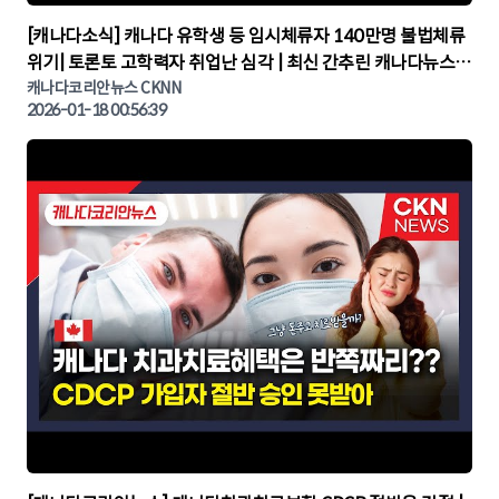
▶
[캐나다소식] 캐나다 유학생 등 임시체류자 140만명 불법체류
위기| 토론토 고학력자 취업난 심각 | 최신 간추린 캐나다뉴스 |
CKNNEWS, 캐나다코리안뉴스
캐나다코리안뉴스 CKNN
2026-01-18 00:56:39