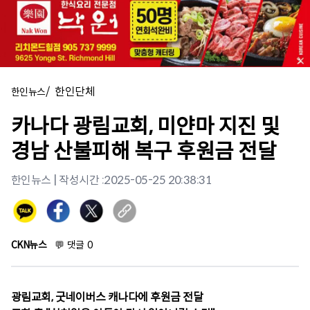
/
한인단체
한인뉴스
카나다 광림교회, 미얀마 지진 및
경남 산불피해 복구 후원금 전달
한인뉴스
| 작성시간 :
2025-05-25 20:38:31
CKN뉴스
💬
댓글
0
광림교회, 굿네이버스 캐나다에 후원금 전달