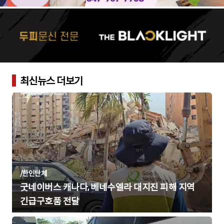
최신뉴스 더보기
/
한인단체
굿네이버스 캐나다, 베네수엘라 대지진 피해 지역
긴급구호품 전달