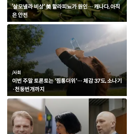
‘살모넬라 비상’ 美 할라피뇨가 원인… 캐나다, 아직
은 안전
/
사회
이번 주말 토론토는 '찜통더위'… 체감 37도, 소나기
·천둥번개까지