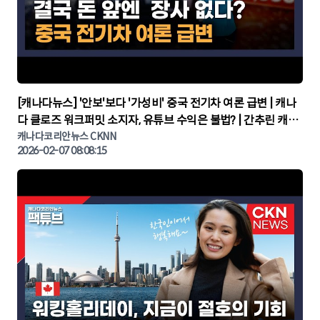
▶
[캐나다뉴스] '안보'보다 '가성비' 중국 전기차 여론 급변 | 캐나
다 클로즈 워크퍼밋 소지자, 유튜브 수익은 불법? | 간추린 캐나
다뉴스 | CKNNEWS, 캐나다코리안뉴스
캐나다코리안뉴스 CKNN
2026-02-07 08:08:15