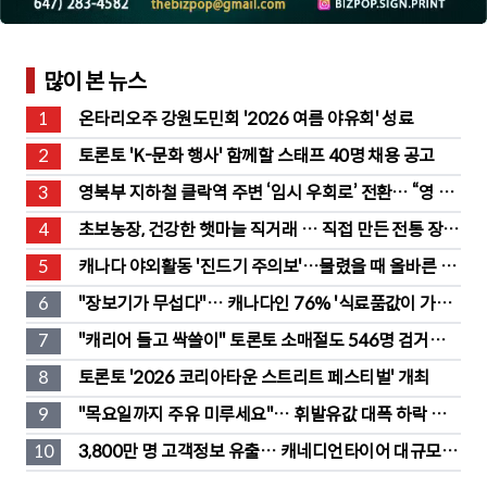
많이 본 뉴스
1
온타리오주 강원도민회 '2026 여름 야유회' 성료
2
토론토 'K-문화 행사' 함께할 스태프 40명 채용 공고
3
영북부 지하철 클락역 주변 ‘임시 우회로’ 전환… “영 스
트리트 바뀐다”
4
초보농장, 건강한 햇마늘 직거래 … 직접 만든 전통 장류
도 판매
5
캐나다 야외활동 '진드기 주의보'…물렸을 때 올바른 대
처법은?
6
"장보기가 무섭다"… 캐나다인 76% '식료품값이 가장 
부담'
7
"캐리어 들고 싹쓸이" 토론토 소매절도 546명 검거…
훔친 물건 재유통
8
토론토 '2026 코리아타운 스트리트 페스티벌' 개최
9
"목요일까지 주유 미루세요"… 휘발유값 대폭 하락 예
고
10
3,800만 명 고객정보 유출… 캐네디언타이어 대규모 집
단소송 직면