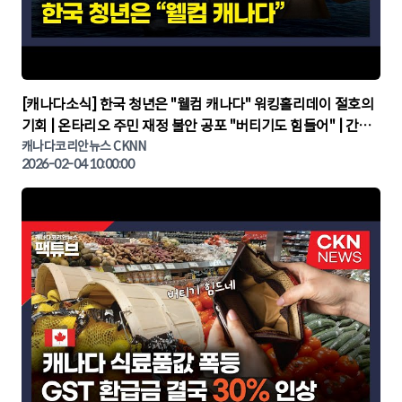
▶
[캐나다소식] 한국 청년은 "웰컴 캐나다" 워킹홀리데이 절호의
기회 | 온타리오 주민 재정 불안 공포 "버티기도 힘들어" | 간추
린 캐나다뉴스 | CKNNEWS, 캐나다코리안뉴스
캐나다코리안뉴스 CKNN
2026-02-04 10:00:00