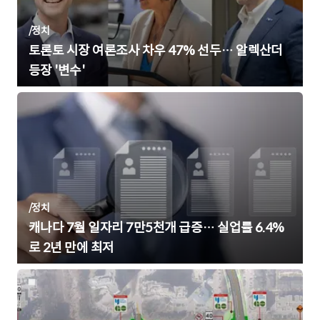
/
정치
토론토 시장 여론조사 차우 47% 선두… 알렉산더
등장 '변수'
/
정치
캐나다 7월 일자리 7만5천개 급증… 실업률 6.4%
로 2년 만에 최저