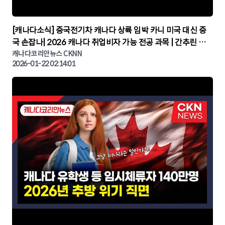
▶
[캐나다소식] 중국전기차 캐나다 상륙 임박 카니 미국 대신 중
국 손잡나| 2026 캐나다 취업비자 가능 전공 과목 | 간추린 캐
나다뉴스 | CKNNEWS, 캐나다코리안뉴스
캐나다코리안뉴스 CKNN
2026-01-22 02:14:01