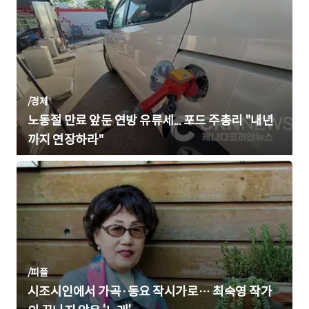
/
경제
노동절 만료 앞둔 연방 유류세... 포드 주총리 "내년
까지 연장하라"
/
피플
시조시인에서 가곡·동요 작시가로… 최숙영 작가