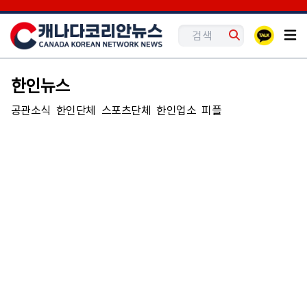
한인뉴스
공관소식
한인단체
스포츠단체
한인업소
피플