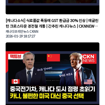
▶
[캐나다소식] 식료품값 폭등에 GST 환급금 30% 인상 | 에글린
턴 크로스타운 경전철 개통 | 간추린 캐나다뉴스 | CKNNEWS,
캐나다코리안뉴스
캐나다코리안뉴스 CKNN
2026-01-29 18:17:27