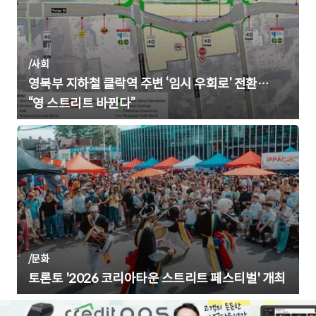
/
사회
영북부 지하철 클락역 주변 ‘임시 우회로’ 전환…
“영 스트리트 바뀐다”
/
문화
토론토 '2026 코리아타운 스트리트 페스티벌' 개최