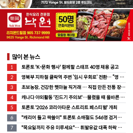
많이 본 뉴스
1
토론토 'K-문화 행사' 함께할 스태프 40명 채용 공고
2
영북부 지하철 클락역 주변 ‘임시 우회로’ 전환… “영 스
트리트 바뀐다”
3
초보농장, 건강한 햇마늘 직거래 … 직접 만든 전통 장류
도 판매
4
캐나다 야외활동 '진드기 주의보'…물렸을 때 올바른 대
처법은?
5
토론토 '2026 코리아타운 스트리트 페스티벌' 개최
6
"캐리어 들고 싹쓸이" 토론토 소매절도 546명 검거…
훔친 물건 재유통
7
"목요일까지 주유 미루세요"… 휘발유값 대폭 하락 예