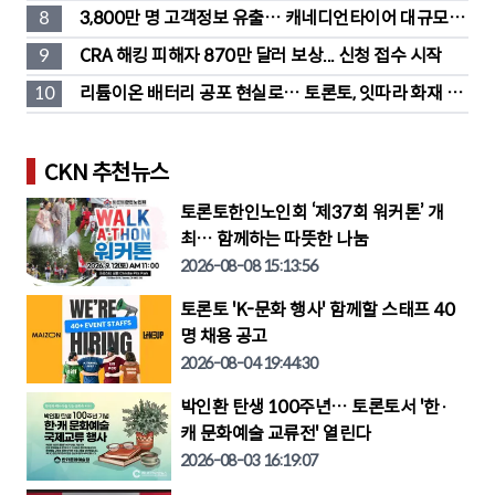
고
8
3,800만 명 고객정보 유출… 캐네디언타이어 대규모 집
단소송 직면
9
CRA 해킹 피해자 870만 달러 보상... 신청 접수 시작
10
리튬이온 배터리 공포 현실로… 토론토, 잇따라 화재 발
생
CKN 추천뉴스
토론토한인노인회 ‘제37회 워커톤’ 개
최… 함께하는 따뜻한 나눔
2026-08-08 15:13:56
토론토 'K-문화 행사' 함께할 스태프 40
명 채용 공고
2026-08-04 19:44:30
박인환 탄생 100주년… 토론토서 '한·
캐 문화예술 교류전' 열린다
2026-08-03 16:19:07