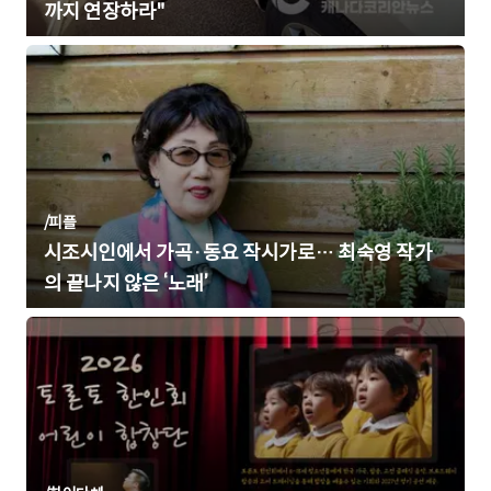
까지 연장하라"
/
피플
시조시인에서 가곡·동요 작시가로… 최숙영 작가
의 끝나지 않은 ‘노래’