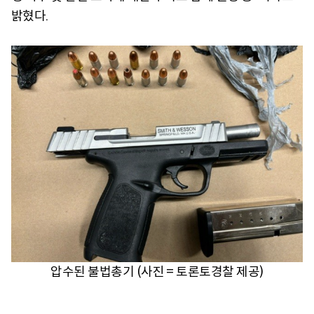
밝혔다.
압수된 불법총기 (사진 = 토론토경찰 제공)