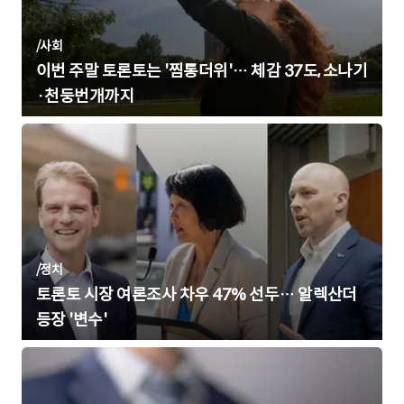
/
사회
이번 주말 토론토는 '찜통더위'… 체감 37도, 소나기
·천둥번개까지
/
정치
토론토 시장 여론조사 차우 47% 선두… 알렉산더
등장 '변수'