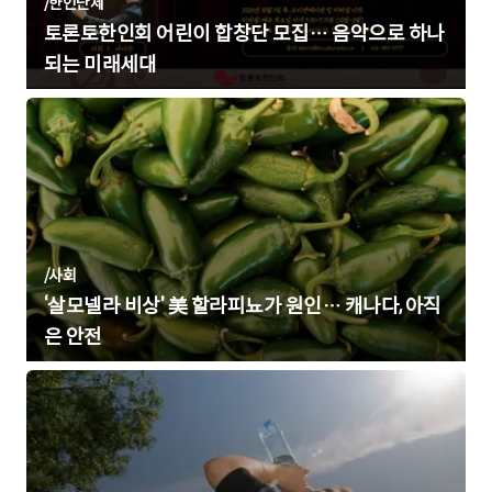
/
한인단체
토론토한인회 어린이 합창단 모집… 음악으로 하나
되는 미래세대
/
사회
‘살모넬라 비상’ 美 할라피뇨가 원인… 캐나다, 아직
은 안전