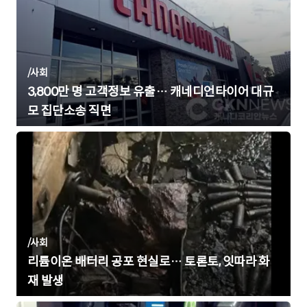
/
사회
3,800만 명 고객정보 유출… 캐네디언타이어 대규
모 집단소송 직면
/
사회
리튬이온 배터리 공포 현실로… 토론토, 잇따라 화
재 발생