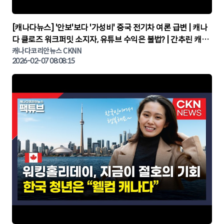
▶
[캐나다뉴스] '안보'보다 '가성비' 중국 전기차 여론 급변 | 캐나
다 클로즈 워크퍼밋 소지자, 유튜브 수익은 불법? | 간추린 캐나
다뉴스 | CKNNEWS, 캐나다코리안뉴스
캐나다코리안뉴스 CKNN
2026-02-07 08:08:15