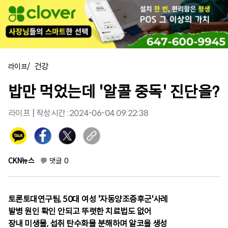
/
건강
라이프
밥만 먹었는데 '알콜 중독' 진단을?
라이프
| 작성시간 :
2024-06-04 09:22:38
CKN뉴스
💬
댓글
0
토론토대연구팀, 50대 여성 '자동양조증후군'사례
발병 원인 확인 안되고 뚜렷한 치료법도 없어
장내 미생물, 섭취 탄수화물 분해하며 알코올 생성