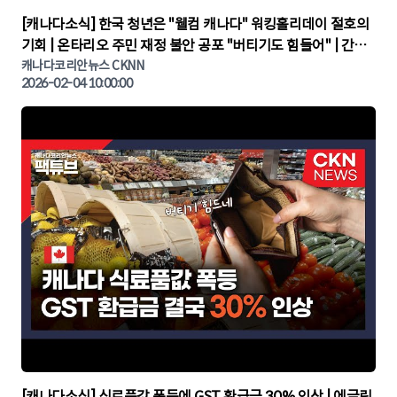
▶
[캐나다소식] 한국 청년은 "웰컴 캐나다" 워킹홀리데이 절호의
기회 | 온타리오 주민 재정 불안 공포 "버티기도 힘들어" | 간추
린 캐나다뉴스 | CKNNEWS, 캐나다코리안뉴스
캐나다코리안뉴스 CKNN
2026-02-04 10:00:00
▶
[캐나다소식] 식료품값 폭등에 GST 환급금 30% 인상 | 에글린