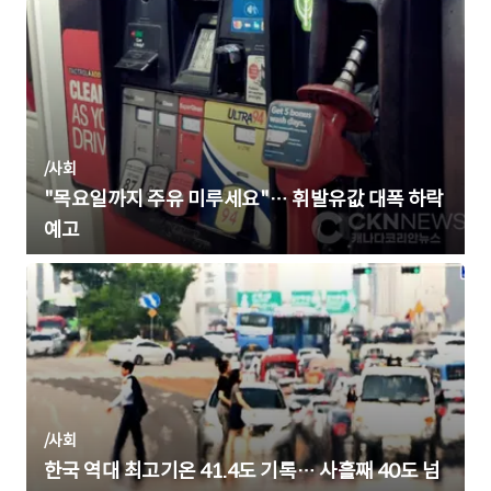
/
사회
"목요일까지 주유 미루세요"… 휘발유값 대폭 하락
예고
/
사회
한국 역대 최고기온 41.4도 기록… 사흘째 40도 넘