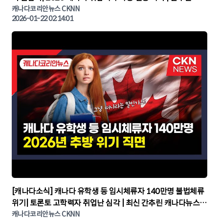
나다뉴스 | CKNNEWS, 캐나다코리안뉴스
캐나다코리안뉴스 CKNN
2026-01-22 02:14:01
▶
[캐나다소식] 캐나다 유학생 등 임시체류자 140만명 불법체류
위기| 토론토 고학력자 취업난 심각 | 최신 간추린 캐나다뉴스 |
CKNNEWS, 캐나다코리안뉴스
캐나다코리안뉴스 CKNN