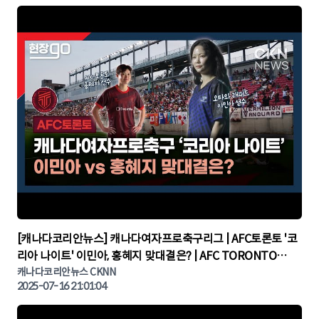
▶
[캐나다코리안뉴스] 캐나다여자프로축구리그 | AFC토론토 '코
리아 나이트' 이민아, 홍혜지 맞대결은? | AFC TORONTO
KOREA NIGHT | 캐나다뉴스 | 토론토뉴스
캐나다코리안뉴스 CKNN
2025-07-16 21:01:04