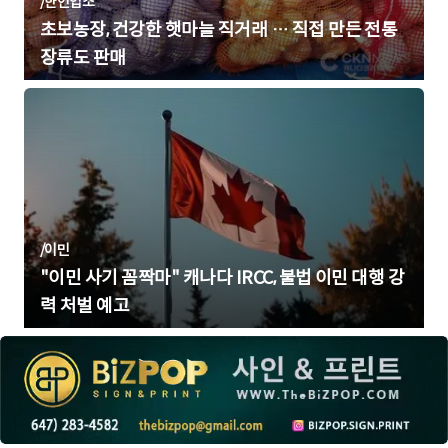
/
한인업소
초보농장, 건강한 햇마늘 직거래 … 직접 만든 전통
장류도 판매
/
이민
"이민 사기 꼼짝마" 캐나다 IRCC, 불법 이민 대행 강
력 처벌 예고