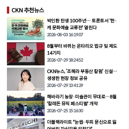
CKN 추천뉴스
박인환 탄생 100주년… 토론토서 '한·
캐 문화예술 교류전' 열린다
2026-08-03 16:19:07
8월부터 바뀌는 온타리오 법규 및 제도
14가지
2026-07-29 18:24:52
CKN뉴스, ‘조혜라 부동산 칼럼’ 신설…
생생한 현장 정보 공유
2026-07-29 13:41:29
해바라기 농장·미술관이 무대로…8월
'칼레돈 뮤직 페스티벌' 개막
2026-07-25 15:16:30
더블랙라이트 "눈썹·두피 문신으로 잃