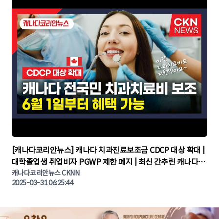
▶
[캐나다코리안뉴스] 캐나다 치과진료보조금 CDCP 대상 확대 |
대학졸업생 취업비자 PGWP 제한 폐지 | 최신 간추린 캐나다뉴
캐나다코리안뉴스 CKNN
스 | CKNNEWS | 캐나다뉴스 | 토론토뉴스
2025-03-31 06:25:44