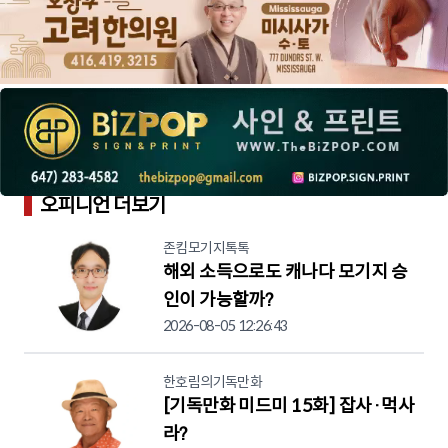
오피니언 더보기
존킴모기지톡톡
해외 소득으로도 캐나다 모기지 승
인이 가능할까?
2026-08-05 12:26:43
한호림의기독만화
[기독만화 미드미 15화] 잡사·먹사
라?