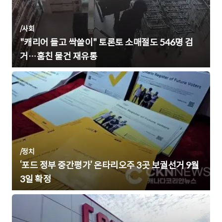
/
사회
"캐리어 들고 싹쓸이" 토론토 소매절도 546명 검
거…훔친 물건 재유통
/
정치
‘포드 정부 중간평가’ 온타리오주 3곳 보궐선거 9월
3일 확정