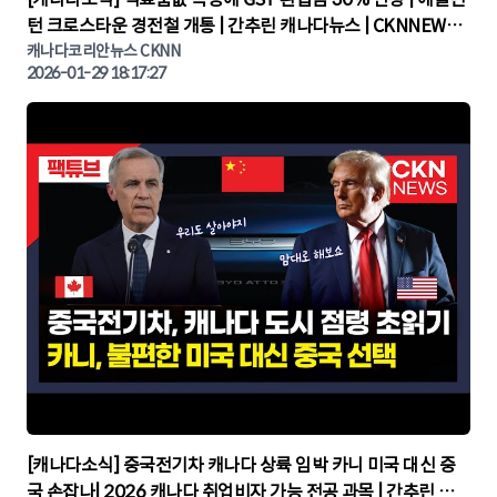
턴 크로스타운 경전철 개통 | 간추린 캐나다뉴스 | CKNNEWS,
캐나다코리안뉴스
캐나다코리안뉴스 CKNN
2026-01-29 18:17:27
▶
[캐나다소식] 중국전기차 캐나다 상륙 임박 카니 미국 대신 중
국 손잡나| 2026 캐나다 취업비자 가능 전공 과목 | 간추린 캐