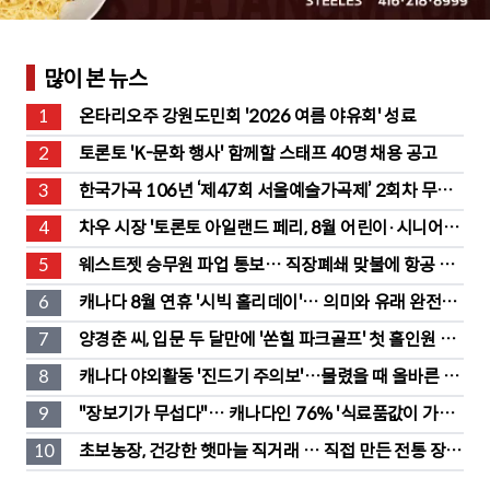
많이 본 뉴스
1
온타리오주 강원도민회 '2026 여름 야유회' 성료
2
토론토 'K-문화 행사' 함께할 스태프 40명 채용 공고
3
한국가곡 106년 ‘제47회 서울예술가곡제’ 2회차 무대 
성황
4
차우 시장 '토론토 아일랜드 페리, 8월 어린이·시니어 무
료' 발표
5
웨스트젯 승무원 파업 통보… 직장폐쇄 맞불에 항공 대
란
6
캐나다 8월 연휴 '시빅 홀리데이'… 의미와 유래 완전정
리
7
양경춘 씨, 입문 두 달만에 '쏜힐 파크골프' 첫 홀인원 주
인공
8
캐나다 야외활동 '진드기 주의보'…물렸을 때 올바른 대
처법은?
9
"장보기가 무섭다"… 캐나다인 76% '식료품값이 가장 
부담'
10
초보농장, 건강한 햇마늘 직거래 … 직접 만든 전통 장류
도 판매