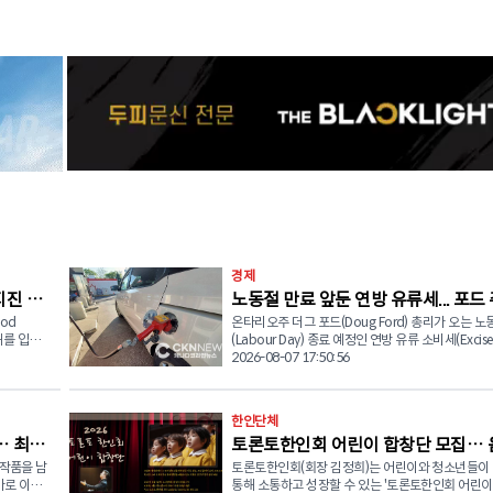
경제
지진 피
노동절 만료 앞둔 연방 유류세... 포드
od
온타리오주 더그 포드(Doug Ford) 총리가 오는 노
리 "내년까지 연장하라"
피해를 입은
(Labour Day) 종료 예정인 연방 유류 소비세(Excise 
대상으로 긴
면제 조치를 연장해 달라고 마크 카니 캐나다 총리에
2026-08-07 17:50:56
식 요청했다. 8일(금) 오전, 포드 총리는 자신의 사회관계망
물품 지원
서비스(SNS)에 공개한 서한에서 "연방정부가 시행 
사 양성
발유와 경유에 대한 소비세 면제 조치를 최소 2027년
한인단체
일까지 연장하거나 아예 영구화해야 한다"고 촉구했다.
… 최숙
토론토한인회 어린이 합창단 모집… 
는 클러스터
드 총리는 "오는 9월 7일 노동절에 종료 예정인 이
안을 논의
생활비 상승과 미국의 관세 정책으로 인한 경제적 
 작품을 남
토론토한인회(회장 김정희)는 어린이와 청소년들이
으로 하나 되는 미래세대
속에서 어려움을 겪는 국민들에게 꼭 필요한 지원"
가로 이어
통해 소통하고 성장할 수 있는 '토론토한인회 어린