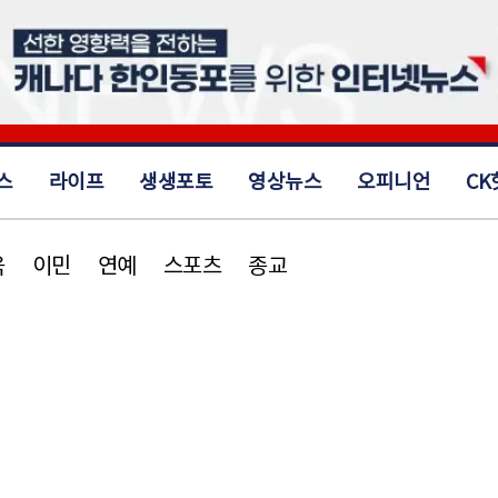
스
라이프
생생포토
영상뉴스
오피니언
CK
육
이민
연예
스포츠
종교