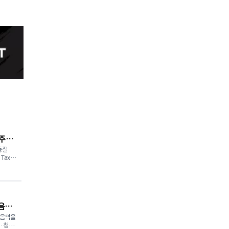
 주총
동절
Tax)
게 공
중인 휘
 1월 1
 포
음악
번 조치는
불확실성
 음악을
이라고
이·청소