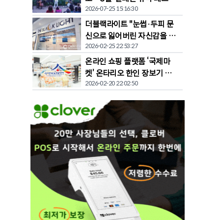
2026-07-25 15:16:30
벌' 개막
더블랙라이트 "눈썹·두피 문
신으로 잃어버린 자신감을 되
2026-02-25 22:53:27
찾다"
온라인 쇼핑 플랫폼 ‘국제마
켓’ 온타리오 한인 장보기 문
2026-02-20 22:02:50
화 바꾼다