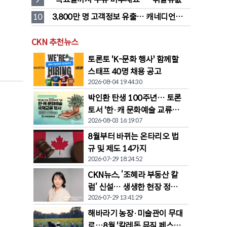
대폭 하락 예고
10
3,800만 명 고객정보 유출… 캐네디언타이
어 대규모 집단소송 직면
CKN 추천뉴스
토론토 'K-문화 행사' 함께할
스태프 40명 채용 공고
2026-08-04 19:44:30
박인환 탄생 100주년… 토론
토서 '한·캐 문화예술 교류전'
2026-08-03 16:19:07
열린다
8월부터 바뀌는 온타리오 법
규 및 제도 14가지
2026-07-29 18:24:52
CKN뉴스, ‘조혜라 부동산 칼
럼’ 신설… 생생한 현장 정보
2026-07-29 13:41:29
공유
해바라기 농장·미술관이 무대
로…8월 '칼레돈 뮤직 페스티