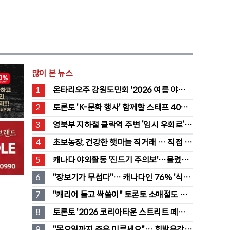
많이 본 뉴스
1
온타리오주 강원도민회 '2026 여름 야유
회' 성료
2
토론토 'K-문화 행사' 함께할 스태프 40명 
채용 공고
3
영북부 지하철 클락역 주변 ‘임시 우회로’ 
전환… “영 스트리트 바뀐다”
4
초보농장, 건강한 햇마늘 직거래 … 직접 만
든 전통 장류도 판매
5
캐나다 야외활동 '진드기 주의보'…물렸을 
때 올바른 대처법은?
6
"장보기가 무섭다"… 캐나다인 76% '식료
품값이 가장 부담'
7
"캐리어 들고 싹쓸이" 토론토 소매절도 
546명 검거…훔친 물건 재유통
8
토론토 '2026 코리아타운 스트리트 페스티
벌' 개최
9
"목요일까지 주유 미루세요"… 휘발유값 