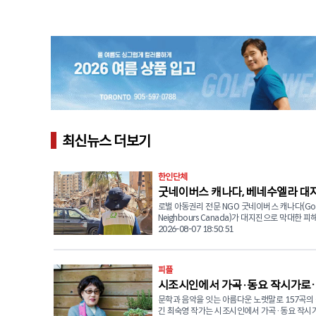
최신뉴스 더보기
한인단체
굿네이버스 캐나다, 베네수엘라 대
로벌 아동권리 전문 NGO 굿네이버스 캐나다(Go
해 지역 긴급구호품 전달
Neighbours Canada)가 대지진으로 막대한 
베네수엘라 현장에서 이재민 1만 1,931가구를 
2026-08-07 18:50:51
급구호 물품 지원을 완료했다고 밝혔다. 현재 약 24,477명
이 107곳의 임시 대피소에 머물고 있으며 긴급 
외에도 심리사회적 안정 지원 프로그램을 위한 강
피플
교육을 자원봉사자들과 함께 진행중에 있다. 굿네이버스는
시조시인에서 가곡·동요 작시가로
유엔 인도주의업무조정국(UNOCHA)이 주관하
회의에 참석해 국제기구 및 현지 기관과 협력 방
문학과 음악을 잇는 아름다운 노랫말로 157곡의
영 작가의 끝나지 않은 ‘노래’
중이다. 또한 나이과타(Naiguatá) 및 성 프란시스코 데 아
긴 최숙영 작가는 시조시인에서 가곡·동요 작시