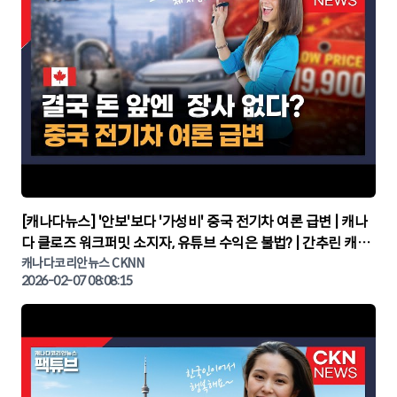
▶
[캐나다뉴스] '안보'보다 '가성비' 중국 전기차 여론 급변 | 캐나
다 클로즈 워크퍼밋 소지자, 유튜브 수익은 불법? | 간추린 캐나
다뉴스 | CKNNEWS, 캐나다코리안뉴스
캐나다코리안뉴스 CKNN
2026-02-07 08:08:15