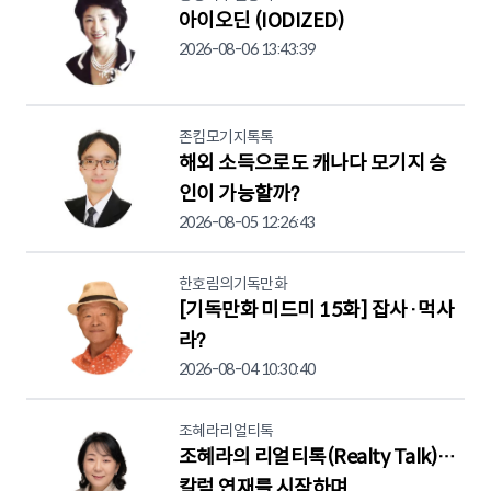
아이오딘 (IODIZED)
2026-08-06 13:43:39
존킴모기지톡톡
해외 소득으로도 캐나다 모기지 승
인이 가능할까?
2026-08-05 12:26:43
한호림의기독만화
[기독만화 미드미 15화] 잡사·먹사
라?
2026-08-04 10:30:40
조혜라리얼티톡
조혜라의 리얼티톡(Realty Talk)…
칼럼 연재를 시작하며