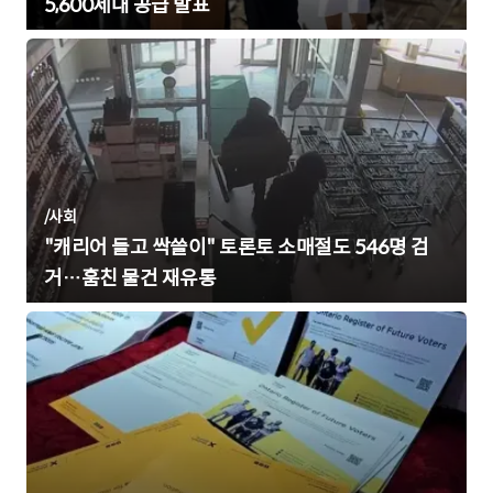
5,600세대 공급 발표
/
사회
"캐리어 들고 싹쓸이" 토론토 소매절도 546명 검
거…훔친 물건 재유통