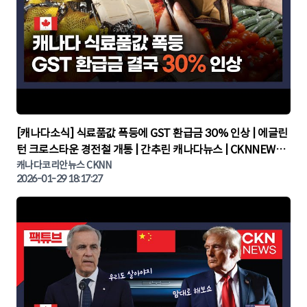
▶
[캐나다소식] 식료품값 폭등에 GST 환급금 30% 인상 | 에글린
턴 크로스타운 경전철 개통 | 간추린 캐나다뉴스 | CKNNEWS,
캐나다코리안뉴스
캐나다코리안뉴스 CKNN
2026-01-29 18:17:27