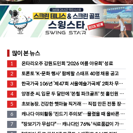
많이 본 뉴스
1
온타리오주 강원도민회 '2026 여름 야유회' 성료
2
토론토 'K-문화 행사' 함께할 스태프 40명 채용 공고
3
한국가곡 106년 ‘제47회 서울예술가곡제’ 2회차 무대 
성황
4
양경춘 씨, 입문 두 달만에 '쏜힐 파크골프' 첫 홀인원 주
인공
5
초보농장, 건강한 햇마늘 직거래 … 직접 만든 전통 장류
도 판매
6
캐나다 야외활동 '진드기 주의보'…물렸을 때 올바른 대
처법은?
7
"장보기가 무섭다"… 캐나다인 76% '식료품값이 가장 
부담'