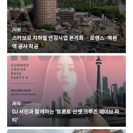
/
사회
스카보로 지하철 연장사업 본격화… 로렌스·맥콴
역 공사 착공
/
문화
DJ 서린과 함께하는 '토론토 선셋 크루즈 레이브 파
티'