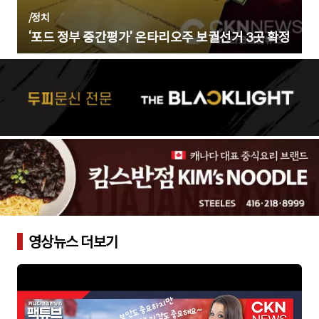
/
정치
‘포드 정부 중간평가’ 온타리오주 보궐선거 3곳 확정
영상뉴스 더보기