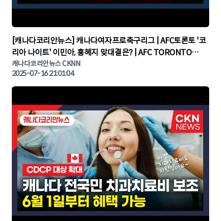
▶
[캐나다코리안뉴스] 캐나다여자프로축구리그 | AFC토론토 '코
리아 나이트' 이민아, 홍혜지 맞대결은? | AFC TORONTO
KOREA NIGHT | 캐나다뉴스 | 토론토뉴스
캐나다코리안뉴스 CKNN
2025-07-16 21:01:04