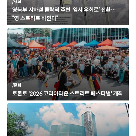
/
사회
영북부 지하철 클락역 주변 ‘임시 우회로’ 전환…
“영 스트리트 바뀐다”
/
문화
토론토 '2026 코리아타운 스트리트 페스티벌' 개최