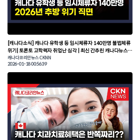
▶
[캐나다소식] 캐나다 유학생 등 임시체류자 140만명 불법체류
위기| 토론토 고학력자 취업난 심각 | 최신 간추린 캐나다뉴스 |
CKNNEWS, 캐나다코리안뉴스
캐나다코리안뉴스 CKNN
2026-01-18 00:56:39