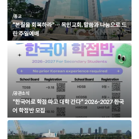
/
종교
"본질을 회복하라"… 목민교회, 말씀과 나눔으로 드
린 주일예배
/
공관소식
"한국어로 학점 따고 대학 간다" 2026-2027 한국
어 학점반 모집