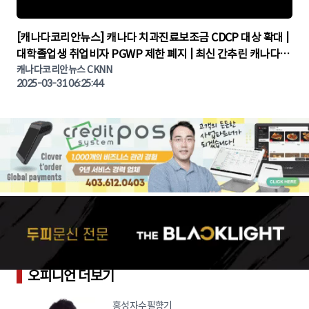
▶
[캐나다코리안뉴스] 캐나다 치과진료보조금 CDCP 대상 확대 |
대학졸업생 취업비자 PGWP 제한 폐지 | 최신 간추린 캐나다뉴
캐나다코리안뉴스 CKNN
스 | CKNNEWS | 캐나다뉴스 | 토론토뉴스
2025-03-31 06:25:44
오피니언 더보기
홍성자수필향기