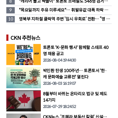
8
"캐리어 들고 싹쓸이" 토론토 소매절도 546명 검거…
훔친 물건 재유통
9
"목요일까지 주유 미루세요"… 휘발유값 대폭 하락 예
고
10
영북부 지하철 클락역 주변 ‘임시 우회로’ 전환… “영 스
트리트 바뀐다”
CKN 추천뉴스
토론토 'K-문화 행사' 함께할 스태프 40
명 채용 공고
2026-08-04 19:44:30
박인환 탄생 100주년… 토론토서 '한·
캐 문화예술 교류전' 열린다
2026-08-03 16:19:07
8월부터 바뀌는 온타리오 법규 및 제도
14가지
2026-07-29 18:24:52
CKN뉴스, ‘조혜라 부동산 칼럼’ 신설…