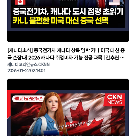
▶
[캐나다소식] 중국전기차 캐나다 상륙 임박 카니 미국 대신 중
국 손잡나| 2026 캐나다 취업비자 가능 전공 과목 | 간추린 캐
나다뉴스 | CKNNEWS, 캐나다코리안뉴스
캐나다코리안뉴스 CKNN
2026-01-22 02:14:01