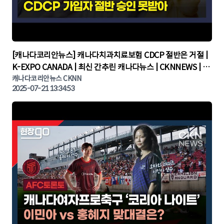
▶
[캐나다코리안뉴스] 캐나다치과치료보험 CDCP 절반은 거절 |
K-EXPO CANADA | 최신 간추린 캐나다뉴스 | CKNNEWS | 캐
나다뉴스 | 토론토뉴스
캐나다코리안뉴스 CKNN
2025-07-21 13:34:53