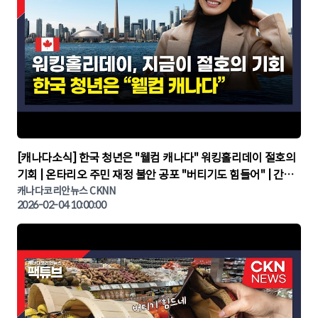
▶
[캐나다소식] 한국 청년은 "웰컴 캐나다" 워킹홀리데이 절호의
기회 | 온타리오 주민 재정 불안 공포 "버티기도 힘들어" | 간추
린 캐나다뉴스 | CKNNEWS, 캐나다코리안뉴스
캐나다코리안뉴스 CKNN
2026-02-04 10:00:00