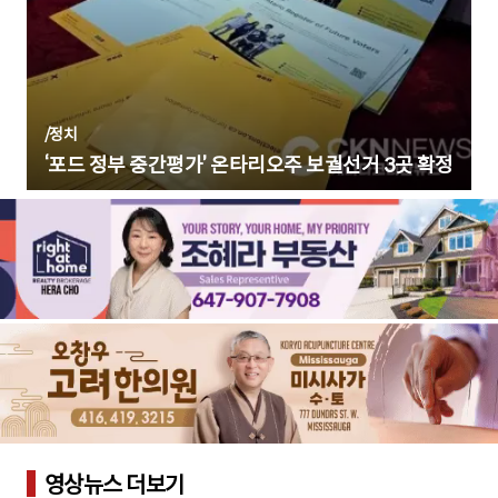
/
정치
‘포드 정부 중간평가’ 온타리오주 보궐선거 3곳 확정
영상뉴스 더보기