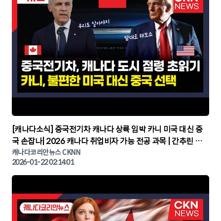
▶
[캐나다소식] 중국전기차 캐나다 상륙 임박 카니 미국 대신 중
국 손잡나| 2026 캐나다 취업비자 가능 전공 과목 | 간추린 캐
나다뉴스 | CKNNEWS, 캐나다코리안뉴스
캐나다코리안뉴스 CKNN
2026-01-22 02:14:01