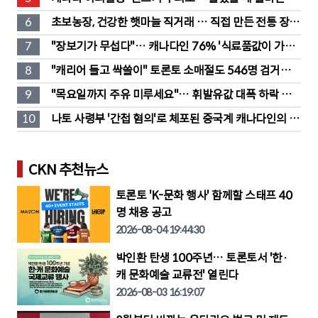
처법은?
6
초보농장, 건강한 햇마늘 직거래 … 직접 만든 전통 장류
도 판매
7
"장보기가 무섭다"… 캐나다인 76% '식료품값이 가장 
부담'
8
"캐리어 들고 싹쓸이" 토론토 소매절도 546명 검거…
훔친 물건 재유통
9
"목요일까지 주유 미루세요"… 휘발유값 대폭 하락 예
고
10
나토 사령부 '간첩 혐의'로 체포된 중국계 캐나다인의 정
체는?
CKN 추천뉴스
토론토 'K-문화 행사' 함께할 스태프 40
명 채용 공고
2026-08-04 19:44:30
박인환 탄생 100주년… 토론토서 '한·
캐 문화예술 교류전' 열린다
2026-08-03 16:19:07