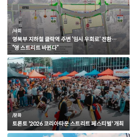
/
사회
영북부 지하철 클락역 주변 ‘임시 우회로’ 전환…
“영 스트리트 바뀐다”
/
문화
토론토 '2026 코리아타운 스트리트 페스티벌' 개최