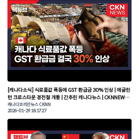
▶
[캐나다소식] 식료품값 폭등에 GST 환급금 30% 인상 | 에글린
턴 크로스타운 경전철 개통 | 간추린 캐나다뉴스 | CKNNEWS,
캐나다코리안뉴스
캐나다코리안뉴스 CKNN
2026-01-29 18:17:27