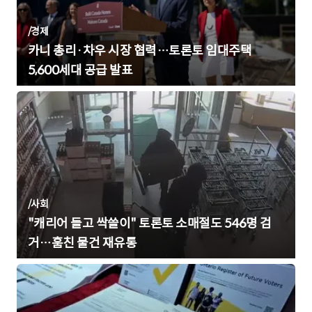
/
경제
카니 총리·차우 시장 협력…토론토 임대주택
5,600세대 공급 발표
/
사회
"캐리어 들고 싹쓸이" 토론토 소매절도 546명 검
거…훔친 물건 재유통