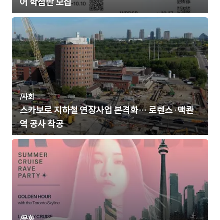
어 학점반 모집
/
사회
스카보로 지하철 연장사업 본격화… 로렌스·맥콴
역 공사 착공
/
문화