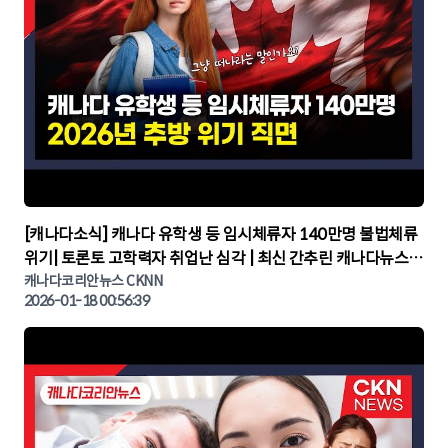
▶
[캐나다소식] 캐나다 유학생 등 임시체류자 140만명 불법체류
위기| 토론토 고학력자 취업난 심각 | 최신 간추린 캐나다뉴스 |
CKNNEWS, 캐나다코리안뉴스
캐나다코리안뉴스 CKNN
2026-01-18 00:56:39