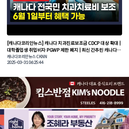
▶
[캐나다코리안뉴스] 캐나다 치과진료보조금 CDCP 대상 확대 |
대학졸업생 취업비자 PGWP 제한 폐지 | 최신 간추린 캐나다뉴
캐나다코리안뉴스 CKNN
스 | CKNNEWS | 캐나다뉴스 | 토론토뉴스
2025-03-31 06:25:44