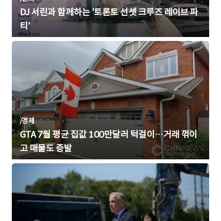
DJ 서린과 함께하는 '토론토 선셋 크루즈 레이브 파
티'
/
경제
GTA 7월 평균 집값 100만달러 턱걸이…거래 꺾이
고 매물도 증발