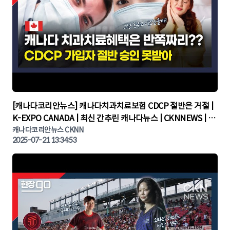
▶
[캐나다코리안뉴스] 캐나다치과치료보험 CDCP 절반은 거절 |
K-EXPO CANADA | 최신 간추린 캐나다뉴스 | CKNNEWS | 캐
나다뉴스 | 토론토뉴스
캐나다코리안뉴스 CKNN
2025-07-21 13:34:53