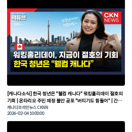
▶
[캐나다소식] 한국 청년은 "웰컴 캐나다" 워킹홀리데이 절호의
기회 | 온타리오 주민 재정 불안 공포 "버티기도 힘들어" | 간추
린 캐나다뉴스 | CKNNEWS, 캐나다코리안뉴스
캐나다코리안뉴스 CKNN
2026-02-04 10:00:00