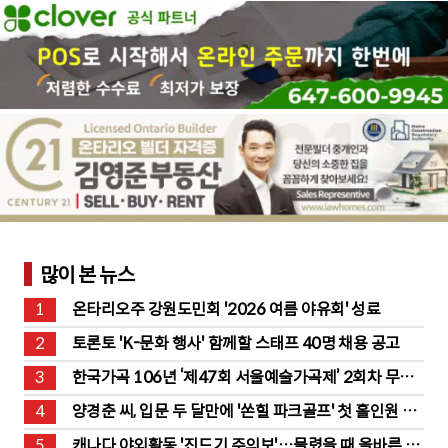
많이 본 뉴스
1
온타리오주 강원도민회 '2026 여름 야유회' 성료
2
토론토 'K-문화 행사' 함께할 스태프 40명 채용 공고
3
한국가곡 106년 ‘제47회 서울예술가곡제’ 2회차 무대 
성황
4
양경춘 씨, 입문 두 달만에 '쏜힐 파크골프' 첫 홀인원 주
인공
5
캐나다 야외활동 '진드기 주의보'…물렸을 때 올바른 대