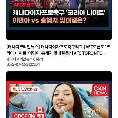
▶
[캐나다코리안뉴스] 캐나다여자프로축구리그 | AFC토론토 '코
리아 나이트' 이민아, 홍혜지 맞대결은? | AFC TORONTO
KOREA NIGHT | 캐나다뉴스 | 토론토뉴스
캐나다코리안뉴스 CKNN
2025-07-16 21:01:04