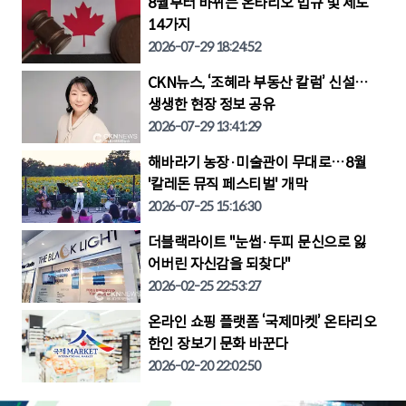
8월부터 바뀌는 온타리오 법규 및 제도
14가지
2026-07-29 18:24:52
CKN뉴스, ‘조혜라 부동산 칼럼’ 신설…
생생한 현장 정보 공유
2026-07-29 13:41:29
해바라기 농장·미술관이 무대로…8월
'칼레돈 뮤직 페스티벌' 개막
2026-07-25 15:16:30
더블랙라이트 "눈썹·두피 문신으로 잃
어버린 자신감을 되찾다"
2026-02-25 22:53:27
온라인 쇼핑 플랫폼 ‘국제마켓’ 온타리오
한인 장보기 문화 바꾼다
2026-02-20 22:02:50