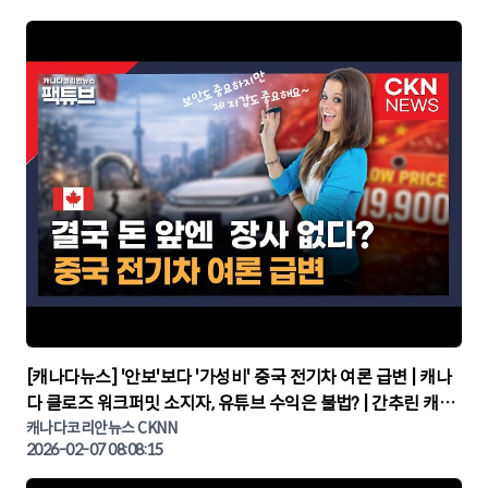
▶
[캐나다뉴스] '안보'보다 '가성비' 중국 전기차 여론 급변 | 캐나
다 클로즈 워크퍼밋 소지자, 유튜브 수익은 불법? | 간추린 캐나
다뉴스 | CKNNEWS, 캐나다코리안뉴스
캐나다코리안뉴스 CKNN
2026-02-07 08:08:15