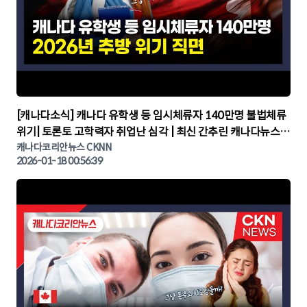
▶
[캐나다소식] 캐나다 유학생 등 임시체류자 140만명 불법체류
위기| 토론토 고학력자 취업난 심각 | 최신 간추린 캐나다뉴스 |
CKNNEWS, 캐나다코리안뉴스
캐나다코리안뉴스 CKNN
2026-01-18 00:56:39