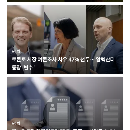
/
정치
토론토 시장 여론조사 차우 47% 선두… 알렉산더
등장 '변수'
/
정치