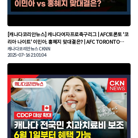
▶
[캐나다코리안뉴스] 캐나다여자프로축구리그 | AFC토론토 '코
리아 나이트' 이민아, 홍혜지 맞대결은? | AFC TORONTO
KOREA NIGHT | 캐나다뉴스 | 토론토뉴스
캐나다코리안뉴스 CKNN
2025-07-16 21:01:04