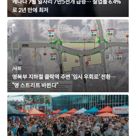
캐나다 7월 일자리 7만5천개 급증… 실업률 6.4%
로 2년 만에 최저
/
사회
영북부 지하철 클락역 주변 ‘임시 우회로’ 전환…
“영 스트리트 바뀐다”