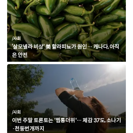
/
사회
‘살모넬라 비상’ 美 할라피뇨가 원인… 캐나다, 아직
은 안전
/
사회
이번 주말 토론토는 '찜통더위'… 체감 37도, 소나기
·천둥번개까지