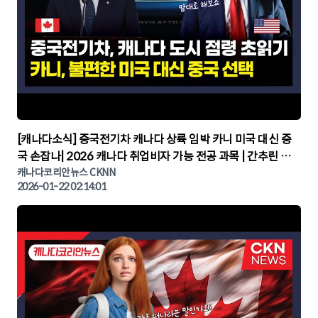
▶
[캐나다소식] 중국전기차 캐나다 상륙 임박 카니 미국 대신 중
국 손잡나| 2026 캐나다 취업비자 가능 전공 과목 | 간추린 캐
나다뉴스 | CKNNEWS, 캐나다코리안뉴스
캐나다코리안뉴스 CKNN
2026-01-22 02:14:01