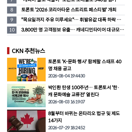
훔친 물건 재유통
8
토론토 '2026 코리아타운 스트리트 페스티벌' 개최
9
"목요일까지 주유 미루세요"… 휘발유값 대폭 하락 예
고
10
3,800만 명 고객정보 유출… 캐네디언타이어 대규모 집
단소송 직면
CKN 추천뉴스
토론토 'K-문화 행사' 함께할 스태프 40
명 채용 공고
2026-08-04 19:44:30
박인환 탄생 100주년… 토론토서 '한·
캐 문화예술 교류전' 열린다
2026-08-03 16:19:07
8월부터 바뀌는 온타리오 법규 및 제도
14가지
2026-07-29 18:24:52