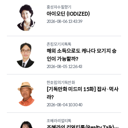
홍성자수필향기
아이오딘 (IODIZED)
2026-08-06 13:43:39
존킴모기지톡톡
해외 소득으로도 캐나다 모기지 승
인이 가능할까?
2026-08-05 12:26:43
한호림의기독만화
[기독만화 미드미 15화] 잡사·먹사
라?
2026-08-04 10:30:40
조혜라리얼티톡
조혜라의 리얼티톡(Realty Talk)…