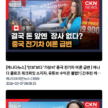
▶
[캐나다뉴스] '안보'보다 '가성비' 중국 전기차 여론 급변 | 캐나
다 클로즈 워크퍼밋 소지자, 유튜브 수익은 불법? | 간추린 캐나
다뉴스 | CKNNEWS, 캐나다코리안뉴스
캐나다코리안뉴스 CKNN
2026-02-07 08:08:15