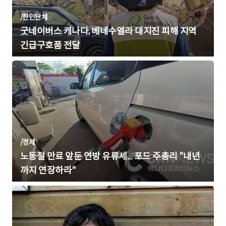
/
한인단체
굿네이버스 캐나다, 베네수엘라 대지진 피해 지역
긴급구호품 전달
/
경제
노동절 만료 앞둔 연방 유류세... 포드 주총리 "내년
까지 연장하라"