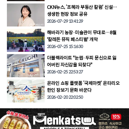
CKN뉴스, ‘조혜라 부동산 칼럼’ 신설…
생생한 현장 정보 공유
2026-07-29 13:41:29
해바라기 농장·미술관이 무대로…8월
'칼레돈 뮤직 페스티벌' 개막
2026-07-25 15:16:30
더블랙라이트 "눈썹·두피 문신으로 잃
어버린 자신감을 되찾다"
2026-02-25 22:53:27
온라인 쇼핑 플랫폼 ‘국제마켓’ 온타리오
한인 장보기 문화 바꾼다
2026-02-20 22:02:50