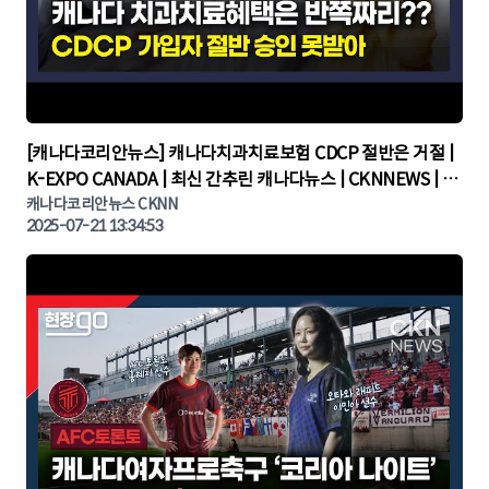
▶
[캐나다코리안뉴스] 캐나다치과치료보험 CDCP 절반은 거절 |
K-EXPO CANADA | 최신 간추린 캐나다뉴스 | CKNNEWS | 캐
나다뉴스 | 토론토뉴스
캐나다코리안뉴스 CKNN
2025-07-21 13:34:53