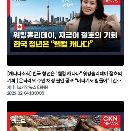
▶
[캐나다소식] 한국 청년은 "웰컴 캐나다" 워킹홀리데이 절호의
기회 | 온타리오 주민 재정 불안 공포 "버티기도 힘들어" | 간추
린 캐나다뉴스 | CKNNEWS, 캐나다코리안뉴스
캐나다코리안뉴스 CKNN
2026-02-04 10:00:00