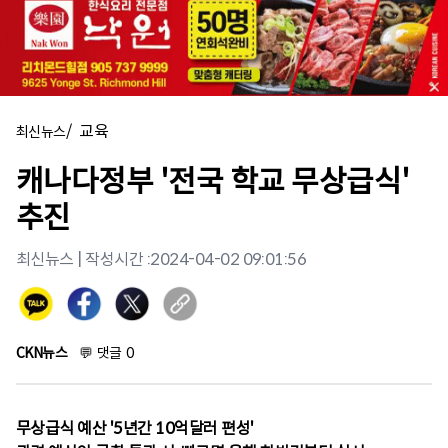
/
교육
최신뉴스
캐나다정부 '전국 학교 무상급식'
추진
최신뉴스
| 작성시간 :
2024-04-02 09:01:56
CKN뉴스
💬
댓글
0
무상급식 예산 '5년간 10억달러 편성'