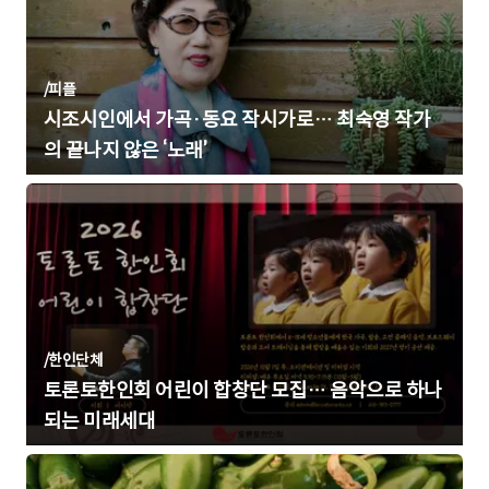
/
피플
시조시인에서 가곡·동요 작시가로… 최숙영 작가
의 끝나지 않은 ‘노래’
/
한인단체
토론토한인회 어린이 합창단 모집… 음악으로 하나
되는 미래세대