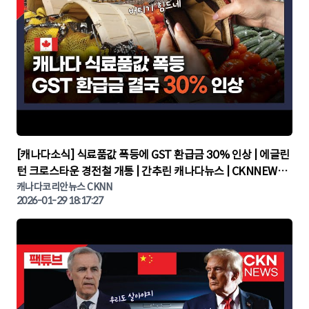
▶
[캐나다소식] 식료품값 폭등에 GST 환급금 30% 인상 | 에글린
턴 크로스타운 경전철 개통 | 간추린 캐나다뉴스 | CKNNEWS,
캐나다코리안뉴스
캐나다코리안뉴스 CKNN
2026-01-29 18:17:27