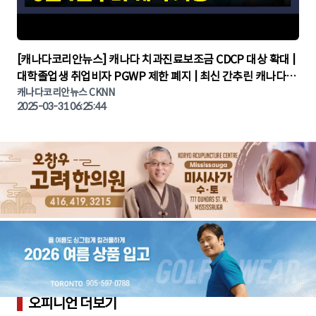
▶
[캐나다코리안뉴스] 캐나다 치과진료보조금 CDCP 대상 확대 |
대학졸업생 취업비자 PGWP 제한 폐지 | 최신 간추린 캐나다뉴
캐나다코리안뉴스 CKNN
스 | CKNNEWS | 캐나다뉴스 | 토론토뉴스
2025-03-31 06:25:44
오피니언 더보기