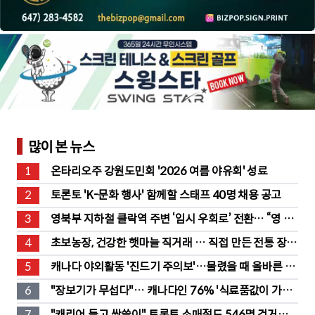
많이 본 뉴스
1
온타리오주 강원도민회 '2026 여름 야유회' 성료
2
토론토 'K-문화 행사' 함께할 스태프 40명 채용 공고
3
영북부 지하철 클락역 주변 ‘임시 우회로’ 전환… “영 스
트리트 바뀐다”
4
초보농장, 건강한 햇마늘 직거래 … 직접 만든 전통 장류
도 판매
5
캐나다 야외활동 '진드기 주의보'…물렸을 때 올바른 대
처법은?
6
"장보기가 무섭다"… 캐나다인 76% '식료품값이 가장 
부담'
7
"캐리어 들고 싹쓸이" 토론토 소매절도 546명 검거…