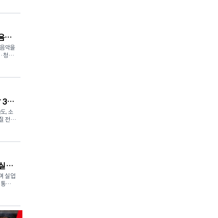
 허가받
있었
중인 휘
19 지
 1월 1
만
 포
 것은
음악
번 조치는
불확실성
 음악을
이라고
이·청소
 피해
정부가
 어린이
0달러까
치다.
행되며,
0센트,
을 가진
 경우
보상받을
을 줄이
 37
 목요
 면제를
에서 정
도, 소
나19
 밝혔
질 전망
027년
소송 대
인하하는
기연주회
 40%
 판단
해부터
있다.
"라고
 리터당
는다.
로 예
서 수
 관리기
 연방 유
는 합창
 실업
로 예상되
 부가가
을 키울
지 치솟
며 실업
rd), 산
음악이론과
내려갈
urvey)
 유류
노래를
개가 늘
, 현재
스스로
릴 가능
를 크게
지 않
 것을
질 전망