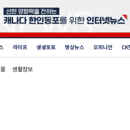
스
라이프
생생포토
영상뉴스
오피니언
CK
동물
생활정보