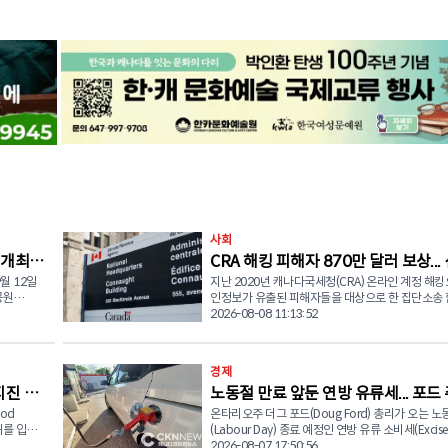
사회
 개최…
CRA 해킹 피해자 870만 달러 보상...
월 12일
지난 2020년 캐나다국세청(CRA) 온라인 계정 해킹
접수 시작
공원
인정보가 유출된 피해자들을 대상으로 한 집단소송
thon)' 행사
따라 수천 명의 피해자들이 최대 5,000달러의 보상
2026-08-08 11:13:52
할 수 있게 됐다. 이번 보상은 지난 5월 집단소송(Class
들의 안정
Action) 합의에 따른 것으로 캐나다 연방정부는 총 
 위해 다양
달러 이상을 피해자들에게 지급하기로 합의했다. 소송에 따
경제
르면 지난 2020년 3월 1일부터 12월 31일까지 
지진 피
노동절 만료 앞둔 연방 유류세... 포드
 어르신들
청(CRA) '마이 어카운트(My Account)', 서비스캐나
소통하는 대
Service Canada Account), 정부인증키(GCKey)
od
온타리오주 더그 포드(Doug Ford) 총리가 오는 노
리 "내년까지 연장하라"
정부 온라인 계정 등에 저장된 개인정보와 금융정보
피해를 입은
(Labour Day) 종료 예정인 연방 유류 소비세(Excise 
활력과 사회
자에 의해 무단으로 열람됐다. 집단소송 관리기관인 KPMG
대상으로 긴
면제 조치를 연장해 달라고 마크 카니 캐나다 총리에
2026-08-07 17:50:56