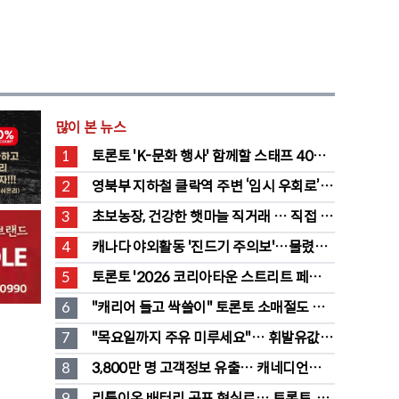
많이 본 뉴스
1
토론토 'K-문화 행사' 함께할 스태프 40명 
채용 공고
2
영북부 지하철 클락역 주변 ‘임시 우회로’ 
전환… “영 스트리트 바뀐다”
3
초보농장, 건강한 햇마늘 직거래 … 직접 만
든 전통 장류도 판매
4
캐나다 야외활동 '진드기 주의보'…물렸을 
때 올바른 대처법은?
5
토론토 '2026 코리아타운 스트리트 페스티
벌' 개최
6
"캐리어 들고 싹쓸이" 토론토 소매절도 
546명 검거…훔친 물건 재유통
7
"목요일까지 주유 미루세요"… 휘발유값 
대폭 하락 예고
8
3,800만 명 고객정보 유출… 캐네디언타이
어 대규모 집단소송 직면
9
리튬이온 배터리 공포 현실로… 토론토, 잇