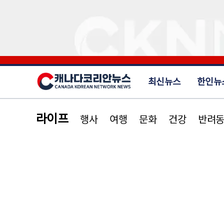
최신뉴스
한인뉴
라이프
행사
여행
문화
건강
반려