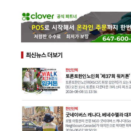
최신뉴스 더보기
한인단체
토론토한인노인회 ‘제37회 워커톤’
토론토한인노인회(KSCST, 회장 김인석)가 오는 9
함께하는 따뜻한 나눔
(토) 오전 11시, 토론토 다운타운 크리스티 피츠 
(Christie Pits Park)에서 '2026 워커톤(Walk-a-
2026-08-08 11:13:56
를 개최한다. 1973년 설립돼 올해로 창립 52주년을 맞은 토
론토한인노인회는 지난 반세기 동안 한인 시니어
적인 정착과 삶의 질 향상, 건강한 공동체 형성을
한인단체
한 복지사업과 문화 프로그램을 운영해 왔다. 올해로 37회
굿네이버스 캐나다, 베네수엘라 대
를 맞는 워커톤은 단순한 걷기 행사를 넘어 한인
이 함께 건강을 증진하고 교류하며 지역사회와 
로벌 아동권리 전문 NGO 굿네이버스 캐나다(Go
해 지역 긴급구호품 전달
표적인 자선행사로 자리매김하고 있다. 노인회 측은 "외로
Neighbours Canada)가 대지진으로 막대한 
움과 신체적 어려움을 겪는 어르신들에게 삶의 
베네수엘라 현장에서 이재민 1만 1,931가구를 
2026-08-07 18:50:51