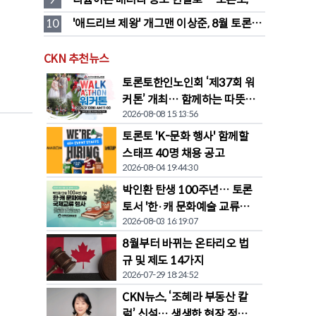
따라 화재 발생
10
'애드리브 제왕' 개그맨 이상준, 8월 토론토 
상륙…웃음 폭탄 예고
CKN 추천뉴스
토론토한인노인회 ‘제37회 워
커톤’ 개최… 함께하는 따뜻한
2026-08-08 15:13:56
나눔
토론토 'K-문화 행사' 함께할
스태프 40명 채용 공고
2026-08-04 19:44:30
박인환 탄생 100주년… 토론
토서 '한·캐 문화예술 교류전'
2026-08-03 16:19:07
열린다
8월부터 바뀌는 온타리오 법
규 및 제도 14가지
2026-07-29 18:24:52
CKN뉴스, ‘조혜라 부동산 칼
럼’ 신설… 생생한 현장 정보