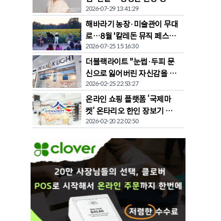
2026-07-29 13:41:29
공유
해바라기 농장·미술관이 무대
로…8월 '칼레돈 뮤직 페스티
2026-07-25 15:16:30
벌' 개막
더블랙라이트 "눈썹·두피 문
신으로 잃어버린 자신감을 되
2026-02-25 22:53:27
찾다"
온라인 쇼핑 플랫폼 ‘국제마
켓’ 온타리오 한인 장보기 문
2026-02-20 22:02:50
화 바꾼다