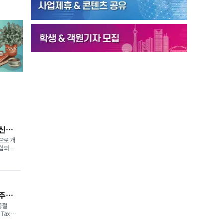
 신청
으로 개
 합의에
을 신청
870만
캐나다국세
 주총
다(My
를 이용한
동절
가 제3
Tax)
게 공