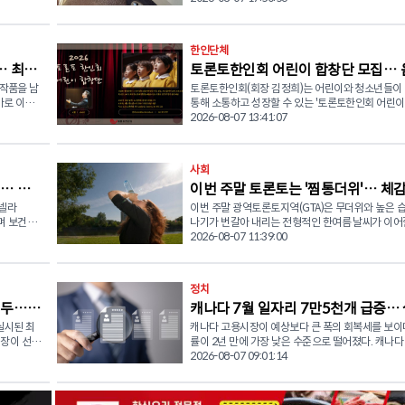
 함께 나눔
는 "정부 온라인 계정의 보안 장치가 충분하지 않아
식 요청했다. 8일(금) 오전, 포드 총리는 자신의 사회관계망
힘을 쏟고
지 않은 제3자가 개인정보와 금융정보에 접근할 수 
물품 지원
서비스(SNS)에 공개한 서한에서 "연방정부가 시행 
다"며 "일부 사례에서는 유출된 정보를 이용해 코로나
사 양성
발유와 경유에 대한 소비세 면제 조치를 최소 2027년
한인단체
로그램 운영
원금 등을 허위로 신청한 사례도 발생했다"고 밝혔다. 다
일까지 연장하거나 아예 영구화해야 한다"고 촉구했다.
캐나다 연방정부는 이번 합의가 법적 책임을 인정한
… 최숙
토론토한인회 어린이 합창단 모집… 
는 클러스터
드 총리는 "오는 9월 7일 노동절에 종료 예정인 이
 기초 영
아니며, 분쟁을 해결하기 위한 합의라고 설명했다. 이번 보
안을 논의
생활비 상승과 미국의 관세 정책으로 인한 경제적 
 작품을 남
토론토한인회(회장 김정희)는 어린이와 청소년들이
으로 하나 되는 미래세대
 사물놀이
상은 피해 정도에 따라 세 가지 유형으로 지급된다. 먼저 개
속에서 어려움을 겪는 국민들에게 꼭 필요한 지원"
가로 이어
통해 소통하고 성장할 수 있는 '토론토한인회 어린
 등이 포함
인정보 무단 접근 문제를 해결하기 위해 시간을 들인
트와 영유아
강조했다. 현재 시행 중인 연방 유류 소비세 면제는 지난 4
있는 발자
년 합창단'을 새롭게 창단한다. 이번 합창단은 ‘음악으로 하
2026-08-07 13:41:07
자는 최대 80달러를 받을 수 있다. 또 개인정보가 실제 사기
과적 대응
월 이란 전쟁 여파로 국제 유가가 급등하면서 연방
나 되는 미래세대’를 비전으로 6세부터 19세까지의
 활력을
에 악용돼 대응에 시간이 소요된 경우에는 최대 20
모니터링을
서민들의 부담을 줄이기 위해 한시적으로 도입한 조
 문학 창
·청소년을 대상으로 운영된다. 리허설은 영어로 진
들어가는 의
지 지급된다. 이와 별도로 신원 도용이나 금융사기 피해, 본
해당 조치로 운전자들은 일반 휘발유 기준 리터당 1
을 이루기
국적과 문화적 배경에 관계없이 음악에 관심과 열정
여 등 다양
인이 부담한 비용 등 실질적인 경제적 손실이 발생한
사회
 피해 지역
경유는 리터당 4센트를 절감할 수 있게 됐다. 포드 총리는
시가 아름다
모든 학생에게 참여 기회를 제공한다. 합창단은 오는 10월
다. 후
에는 특별 보상기금을 통해 최대 5,000달러까지 
ygiene
"연방정부도 온타리오주처럼 주민들의 생활비 부담
… 캐
이번 주말 토론토는 '찜통더위'… 체감
로 한국가곡
1일(목) 첫 오리엔테이션 및 리허설을 시작으로 매주
 통해 가능하
수 있다. 연방법원 자료에 따르면 약 1만2,700건의 계정에
용품 전달 ▲
기 위한 적극적인 정책을 추진해야 한다"며 "유류세
적인 작
일 오후 5시 30분부터 7시 15분까지 토론토 한인회
모넬라
이번 주말 광역토론토지역(GTA)은 무더위와 높은 습
도, 소나기·천둥번개까지
CST)으로
서 제3자가 직접입금 계좌 정보 등을 변경한 뒤 코로
을 위한 텐
영구적으로 유지하는 방안도 검토할 필요가 있다"고
기 리허설을 진행한다. 단원들은 체계적인 음악교육과 합창
하며 보건당
나기가 번갈아 내리는 전형적인 한여름 날씨가 이어
ety of
정부 지원금을 부정하게 신청한 사례가 확인됐다. 캐나다
다. 온타리오주는 이미 지난 2022년 7월부터 주정부 휘발
세상에 탄생
훈련을 통해 음악적 기초와 앙상블 역량을 쌓은 뒤, 2
이다. 캐나다 환경부에 따르면 8월 7일(금) 토론토는 최고기
2026-08-07 11:39:00
Street,
재무위원회(Treasury Board)는 "이번 합의는 집단
0명 이상이
유세를 리터당 5.7센트, 경유세를 리터당 5.3센트 
가곡과 동
5월에 전문 음악인들과 함께하는 콜라보레이션 정
 살모넬라
온 27도까지 오르겠으며 오후에는 구름이 많이 끼고
방문 전달하면
상자들에게 공정하고 합리적인 해결책이라고 법원이
임시 대피소에
정책을 시행했다. 이후 여러 차례 연장을 거쳐 지난
숙하게 다가
무대를 선보일 예정이다. 합창단의 음악감독 및 지휘는 캐
 병원에 입
확률의 소나기와 함께 천둥번개가 발생할 가능성이 
했다"며 "정부의 위법 행위를 인정하는 것은 아니다
이를 영구화했으며, 현재 온타리오주의 휘발유세는
나다를 중심으로 활동하고 있는 서이삭 지휘자가 맡
또한 습도도 높아서 체감온도는 34도까지 오를 것으
220-
밝혔다. 보상 대상자는 내년 2월까지 신청서를 제출해야 하
원이 시급한
9센트 수준으로 유지되고 있다. 한편 연방 보수당의 피에르
정치
공개하며 그
줄리어드 음악대학을 비롯한 다양한 음악교육기관에
사를 통해
상되며 밤 최저기온은 영상 21도가 되 전망이다. 8월 8일
며, 본인이 대상자인지 여부와 신청 절차는 집단소송
폴리에브르(Pierre Poilievre) 대표도 자유당 정부에
학하며 폭넓은 교육 및 연주 경험을 쌓은 서 지휘자
캐나다 7월 일자리 7만5천개 급증…
주에서 재배
(토)은 이번 주말 가운데 가장 무더운 날이 될 것으
26 토론토
관인 KPMG를 통해 확인할 수 있다. © 2026 CANADA
소진되고
류 소비세뿐 아니라 휘발유와 경유에 부과되는 연방
', '어린
실력 향상뿐 아니라 학생들의 전반적인 음악적 소양
us
는 가운데 낮 최고기온은 29도, 체감온도는 37도까
실시된 최
KOREAN NETWORK NEWS (CKN뉴스)
캐나다 고용시장이 예상보다 큰 폭의 회복세를 보이
률 6.4%로 2년 만에 최저
의약품의
치세(GST) 면제와 청정연료기준(Clean Fuel Standa
수정 작곡의
수 있는 교육과정을 마련했다. 주요 교육 과정에는 합창 및
피뇨를 지목
겠다. 하늘에는 구름이 많이 끼겠으며 60% 확률의 소나기
시장이 선두
률이 2년 만에 가장 낮은 수준으로 떨어졌다. 캐나다 통계청
지원 사업
업 탄소세의 영구 폐지를 촉구하고 있다. 연방정부가 포드
!' 등은
발성 훈련, 음악 코어 트레이닝, 시창·청음, 기초 
와 천둥번개가 예보됐다. 밤에는 기온이 19도까지 
er) 전 연
이 7일(금) 오전 발표한 노동력 조사(Labour Force S
2026-08-07 09:01:14
총리의 요청을 받아들일 경우 노동절 이후 예상됐던
인 작품들이
음악사 등이 포함된다. 이를 통해 학생들이 단순히 
으로 파악됐
것으로 보인다. 8월 9일(일)에는 최고기온 28도, 최저기온
나타났다.
에 따르면, 지난 7월 전국에서 신규 일자리 7만5천 
지원에 사
가격 상승 부담이 일정 부분 완화될 가능성이 있지만
배우는 것을 넘어 음악의 구조와 표현을 이해하고, 
18도가 예상된다. 낮 동안 30% 확률의 소나기가 내
gies)가
어났다. 이는 경제 전문가들이 예상했던 1만5천 개
까지 연방정부는 연장 여부에 대한 공식 입장을 내놓
애
음악을 해석하고 표현할 수 있는 기초 역량을 갖추는
다. 양사는
성이 있지만 토요일보다는 강수 가능성이 다소 낮아
권자를 기
웃도는 수치다. 실업률은 6.4%를 기록하며 전달보다 하락
고 있다. © 2026 CANADA KOREAN NETWORK NEWS