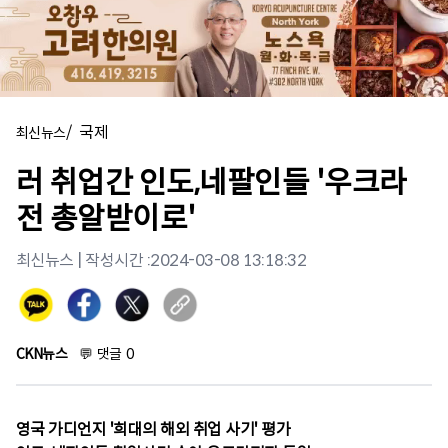
/
국제
최신뉴스
러 취업간 인도,네팔인들 '우크라
전 총알받이로'
최신뉴스
| 작성시간 :
2024-03-08 13:18:32
CKN뉴스
💬
댓글
0
영국 가디언지 '희대의 해외 취업 사기' 평가