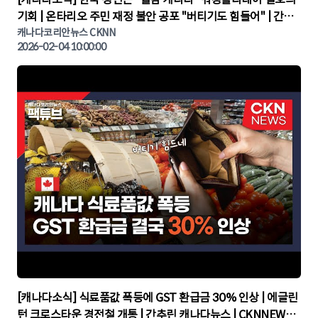
기회 | 온타리오 주민 재정 불안 공포 "버티기도 힘들어" | 간추
린 캐나다뉴스 | CKNNEWS, 캐나다코리안뉴스
캐나다코리안뉴스 CKNN
2026-02-04 10:00:00
▶
[캐나다소식] 식료품값 폭등에 GST 환급금 30% 인상 | 에글린
턴 크로스타운 경전철 개통 | 간추린 캐나다뉴스 | CKNNEWS,