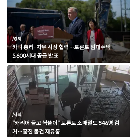
/
경제
카니 총리·차우 시장 협력…토론토 임대주택
5,600세대 공급 발표
/
사회
"캐리어 들고 싹쓸이" 토론토 소매절도 546명 검
거…훔친 물건 재유통