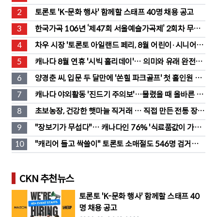
2
토론토 'K-문화 행사' 함께할 스태프 40명 채용 공고
3
한국가곡 106년 ‘제47회 서울예술가곡제’ 2회차 무대 
성황
4
차우 시장 '토론토 아일랜드 페리, 8월 어린이·시니어 무
료' 발표
5
캐나다 8월 연휴 '시빅 홀리데이'… 의미와 유래 완전정
리
6
양경춘 씨, 입문 두 달만에 '쏜힐 파크골프' 첫 홀인원 주
인공
7
캐나다 야외활동 '진드기 주의보'…물렸을 때 올바른 대
처법은?
8
초보농장, 건강한 햇마늘 직거래 … 직접 만든 전통 장류
도 판매
9
"장보기가 무섭다"… 캐나다인 76% '식료품값이 가장 
부담'
10
"캐리어 들고 싹쓸이" 토론토 소매절도 546명 검거…
훔친 물건 재유통
CKN 추천뉴스
토론토 'K-문화 행사' 함께할 스태프 40
명 채용 공고