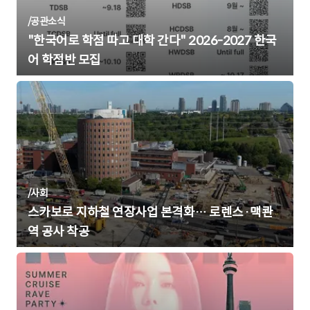
/
공관소식
"한국어로 학점 따고 대학 간다" 2026-2027 한국
어 학점반 모집
/
사회
스카보로 지하철 연장사업 본격화… 로렌스·맥콴
역 공사 착공