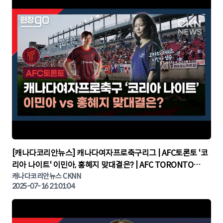
▶
[캐나다코리안뉴스] 캐나다여자프로축구리그 | AFC토론토 '코
리아 나이트' 이민아, 홍혜지 맞대결은? | AFC TORONTO
KOREA NIGHT | 캐나다뉴스 | 토론토뉴스
캐나다코리안뉴스 CKNN
2025-07-16 21:01:04