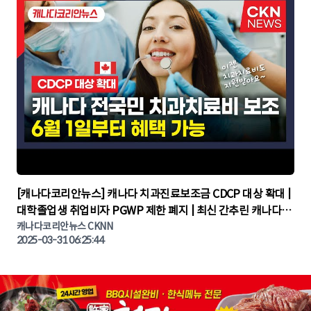
▶
[캐나다코리안뉴스] 캐나다 치과진료보조금 CDCP 대상 확대 |
대학졸업생 취업비자 PGWP 제한 폐지 | 최신 간추린 캐나다뉴
캐나다코리안뉴스 CKNN
스 | CKNNEWS | 캐나다뉴스 | 토론토뉴스
2025-03-31 06:25:44