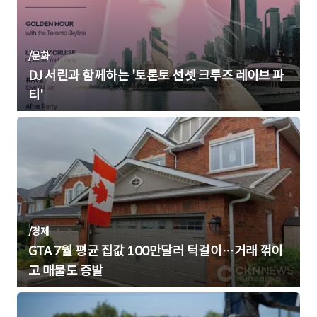
/
문화
DJ 서린과 함께하는 '토론토 선셋 크루즈 레이브 파
티'
/
경제
GTA 7월 평균 집값 100만달러 턱걸이…거래 꺾이
고 매물도 증발