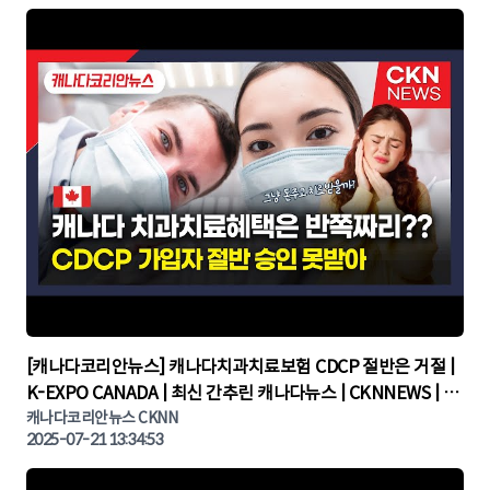
▶
[캐나다코리안뉴스] 캐나다치과치료보험 CDCP 절반은 거절 |
K-EXPO CANADA | 최신 간추린 캐나다뉴스 | CKNNEWS | 캐
나다뉴스 | 토론토뉴스
캐나다코리안뉴스 CKNN
2025-07-21 13:34:53