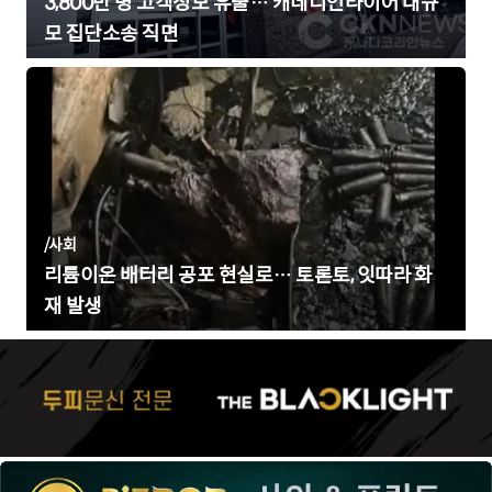
3,800만 명 고객정보 유출… 캐네디언타이어 대규
모 집단소송 직면
/
사회
리튬이온 배터리 공포 현실로… 토론토, 잇따라 화
재 발생