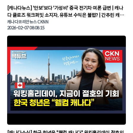
▶
[캐나다뉴스] '안보'보다 '가성비' 중국 전기차 여론 급변 | 캐나
다 클로즈 워크퍼밋 소지자, 유튜브 수익은 불법? | 간추린 캐나
다뉴스 | CKNNEWS, 캐나다코리안뉴스
캐나다코리안뉴스 CKNN
2026-02-07 08:08:15
▶
[캐나다소식] 한국 청년은 "웰컴 캐나다" 워킹홀리데이 절호의