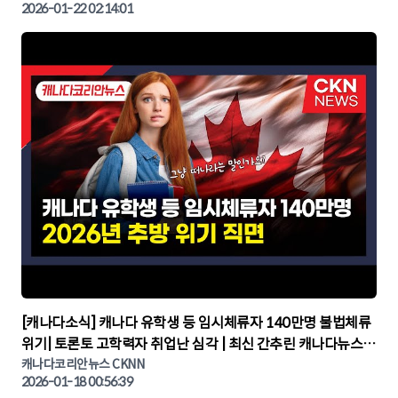
2026-01-22 02:14:01
▶
[캐나다소식] 캐나다 유학생 등 임시체류자 140만명 불법체류
위기| 토론토 고학력자 취업난 심각 | 최신 간추린 캐나다뉴스 |
CKNNEWS, 캐나다코리안뉴스
캐나다코리안뉴스 CKNN
2026-01-18 00:56:39