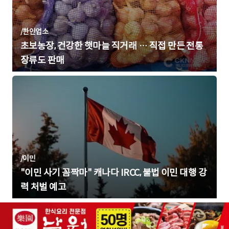
/
한인업소
초보농장, 건강한 햇마늘 직거래 … 직접 만든 전통
장류도 판매
/
이민
"이민 사기 꼼짝마" 캐나다 IRCC, 불법 이민 대행 강
력 처벌 예고