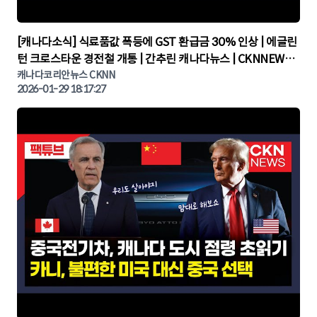
▶
[캐나다소식] 식료품값 폭등에 GST 환급금 30% 인상 | 에글린
턴 크로스타운 경전철 개통 | 간추린 캐나다뉴스 | CKNNEWS,
캐나다코리안뉴스
캐나다코리안뉴스 CKNN
2026-01-29 18:17:27