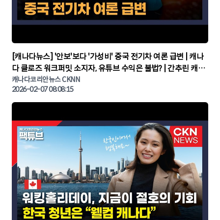
▶
[캐나다뉴스] '안보'보다 '가성비' 중국 전기차 여론 급변 | 캐나
다 클로즈 워크퍼밋 소지자, 유튜브 수익은 불법? | 간추린 캐나
다뉴스 | CKNNEWS, 캐나다코리안뉴스
캐나다코리안뉴스 CKNN
2026-02-07 08:08:15