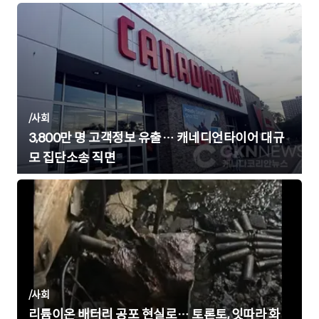
/
사회
3,800만 명 고객정보 유출… 캐네디언타이어 대규
모 집단소송 직면
/
사회
리튬이온 배터리 공포 현실로… 토론토, 잇따라 화