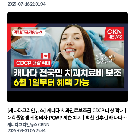
2025-07-16 21:01:04
▶
[캐나다코리안뉴스] 캐나다 치과진료보조금 CDCP 대상 확대 |
대학졸업생 취업비자 PGWP 제한 폐지 | 최신 간추린 캐나다뉴
캐나다코리안뉴스 CKNN
스 | CKNNEWS | 캐나다뉴스 | 토론토뉴스
2025-03-31 06:25:44