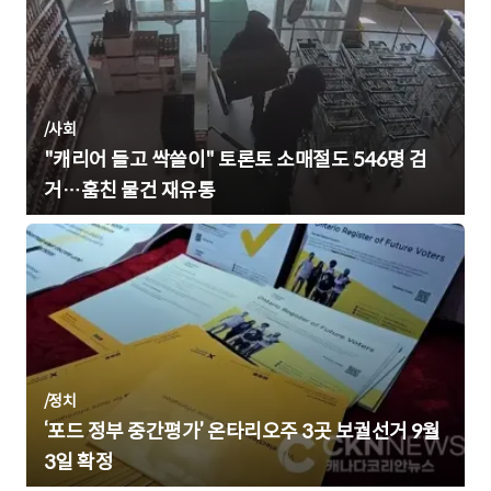
/
사회
"캐리어 들고 싹쓸이" 토론토 소매절도 546명 검
거…훔친 물건 재유통
/
정치
‘포드 정부 중간평가’ 온타리오주 3곳 보궐선거 9월
3일 확정