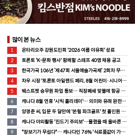
많이 본 뉴스
1
온타리오주 강원도민회 '2026 여름 야유회' 성료
2
토론토 'K-문화 행사' 함께할 스태프 40명 채용 공고
3
한국가곡 106년 ‘제47회 서울예술가곡제’ 2회차 무대 
성황
4
차우 시장 '토론토 아일랜드 페리, 8월 어린이·시니어 무
료' 발표
5
웨스트젯 승무원 파업 통보… 직장폐쇄 맞불에 항공 대
란
6
캐나다 8월 연휴 '시빅 홀리데이'… 의미와 유래 완전정
리
7
양경춘 씨, 입문 두 달만에 '쏜힐 파크골프' 첫 홀인원 주
인공
8
캐나다 야외활동 '진드기 주의보'…물렸을 때 올바른 대
처법은?
9
"장보기가 무섭다"… 캐나다인 76% '식료품값이 가장 