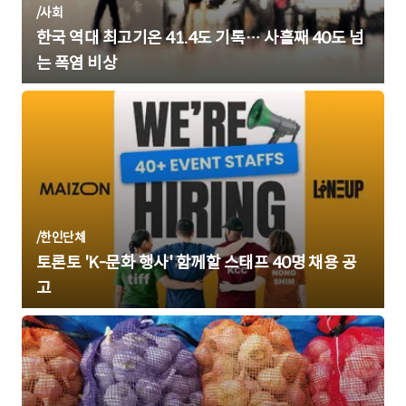
/
사회
한국 역대 최고기온 41.4도 기록… 사흘째 40도 넘
는 폭염 비상
/
한인단체
토론토 'K-문화 행사' 함께할 스태프 40명 채용 공
고