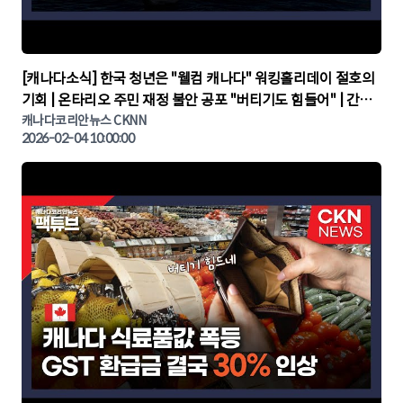
▶
[캐나다소식] 한국 청년은 "웰컴 캐나다" 워킹홀리데이 절호의
기회 | 온타리오 주민 재정 불안 공포 "버티기도 힘들어" | 간추
린 캐나다뉴스 | CKNNEWS, 캐나다코리안뉴스
캐나다코리안뉴스 CKNN
2026-02-04 10:00:00