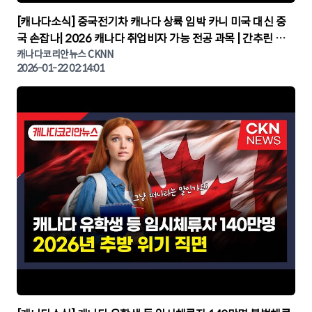
▶
[캐나다소식] 중국전기차 캐나다 상륙 임박 카니 미국 대신 중
국 손잡나| 2026 캐나다 취업비자 가능 전공 과목 | 간추린 캐
나다뉴스 | CKNNEWS, 캐나다코리안뉴스
캐나다코리안뉴스 CKNN
2026-01-22 02:14:01