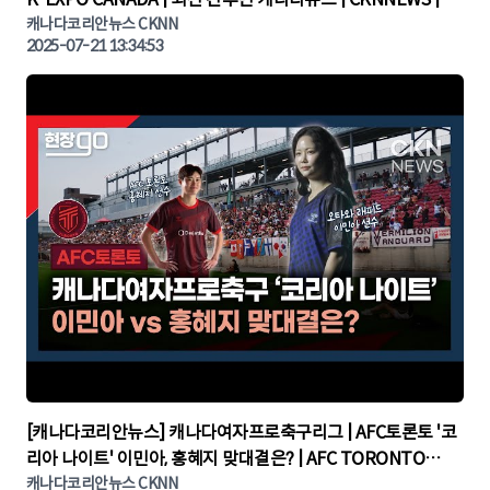
나다뉴스 | 토론토뉴스
캐나다코리안뉴스 CKNN
2025-07-21 13:34:53
▶
[캐나다코리안뉴스] 캐나다여자프로축구리그 | AFC토론토 '코
리아 나이트' 이민아, 홍혜지 맞대결은? | AFC TORONTO
KOREA NIGHT | 캐나다뉴스 | 토론토뉴스
캐나다코리안뉴스 CKNN