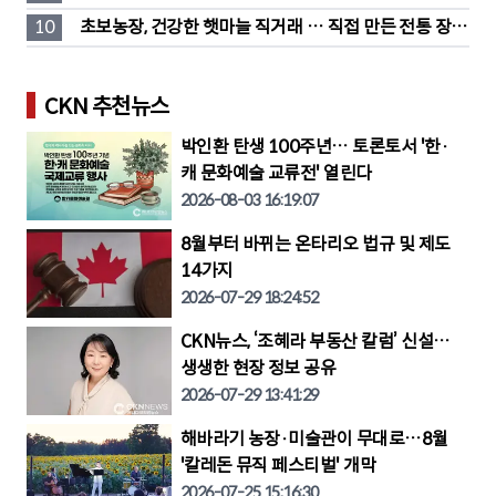
부담'
10
초보농장, 건강한 햇마늘 직거래 … 직접 만든 전통 장류
도 판매
CKN 추천뉴스
박인환 탄생 100주년… 토론토서 '한·
캐 문화예술 교류전' 열린다
2026-08-03 16:19:07
8월부터 바뀌는 온타리오 법규 및 제도
14가지
2026-07-29 18:24:52
CKN뉴스, ‘조혜라 부동산 칼럼’ 신설…
생생한 현장 정보 공유
2026-07-29 13:41:29
해바라기 농장·미술관이 무대로…8월
'칼레돈 뮤직 페스티벌' 개막
2026-07-25 15:16:30