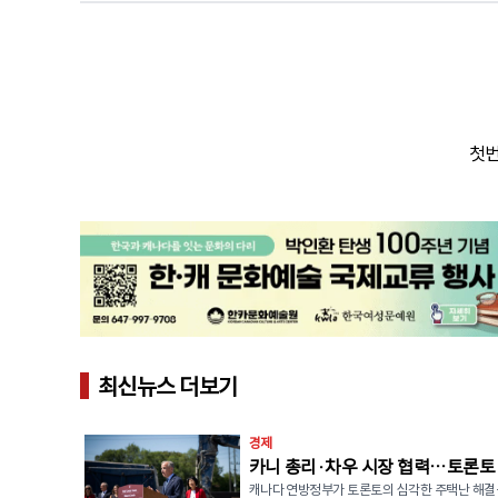
첫번
최신뉴스 더보기
경제
카니 총리·차우 시장 협력…토론토
캐나다 연방정부가 토론토의 심각한 주택난 해결
택 5,600세대 공급 발표