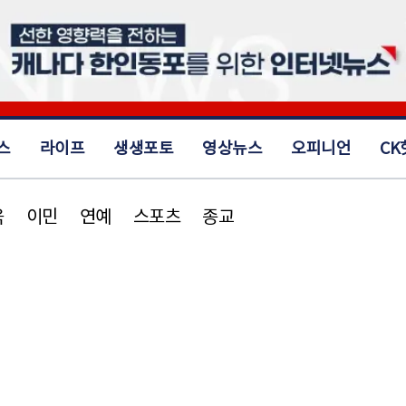
스
라이프
생생포토
영상뉴스
오피니언
CK
육
이민
연예
스포츠
종교