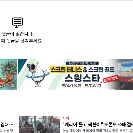
💬
댓글이 없습니다.
째 댓글을 남겨주세요.
사회
 임대주
"캐리어 들고 싹쓸이" 토론토 소매절
을 위해 향
대낮 매장에서 캐리어와 장바구니를 끌고 유유히 물
546명 검거…훔친 물건 재유통