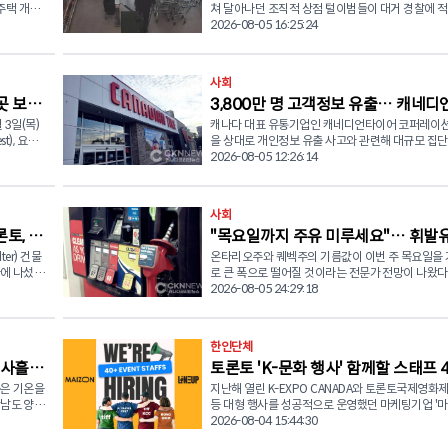
 주택 개발
쳐 달아나던 조직적 상점 털이범들이 대거 경찰에 
다. 5일(수) 토론토 경찰청(Toronto Police Service)은 수년
2026-08-05 16:25:24
과 공동 기자
간 추진해 온 조직적 소매 절도 사건 결과를 발표하며
명 이상의 피의자를 체포하고 4,000건이 넘는 혐의
정이며, 이
했다고 밝혔다. 마이론 뎀키우(Myron Demkiw) 토론토 경
사회
able
찰청장은 열린 기자회견에서 "이토비코 북쪽(North
곳 보궐
3,800만 명 고객정보 유출… 캐네디
 적용되는 주
Etobicoke) 지역에서 기승을 부리던 도난 사건을 계
년 전 조직범죄전담반을 신설했다"며 그간의 수사 
 3일(목)
캐나다 대표 유통기업인 캐네디언타이어 코퍼레이션(
이어 대규모 집단소송 직면
 동안 토
공개했다. 경찰이 발표한 집계에 따르면 현재까지 총 546명
t), 요크-
을 상대로 개인정보 유출 사고와 관련해 대규모 집
주택 가운데
이 체포됐으며 4,033건의 혐의가 입증됐다. 수사 
amilton
추진되고 있다. 지난 7월 24일(금), 캐나다 로펌 KND 콤플렉
2026-08-05 12:26:14
고 지적했
밝혀진 피해 물품 액수만 160만 달러를 넘어섰다. 
원 보궐선거를
스 리티게이션(KND Complex Litigation)과 해머
건 조사에서만 20명이 체포되고 400여 건의 혐의가
(수)부터
스(Hammerco Lawyers LLP)는 2025년 발생한
이 문제를
기도 했다. 경찰이 공개한 23구역(이토비코) CCTV 영상에
유출 사고 피해 고객을 대신해 캐네디언타이어를 상
사회
더 빠르게
는 범죄 조직의의 대담함이 그대로 담겼다. 피의자들
집권 온타리
단소송을 제기했다고 발표했다. 변호인단은 이번 소송을 통
류판매점(LCBO), 샤퍼스 드럭마트(Shoppers Drug M
토, 잇
"목요일까지 주유 미루세요"… 휘발
DP), 녹
해 개인정보 유출의 정확한 경위를 규명하고, 캐나다
치면서 캐
월마트(Walmart) 등에서 장바구니와 여행용 캐리
치열한 접전
계 전반의 개인정보 보호 및 데이터 관리 책임을 강
ter) 건물
온타리오주와 퀘벡주의 기름값이 이번 주 목요일을
대폭 하락 예고
 하나로
주와 생필품을 가득 담은 뒤 아무렇지 않은 듯 매장
한편 피해 고객들에 대한 손해배상을 청구할 계획이
에 나섰
로 큰 폭으로 떨어질 것이라는 전문가 전망이 나왔다. 석
히 빠져나갔다. 월마트 도난 사건 당시에는 현장을 막아서
당내 경선에
혔다. 이번 사건은 지난해 10월 2일 캐네디언타이어가 고객
당국이 배
시장 분석가인 캐나다석유협회(Canadians for
2026-08-05 24:29:18
면 임대료를
려던 보안 요원과 시민들을 향해 피의자가 최루액을
skine-
들에게 전자상거래 데이터베이스에서 개인정보 유출
Affordable Energy)의 단 맥티그(Dan McTeague
 없기 때
는 등 위험한 상황이 연출되기도 했다. 론 태버너(Ron
 하피즈
가 발생했다고 공식 통보하면서 알려졌다. 집단소송 측에
원들은 5일
오는 8월 6일(목)부터 온타리오와 퀘벡 전역의 휘발
다. 카
Taverner) 총경은 "이번에 체포된 인원 대부분이 초
따르면 해커들은 캐네디언타이어의 내부 데이터베
Blvd) 인
이 리터당 12센트 하락한 158.9센트를 기록할 것이
) 온타리오
닌 상습범들이며 장물을 재유통하는 대규모 조직범
한인단체
자유당 대표
서 약 4,200만 건의 기록을 탈취했으며, 3,800만 개
2180
혔다. 이는 지난 6월 26일 이후 가장 낮은 수준이다. 디젤 가
방문할 예
워크와 깊이 연계되어 있다"고 설명했다. 뎀키우 경찰청장
회했다.
고객 계정이 영향을 받은 것으로 주장하고 있다. 유출된 정
 사흘째
토론토 'K-문화 행사' 함께할 스태프 
격 역시 목요일부터 리터당 11센트 급락하여 6월 1
은 "이 같은 범죄는 대형 유통점뿐만 아니라 지역 
후보로 공천
보에는 고객의 이름, 주소, 이메일 주소, 전화번호, 
 호텔로 운영
록했던 205.9센트 수준까지 떨어질 것으로 예측됐다. 맥
높은 기온을
지난해 열린 K-EXPO CANADA와 토론토국제영화제(T
채용 공고
획을 승인하
모두에게 심각한 타격을 준다"며 "지역 사회의 안전
n) 후보를
비밀번호가 포함됐으며 일부 고객의 경우 생년월일
터로 사용되
그 회장은 "급한 상황이 아니라면 운전자들은 주유를
상남도 양산
등 대형 행사를 성공적으로 운영했던 마케팅기업 '
의 고속철도
치고 경제 전반을 흔드는 행위"라고 강조했다. 캐나다 유통
베커링
카드 일부 정보까지 포함된 것으로 알려졌다. 탈취된
일까지 미루는 것이 좋을 것"이라고 권고했다. 이번 휘발유
 대한
(Maizon)'과 공연기획 전문기업 '라인업(Line-Up)'
2026-08-04 15:44:30
토하겠다는
협회(RCC)의 루이 로드리게스(Rui Rodrigues)는 
정보는 다크웹(Dark Web)에서 판매된 것으로 전해졌다
고려해 소방
값 급락은 최근 미국과 이란 간 평화 합의가 이뤄졌
0분(한국시
을 토론토에서 열리는 한국 문화·관광 행사에 함께
습적으로 물건을 훔쳐가는 모습을 지켜봐야 했던 
의 돌리
송 측은 캐네디언타이어가 과거에도 사이버 공격 위