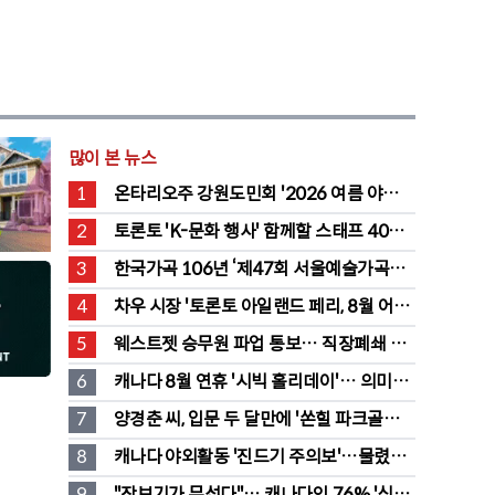
많이 본 뉴스
1
온타리오주 강원도민회 '2026 여름 야유
회' 성료
2
토론토 'K-문화 행사' 함께할 스태프 40명 
채용 공고
3
한국가곡 106년 ‘제47회 서울예술가곡제’ 
2회차 무대 성황
4
차우 시장 '토론토 아일랜드 페리, 8월 어린
이·시니어 무료' 발표
5
웨스트젯 승무원 파업 통보… 직장폐쇄 맞
불에 항공 대란
6
캐나다 8월 연휴 '시빅 홀리데이'… 의미와 
유래 완전정리
7
양경춘 씨, 입문 두 달만에 '쏜힐 파크골프' 
첫 홀인원 주인공
8
캐나다 야외활동 '진드기 주의보'…물렸을 
때 올바른 대처법은?
9
"장보기가 무섭다"… 캐나다인 76% '식료