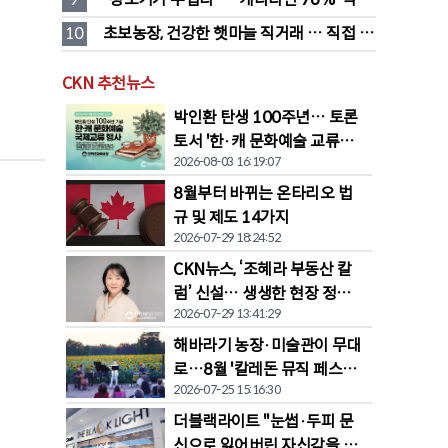
품값이 가장 부담'
10
초보농장, 건강한 햇마늘 직거래 … 직접 만
든 전통 장류도 판매
CKN 추천뉴스
박인환 탄생 100주년… 토론
토서 '한·캐 문화예술 교류전'
2026-08-03 16:19:07
열린다
8월부터 바뀌는 온타리오 법
규 및 제도 14가지
2026-07-29 18:24:52
CKN뉴스, ‘조혜라 부동산 칼
럼’ 신설… 생생한 현장 정보
2026-07-29 13:41:29
공유
해바라기 농장·미술관이 무대
로…8월 '칼레돈 뮤직 페스티
2026-07-25 15:16:30
벌' 개막
더블랙라이트 "눈썹·두피 문
신으로 잃어버린 자신감을 되