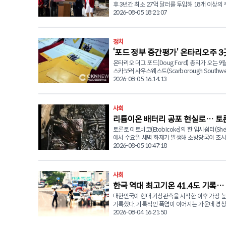
후 3년간 최소 27억 달러를 투입해 18개 이상의
사업을 추진한다. 마크 카니(Mark Carney) 연방 총리는 5일
2026-08-05 18:21:07
(수) 올리비아 차우(Olivia Chow) 토론토 시장
회견을 열고 대규모 주택 공급 계획을 발표했다. 이번 투자
로 5,600가구 이상의 신규 임대주택이 공급될 예
정치
가운데 최소 1,800가구는 저렴한 임대주택(Afford
‘포드 정부 중간평가’ 온타리오주 3
Housing) 또는 임대료 규제(Rent-Control)가
택으로 조성된다. 카니 총리는 "올해 말까지 약 4,500가구
온타리오 더그 포드(Doug Ford) 총리가 오는 9월
선거 9월 3일 확정
의 주택 공사를 시작하는 것이 목표"라며 "수십 년
스카보러 사우스웨스트(Scarborough Southwes
론토는 충분한 주택을 공급하지 못했고 공급된 
심코(York-Simcoe), 해밀턴 이스트-스토니크릭(H
2026-08-05 16:14:13
상당수는 시민들이 감당하기 어려운 가격이었다"
East-Stoney Creek) 등 3개 선거구에서 주의
다. 이어 "개발 부담금과 각종 세금, 건설비 상승, 부족한 개
실시한다고 공식 발표했다. 사전투표는 8월 26일
발 부지 등이 주택 가격 상승의 원인이 됐다"며 "
28일(금)까지 사흘간 실시된다. 이번 보궐선거는 각 선거구
사회
해결하는 가장 효과적인 방법은 더 많은 주택을 
의 전임 주의원이 사퇴하면서 치러지는 것으로, 
공급하는 것"이라고 덧붙였다. 토론토는 최근 수년간 주택
리튬이온 배터리 공포 현실로… 토론
오 진보보수당(PC)과 자유당(Liberal), 신민주당(N
공급 부족과 높은 금리, 지속적인 인구 증가가 겹
색당(Green Party)이 모두 후보를 내세우면서 
토론토 이토비코(Etobicoke)의 한 임시쉼터(Shel
따라 화재 발생
나다에서 가장 심각한 주택난을 겪는 도시 가운데
이 예상된다. 가장 관심을 모으고 있는 곳은 스카버러 사우
에서 수요일 새벽 화재가 발생해 소방당국이 조사
꼽히고 있다. 올리비아 차우 시장도 "토론토에는 서민들을
스웨스트 선거구다. 자유당 후보로는 지난 5월 
다. 현장에서는 탄 리튬이온 배터리가 발견되어 
2026-08-05 10:47:18
위한 주택이 지금 당장 필요하다"며 "월말이 되
서 전 연방 하원의원 네이트 어스킨-스미스(Nate Er
터리와 화재 간의 연관성을 집중 조사하고 있다. 토론토 소
마련하지 못하는 시민들은 더 이상 기다릴 여유가
Smith)를 불과 19표 차이로 누른 사업가 아산울
방청(Toronto Fire Services)에 따르면 소방대
문에 긴급한 마음으로 사업을 추진하고 있다"고 말했
(Ahsanul Hafiz)가 출마한다. 당초 스미스 전 의원은 이번
(수) 오전 5시 35분경 렉스데일 블러버드(Rexdale 
니 총리는 이날 발표 이후 더그 포드(Doug Ford
사회
보궐선거를 통해 온타리오 주의회에 입성한 뒤 
근 딕슨 로드(Dixon Rd) 2180 이슬링턴 애비뉴(
주 총리와 함께 토론토의 대중교통 사업 현장을 
선거에 도전할 것으로 예상됐으나 이후 계획을 철
한국 역대 최고기온 41.4도 기록…
Islington Ave.)에 위치한 13층 건물로 출동했다. 과거 포 포
정이었다. 한편 연방정부는 최근 토론토 빌리 비숍 공항
진보보수당은 누르 타룬(Noor Tarun) 박사를 
인츠 바이 쉐라톤(Four Points by Sheraton)
대한민국이 현대 기상관측을 시작한 이후 가장 
40도 넘는 폭염 비상
(Billy Bishop Airport)의 제트기 운항 확대 계
했으며, 신민주당은 파티마 샤반(Fatima Shaba
되던 해당 건물은 현재 토론토시가 운영하는 쉼
기록했다. 기록적인 폭염이 이어지는 가운데 경
지 않았으며, 이에 온타리오주 정부는 연방정부
내세워 의석 수성에 나선다. 녹색당에서는 마크 
고 있다. 소방대가 현장에 도착했을 당시 7층 객실에서 짙은
시가 41.4도를 기록하며 역대 최고기온을 새로 썼다.
2026-08-04 16:21:50
프로젝트 알토(ALTO)에 대한 지원 여부를 재검
(Mark Bekkering) 후보가 출마한다. 이번 보궐선거는 지난
검은 연기가 뿜어져 나왔으며 상황의 심각성을 
민국 기상청(KMA)에 따르면 4일(화) 오후 1시 4
입장을 밝힌 바 있다. 이날 기자회견에서는 카니 총리의 발
2월 스카보러 사우스웨스트를 대표했던 신민주당