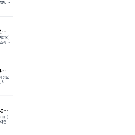
적발됐
 500
를 적용
언타
기로 2
결과를
CTC)
단소송이
과정에서
단일 사
코 로이어
 적용되
 개인정보
대로 집
은 주
art),
유값
 소매업
어에 양
화하는
 기점으
을 유유
라고 밝
유
 분사하
 사고
) 회장은
유 가격
범이 아
이스에
라고 밝
죄 네트
 이상의
40명
5일 기
소상공인
암호화된
티
IFF)
감을 해
과 신용
 목요
마이존
 개인
이 올 가
"매일 상
. 소
다는 보
할 이벤
유통업체
험이 존