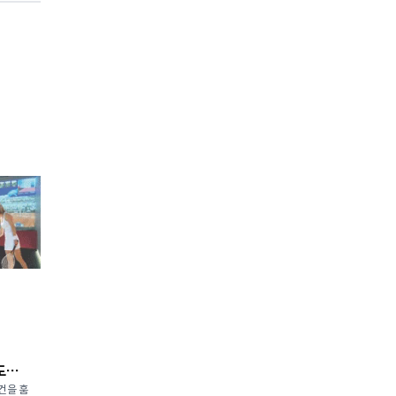
도
건을 훔