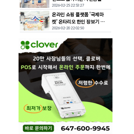
2026-02-25 22:53:27
찾다"
온라인 쇼핑 플랫폼 ‘국제마
켓’ 온타리오 한인 장보기 문
2026-02-20 22:02:50
화 바꾼다