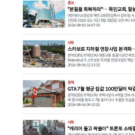
종교
지 기존 영 스트리트 구간을 새로 마련된 동쪽 임
"본질을 회복하라"… 목민교회, 말
로 전환한다. 해당 구간은 과거 한인동포들이 자주 찾던 마
이마이치킨, 조선옥 식당, 페리카나치킨, 고노에 
대한예수교장로회 목민교회(위임목사 김덕영, 서
눔으로 드린 주일예배
있던 상가 건물과 주차장 지역이다. 영 노스 지하철 연장사
신정동 1026-1)는 지난 8월 2일(일) 오전 9시 30
업은 총 56억 캐나다달러가 투입되는 대형 교통 
당에서 주일 2부 예배를 드리며 신앙의 본질을 되
2026-08-06 14:47:54
업으로, 기존 TTC 1호선(영-유니버시티 라인) 
네수엘라 지진 피해 이웃을 위한 사랑의 나눔을 
약 8킬로미터 연장해 모두 5개(스틸, 클락, 로얄오
이날 예배는 박광남 장로의 대표기도로 시작됐으
지, 하이테크) 신규 역을 건설하는 프로젝트다. 메트로링스
렘 찬양대가 '사랑합니다 나의 하나님' 을 찬양하
사회
는 지난주 터널굴착기(TBM)가 출발하는 발진구(L
은혜를 더했다. 이어 김덕영 위임목사는 누가복음 5장
Shaft) 굴착 공사를 완료하며 주요 공정의 첫 단
스카보로 지하철 연장사업 본격화…
27~39절 말씀을 본문으로 '본질을 추구하는 신앙
했다. 앞으로 터널굴착기는 약 6킬로미터 이상을
제목의 설교를 전했다. 김 목사는 신앙생활 속에서 형식에
광역토론토지역(GTA) 대중교통 총괄기관인 메
스·맥콴역 공사 착공
신규 역사 구간을 연결하게 된다. 메트로링스 측은 "클락역
머무르거나 영적 성장이 멈추는 모습을 경계해야 
(Metrolinx)가 스카보로 지하철 연장사업의 핵심
터널 공사에 앞서 별도로 먼저 역사 구조물을 건
나님께서 원하시는 신앙의 본질을 회복해야 한다
렌스 앤 맥콴역(Lawrence and McCowan stati
2026-08-06 12:15:52
해 영 스트리트 쏜힐지역 일부 도로를 임시로 우
다. 설교에서는 세 가지 핵심 메시지가 제시됐다. 첫째, 예수
공사에 공식 착수했다. 온타리오주 정부가 신규 역사 착공
업이 필요하다"고 설명했다. 메트로링스는 "영 스트리트를
께서 세리 레위를 먼저 찾아가 부르셨던 것처럼 
을 발표한 데 이어, 메트로링스는 공사가 본격화
동쪽으로 임시 이전하면 공사 기간에도 더 많은 
인인 우리를 먼저 찾아오시는 분이라는 점을 강
현장 최신 진행 상황과 조감도를 공개했다. 스카보로 지하
지할 수 있어 교통 혼잡을 줄이고 공사를 보다 
경제
님의 은혜를 기억해야 한다고 말했다. 둘째, 레위가 예수님
철 연장사업은 폐선된 스카보로 RT(Scarborough
진행할 수 있다"며 "공사가 끝나면 영 스트리트는
의 부르심에 즉시 순종해 삶을 변화시켰던 것처
GTA 7월 평균 집값 100만달러 
대체하는 사업으로, 토론토 지하철 2호선을 기존
로 다시 복구될 예정"이라고 밝혔다. 공사 기간 해당 구간의
자신의 삶을 예수 그리스도를 위해 결단하는 믿
에서 북쪽으로 7.8킬로미터 연장하는 프로젝트다.
광역토론토지역(GTA) 주택시장이 4개월 연속 
거래 꺾이고 매물도 증발
제한 속도는 시속 40km로 하향 조정되며 광역버스
가져야 한다고 당부했다. 셋째, 예수께서 말씀하신 '새 포도
비는 100억 캐나다달러 이상이 투입되는 온타리
래 증가세를 멈추고 7월 들어 다시 주춤한 모습을
VIVA, GO) 정류장 역시 임시 이전되어 운영된다 © 2026
주는 새 부대에' 라는 비유를 통해 낡은 신앙의 
표적인 대형 교통사업 가운데 하나다. 신설되는 로렌스-맥
다. 토론토지역부동산위원회(TRREB)가 발표한 7월 시장
2026-08-06 09:13:03
CANADA KOREAN NETWORK NEWS (CKN뉴스
내려놓고 하나님의 말씀을 받아들일 수 있는 새
코완역은 출퇴근 혼잡 시간대 기준 시간당 5,00
통계에 따르면 지난달 GTA에서 거래된 주택은 5,
준비해야 한다고 전했다. 목민교회는 이날 예배와 함께 최
승객이 이용할 것으로 전망된다. 2019년 기준 
로 지난해 같은 기간보다 0.9% 감소했다. 다만 
근 대지진으로 큰 피해를 입은 베네수엘라 이재
시간대 2만 6,000명이 몰리던 도심 핵심 거점인
을 반영한 기준으로는 6월보다 3.2% 증가한 것
특별헌금도 진행했다. 교회는 '섬김으로 하나님 사랑, 나눔
사회
역과 비교해 지역 맞춤형 규모로 건설된다. 해당 역사는 지
다. 7월 평균 거래가격은 100만3,956 달러로 지난해 같은
으로 이웃 사랑' 이라는 공동체의 핵심 가치를 실
역 주민들의 교통 편의를 높일 뿐만 아니라 스카
"캐리어 들고 싹쓸이" 토론토 소매
기간보다 4.5% 하락했으며 일반적인 주택 가격 
해 피해 복구와 긴급구호를 위한 성금을 모금했으
네트워크 종합병원 등 인근 약 3,500개의 일자
여주는 기준가격 역시 4.6% 낮아졌다. 시장에 새롭게 나온
대낮 매장에서 캐리어와 장바구니를 끌고 유유히