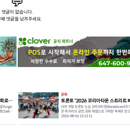
💬
댓글이 없습니다.
째 댓글을 남겨주세요.
문화
회로’
토론토 '2026 코리아타운 스트리트 
(Yonge
이번 주말 토론토 도심 코리아타운(Koreatown)이
티벌' 개최
(Clark
운 먹거리와 공연, 문화 체험으로 가득한 축제의 장
t) 일부 구간
신한다. 오는 8월 8일(토) 오후 1시부터 8시까지 블루어 스
2026-08-06 15:12:11
트리트 웨스트(Bloor St. W.)와 유클리드 애비뉴(Euc
(Glen
Ave.) 일대에서 '한인타운 스트리트 페스티벌(Korea
직후 구간까
Street Festival)'이 개최된다. 이번 행사는 토론토에서 가장