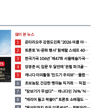
많이 본 뉴스
1
온타리오주 강원도민회 '2026 여름 야유
회' 성료
2
토론토 'K-문화 행사' 함께할 스태프 40명 
채용 공고
3
한국가곡 106년 ‘제47회 서울예술가곡제’ 
2회차 무대 성황
4
양경춘 씨, 입문 두 달만에 '쏜힐 파크골프' 
첫 홀인원 주인공
5
캐나다 야외활동 '진드기 주의보'…물렸을 
때 올바른 대처법은?
6
초보농장, 건강한 햇마늘 직거래 … 직접 만
든 전통 장류도 판매
7
"장보기가 무섭다"… 캐나다인 76% '식료
품값이 가장 부담'
8
"캐리어 들고 싹쓸이" 토론토 소매절도 
546명 검거…훔친 물건 재유통
9
"목요일까지 주유 미루세요"… 휘발유값 