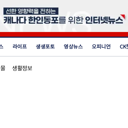
스
라이프
생생포토
영상뉴스
오피니언
CK
동물
생활정보