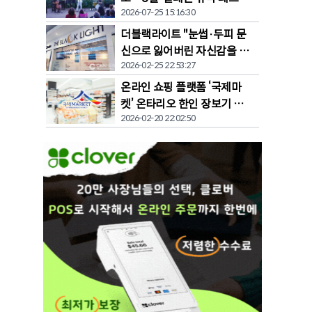
2026-07-25 15:16:30
벌' 개막
더블랙라이트 "눈썹·두피 문
신으로 잃어버린 자신감을 되
2026-02-25 22:53:27
찾다"
온라인 쇼핑 플랫폼 ‘국제마
켓’ 온타리오 한인 장보기 문
2026-02-20 22:02:50
화 바꾼다