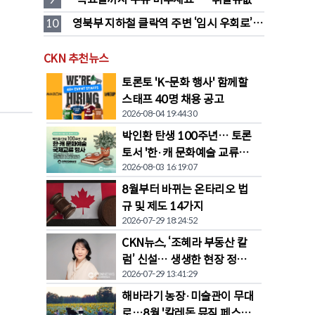
대폭 하락 예고
10
영북부 지하철 클락역 주변 ‘임시 우회로’ 
전환… “영 스트리트 바뀐다”
CKN 추천뉴스
토론토 'K-문화 행사' 함께할
스태프 40명 채용 공고
2026-08-04 19:44:30
박인환 탄생 100주년… 토론
토서 '한·캐 문화예술 교류전'
2026-08-03 16:19:07
열린다
8월부터 바뀌는 온타리오 법
규 및 제도 14가지
2026-07-29 18:24:52
CKN뉴스, ‘조혜라 부동산 칼
럼’ 신설… 생생한 현장 정보
2026-07-29 13:41:29
공유
해바라기 농장·미술관이 무대
로…8월 '칼레돈 뮤직 페스티