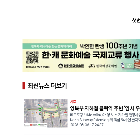
첫번
최신뉴스 더보기
사회
영북부 지하철 클락역 주변 ‘임시 우
메트로링스(Metrolinx)가 영 노스 지하철 연장사업
전환… “영 스트리트 바뀐다”
North Subway Extension)의 핵심 역사인 클락역
Station) 건설을 위해 영 스트리트(Yonge Stree
2026-08-06 17:24:37
을 장기간 우회 운영한다고 발표했다. 메트로링스는 굴착기
도착에 앞서 공간을 확보하기 위해 글렌 캐머런 로드
Cameron Rd.)에서 클락 애비뉴(Clark Ave.) 