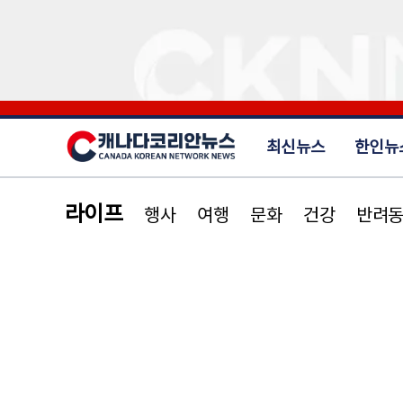
최신뉴스
한인뉴
라이프
행사
여행
문화
건강
반려