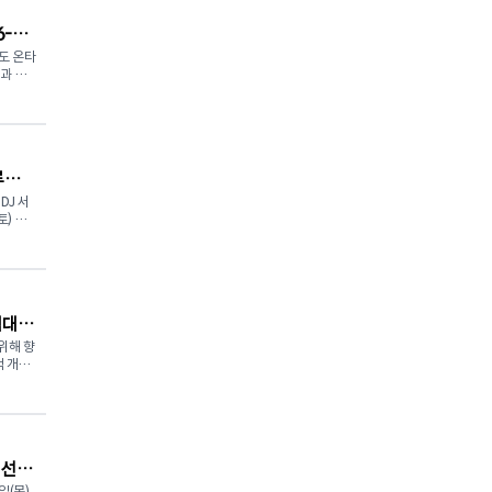
을 한자
6-
질 예정
도 온타
과 학
 경험할
로, 학
의 전통문
에 필요
 데이
으로 재해
자격
이다.
루즈
 익숙한
수 있
DJ 서
 프로그
요하다.
토) 토
후 내내
서 운영
 선셋
스향상지
도 학교
주최
 타 교육
 시작으로
 통제
서 이어
하고,
 또는
시료 지원
임대주
스 K-크
을 방문
다양함
'로 마
위해 향
택 개발
 함께
ueens
생 대
공동 기자
코리아데이
 콘셉트
 수 있
 라이
며, 이
le
공동으로
름 저녁
궐선거
용되는 주
생활 설
제 분
일(목)