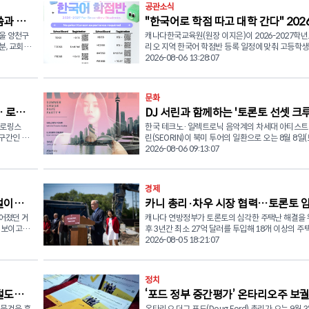
공관소식
시 우회로
활기찬 지역 중 하나인 한인타운의 풍경과 소리, 맛
씀과 나
"한국어로 학점 따고 대학 간다" 202
리에서 경험할 수 있는 다채로운 프로그램으로 꾸며
스시 등이
이다. ■ 한국 전통 국악부터 현대 시티팝까지 다채로운 공
울 양천구
캐나다한국교육원(원장 이지은)이 2026-2027학년
2027 한국어 학점반 모집
연 방문객들은 다양한 한국 음식을 맛보는 것은 물론, 현장
분, 교회 본
리오 지역 한국어 학점반 등록 일정에 맞춰 고등학생
인프라 사
인터랙티브 활동과 라이브 공연을 통해 한국 문화를
새기고, 베
부모들의 적극적인 관심과 참여를 당부했다. 한국어는 온타
2026-08-06 13:28:07
을 북쪽으로
수 있다. 주요 공연 라인업으로는 캐나다한국전통음악협회
실천했다.
리오주의 정규 고교 학점(Secondary Credit) 과정으
챨드, 브릿
(KTMAC)가 참여해 소리와 무용, 사물놀이 등 한국
며, 예루살
생들은 한국어와 한국문화를 배우며 고등학교 졸업
화 유산을 선보인다. 이어 음악 밴드 '넥스트 퍼펙트
며 예배의
한 학점을 취득할 수 있다. 특히 12학년 한국어 과정
문화
aunch
(Next Perfect Day)'가 시티팝 음악을 현대적 감각
(LKKDU)은 대학 지원 시 활용할 수 있는 대학 입학 
계를 마무리
석한 무대를 선보이며 축제 분위기를 한층 돋울 예정
 로렌
DJ 서린과 함께하는 '토론토 선셋 크
' 이라는
(University Level, U) 과목으로 인정되어, 한국어에
 굴착하며
■ 대중교통 이용 권장... 지역 상권 활성화 기대 공연 외에
동포 학생들에게 입시 전략상 유리한 선택과목이 될 
트로링스
한국 테크노·일렉트로닉 음악계의 차세대 아티스트 
레이브 파티'
도 지역 소상공인들이 참여하는 마케팅 행사와 문화
한다며, 하
다. 다만 대학 및 전공별 반영 기준은 개별 확인이 필
 구간인 로
린(SEORIN)이 북미 투어의 일환으로 오는 8월 8일(
설하기 위
램, 가족 단위 방문객을 위한 다양한 체험 활동이 오
고 강조했
이번 한국어 학점반은 온타리오 지역 주요 교육청에
on) 건설
론토를 찾아 온타리오 호수 위에서 펼쳐지는 대규모
2026-08-06 09:13:07
회하는 작
펼쳐진다. 세부 프로그램 일정은 한인타운 비즈니
되며, 거주지 교육청에 과목이 개설되지 않은 경우에
크루즈 레이브 공연을 선보인다. 이번 '2026 북미 투어
구(BIA) 공식 소셜 미디어 채널을 통해 확인할 수 있다. 
주님은 죄
지도교사(Guidance Counselor)와의 상담을 통해
됨에 따라
(North America Tour)'는 8월 7일 캘거리 공연을
차로를 유
측은 축제 당일 유클리드 애비뉴 일대의 차량 통행이
조하며 하나
청 프로그램을 수강할 수 있다. 캐나다한국교육원은 한국어
토론토를 거쳐 8월 13일부터 15일까지 미국 뉴욕에
안정적으로
되는 만큼 자가용보다는 대중교통 이용을 권장했다. 이번
경제
학점반 수강생들을 위해 한국 문화 체험 활동을 지원
 RT) 를
지는 일정으로 진행된다. 토론토 공연은 FBS와 ESCape가
 기존 위치
행사 입장료는 무료이며 TTC 배서스트(Bathurst)역
럼 성도들도
우수 학생을 대상으로 한국어능력시험(TOPIK) 응
턱걸이…
카니 총리·차우 시장 협력…토론토 
 케네디역
공동 주최하고 LEKA와 82Party가 협찬하는 '이클립
크리스티(Christie)역에서 하차하여 도보로 행사장
음의 자세를
및 2027년 코리아데이 한국어말하기대회 개최 등 
 총 사업
루즈(ECLIPSE K-CRUISE) 선셋 크루즈 레이브 파티
이어졌던 거
캐나다 연방정부가 토론토의 심각한 주택난 해결을 
택 5,600세대 공급 발표
(YRT,
하는 것이 좋다. © 2026 CANADA KOREAN NETWORK
프로그램도 함께 추진할 예정이다. 캐나다한국교육원은 한
오주의 대
련된다. 행사는 8월 8일(토) 오후 6시부터 11시까지 토론토
 보이고 있
후 3년간 최소 27억 달러를 투입해 18개 이상의 주
NEWS (CKN뉴스)
틀과 습관을
국어 학점반 학생들을 위해 다양한 지원 프로그램도
하버프론트 양키 레이디 III(YANKEE LADY III, 259 Q
사업을 추진한다. 마크 카니(Mark Carney) 연방 총리는 5일
2026-08-05 18:21:07
)
로운 마음을
운영한다. 한국문화 체험 프로그램을 비롯해 우수 학
0명 이상의
Quay West)에서 열린다. 이번 공연은 실내 클럽이 아닌 럭
995건으
(수) 올리비아 차우(Olivia Chow) 토론토 시장과 
상 한국어능력시험(TOPIK) 응시료 지원, '2027 
평균 출퇴근
셔리 크루즈 위에서 진행되는 오픈에어(Open-Air)
계절적 요인
회견을 열고 대규모 주택 공급 계획을 발표했다. 이번 투자
민들을 위한
한국어 말하기대회' 개최 등 한국어 학습 동기를 높일
 블루어-영
로, 토론토 스카이라인과 석양을 배경으로 DJ 서린의
으로 집계됐
로 5,600가구 이상의 신규 임대주택이 공급될 예정이
는 다양한 기회를 제공할 계획이다. 또한 캐나다한국교육원
정치
브 DJ 공연을 즐길 수 있는 것이 가장 큰 특징이다. 주최 측
가운데 최소 1,800가구는 저렴한 임대주택(Affordab
천하기 위
은 캐나다한인교육자협회(KCEN, 회장 김지은)와 
보로 헬스
은 공연 참가자들에게 가벼운 다과를 제공하며, 한여
절도
‘포드 정부 중간평가’ 온타리오주 보
흐름을 보
Housing) 또는 임대료 규제(Rent-Control)가 적
며, 성도들
'현직 고교 교장 및 교사가 들려주는 슬기로운 고교
리 접근성을
호수 위에서 한국 일렉트로닉 음악과 함께 색다른 축
택으로 조성된다. 카니 총리는 "올해 말까지 약 4,500가구
 물건을 훔
온타리오 더그 포드(Doug Ford) 총리가 오는 9월 3