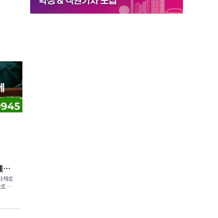
페스
 다채로
으로 변
lid
town