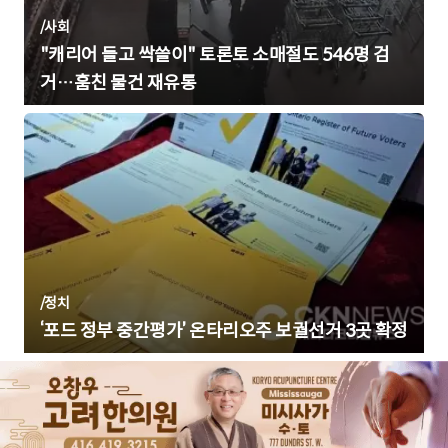
/
사회
"캐리어 들고 싹쓸이" 토론토 소매절도 546명 검
거…훔친 물건 재유통
/
정치
‘포드 정부 중간평가’ 온타리오주 보궐선거 3곳 확정