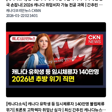
국 손잡나| 2026 캐나다 취업비자 가능 전공 과목 | 간추린 캐
나다뉴스 | CKNNEWS, 캐나다코리안뉴스
캐나다코리안뉴스 CKNN
2026-01-22 02:14:01
▶
[캐나다소식] 캐나다 유학생 등 임시체류자 140만명 불법체류
위기| 토론토 고학력자 취업난 심각 | 최신 간추린 캐나다뉴스 |