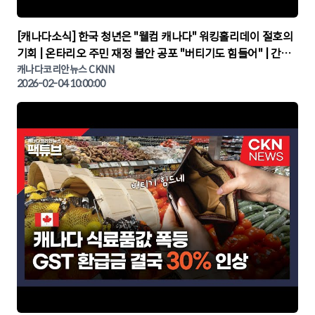
▶
[캐나다소식] 한국 청년은 "웰컴 캐나다" 워킹홀리데이 절호의
기회 | 온타리오 주민 재정 불안 공포 "버티기도 힘들어" | 간추
린 캐나다뉴스 | CKNNEWS, 캐나다코리안뉴스
캐나다코리안뉴스 CKNN
2026-02-04 10:00:00