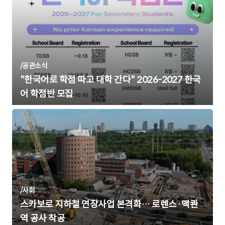
/
공관소식
"한국어로 학점 따고 대학 간다" 2026-2027 한국
어 학점반 모집
/
사회
스카보로 지하철 연장사업 본격화… 로렌스·맥콴
역 공사 착공