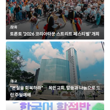
/
문화
토론토 '2026 코리아타운 스트리트 페스티벌' 개최
/
종교
"본질을 회복하라"… 목민교회, 말씀과 나눔으로 드
린 주일예배