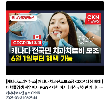
▶
[캐나다코리안뉴스] 캐나다 치과진료보조금 CDCP 대상 확대 |
대학졸업생 취업비자 PGWP 제한 폐지 | 최신 간추린 캐나다뉴
캐나다코리안뉴스 CKNN
스 | CKNNEWS | 캐나다뉴스 | 토론토뉴스
2025-03-31 06:25:44