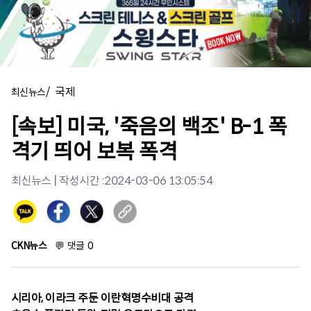
/
국제
최신뉴스
[속보] 미국, '죽음의 백조' B-1 폭
격기 띄어 보복 폭격
최신뉴스
| 작성시간 :
2024-03-06 13:05:54
CKN뉴스
💬
댓글
0
시리아, 이라크 주둔 이란혁명수비대 공격