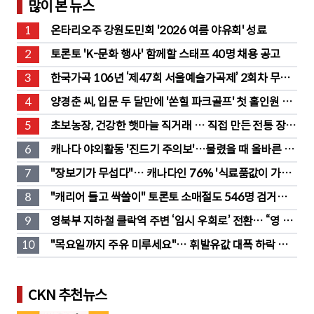
많이 본 뉴스
1
온타리오주 강원도민회 '2026 여름 야유회' 성료
2
토론토 'K-문화 행사' 함께할 스태프 40명 채용 공고
3
한국가곡 106년 ‘제47회 서울예술가곡제’ 2회차 무대 
성황
4
양경춘 씨, 입문 두 달만에 '쏜힐 파크골프' 첫 홀인원 주
인공
5
초보농장, 건강한 햇마늘 직거래 … 직접 만든 전통 장류
도 판매
6
캐나다 야외활동 '진드기 주의보'…물렸을 때 올바른 대
처법은?
7
"장보기가 무섭다"… 캐나다인 76% '식료품값이 가장 
부담'
8
"캐리어 들고 싹쓸이" 토론토 소매절도 546명 검거…
훔친 물건 재유통
9
영북부 지하철 클락역 주변 ‘임시 우회로’ 전환… “영 스
트리트 바뀐다”
10
"목요일까지 주유 미루세요"… 휘발유값 대폭 하락 예
고
CKN 추천뉴스