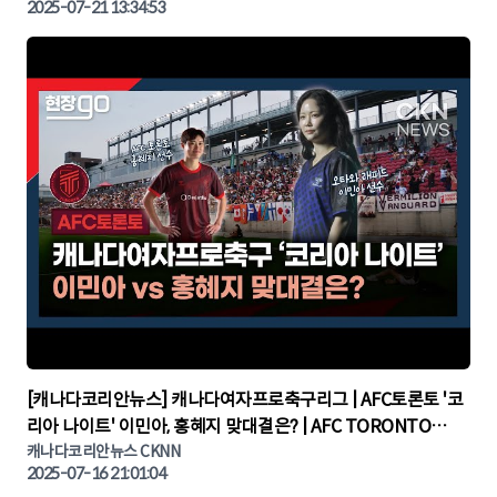
2025-07-21 13:34:53
▶
[캐나다코리안뉴스] 캐나다여자프로축구리그 | AFC토론토 '코
리아 나이트' 이민아, 홍혜지 맞대결은? | AFC TORONTO
KOREA NIGHT | 캐나다뉴스 | 토론토뉴스
캐나다코리안뉴스 CKNN
2025-07-16 21:01:04