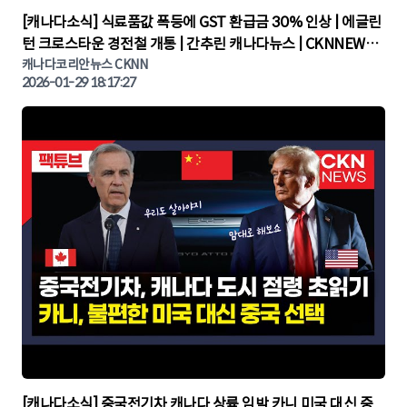
▶
[캐나다소식] 식료품값 폭등에 GST 환급금 30% 인상 | 에글린
턴 크로스타운 경전철 개통 | 간추린 캐나다뉴스 | CKNNEWS,
캐나다코리안뉴스
캐나다코리안뉴스 CKNN
2026-01-29 18:17:27
▶
[캐나다소식] 중국전기차 캐나다 상륙 임박 카니 미국 대신 중