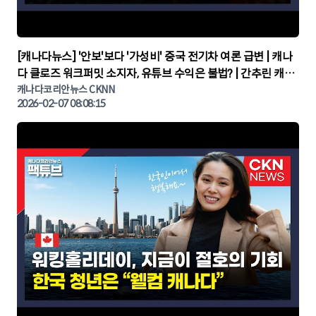
▶
[캐나다뉴스] '안보'보다 '가성비' 중국 전기차 여론 급변 | 캐나
다 클로즈 워크퍼밋 소지자, 유튜브 수익은 불법? | 간추린 캐나
다뉴스 | CKNNEWS, 캐나다코리안뉴스
캐나다코리안뉴스 CKNN
2026-02-07 08:08:15