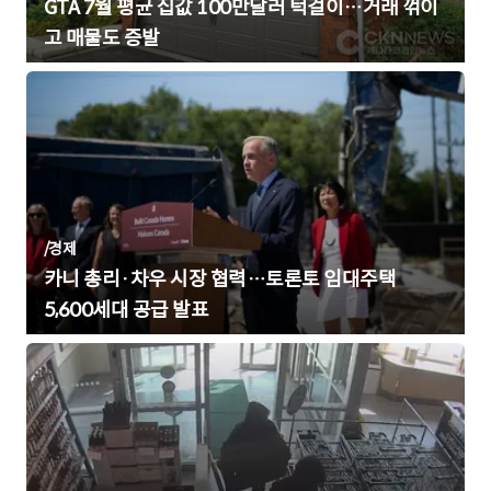
GTA 7월 평균 집값 100만달러 턱걸이…거래 꺾이
고 매물도 증발
/
경제
카니 총리·차우 시장 협력…토론토 임대주택
5,600세대 공급 발표