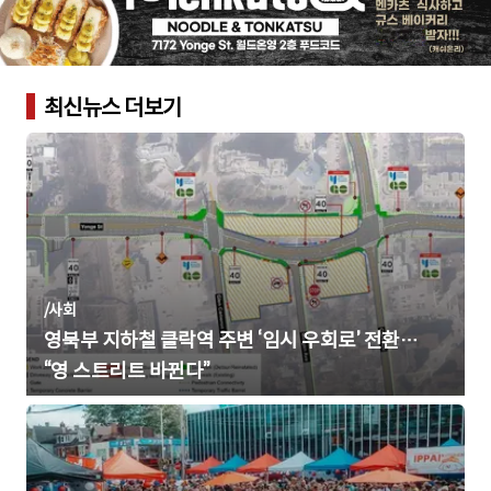
최신뉴스 더보기
/
사회
영북부 지하철 클락역 주변 ‘임시 우회로’ 전환…
“영 스트리트 바뀐다”