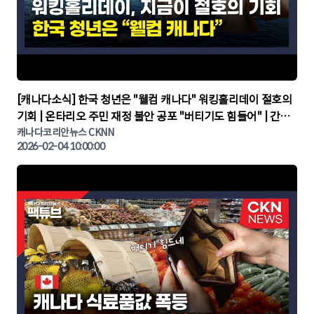
▶
[캐나다소식] 한국 청년은 "웰컴 캐나다" 워킹홀리데이 절호의
기회 | 온타리오 주민 재정 불안 공포 "버티기도 힘들어" | 간추
린 캐나다뉴스 | CKNNEWS, 캐나다코리안뉴스
캐나다코리안뉴스 CKNN
2026-02-04 10:00:00