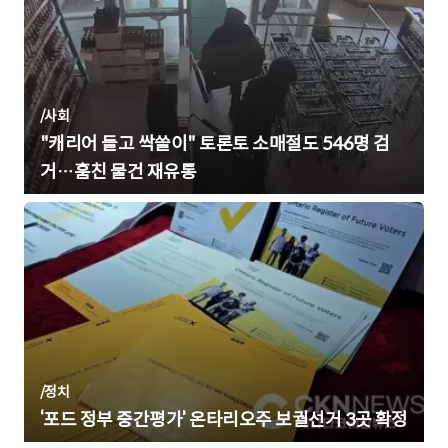
/
사회
"캐리어 들고 싹쓸이" 토론토 소매절도 546명 검
거…훔친 물건 재유통
/
정치
‘포드 정부 중간평가’ 온타리오주 보궐선거 3곳 확정