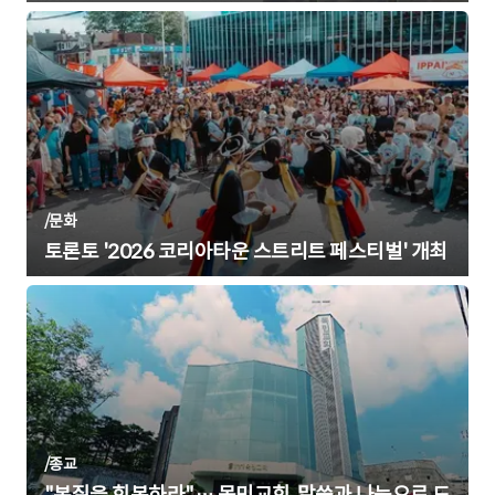
/
문화
토론토 '2026 코리아타운 스트리트 페스티벌' 개최
/
종교
"본질을 회복하라"… 목민교회, 말씀과 나눔으로 드