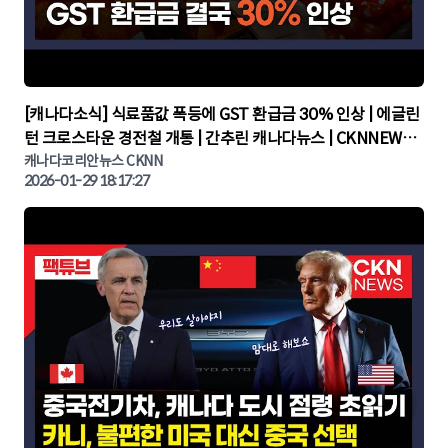
▶
[캐나다소식] 식료품값 폭등에 GST 환급금 30% 인상 | 에글린
턴 크로스타운 경전철 개통 | 간추린 캐나다뉴스 | CKNNEWS,
캐나다코리안뉴스
캐나다코리안뉴스 CKNN
2026-01-29 18:17:27