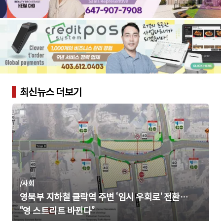
최신뉴스 더보기
/
사회
영북부 지하철 클락역 주변 ‘임시 우회로’ 전환…
“영 스트리트 바뀐다”