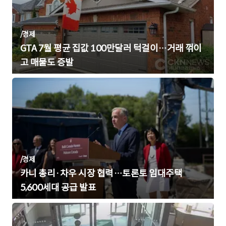
/
경제
GTA 7월 평균 집값 100만달러 턱걸이…거래 꺾이
고 매물도 증발
/
경제
카니 총리·차우 시장 협력…토론토 임대주택
5,600세대 공급 발표