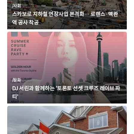
/
사회
스카보로 지하철 연장사업 본격화… 로렌스·맥콴
역 공사 착공
/
문화
DJ 서린과 함께하는 '토론토 선셋 크루즈 레이브 파
티'