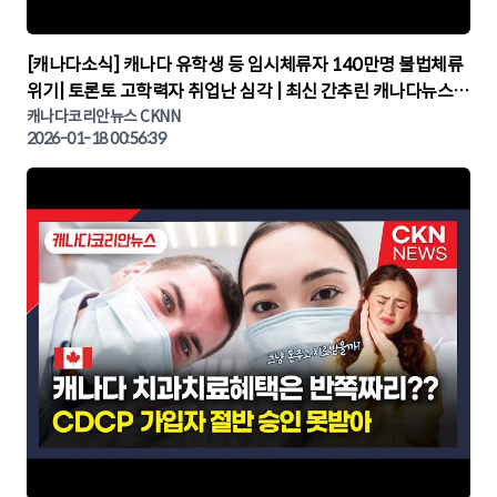
▶
[캐나다소식] 캐나다 유학생 등 임시체류자 140만명 불법체류
위기| 토론토 고학력자 취업난 심각 | 최신 간추린 캐나다뉴스 |
CKNNEWS, 캐나다코리안뉴스
캐나다코리안뉴스 CKNN
2026-01-18 00:56:39