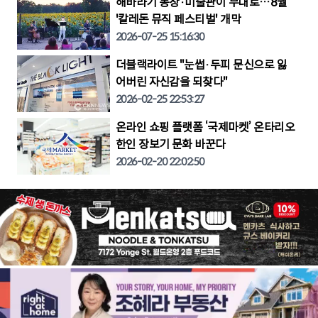
해바라기 농장·미술관이 무대로…8월
'칼레돈 뮤직 페스티벌' 개막
2026-07-25 15:16:30
더블랙라이트 "눈썹·두피 문신으로 잃
어버린 자신감을 되찾다"
2026-02-25 22:53:27
온라인 쇼핑 플랫폼 ‘국제마켓’ 온타리오
한인 장보기 문화 바꾼다
2026-02-20 22:02:50