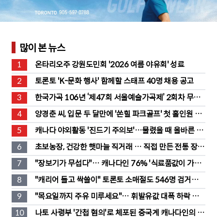
많이 본 뉴스
1
온타리오주 강원도민회 '2026 여름 야유회' 성료
2
토론토 'K-문화 행사' 함께할 스태프 40명 채용 공고
3
한국가곡 106년 ‘제47회 서울예술가곡제’ 2회차 무대 
성황
4
양경춘 씨, 입문 두 달만에 '쏜힐 파크골프' 첫 홀인원 주
인공
5
캐나다 야외활동 '진드기 주의보'…물렸을 때 올바른 대
처법은?
6
초보농장, 건강한 햇마늘 직거래 … 직접 만든 전통 장류
도 판매
7
"장보기가 무섭다"… 캐나다인 76% '식료품값이 가장 
부담'
8
"캐리어 들고 싹쓸이" 토론토 소매절도 546명 검거…
훔친 물건 재유통
9
"목요일까지 주유 미루세요"… 휘발유값 대폭 하락 예
고
10
나토 사령부 '간첩 혐의'로 체포된 중국계 캐나다인의 정