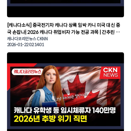
▶
[캐나다소식] 중국전기차 캐나다 상륙 임박 카니 미국 대신 중
국 손잡나| 2026 캐나다 취업비자 가능 전공 과목 | 간추린 캐
나다뉴스 | CKNNEWS, 캐나다코리안뉴스
캐나다코리안뉴스 CKNN
2026-01-22 02:14:01