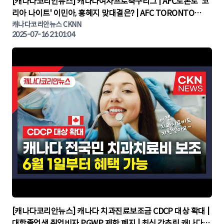
[캐나다코리안뉴스] 캐나다여자프로축구리그 | AFC토론토 '코
리아 나이트' 이민아, 홍혜지 맞대결은? | AFC TORONTO
KOREA NIGHT | 캐나다뉴스 | 토론토뉴스
캐나다코리안뉴스 CKNN
2025-07-16 21:01:04
▶
[캐나다코리안뉴스] 캐나다 치과진료보조금 CDCP 대상 확대 |
대학졸업생 취업비자 PGWP 제한 폐지 | 최신 간추린 캐나다뉴