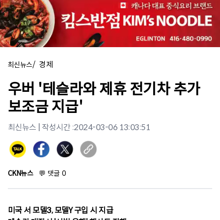
/
경제
최신뉴스
우버 '테슬라와 제휴 전기차 추가
보조금 지급'
최신뉴스
| 작성시간 :
2024-03-06 13:03:51
CKN뉴스
💬
댓글
0
미국 서 모델3, 모델Y 구입 시 지급