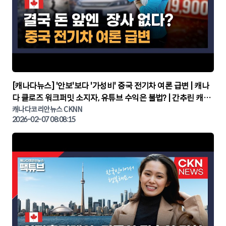
▶
[캐나다뉴스] '안보'보다 '가성비' 중국 전기차 여론 급변 | 캐나
다 클로즈 워크퍼밋 소지자, 유튜브 수익은 불법? | 간추린 캐나
다뉴스 | CKNNEWS, 캐나다코리안뉴스
캐나다코리안뉴스 CKNN
2026-02-07 08:08:15