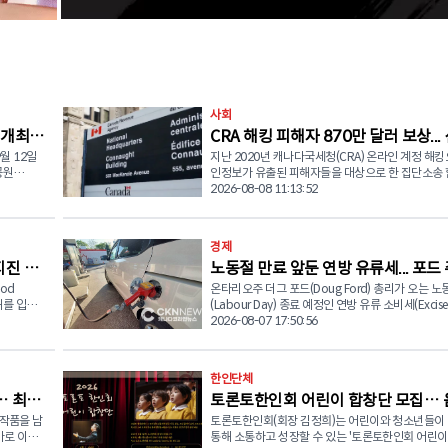
사회
 개최…
CRA 해킹 피해자 870만 달러 보상...
월 12일
지난 2020년 캐나다국세청(CRA) 온라인 계정 해킹
접수 시작
공원
인정보가 유출된 피해자들을 대상으로 한 집단소송
thon)' 행사
따라 수천 명의 피해자들이 최대 5,000달러의 보상
2026-08-08 11:13:52
할 수 있게 됐다. 이번 보상은 지난 5월 집단소송(Class
들의 안정
Action) 합의에 따른 것으로 캐나다 연방정부는 총 
 위해 다양
달러 이상을 피해자들에게 지급하기로 합의했다. 소송에 따
경제
르면 지난 2020년 3월 1일부터 12월 31일까지 
지진 피
노동절 만료 앞둔 연방 유류세... 포드
 어르신들
청(CRA) '마이 어카운트(My Account)', 서비스캐나
소통하는 대
Service Canada Account), 정부인증키(GCKey)
od
온타리오주 더그 포드(Doug Ford) 총리가 오는 노
리 "내년까지 연장하라"
정부 온라인 계정 등에 저장된 개인정보와 금융정보
피해를 입은
(Labour Day) 종료 예정인 연방 유류 소비세(Excise 
활력과 사회
자에 의해 무단으로 열람됐다. 집단소송 관리기관인 KPMG
대상으로 긴
면제 조치를 연장해 달라고 마크 카니 캐나다 총리에
2026-08-07 17:50:56
 함께 나눔
는 "정부 온라인 계정의 보안 장치가 충분하지 않아
식 요청했다. 8일(금) 오전, 포드 총리는 자신의 사회관계망
힘을 쏟고
지 않은 제3자가 개인정보와 금융정보에 접근할 수 
물품 지원
서비스(SNS)에 공개한 서한에서 "연방정부가 시행 
다"며 "일부 사례에서는 유출된 정보를 이용해 코로나
사 양성
발유와 경유에 대한 소비세 면제 조치를 최소 2027년
한인단체
로그램 운영
원금 등을 허위로 신청한 사례도 발생했다"고 밝혔다. 다
일까지 연장하거나 아예 영구화해야 한다"고 촉구했다.
캐나다 연방정부는 이번 합의가 법적 책임을 인정한
… 최숙
토론토한인회 어린이 합창단 모집… 
는 클러스터
드 총리는 "오는 9월 7일 노동절에 종료 예정인 이
 기초 영
아니며, 분쟁을 해결하기 위한 합의라고 설명했다. 이번 보
안을 논의
생활비 상승과 미국의 관세 정책으로 인한 경제적 
 작품을 남
토론토한인회(회장 김정희)는 어린이와 청소년들이
으로 하나 되는 미래세대
 사물놀이
상은 피해 정도에 따라 세 가지 유형으로 지급된다. 먼저 개
속에서 어려움을 겪는 국민들에게 꼭 필요한 지원"
가로 이어
통해 소통하고 성장할 수 있는 '토론토한인회 어린
 등이 포함
인정보 무단 접근 문제를 해결하기 위해 시간을 들인