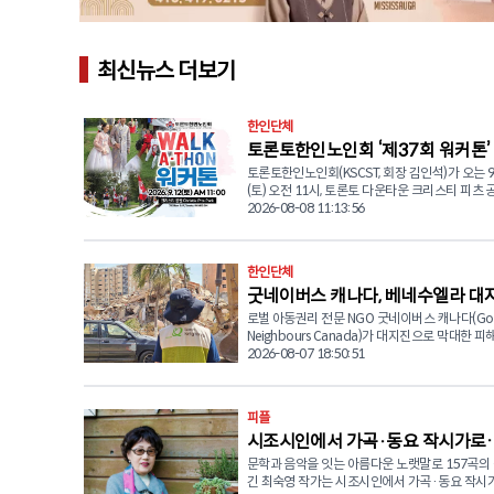
최신뉴스 더보기
한인단체
토론토한인노인회 ‘제37회 워커톤’
토론토한인노인회(KSCST, 회장 김인석)가 오는 9
함께하는 따뜻한 나눔
(토) 오전 11시, 토론토 다운타운 크리스티 피츠 
(Christie Pits Park)에서 '2026 워커톤(Walk-a-
2026-08-08 11:13:56
를 개최한다. 1973년 설립돼 올해로 창립 52주년을 맞은 토
론토한인노인회는 지난 반세기 동안 한인 시니어
적인 정착과 삶의 질 향상, 건강한 공동체 형성을
한인단체
한 복지사업과 문화 프로그램을 운영해 왔다. 올해로 37회
굿네이버스 캐나다, 베네수엘라 대
를 맞는 워커톤은 단순한 걷기 행사를 넘어 한인
이 함께 건강을 증진하고 교류하며 지역사회와 
로벌 아동권리 전문 NGO 굿네이버스 캐나다(Go
해 지역 긴급구호품 전달
표적인 자선행사로 자리매김하고 있다. 노인회 측은 "외로
Neighbours Canada)가 대지진으로 막대한 
움과 신체적 어려움을 겪는 어르신들에게 삶의 
베네수엘라 현장에서 이재민 1만 1,931가구를 
2026-08-07 18:50:51
적 교류의 기회를 제공하고, 지역사회 구성원들이
급구호 물품 지원을 완료했다고 밝혔다. 현재 약 24,477명
을 실천하는 의미 있는 행사로 발전시키기 위해 
이 107곳의 임시 대피소에 머물고 있으며 긴급 
있다"고 밝혔다. 이번 워커톤을 통해 마련되는 후원금은 어
외에도 심리사회적 안정 지원 프로그램을 위한 강
피플
르신들의 실생활에 도움이 되는 다양한 복지 프
교육을 자원봉사자들과 함께 진행중에 있다. 굿네이버스는
에 사용될 예정이다. 주요 지원 사업으로는 스마트폰 활용
시조시인에서 가곡·동요 작시가로
유엔 인도주의업무조정국(UNOCHA)이 주관하
교육을 통한 디지털 역량 강화, 일상생활에 필요한
회의에 참석해 국제기구 및 현지 기관과 협력 방
문학과 음악을 잇는 아름다운 노랫말로 157곡의
영 작가의 끝나지 않은 ‘노래’
어회화 교육, 댄스와 체조 등 건강증진 프로그램,
중이다. 또한 나이과타(Naiguatá) 및 성 프란시스코 데 아
긴 최숙영 작가는 시조시인에서 가곡·동요 작시
등 전통문화 활동, 그리고 어르신 식사 지원 사업