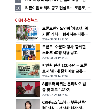
접수 시작
10
리튬이온 배터리 공포 현실로… 토론토, 잇
따라 화재 발생
CKN 추천뉴스
토론토한인노인회 ‘제37회 워
커톤’ 개최… 함께하는 따뜻한
2026-08-08 15:13:56
나눔
토론토 'K-문화 행사' 함께할
스태프 40명 채용 공고
2026-08-04 19:44:30
박인환 탄생 100주년… 토론
토서 '한·캐 문화예술 교류전'
2026-08-03 16:19:07
열린다
8월부터 바뀌는 온타리오 법
규 및 제도 14가지
2026-07-29 18:24:52
CKN뉴스, ‘조혜라 부동산 칼
럼’ 신설… 생생한 현장 정보