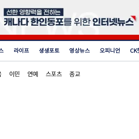
스
라이프
생생포토
영상뉴스
오피니언
CK
육
이민
연예
스포츠
종교