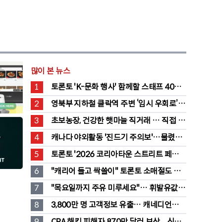
많이 본 뉴스
1
토론토 'K-문화 행사' 함께할 스태프 40명 
채용 공고
2
영북부 지하철 클락역 주변 ‘임시 우회로’ 
전환… “영 스트리트 바뀐다”
3
초보농장, 건강한 햇마늘 직거래 … 직접 만
든 전통 장류도 판매
4
캐나다 야외활동 '진드기 주의보'…물렸을 
때 올바른 대처법은?
5
토론토 '2026 코리아타운 스트리트 페스티
벌' 개최
6
"캐리어 들고 싹쓸이" 토론토 소매절도 
546명 검거…훔친 물건 재유통
7
"목요일까지 주유 미루세요"… 휘발유값 
대폭 하락 예고
8
3,800만 명 고객정보 유출… 캐네디언타이
어 대규모 집단소송 직면
9
CRA 해킹 피해자 870만 달러 보상... 신청 