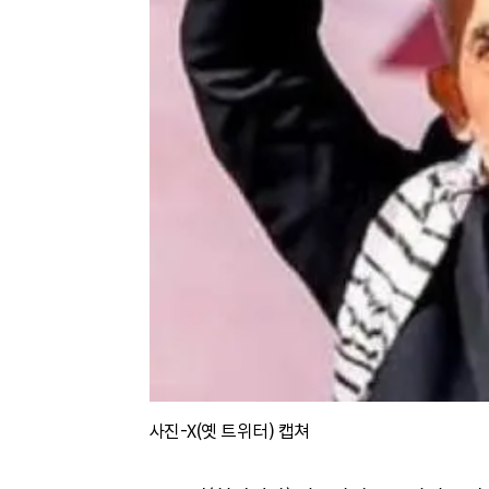
사진-X(옛 트위터) 캡쳐