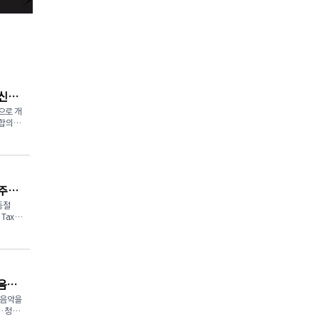
 신청
으로 개
 합의에
을 신청
870만
캐나다국세
 주총
다(My
를 이용한
동절
가 제3
Tax)
게 공
 허가받
있었
중인 휘
19 지
 1월 1
만
 포
 것은
음악
번 조치는
불확실성
 음악을
이라고
이·청소
 피해