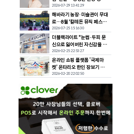
2026-07-29 13:41:29
공유
해바라기 농장·미술관이 무대
로…8월 '칼레돈 뮤직 페스티
2026-07-25 15:16:30
벌' 개막
더블랙라이트 "눈썹·두피 문
신으로 잃어버린 자신감을 되
2026-02-25 22:53:27
찾다"
온라인 쇼핑 플랫폼 ‘국제마
켓’ 온타리오 한인 장보기 문
2026-02-20 22:02:50
화 바꾼다