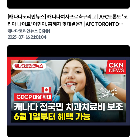
▶
[캐나다코리안뉴스] 캐나다여자프로축구리그 | AFC토론토 '코
리아 나이트' 이민아, 홍혜지 맞대결은? | AFC TORONTO
KOREA NIGHT | 캐나다뉴스 | 토론토뉴스
캐나다코리안뉴스 CKNN
2025-07-16 21:01:04