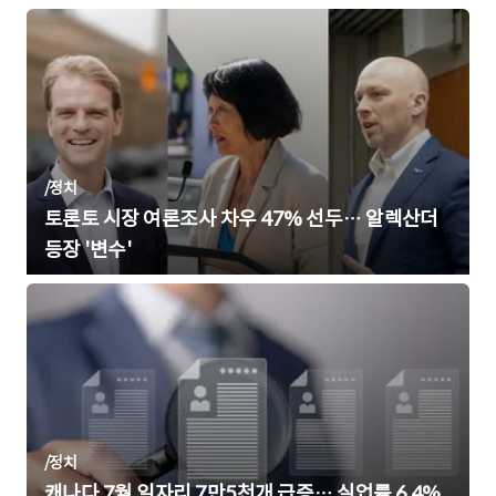
/
정치
토론토 시장 여론조사 차우 47% 선두… 알렉산더
등장 '변수'
/
정치
캐나다 7월 일자리 7만5천개 급증… 실업률 6.4%