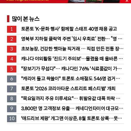
많이 본 뉴스
1
토론토 'K-문화 행사' 함께할 스태프 40명 채용 공고
2
영북부 지하철 클락역 주변 ‘임시 우회로’ 전환… “영 스
트리트 바뀐다”
3
초보농장, 건강한 햇마늘 직거래 … 직접 만든 전통 장류
도 판매
4
캐나다 야외활동 '진드기 주의보'…물렸을 때 올바른 대
처법은?
5
"장보기가 무섭다"… 캐나다인 76% '식료품값이 가장 
부담'
6
"캐리어 들고 싹쓸이" 토론토 소매절도 546명 검거…
훔친 물건 재유통
7
토론토 '2026 코리아타운 스트리트 페스티벌' 개최
8
"목요일까지 주유 미루세요"… 휘발유값 대폭 하락 예
고
9
3,800만 명 고객정보 유출… 캐네디언타이어 대규모 집
단소송 직면
10
'애드리브 제왕' 개그맨 이상준, 8월 토론토 상륙…웃음 
폭탄 예고