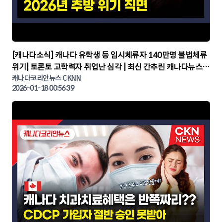
▶
[캐나다소식] 캐나다 유학생 등 임시체류자 140만명 불법체류
위기| 토론토 고학력자 취업난 심각 | 최신 간추린 캐나다뉴스 |
CKNNEWS, 캐나다코리안뉴스
캐나다코리안뉴스 CKNN
2026-01-18 00:56:39