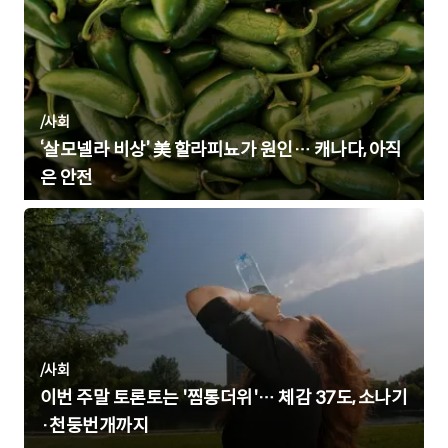
/
사회
‘살모넬라 비상’ 美 할라피뇨가 원인… 캐나다, 아직
은 안전
/
사회
이번 주말 토론토는 '찜통더위'… 체감 37도, 소나기
·천둥번개까지