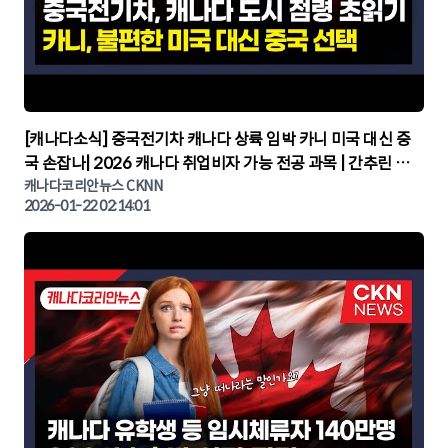
▶
[캐나다소식] 중국전기차 캐나다 상륙 임박 카니 미국 대신 중
국 손잡나| 2026 캐나다 취업비자 가능 전공 과목 | 간추린 캐
나다뉴스 | CKNNEWS, 캐나다코리안뉴스
캐나다코리안뉴스 CKNN
2026-01-22 02:14:01