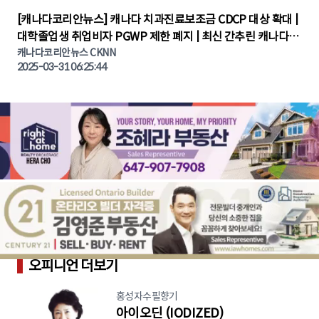
▶
[캐나다코리안뉴스] 캐나다 치과진료보조금 CDCP 대상 확대 |
대학졸업생 취업비자 PGWP 제한 폐지 | 최신 간추린 캐나다뉴
캐나다코리안뉴스 CKNN
스 | CKNNEWS | 캐나다뉴스 | 토론토뉴스
2025-03-31 06:25:44
오피니언 더보기
홍성자수필향기
아이오딘 (IODIZED)