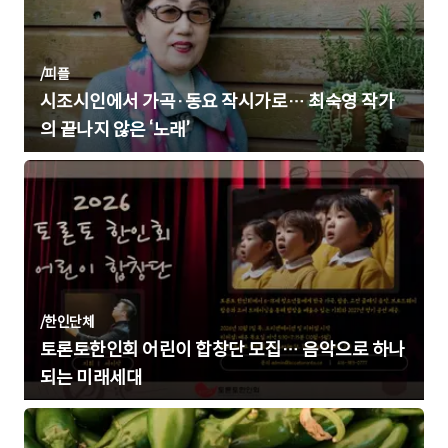
/
피플
시조시인에서 가곡·동요 작시가로… 최숙영 작가
의 끝나지 않은 ‘노래’
/
한인단체
토론토한인회 어린이 합창단 모집… 음악으로 하나
되는 미래세대