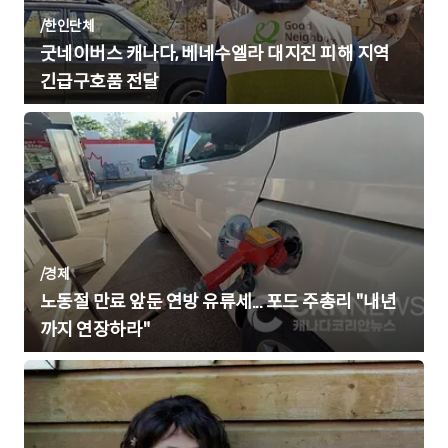
/
한인단체
굿네이버스 캐나다, 베네수엘라 대지진 피해 지역
긴급구호품 전달
/
경제
노동절 만료 앞둔 연방 유류세... 포드 주총리 "내년
까지 연장하라"