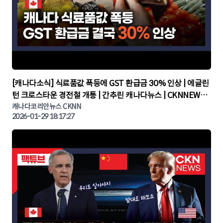
▶
[캐나다소식] 식료품값 폭등에 GST 환급금 30% 인상 | 에글린
턴 크로스타운 경전철 개통 | 간추린 캐나다뉴스 | CKNNEWS,
캐나다코리안뉴스
캐나다코리안뉴스 CKNN
2026-01-29 18:17:27