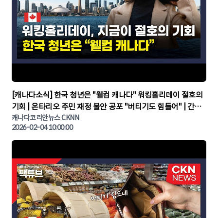
▶
[캐나다소식] 한국 청년은 "웰컴 캐나다" 워킹홀리데이 절호의
기회 | 온타리오 주민 재정 불안 공포 "버티기도 힘들어" | 간추
린 캐나다뉴스 | CKNNEWS, 캐나다코리안뉴스
캐나다코리안뉴스 CKNN
2026-02-04 10:00:00