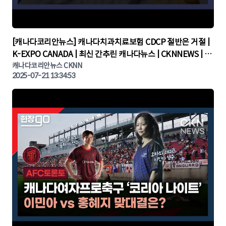
▶
[캐나다코리안뉴스] 캐나다치과치료보험 CDCP 절반은 거절 |
K-EXPO CANADA | 최신 간추린 캐나다뉴스 | CKNNEWS | 캐
나다뉴스 | 토론토뉴스
캐나다코리안뉴스 CKNN
2025-07-21 13:34:53