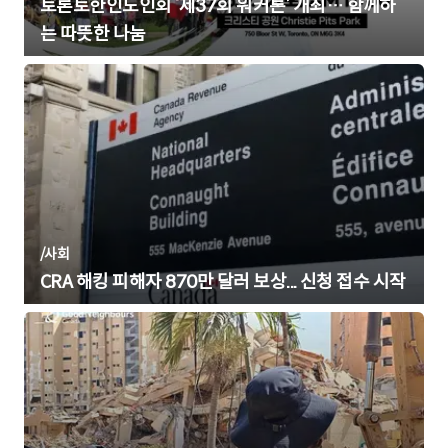
토론토한인노인회 ‘제37회 워커톤’ 개최… 함께하
는 따뜻한 나눔
/
사회
CRA 해킹 피해자 870만 달러 보상... 신청 접수 시작