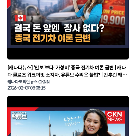
▶
[캐나다뉴스] '안보'보다 '가성비' 중국 전기차 여론 급변 | 캐나
다 클로즈 워크퍼밋 소지자, 유튜브 수익은 불법? | 간추린 캐나
다뉴스 | CKNNEWS, 캐나다코리안뉴스
캐나다코리안뉴스 CKNN
2026-02-07 08:08:15