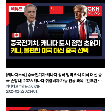
▶
[캐나다소식] 중국전기차 캐나다 상륙 임박 카니 미국 대신 중
국 손잡나| 2026 캐나다 취업비자 가능 전공 과목 | 간추린 캐
나다뉴스 | CKNNEWS, 캐나다코리안뉴스
캐나다코리안뉴스 CKNN
2026-01-22 02:14:01