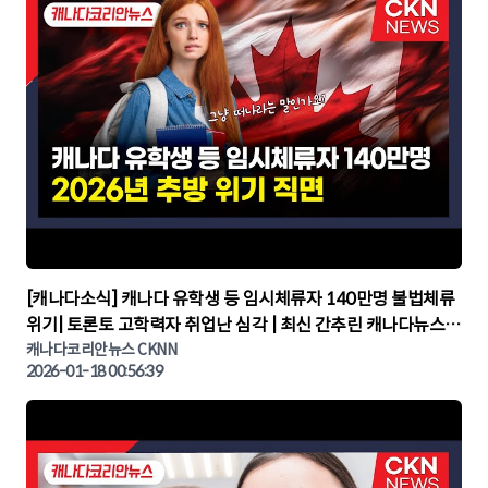
▶
[캐나다소식] 캐나다 유학생 등 임시체류자 140만명 불법체류
위기| 토론토 고학력자 취업난 심각 | 최신 간추린 캐나다뉴스 |
CKNNEWS, 캐나다코리안뉴스
캐나다코리안뉴스 CKNN
2026-01-18 00:56:39