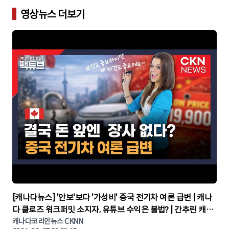
영상뉴스 더보기
▶
[캐나다뉴스] '안보'보다 '가성비' 중국 전기차 여론 급변 | 캐나
다 클로즈 워크퍼밋 소지자, 유튜브 수익은 불법? | 간추린 캐나
다뉴스 | CKNNEWS, 캐나다코리안뉴스
캐나다코리안뉴스 CKNN