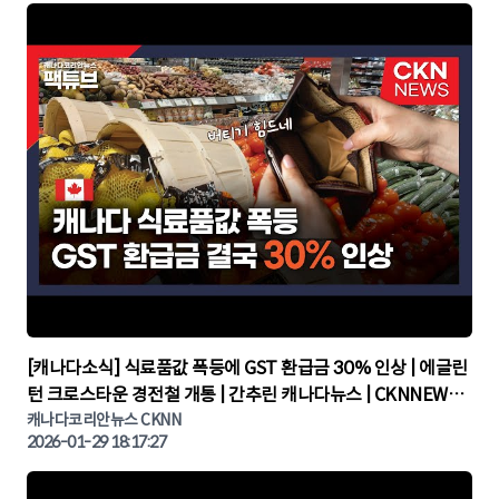
▶
[캐나다소식] 식료품값 폭등에 GST 환급금 30% 인상 | 에글린
턴 크로스타운 경전철 개통 | 간추린 캐나다뉴스 | CKNNEWS,
캐나다코리안뉴스
캐나다코리안뉴스 CKNN
2026-01-29 18:17:27