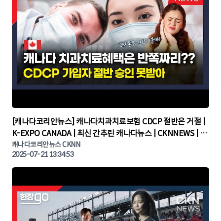
▶
[캐나다코리안뉴스] 캐나다치과치료보험 CDCP 절반은 거절 |
K-EXPO CANADA | 최신 간추린 캐나다뉴스 | CKNNEWS | 캐
나다뉴스 | 토론토뉴스
캐나다코리안뉴스 CKNN
2025-07-21 13:34:53