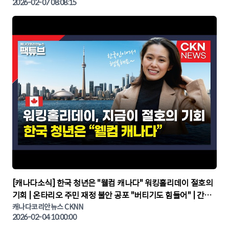
2026-02-07 08:08:15
▶
[캐나다소식] 한국 청년은 "웰컴 캐나다" 워킹홀리데이 절호의
기회 | 온타리오 주민 재정 불안 공포 "버티기도 힘들어" | 간추
린 캐나다뉴스 | CKNNEWS, 캐나다코리안뉴스
캐나다코리안뉴스 CKNN
2026-02-04 10:00:00