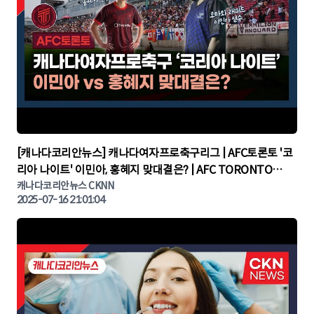
▶
[캐나다코리안뉴스] 캐나다여자프로축구리그 | AFC토론토 '코
리아 나이트' 이민아, 홍혜지 맞대결은? | AFC TORONTO
KOREA NIGHT | 캐나다뉴스 | 토론토뉴스
캐나다코리안뉴스 CKNN
2025-07-16 21:01:04