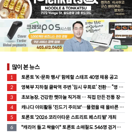
많이 본 뉴스
1
토론토 'K-문화 행사' 함께할 스태프 40명 채용 공고
2
영북부 지하철 클락역 주변 ‘임시 우회로’ 전환… “영 스
트리트 바뀐다”
3
초보농장, 건강한 햇마늘 직거래 … 직접 만든 전통 장류
도 판매
4
캐나다 야외활동 '진드기 주의보'…물렸을 때 올바른 대
처법은?
5
토론토 '2026 코리아타운 스트리트 페스티벌' 개최
6
"캐리어 들고 싹쓸이" 토론토 소매절도 546명 검거…