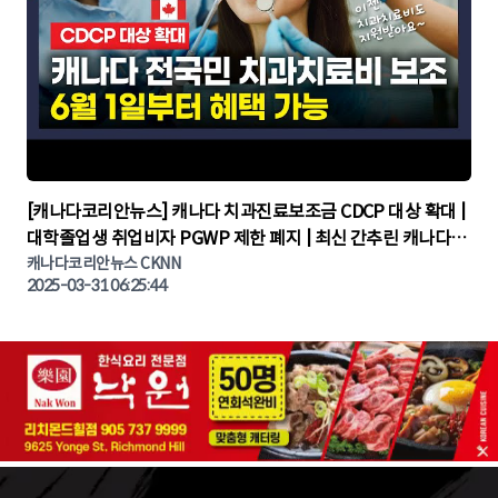
▶
[캐나다코리안뉴스] 캐나다 치과진료보조금 CDCP 대상 확대 |
대학졸업생 취업비자 PGWP 제한 폐지 | 최신 간추린 캐나다뉴
캐나다코리안뉴스 CKNN
스 | CKNNEWS | 캐나다뉴스 | 토론토뉴스
2025-03-31 06:25:44