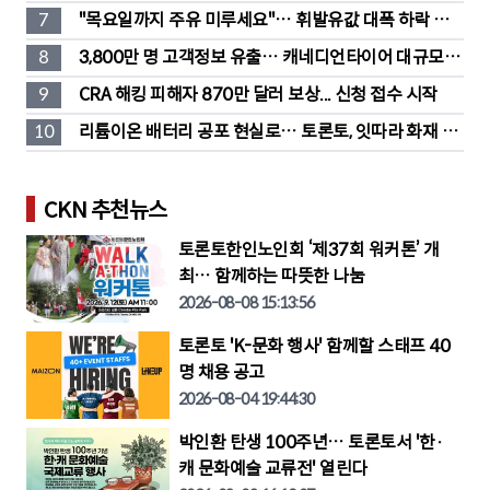
훔친 물건 재유통
7
"목요일까지 주유 미루세요"… 휘발유값 대폭 하락 예
고
8
3,800만 명 고객정보 유출… 캐네디언타이어 대규모 집
단소송 직면
9
CRA 해킹 피해자 870만 달러 보상... 신청 접수 시작
10
리튬이온 배터리 공포 현실로… 토론토, 잇따라 화재 발
생
CKN 추천뉴스
토론토한인노인회 ‘제37회 워커톤’ 개
최… 함께하는 따뜻한 나눔
2026-08-08 15:13:56
토론토 'K-문화 행사' 함께할 스태프 40
명 채용 공고
2026-08-04 19:44:30
박인환 탄생 100주년… 토론토서 '한·
캐 문화예술 교류전' 열린다