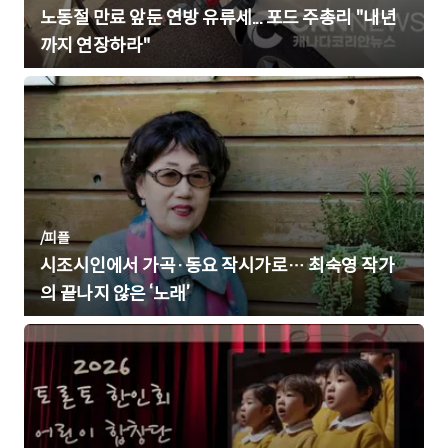
노동절 만료 앞둔 연방 유류세... 포드 주총리 "내년
까지 연장하라"
/
피플
시조시인에서 가곡·동요 작시가로… 최숙영 작가
의 끝나지 않은 ‘노래’