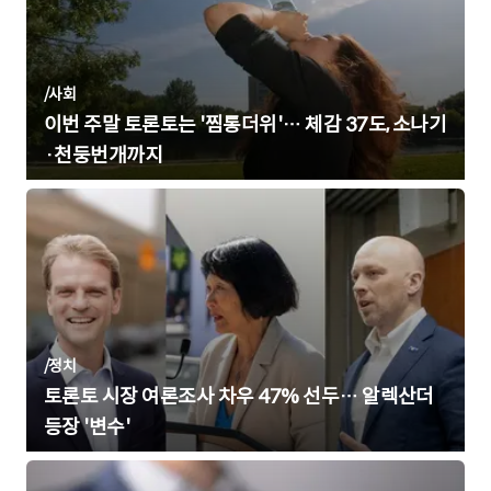
/
사회
이번 주말 토론토는 '찜통더위'… 체감 37도, 소나기
·천둥번개까지
/
정치
토론토 시장 여론조사 차우 47% 선두… 알렉산더
등장 '변수'