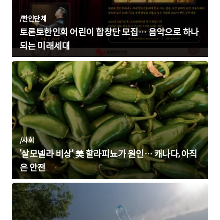
/
한인단체
토론토한인회 어린이 합창단 모집… 음악으로 하나
되는 미래세대
/
사회
‘살모넬라 비상’ 美 할라피뇨가 원인… 캐나다, 아직
은 안전