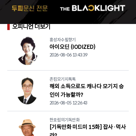
오피니언 더보기
홍성자수필향기
아이오딘 (IODIZED)
2026-08-06 13:43:39
존킴모기지톡톡
해외 소득으로도 캐나다 모기지 승
인이 가능할까?
2026-08-05 12:26:43
한호림의기독만화
[기독만화 미드미 15화] 잡사·먹사
라?