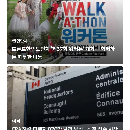
/
한인단체
토론토한인노인회 ‘제37회 워커톤’ 개최… 함께하
는 따뜻한 나눔
/
사회
CRA 해킹 피해자 870만 달러 보상... 신청 접수 시작