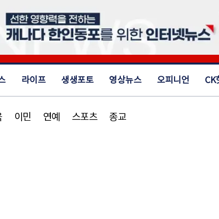
스
라이프
생생포토
영상뉴스
오피니언
CK
육
이민
연예
스포츠
종교