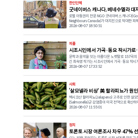
한인단체
굿네이버스 캐나다, 베네수엘라 대
로벌 아동권리 전문 NGO 굿네이버스 캐나다(Go
해 지역 긴급구호품 전달
Neighbours Canada)가 대지진으로 막대한 
베네수엘라 현장에서 이재민 1만 1,931가구를 
2026-08-07 18:50:51
급구호 물품 지원을 완료했다고 밝혔다. 현재 약 24,477명
이 107곳의 임시 대피소에 머물고 있으며 긴급 
외에도 심리사회적 안정 지원 프로그램을 위한 강
피플
교육을 자원봉사자들과 함께 진행중에 있다. 굿네이버스는
시조시인에서 가곡·동요 작시가로
유엔 인도주의업무조정국(UNOCHA)이 주관하
회의에 참석해 국제기구 및 현지 기관과 협력 방
문학과 음악을 잇는 아름다운 노랫말로 157곡의
영 작가의 끝나지 않은 ‘노래’
중이다. 또한 나이과타(Naiguatá) 및 성 프란시스코 데 아
긴 최숙영 작가는 시조시인에서 가곡·동요 작시
시스(St. Francisco de Asís) 교회에서 위생 키
진 예술 인생을 통해 한국 문학과 음악계에 의미 
2026-08-07 17:33:52
키트를 추가 배포할 예정이며, 현장 파견 팀의 효
취를 남겼다. 최숙영 작가의 문학 여정은 1996년 시조시인
을 위해 지진 긴급 대응 추적 시스템을 구축해 
으로 등단하면서 시작됐다. 이후 오랜 시간 시조와
강화했다. ■ 8월 4일 기준 주요 구호 물품 전달 현황 ▲ 비
작에 전념해온 그는 평소 마음속에 품고 있던 꿈
사회
상 식량 및 음용수: 식수난과 식량 부족이 심각한
위해 2013년 새로운 도전에 나섰다. 자신이 쓴 
가구에 비상식량과 안전한 식수 지원 ▲ 위생키트(H
‘살모넬라 비상’ 美 할라피뇨가 원인
운 선율을 만나 노래로 불리기를 바라는 마음으
Kits): 세정제, 소독제, 성인 및 영유아 개인위생 
작사사협회와 한국동요음악협회에 가입하며 본격
멕시코산 할라피뇨(Jalapeno) 고추로 인한 살
나다, 아직은 안전
임시 대피소 키트 및 생필품: 주거지를 잃은 가정
시 활동을 시작했다. 그 결과 지금까지 가곡 20곡(합창곡 6
(Salmonella)균 감염증이 미국 전역으로 확산
트, 모기장 및 기본 생활 필수품 배분 최신 공식 보고에 따르
곡 포함), 동요 137곡 등 모두 157곡의 작품이 
국에 비상이 걸렸다. 미국 식품의약국(FDA)은 지난 5일(수)
2026-08-07 11:55:01
면 이번 대지진으로 5,546명이 숨지고 1만 6,74
했다. 시조를 통해 다져온 운율과 섬세한 감성이 
발표를 통해 미 전역 27개 주에서 최소 345명의
다쳤으며, 2만 4,000여 명의 이재민이 107개 
요라는 새로운 장르를 만나 많은 사람들에게 친
균 감염 환자가 발생했다고 밝혔다. 이 중 36명이
머물고 있다. 특히 생필품과 의약품 고갈, 밀집된 대피소 내
가며 문학과 음악을 자연스럽게 연결했다. 최 작가는 최근
원했으며, 현재까지 사망자는 보고되지 않았다. 미국 식품의
감염병 위험이 가중되면서 현장의 구호 물품 지
정치
자신의 유튜브 채널을 통해 창작 합창곡 6곡을 
약국과 질병통제예방센터(CDC)는 이번 역학조
상황이다. ■ 추가 구호 물품 확보 및 지원 지속 대지진 피해
동안의 작품들을 다시 소개하고 있다. 박이제 작곡의 '저 높
토론토 시장 여론조사 차우 47% 선두…
감염 원인으로 멕시코 서부 시날로아(Sinaloa)
가 장기화함에 따라 전달된 구호 물품이 빠르게 
은 하늘을 봐요', 정유하 작곡의 '우리의 강 아리수여!
되어 코스트 시트러스 디스트리뷰터스(Coast Citr
오는 10월 치러지는 토론토 시장 선거를 앞두고 