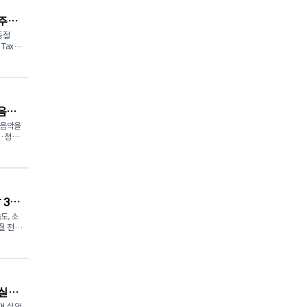
 주총
동절
Tax)
게 공
중인 휘
 1월 1
 포
음악
번 조치는
불확실성
 음악을
이라고
이·청소
정부가
 어린이
치다.
행되며,
0센트,
을 가진
을 줄이
 37
 목요
 면제를
에서 정
도, 소
 밝혔
질 전망
027년
인하하는
기연주회
 40%
해부터
있다.
 리터당
는다.
로 예
서 수
 연방 유
는 합창
 실업
로 예상되
 부가가
을 키울
지 치솟
며 실업