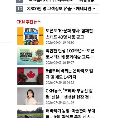
대폭 하락 예고
10
3,800만 명 고객정보 유출… 캐네디언타이
어 대규모 집단소송 직면
CKN 추천뉴스
토론토 'K-문화 행사' 함께할
스태프 40명 채용 공고
2026-08-04 19:44:30
박인환 탄생 100주년… 토론
토서 '한·캐 문화예술 교류전'
2026-08-03 16:19:07
열린다
8월부터 바뀌는 온타리오 법
규 및 제도 14가지
2026-07-29 18:24:52
CKN뉴스, ‘조혜라 부동산 칼
럼’ 신설… 생생한 현장 정보
2026-07-29 13:41:29
공유
해바라기 농장·미술관이 무대
로…8월 '칼레돈 뮤직 페스티