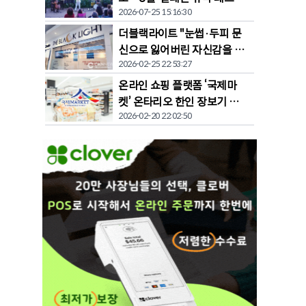
2026-07-25 15:16:30
벌' 개막
더블랙라이트 "눈썹·두피 문
신으로 잃어버린 자신감을 되
2026-02-25 22:53:27
찾다"
온라인 쇼핑 플랫폼 ‘국제마
켓’ 온타리오 한인 장보기 문
2026-02-20 22:02:50
화 바꾼다