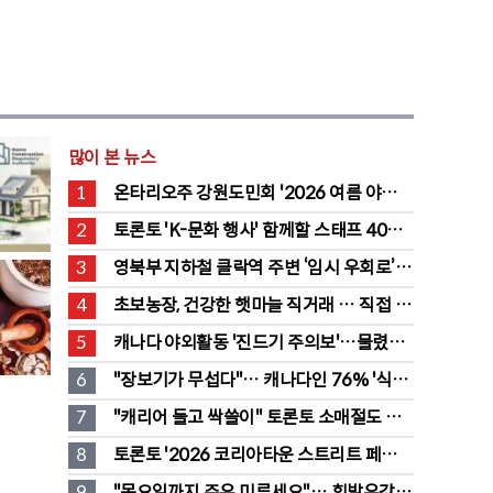
많이 본 뉴스
1
온타리오주 강원도민회 '2026 여름 야유
회' 성료
2
토론토 'K-문화 행사' 함께할 스태프 40명 
채용 공고
3
영북부 지하철 클락역 주변 ‘임시 우회로’ 
전환… “영 스트리트 바뀐다”
4
초보농장, 건강한 햇마늘 직거래 … 직접 만
든 전통 장류도 판매
5
캐나다 야외활동 '진드기 주의보'…물렸을 
때 올바른 대처법은?
6
"장보기가 무섭다"… 캐나다인 76% '식료
품값이 가장 부담'
7
"캐리어 들고 싹쓸이" 토론토 소매절도 
546명 검거…훔친 물건 재유통
8
토론토 '2026 코리아타운 스트리트 페스티
벌' 개최
9
"목요일까지 주유 미루세요"… 휘발유값 