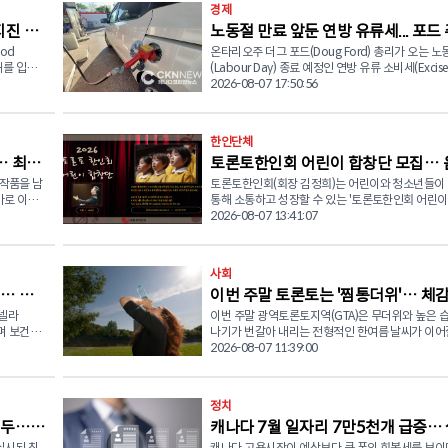
경제
지진 피
노동절 만료 앞둔 연방 유류세... 포드
od
온타리오주 더그 포드(Doug Ford) 총리가 오는 노
리 "내년까지 연장하라"
피해를 입은
(Labour Day) 종료 예정인 연방 유류 소비세(Excise 
대상으로 긴
면제 조치를 연장해 달라고 마크 카니 캐나다 총리에
2026-08-07 17:50:56
식 요청했다. 8일(금) 오전, 포드 총리는 자신의 사회관계망
물품 지원
서비스(SNS)에 공개한 서한에서 "연방정부가 시행 
사 양성
발유와 경유에 대한 소비세 면제 조치를 최소 2027년
한인단체
일까지 연장하거나 아예 영구화해야 한다"고 촉구했다.
… 최숙
토론토한인회 어린이 합창단 모집… 
는 클러스터
드 총리는 "오는 9월 7일 노동절에 종료 예정인 이
안을 논의
생활비 상승과 미국의 관세 정책으로 인한 경제적 
 작품을 남
토론토한인회(회장 김정희)는 어린이와 청소년들이
으로 하나 되는 미래세대
속에서 어려움을 겪는 국민들에게 꼭 필요한 지원"
가로 이어
통해 소통하고 성장할 수 있는 '토론토한인회 어린
트와 영유아
강조했다. 현재 시행 중인 연방 유류 소비세 면제는 지난 4
있는 발자
년 합창단'을 새롭게 창단한다. 이번 합창단은 ‘음악으로 하
2026-08-07 13:41:07
과적 대응
월 이란 전쟁 여파로 국제 유가가 급등하면서 연방
나 되는 미래세대’를 비전으로 6세부터 19세까지의
모니터링을
서민들의 부담을 줄이기 위해 한시적으로 도입한 조
 문학 창
·청소년을 대상으로 운영된다. 리허설은 영어로 진
해당 조치로 운전자들은 일반 휘발유 기준 리터당 1
을 이루기
국적과 문화적 배경에 관계없이 음악에 관심과 열정
사회
 피해 지역
경유는 리터당 4센트를 절감할 수 있게 됐다. 포드 총리는
시가 아름다
모든 학생에게 참여 기회를 제공한다. 합창단은 오는 10월
ygiene
"연방정부도 온타리오주처럼 주민들의 생활비 부담
… 캐
이번 주말 토론토는 '찜통더위'… 체감
로 한국가곡
1일(목) 첫 오리엔테이션 및 리허설을 시작으로 매주
용품 전달 ▲
기 위한 적극적인 정책을 추진해야 한다"며 "유류세
적인 작
일 오후 5시 30분부터 7시 15분까지 토론토 한인회
모넬라
이번 주말 광역토론토지역(GTA)은 무더위와 높은 습
도, 소나기·천둥번개까지
을 위한 텐
영구적으로 유지하는 방안도 검토할 필요가 있다"고
기 리허설을 진행한다. 단원들은 체계적인 음악교육과 합창
하며 보건당
나기가 번갈아 내리는 전형적인 한여름 날씨가 이어
다. 온타리오주는 이미 지난 2022년 7월부터 주정부 휘발
세상에 탄생
훈련을 통해 음악적 기초와 앙상블 역량을 쌓은 뒤, 2
이다. 캐나다 환경부에 따르면 8월 7일(금) 토론토는 최고기
2026-08-07 11:39:00
0명 이상이
유세를 리터당 5.7센트, 경유세를 리터당 5.3센트 
가곡과 동
5월에 전문 음악인들과 함께하는 콜라보레이션 정
 살모넬라
온 27도까지 오르겠으며 오후에는 구름이 많이 끼고
임시 대피소에
정책을 시행했다. 이후 여러 차례 연장을 거쳐 지난
숙하게 다가
무대를 선보일 예정이다. 합창단의 음악감독 및 지휘는 캐
 병원에 입
확률의 소나기와 함께 천둥번개가 발생할 가능성이 
이를 영구화했으며, 현재 온타리오주의 휘발유세는
나다를 중심으로 활동하고 있는 서이삭 지휘자가 맡
또한 습도도 높아서 체감온도는 34도까지 오를 것으
원이 시급한
9센트 수준으로 유지되고 있다. 한편 연방 보수당의 피에르
정치
공개하며 그
줄리어드 음악대학을 비롯한 다양한 음악교육기관에
사를 통해
상되며 밤 최저기온은 영상 21도가 되 전망이다. 8월 8일
폴리에브르(Pierre Poilievre) 대표도 자유당 정부에
학하며 폭넓은 교육 및 연주 경험을 쌓은 서 지휘자
캐나다 7월 일자리 7만5천개 급증…
주에서 재배
(토)은 이번 주말 가운데 가장 무더운 날이 될 것으
소진되고
류 소비세뿐 아니라 휘발유와 경유에 부과되는 연방
', '어린
실력 향상뿐 아니라 학생들의 전반적인 음악적 소양
us
는 가운데 낮 최고기온은 29도, 체감온도는 37도까
실시된 최
캐나다 고용시장이 예상보다 큰 폭의 회복세를 보이