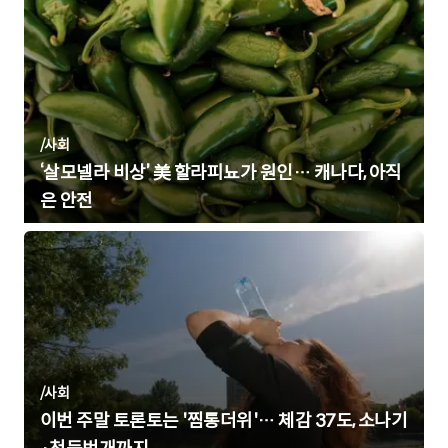
/
사회
‘살모넬라 비상’ 美 할라피뇨가 원인… 캐나다, 아직
은 안전
/
사회
이번 주말 토론토는 '찜통더위'… 체감 37도, 소나기