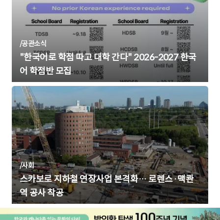
/
공관소식
"한국어로 학점 따고 대학 간다" 2026-2027 한국
어 학점반 모집
/
사회
스카보로 지하철 연장사업 본격화… 로렌스·맥콴
역 공사 착공