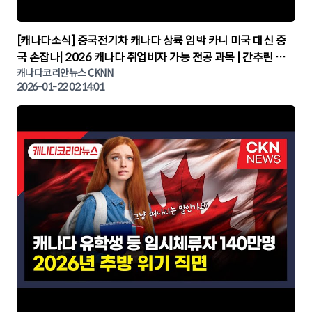
▶
[캐나다소식] 중국전기차 캐나다 상륙 임박 카니 미국 대신 중
국 손잡나| 2026 캐나다 취업비자 가능 전공 과목 | 간추린 캐
나다뉴스 | CKNNEWS, 캐나다코리안뉴스
캐나다코리안뉴스 CKNN
2026-01-22 02:14:01