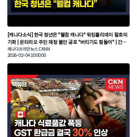
▶
[캐나다소식] 한국 청년은 "웰컴 캐나다" 워킹홀리데이 절호의
기회 | 온타리오 주민 재정 불안 공포 "버티기도 힘들어" | 간추
린 캐나다뉴스 | CKNNEWS, 캐나다코리안뉴스
캐나다코리안뉴스 CKNN
2026-02-04 10:00:00