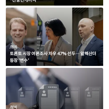
·천둥번개까지
/
정치
토론토 시장 여론조사 차우 47% 선두… 알렉산더
등장 '변수'
/
정치