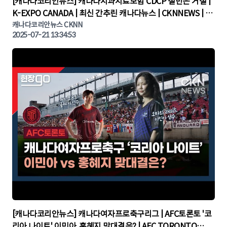
[캐나다코리안뉴스] 캐나다치과치료보험 CDCP 절반은 거절 |
K-EXPO CANADA | 최신 간추린 캐나다뉴스 | CKNNEWS | 캐
나다뉴스 | 토론토뉴스
캐나다코리안뉴스 CKNN
2025-07-21 13:34:53
▶
[캐나다코리안뉴스] 캐나다여자프로축구리그 | AFC토론토 '코
리아 나이트' 이민아, 홍혜지 맞대결은? | AFC TORONTO