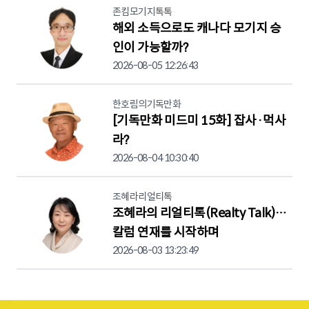
존킴모기지톡톡
해외 소득으로도 캐나다 모기지 승
인이 가능할까?
2026-08-05 12:26:43
한호림의기독만화
[기독만화 미드미 15화] 잡사·먹사
라?
2026-08-04 10:30:40
조혜라리얼티톡
조혜라의 리얼티톡(Realty Talk)…
칼럼 연재를 시작하며
2026-08-03 13:23:49