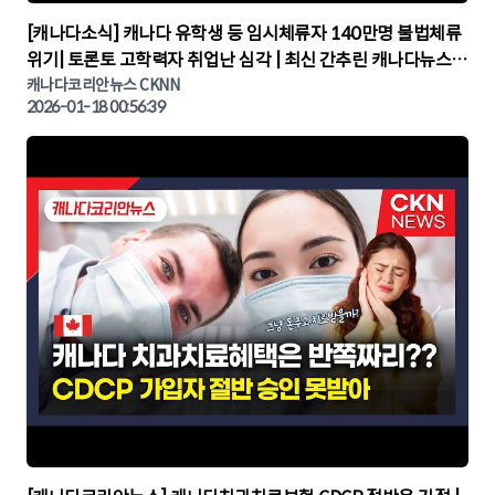
▶
[캐나다소식] 캐나다 유학생 등 임시체류자 140만명 불법체류
위기| 토론토 고학력자 취업난 심각 | 최신 간추린 캐나다뉴스 |
CKNNEWS, 캐나다코리안뉴스
캐나다코리안뉴스 CKNN
2026-01-18 00:56:39
▶