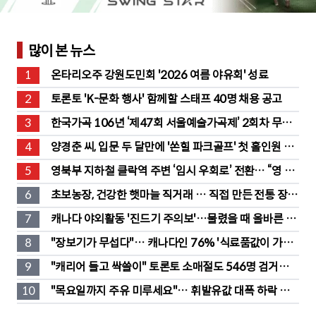
많이 본 뉴스
1
온타리오주 강원도민회 '2026 여름 야유회' 성료
2
토론토 'K-문화 행사' 함께할 스태프 40명 채용 공고
3
한국가곡 106년 ‘제47회 서울예술가곡제’ 2회차 무대 
성황
4
양경춘 씨, 입문 두 달만에 '쏜힐 파크골프' 첫 홀인원 주
인공
5
영북부 지하철 클락역 주변 ‘임시 우회로’ 전환… “영 스
트리트 바뀐다”
6
초보농장, 건강한 햇마늘 직거래 … 직접 만든 전통 장류
도 판매
7
캐나다 야외활동 '진드기 주의보'…물렸을 때 올바른 대
처법은?
8
"장보기가 무섭다"… 캐나다인 76% '식료품값이 가장 
부담'
9
"캐리어 들고 싹쓸이" 토론토 소매절도 546명 검거…
훔친 물건 재유통
10
"목요일까지 주유 미루세요"… 휘발유값 대폭 하락 예
고