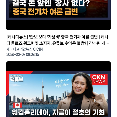
▶
[캐나다뉴스] '안보'보다 '가성비' 중국 전기차 여론 급변 | 캐나
다 클로즈 워크퍼밋 소지자, 유튜브 수익은 불법? | 간추린 캐나
다뉴스 | CKNNEWS, 캐나다코리안뉴스
캐나다코리안뉴스 CKNN
2026-02-07 08:08:15