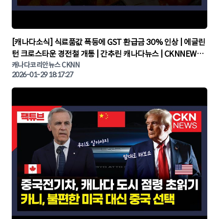
▶
[캐나다소식] 식료품값 폭등에 GST 환급금 30% 인상 | 에글린
턴 크로스타운 경전철 개통 | 간추린 캐나다뉴스 | CKNNEWS,
캐나다코리안뉴스
캐나다코리안뉴스 CKNN
2026-01-29 18:17:27