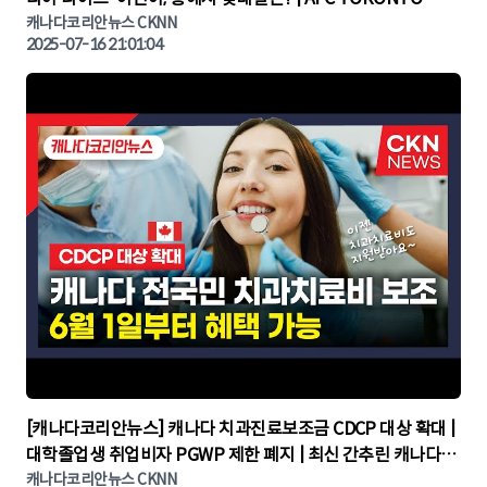
KOREA NIGHT | 캐나다뉴스 | 토론토뉴스
캐나다코리안뉴스 CKNN
2025-07-16 21:01:04
▶
[캐나다코리안뉴스] 캐나다 치과진료보조금 CDCP 대상 확대 |
대학졸업생 취업비자 PGWP 제한 폐지 | 최신 간추린 캐나다뉴
캐나다코리안뉴스 CKNN
스 | CKNNEWS | 캐나다뉴스 | 토론토뉴스