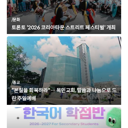
/
문화
토론토 '2026 코리아타운 스트리트 페스티벌' 개최
/
종교
"본질을 회복하라"… 목민교회, 말씀과 나눔으로 드
린 주일예배