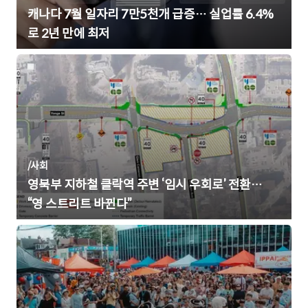
캐나다 7월 일자리 7만5천개 급증… 실업률 6.4%
로 2년 만에 최저
/
사회
영북부 지하철 클락역 주변 ‘임시 우회로’ 전환…
“영 스트리트 바뀐다”