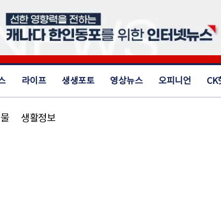
스
라이프
생생포토
영상뉴스
오피니언
CK
동물
생활정보