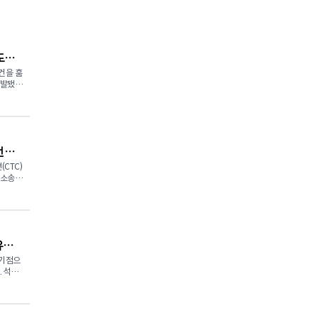
도
건을 훔
적발됐
 500
를 적용
언타
기로 2
결과를
CTC)
단소송이
과정에서
단일 사
코 로이어
 적용되
 개인정보
대로 집
은 주
art),
유값
 소매업
어에 양
화하는
 기점으
을 유유
라고 밝
유
 분사하
 사고
) 회장은
유 가격
범이 아
이스에
라고 밝