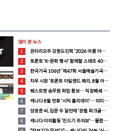
많이 본 뉴스
1
온타리오주 강원도민회 '2026 여름 야유
회' 성료
2
토론토 'K-문화 행사' 함께할 스태프 40명 
채용 공고
3
한국가곡 106년 ‘제47회 서울예술가곡제’ 
2회차 무대 성황
4
차우 시장 '토론토 아일랜드 페리, 8월 어린
이·시니어 무료' 발표
5
웨스트젯 승무원 파업 통보… 직장폐쇄 맞
불에 항공 대란
6
캐나다 8월 연휴 '시빅 홀리데이'… 의미와 
유래 완전정리
7
양경춘 씨, 입문 두 달만에 '쏜힐 파크골프' 
첫 홀인원 주인공
8
캐나다 야외활동 '진드기 주의보'…물렸을 
때 올바른 대처법은?
9
"장보기가 무섭다"… 캐나다인 76% '식료