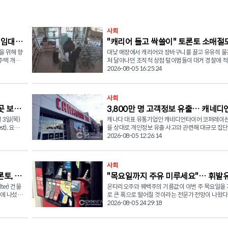
사회
 임대주
"캐리어 들고 싹쓸이" 토론토 소매절
을 위해 향
대낮 매장에서 캐리어와 장바구니를 끌고 유유히 물
546명 검거…훔친 물건 재유통
 주택 개발
쳐 달아나던 조직적 상점 털이범들이 대거 경찰에 
다. 5일(수) 토론토 경찰청(Toronto Police Service)은 수년
2026-08-05 16:25:24
과 공동 기자
간 추진해 온 조직적 소매 절도 사건 결과를 발표하며
명 이상의 피의자를 체포하고 4,000건이 넘는 혐의
정이며, 이
했다고 밝혔다. 마이론 뎀키우(Myron Demkiw) 토론토 경
사회
able
찰청장은 열린 기자회견에서 "이토비코 북쪽(North
곳 보궐
3,800만 명 고객정보 유출… 캐네디
 적용되는 주
Etobicoke) 지역에서 기승을 부리던 도난 사건을 계
년 전 조직범죄전담반을 신설했다"며 그간의 수사 
 3일(목)
캐나다 대표 유통기업인 캐네디언타이어 코퍼레이션(
이어 대규모 집단소송 직면
 동안 토
공개했다. 경찰이 발표한 집계에 따르면 현재까지 총 546명
t), 요크-
을 상대로 개인정보 유출 사고와 관련해 대규모 집
주택 가운데
이 체포됐으며 4,033건의 혐의가 입증됐다. 수사 
amilton
추진되고 있다. 지난 7월 24일(금), 캐나다 로펌 KND 콤플렉
2026-08-05 12:26:14
고 지적했
밝혀진 피해 물품 액수만 160만 달러를 넘어섰다. 
원 보궐선거를
스 리티게이션(KND Complex Litigation)과 해머
건 조사에서만 20명이 체포되고 400여 건의 혐의가
(수)부터
스(Hammerco Lawyers LLP)는 2025년 발생한
이 문제를
기도 했다. 경찰이 공개한 23구역(이토비코) CCTV 영상에
유출 사고 피해 고객을 대신해 캐네디언타이어를 상
사회
더 빠르게
는 범죄 조직의의 대담함이 그대로 담겼다. 피의자들
집권 온타리
단소송을 제기했다고 발표했다. 변호인단은 이번 소송을 통
류판매점(LCBO), 샤퍼스 드럭마트(Shoppers Drug M
토, 잇
"목요일까지 주유 미루세요"… 휘발
DP), 녹
해 개인정보 유출의 정확한 경위를 규명하고, 캐나다
치면서 캐
월마트(Walmart) 등에서 장바구니와 여행용 캐리
치열한 접전
계 전반의 개인정보 보호 및 데이터 관리 책임을 강
ter) 건물
온타리오주와 퀘벡주의 기름값이 이번 주 목요일을
대폭 하락 예고
 하나로
주와 생필품을 가득 담은 뒤 아무렇지 않은 듯 매장
한편 피해 고객들에 대한 손해배상을 청구할 계획이
에 나섰
로 큰 폭으로 떨어질 것이라는 전문가 전망이 나왔다. 석
히 빠져나갔다. 월마트 도난 사건 당시에는 현장을 막아서
당내 경선에
혔다. 이번 사건은 지난해 10월 2일 캐네디언타이어가 고객
당국이 배
시장 분석가인 캐나다석유협회(Canadians for
2026-08-05 24:29:18
면 임대료를
려던 보안 요원과 시민들을 향해 피의자가 최루액을
skine-
들에게 전자상거래 데이터베이스에서 개인정보 유출
Affordable Energy)의 단 맥티그(Dan McTeague
 없기 때
는 등 위험한 상황이 연출되기도 했다. 론 태버너(Ron
 하피즈
가 발생했다고 공식 통보하면서 알려졌다. 집단소송 측에
원들은 5일
오는 8월 6일(목)부터 온타리오와 퀘벡 전역의 휘발
다. 카
Taverner) 총경은 "이번에 체포된 인원 대부분이 초
따르면 해커들은 캐네디언타이어의 내부 데이터베
Blvd) 인
이 리터당 12센트 하락한 158.9센트를 기록할 것이