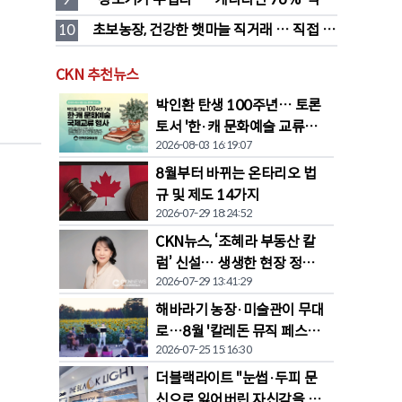
품값이 가장 부담'
10
초보농장, 건강한 햇마늘 직거래 … 직접 만
든 전통 장류도 판매
CKN 추천뉴스
박인환 탄생 100주년… 토론
토서 '한·캐 문화예술 교류전'
2026-08-03 16:19:07
열린다
8월부터 바뀌는 온타리오 법
규 및 제도 14가지
2026-07-29 18:24:52
CKN뉴스, ‘조혜라 부동산 칼
럼’ 신설… 생생한 현장 정보
2026-07-29 13:41:29
공유
해바라기 농장·미술관이 무대
로…8월 '칼레돈 뮤직 페스티
2026-07-25 15:16:30
벌' 개막
더블랙라이트 "눈썹·두피 문
신으로 잃어버린 자신감을 되