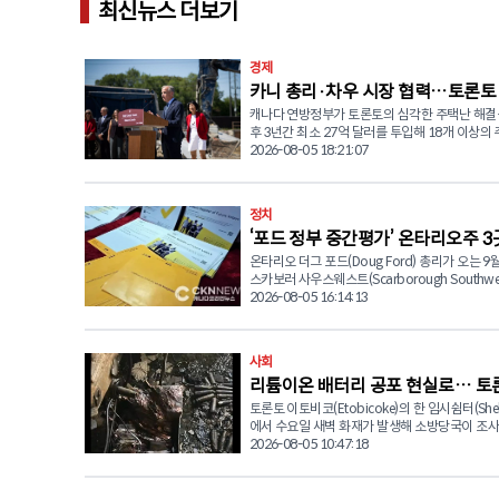
최신뉴스 더보기
경제
카니 총리·차우 시장 협력…토론토
캐나다 연방정부가 토론토의 심각한 주택난 해결
택 5,600세대 공급 발표
후 3년간 최소 27억 달러를 투입해 18개 이상의
사업을 추진한다. 마크 카니(Mark Carney) 연방 총리는 5일
2026-08-05 18:21:07
(수) 올리비아 차우(Olivia Chow) 토론토 시장
회견을 열고 대규모 주택 공급 계획을 발표했다. 이번 투자
로 5,600가구 이상의 신규 임대주택이 공급될 예
정치
가운데 최소 1,800가구는 저렴한 임대주택(Afford
‘포드 정부 중간평가’ 온타리오주 3
Housing) 또는 임대료 규제(Rent-Control)가
택으로 조성된다. 카니 총리는 "올해 말까지 약 4,500가구
온타리오 더그 포드(Doug Ford) 총리가 오는 9월
선거 9월 3일 확정
의 주택 공사를 시작하는 것이 목표"라며 "수십 년
스카보러 사우스웨스트(Scarborough Southwes
론토는 충분한 주택을 공급하지 못했고 공급된 
심코(York-Simcoe), 해밀턴 이스트-스토니크릭(H
2026-08-05 16:14:13
상당수는 시민들이 감당하기 어려운 가격이었다"
East-Stoney Creek) 등 3개 선거구에서 주의
다. 이어 "개발 부담금과 각종 세금, 건설비 상승, 부족한 개
실시한다고 공식 발표했다. 사전투표는 8월 26일
발 부지 등이 주택 가격 상승의 원인이 됐다"며 "
28일(금)까지 사흘간 실시된다. 이번 보궐선거는 각 선거구
사회
해결하는 가장 효과적인 방법은 더 많은 주택을 
의 전임 주의원이 사퇴하면서 치러지는 것으로, 
공급하는 것"이라고 덧붙였다. 토론토는 최근 수년간 주택
리튬이온 배터리 공포 현실로… 토론
오 진보보수당(PC)과 자유당(Liberal), 신민주당(N
공급 부족과 높은 금리, 지속적인 인구 증가가 겹
색당(Green Party)이 모두 후보를 내세우면서 
토론토 이토비코(Etobicoke)의 한 임시쉼터(Shel
따라 화재 발생
나다에서 가장 심각한 주택난을 겪는 도시 가운데
이 예상된다. 가장 관심을 모으고 있는 곳은 스카버러 사우
에서 수요일 새벽 화재가 발생해 소방당국이 조사
꼽히고 있다. 올리비아 차우 시장도 "토론토에는 서민들을
스웨스트 선거구다. 자유당 후보로는 지난 5월 
다. 현장에서는 탄 리튬이온 배터리가 발견되어 
2026-08-05 10:47:18
위한 주택이 지금 당장 필요하다"며 "월말이 되
서 전 연방 하원의원 네이트 어스킨-스미스(Nate Er
터리와 화재 간의 연관성을 집중 조사하고 있다. 토론토 소
마련하지 못하는 시민들은 더 이상 기다릴 여유가
Smith)를 불과 19표 차이로 누른 사업가 아산울
방청(Toronto Fire Services)에 따르면 소방대
문에 긴급한 마음으로 사업을 추진하고 있다"고 말했
(Ahsanul Hafiz)가 출마한다. 당초 스미스 전 의원은 이번
(수) 오전 5시 35분경 렉스데일 블러버드(Rexdale 