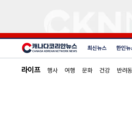
최신뉴스
한인뉴
라이프
행사
여행
문화
건강
반려