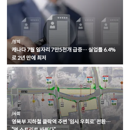
/
정치
캐나다 7월 일자리 7만5천개 급증… 실업률 6.4%
로 2년 만에 최저
/
사회
영북부 지하철 클락역 주변 ‘임시 우회로’ 전환…
“영 스트리트 바뀐다”