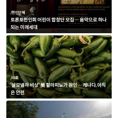
/
한인단체
토론토한인회 어린이 합창단 모집… 음악으로 하나
되는 미래세대
/
사회
‘살모넬라 비상’ 美 할라피뇨가 원인… 캐나다, 아직
은 안전