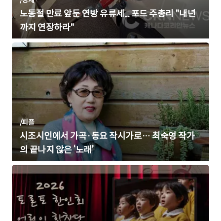
노동절 만료 앞둔 연방 유류세... 포드 주총리 "내년
까지 연장하라"
/
피플
시조시인에서 가곡·동요 작시가로… 최숙영 작가
의 끝나지 않은 ‘노래’