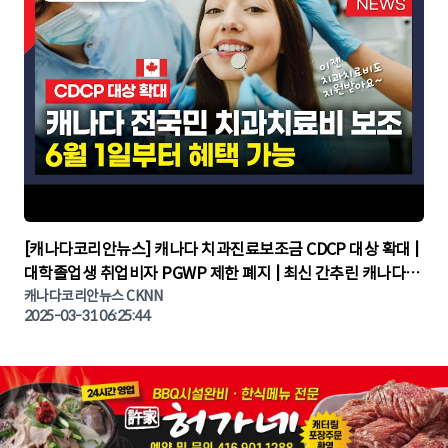
▶
[캐나다코리안뉴스] 캐나다 치과진료보조금 CDCP 대상 확대 |
대학졸업생 취업비자 PGWP 제한 폐지 | 최신 간추린 캐나다뉴
캐나다코리안뉴스 CKNN
스 | CKNNEWS | 캐나다뉴스 | 토론토뉴스
2025-03-31 06:25:44