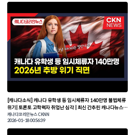
▶
[캐나다소식] 캐나다 유학생 등 임시체류자 140만명 불법체류
위기| 토론토 고학력자 취업난 심각 | 최신 간추린 캐나다뉴스 |
CKNNEWS, 캐나다코리안뉴스
캐나다코리안뉴스 CKNN
2026-01-18 00:56:39