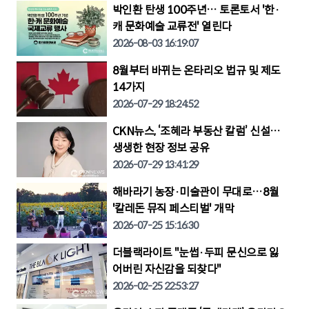
박인환 탄생 100주년… 토론토서 '한·
캐 문화예술 교류전' 열린다
2026-08-03 16:19:07
8월부터 바뀌는 온타리오 법규 및 제도
14가지
2026-07-29 18:24:52
CKN뉴스, ‘조혜라 부동산 칼럼’ 신설…
생생한 현장 정보 공유
2026-07-29 13:41:29
해바라기 농장·미술관이 무대로…8월
'칼레돈 뮤직 페스티벌' 개막
2026-07-25 15:16:30
더블랙라이트 "눈썹·두피 문신으로 잃
어버린 자신감을 되찾다"
2026-02-25 22:53:27