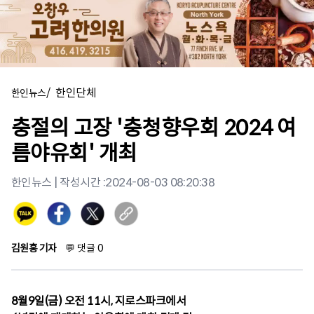
/
한인단체
한인뉴스
충절의 고장 '충청향우회 2024 여
름야유회' 개최
한인뉴스
| 작성시간 :
2024-08-03 08:20:38
김원홍 기자
💬
댓글
0
8월9일(금) 오전 11시, 지로스파크에서