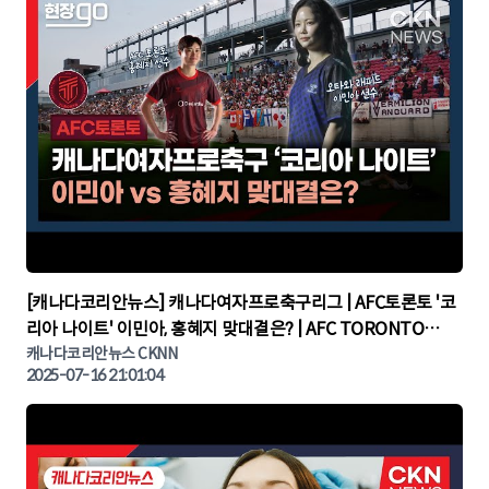
▶
[캐나다코리안뉴스] 캐나다여자프로축구리그 | AFC토론토 '코
리아 나이트' 이민아, 홍혜지 맞대결은? | AFC TORONTO
KOREA NIGHT | 캐나다뉴스 | 토론토뉴스
캐나다코리안뉴스 CKNN
2025-07-16 21:01:04