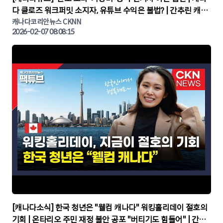
다 클로즈 워크퍼밋 소지자, 유튜브 수익은 불법? | 간추린 캐나
다뉴스 | CKNNEWS, 캐나다코리안뉴스
캐나다코리안뉴스 CKNN
2026-02-07 08:08:15
▶
[캐나다소식] 한국 청년은 "웰컴 캐나다" 워킹홀리데이 절호의
기회 | 온타리오 주민 재정 불안 공포 "버티기도 힘들어" | 간추