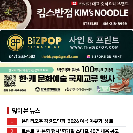
많이 본 뉴스
1
온타리오주 강원도민회 '2026 여름 야유회' 성료
2
토론토 'K-문화 행사' 함께할 스태프 40명 채용 공고