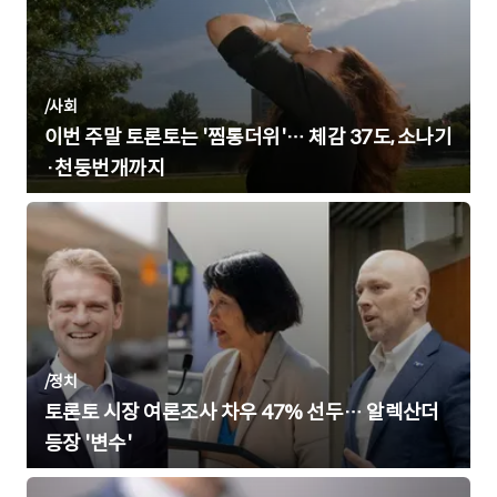
/
사회
이번 주말 토론토는 '찜통더위'… 체감 37도, 소나기
·천둥번개까지
/
정치
토론토 시장 여론조사 차우 47% 선두… 알렉산더
등장 '변수'