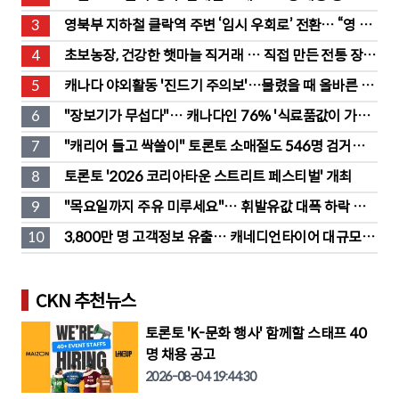
3
영북부 지하철 클락역 주변 ‘임시 우회로’ 전환… “영 스
트리트 바뀐다”
4
초보농장, 건강한 햇마늘 직거래 … 직접 만든 전통 장류
도 판매
5
캐나다 야외활동 '진드기 주의보'…물렸을 때 올바른 대
처법은?
6
"장보기가 무섭다"… 캐나다인 76% '식료품값이 가장 
부담'
7
"캐리어 들고 싹쓸이" 토론토 소매절도 546명 검거…
훔친 물건 재유통
8
토론토 '2026 코리아타운 스트리트 페스티벌' 개최
9
"목요일까지 주유 미루세요"… 휘발유값 대폭 하락 예
고
10
3,800만 명 고객정보 유출… 캐네디언타이어 대규모 집
단소송 직면
CKN 추천뉴스
토론토 'K-문화 행사' 함께할 스태프 40
명 채용 공고
2026-08-04 19:44:30