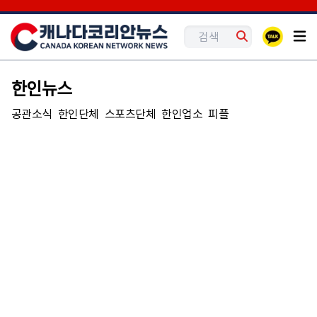
한인뉴스
공관소식
한인단체
스포츠단체
한인업소
피플