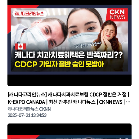
▶
[캐나다코리안뉴스] 캐나다치과치료보험 CDCP 절반은 거절 |
K-EXPO CANADA | 최신 간추린 캐나다뉴스 | CKNNEWS | 캐
나다뉴스 | 토론토뉴스
캐나다코리안뉴스 CKNN
2025-07-21 13:34:53