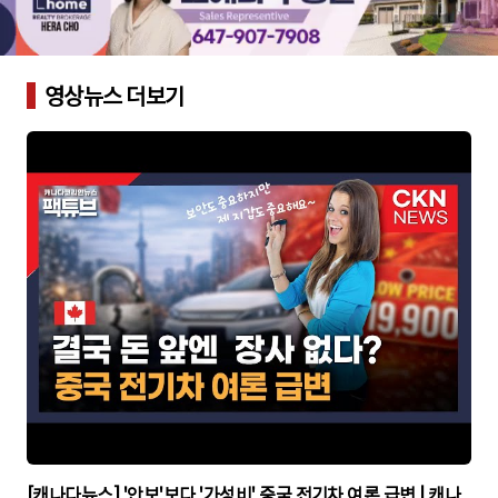
영상뉴스 더보기
▶
[캐나다뉴스] '안보'보다 '가성비' 중국 전기차 여론 급변 | 캐나