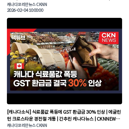
린 캐나다뉴스 | CKNNEWS, 캐나다코리안뉴스
캐나다코리안뉴스 CKNN
2026-02-04 10:00:00
▶
[캐나다소식] 식료품값 폭등에 GST 환급금 30% 인상 | 에글린
턴 크로스타운 경전철 개통 | 간추린 캐나다뉴스 | CKNNEWS,
캐나다코리안뉴스
캐나다코리안뉴스 CKNN