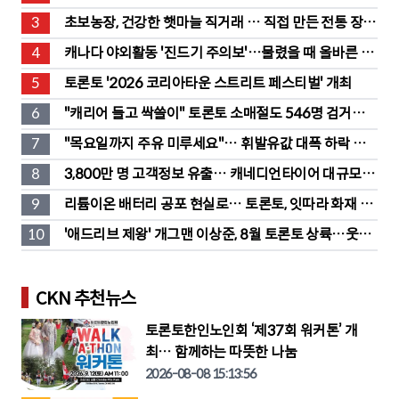
트리트 바뀐다”
3
초보농장, 건강한 햇마늘 직거래 … 직접 만든 전통 장류
도 판매
4
캐나다 야외활동 '진드기 주의보'…물렸을 때 올바른 대
처법은?
5
토론토 '2026 코리아타운 스트리트 페스티벌' 개최
6
"캐리어 들고 싹쓸이" 토론토 소매절도 546명 검거…
훔친 물건 재유통
7
"목요일까지 주유 미루세요"… 휘발유값 대폭 하락 예
고
8
3,800만 명 고객정보 유출… 캐네디언타이어 대규모 집
단소송 직면
9
리튬이온 배터리 공포 현실로… 토론토, 잇따라 화재 발
생
10
'애드리브 제왕' 개그맨 이상준, 8월 토론토 상륙…웃음 
폭탄 예고
CKN 추천뉴스
토론토한인노인회 ‘제37회 워커톤’ 개
최… 함께하는 따뜻한 나눔
2026-08-08 15:13:56