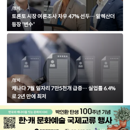
/
정치
토론토 시장 여론조사 차우 47% 선두… 알렉산더
등장 '변수'
/
정치
캐나다 7월 일자리 7만5천개 급증… 실업률 6.4%
로 2년 만에 최저