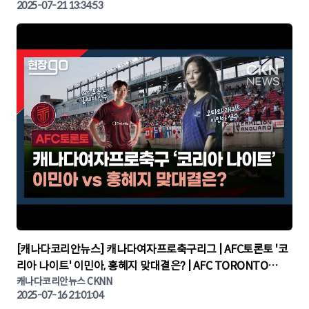
2025-07-21 13:34:53
▶
[캐나다코리안뉴스] 캐나다여자프로축구리그 | AFC토론토 '코
리아 나이트' 이민아, 홍혜지 맞대결은? | AFC TORONTO
KOREA NIGHT | 캐나다뉴스 | 토론토뉴스
캐나다코리안뉴스 CKNN
2025-07-16 21:01:04