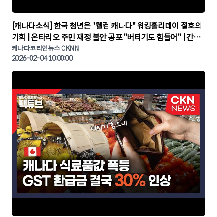
▶
[캐나다소식] 한국 청년은 "웰컴 캐나다" 워킹홀리데이 절호의
기회 | 온타리오 주민 재정 불안 공포 "버티기도 힘들어" | 간추
린 캐나다뉴스 | CKNNEWS, 캐나다코리안뉴스
캐나다코리안뉴스 CKNN
2026-02-04 10:00:00