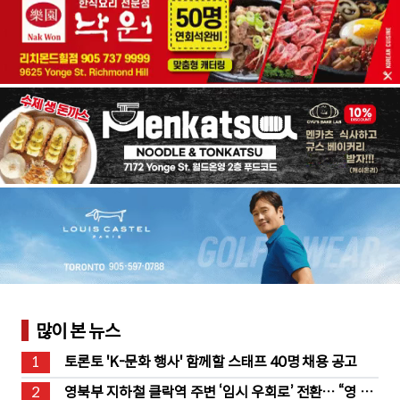
많이 본 뉴스
1
토론토 'K-문화 행사' 함께할 스태프 40명 채용 공고
2
영북부 지하철 클락역 주변 ‘임시 우회로’ 전환… “영 스