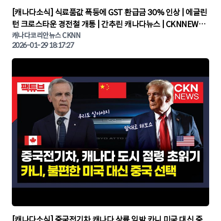
▶
[캐나다소식] 식료품값 폭등에 GST 환급금 30% 인상 | 에글린
턴 크로스타운 경전철 개통 | 간추린 캐나다뉴스 | CKNNEWS,
캐나다코리안뉴스
캐나다코리안뉴스 CKNN
2026-01-29 18:17:27
▶
[캐나다소식] 중국전기차 캐나다 상륙 임박 카니 미국 대신 중