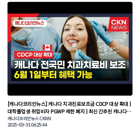
▶
[캐나다코리안뉴스] 캐나다 치과진료보조금 CDCP 대상 확대 |
대학졸업생 취업비자 PGWP 제한 폐지 | 최신 간추린 캐나다뉴
캐나다코리안뉴스 CKNN
스 | CKNNEWS | 캐나다뉴스 | 토론토뉴스
2025-03-31 06:25:44