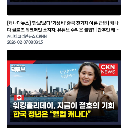
▶
[캐나다뉴스] '안보'보다 '가성비' 중국 전기차 여론 급변 | 캐나
다 클로즈 워크퍼밋 소지자, 유튜브 수익은 불법? | 간추린 캐나
다뉴스 | CKNNEWS, 캐나다코리안뉴스
캐나다코리안뉴스 CKNN
2026-02-07 08:08:15