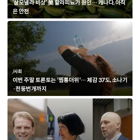
‘살모넬라 비상’ 美 할라피뇨가 원인… 캐나다, 아직
은 안전
/
사회
이번 주말 토론토는 '찜통더위'… 체감 37도, 소나기
·천둥번개까지