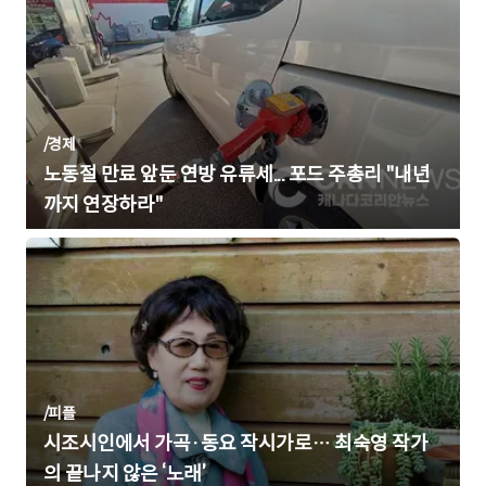
/
경제
노동절 만료 앞둔 연방 유류세... 포드 주총리 "내년
까지 연장하라"
/
피플
시조시인에서 가곡·동요 작시가로… 최숙영 작가
의 끝나지 않은 ‘노래’