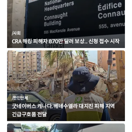
/
사회
CRA 해킹 피해자 870만 달러 보상... 신청 접수 시작
/
한인단체
굿네이버스 캐나다, 베네수엘라 대지진 피해 지역
긴급구호품 전달