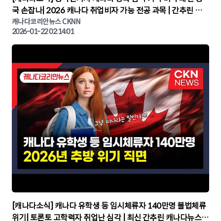
국 손잡나| 2026 캐나다 취업비자 가능 전공 과목 | 간추린 캐
나다뉴스 | CKNNEWS, 캐나다코리안뉴스
캐나다코리안뉴스 CKNN
2026-01-22 02:14:01
▶
[캐나다소식] 캐나다 유학생 등 임시체류자 140만명 불법체류
위기| 토론토 고학력자 취업난 심각 | 최신 간추린 캐나다뉴스 |