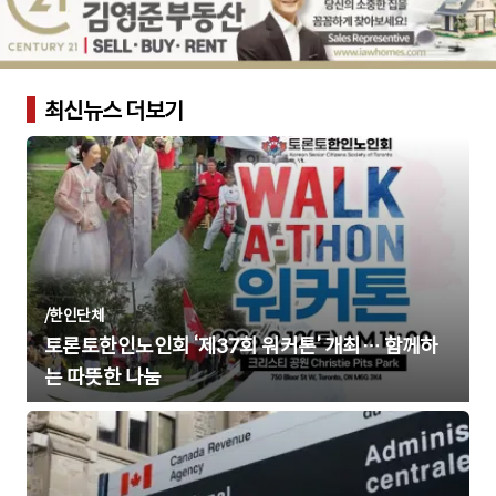
최신뉴스 더보기
/
한인단체
토론토한인노인회 ‘제37회 워커톤’ 개최… 함께하
는 따뜻한 나눔