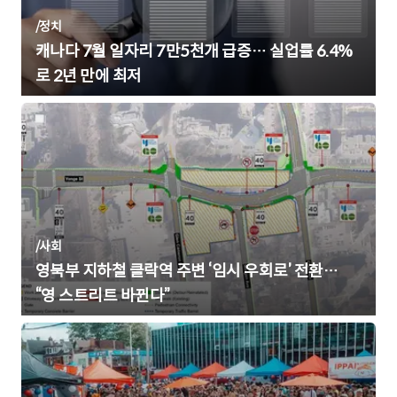
/
정치
캐나다 7월 일자리 7만5천개 급증… 실업률 6.4%
로 2년 만에 최저
/
사회
영북부 지하철 클락역 주변 ‘임시 우회로’ 전환…
“영 스트리트 바뀐다”