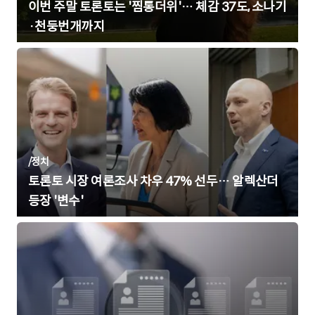
이번 주말 토론토는 '찜통더위'… 체감 37도, 소나기
·천둥번개까지
/
정치
토론토 시장 여론조사 차우 47% 선두… 알렉산더
등장 '변수'