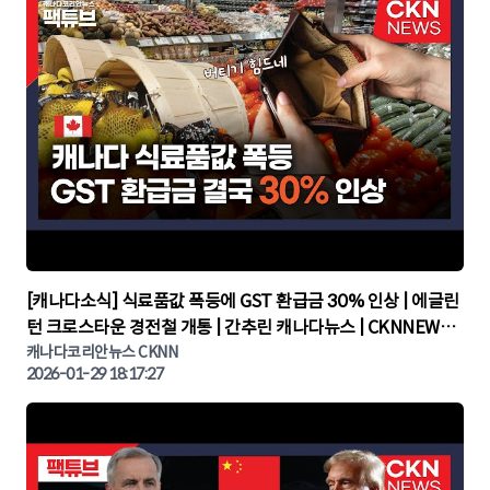
▶
[캐나다소식] 식료품값 폭등에 GST 환급금 30% 인상 | 에글린
턴 크로스타운 경전철 개통 | 간추린 캐나다뉴스 | CKNNEWS,
캐나다코리안뉴스
캐나다코리안뉴스 CKNN
2026-01-29 18:17:27