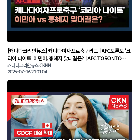
▶
[캐나다코리안뉴스] 캐나다여자프로축구리그 | AFC토론토 '코
리아 나이트' 이민아, 홍혜지 맞대결은? | AFC TORONTO
KOREA NIGHT | 캐나다뉴스 | 토론토뉴스
캐나다코리안뉴스 CKNN
2025-07-16 21:01:04