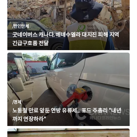
/
한인단체
굿네이버스 캐나다, 베네수엘라 대지진 피해 지역
긴급구호품 전달
/
경제
노동절 만료 앞둔 연방 유류세... 포드 주총리 "내년
까지 연장하라"