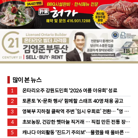
많이 본 뉴스
1
온타리오주 강원도민회 '2026 여름 야유회' 성료
2
토론토 'K-문화 행사' 함께할 스태프 40명 채용 공고
3
영북부 지하철 클락역 주변 ‘임시 우회로’ 전환… “영 스
트리트 바뀐다”
4
초보농장, 건강한 햇마늘 직거래 … 직접 만든 전통 장류
도 판매
5
캐나다 야외활동 '진드기 주의보'…물렸을 때 올바른 대