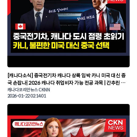
▶
[캐나다소식] 중국전기차 캐나다 상륙 임박 카니 미국 대신 중
국 손잡나| 2026 캐나다 취업비자 가능 전공 과목 | 간추린 캐
나다뉴스 | CKNNEWS, 캐나다코리안뉴스
캐나다코리안뉴스 CKNN
2026-01-22 02:14:01