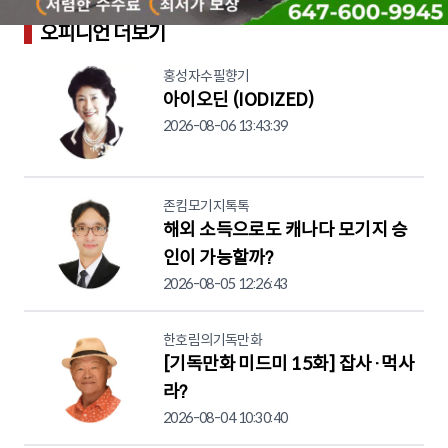
오피니언 더보기
홍성자수필향기
아이오딘 (IODIZED)
2026-08-06 13:43:39
존킴모기지톡톡
해외 소득으로도 캐나다 모기지 승
인이 가능할까?
2026-08-05 12:26:43
한호림의기독만화
[기독만화 미드미 15화] 잡사·먹사
라?
2026-08-04 10:30:40