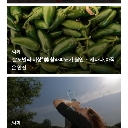
/
사회
‘살모넬라 비상’ 美 할라피뇨가 원인… 캐나다, 아직
은 안전
/
사회