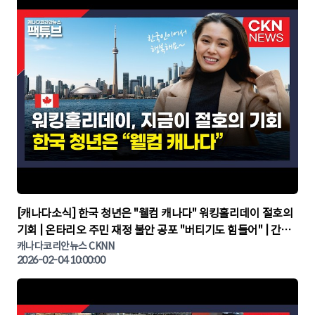
▶
[캐나다소식] 한국 청년은 "웰컴 캐나다" 워킹홀리데이 절호의
기회 | 온타리오 주민 재정 불안 공포 "버티기도 힘들어" | 간추
린 캐나다뉴스 | CKNNEWS, 캐나다코리안뉴스
캐나다코리안뉴스 CKNN
2026-02-04 10:00:00