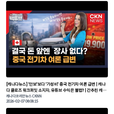
▶
[캐나다뉴스] '안보'보다 '가성비' 중국 전기차 여론 급변 | 캐나
다 클로즈 워크퍼밋 소지자, 유튜브 수익은 불법? | 간추린 캐나
다뉴스 | CKNNEWS, 캐나다코리안뉴스
캐나다코리안뉴스 CKNN
2026-02-07 08:08:15