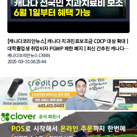
▶
[캐나다코리안뉴스] 캐나다 치과진료보조금 CDCP 대상 확대 |
대학졸업생 취업비자 PGWP 제한 폐지 | 최신 간추린 캐나다뉴
캐나다코리안뉴스 CKNN
스 | CKNNEWS | 캐나다뉴스 | 토론토뉴스
2025-03-31 06:25:44