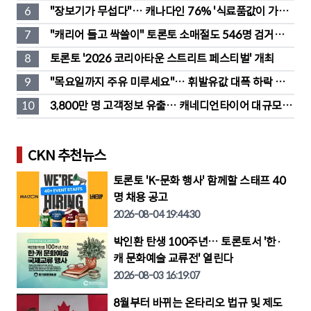
처법은?
6
"장보기가 무섭다"… 캐나다인 76% '식료품값이 가장 
부담'
7
"캐리어 들고 싹쓸이" 토론토 소매절도 546명 검거…
훔친 물건 재유통
8
토론토 '2026 코리아타운 스트리트 페스티벌' 개최
9
"목요일까지 주유 미루세요"… 휘발유값 대폭 하락 예
고
10
3,800만 명 고객정보 유출… 캐네디언타이어 대규모 집
단소송 직면
CKN 추천뉴스
토론토 'K-문화 행사' 함께할 스태프 40
명 채용 공고
2026-08-04 19:44:30
박인환 탄생 100주년… 토론토서 '한·
캐 문화예술 교류전' 열린다
2026-08-03 16:19:07
8월부터 바뀌는 온타리오 법규 및 제도