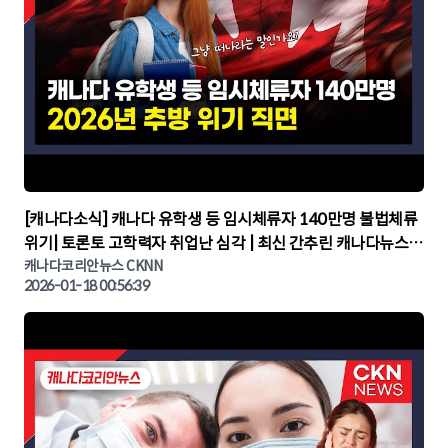
▶
[캐나다소식] 캐나다 유학생 등 임시체류자 140만명 불법체류
위기| 토론토 고학력자 취업난 심각 | 최신 간추린 캐나다뉴스 |
CKNNEWS, 캐나다코리안뉴스
캐나다코리안뉴스 CKNN
2026-01-18 00:56:39