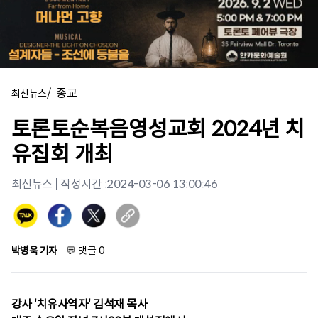
/
종교
최신뉴스
토론토순복음영성교회 2024년 치
유집회 개최
최신뉴스
| 작성시간 :
2024-03-06 13:00:46
박병욱 기자
💬
댓글
0
강사 '치유사역자' 김석재 목사