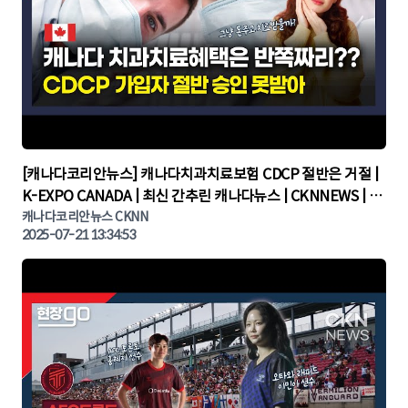
▶
[캐나다코리안뉴스] 캐나다치과치료보험 CDCP 절반은 거절 |
K-EXPO CANADA | 최신 간추린 캐나다뉴스 | CKNNEWS | 캐
나다뉴스 | 토론토뉴스
캐나다코리안뉴스 CKNN
2025-07-21 13:34:53