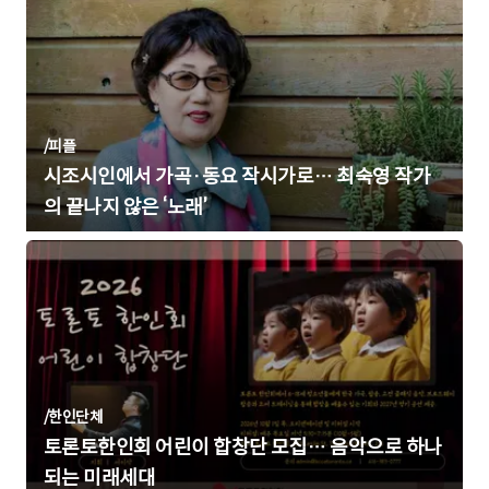
/
피플
시조시인에서 가곡·동요 작시가로… 최숙영 작가
의 끝나지 않은 ‘노래’
/
한인단체
토론토한인회 어린이 합창단 모집… 음악으로 하나
되는 미래세대