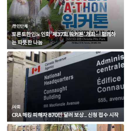
/
한인단체
토론토한인노인회 ‘제37회 워커톤’ 개최… 함께하
는 따뜻한 나눔
/
사회
CRA 해킹 피해자 870만 달러 보상... 신청 접수 시작