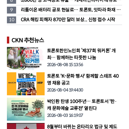
8
3,800만 명 고객정보 유출… 캐네디언타이어 대규모 집
단소송 직면
9
리튬이온 배터리 공포 현실로… 토론토, 잇따라 화재 발
생
10
CRA 해킹 피해자 870만 달러 보상... 신청 접수 시작
CKN 추천뉴스
토론토한인노인회 ‘제37회 워커톤’ 개
최… 함께하는 따뜻한 나눔
2026-08-08 15:13:56
토론토 'K-문화 행사' 함께할 스태프 40
명 채용 공고
2026-08-04 19:44:30
박인환 탄생 100주년… 토론토서 '한·
캐 문화예술 교류전' 열린다
2026-08-03 16:19:07
8월부터 바뀌는 온타리오 법규 및 제도