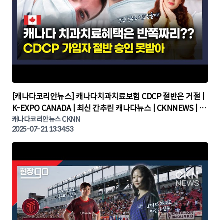
▶
[캐나다코리안뉴스] 캐나다치과치료보험 CDCP 절반은 거절 |
K-EXPO CANADA | 최신 간추린 캐나다뉴스 | CKNNEWS | 캐
나다뉴스 | 토론토뉴스
캐나다코리안뉴스 CKNN
2025-07-21 13:34:53