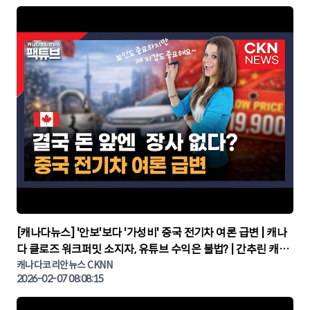
▶
[캐나다뉴스] '안보'보다 '가성비' 중국 전기차 여론 급변 | 캐나
다 클로즈 워크퍼밋 소지자, 유튜브 수익은 불법? | 간추린 캐나
다뉴스 | CKNNEWS, 캐나다코리안뉴스
캐나다코리안뉴스 CKNN
2026-02-07 08:08:15