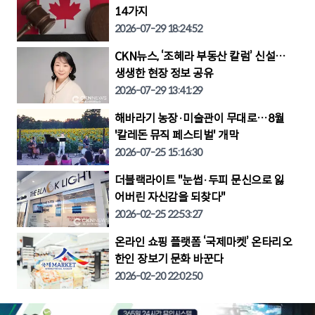
14가지
2026-07-29 18:24:52
CKN뉴스, ‘조혜라 부동산 칼럼’ 신설…
생생한 현장 정보 공유
2026-07-29 13:41:29
해바라기 농장·미술관이 무대로…8월
'칼레돈 뮤직 페스티벌' 개막
2026-07-25 15:16:30
더블랙라이트 "눈썹·두피 문신으로 잃
어버린 자신감을 되찾다"
2026-02-25 22:53:27
온라인 쇼핑 플랫폼 ‘국제마켓’ 온타리오
한인 장보기 문화 바꾼다
2026-02-20 22:02:50