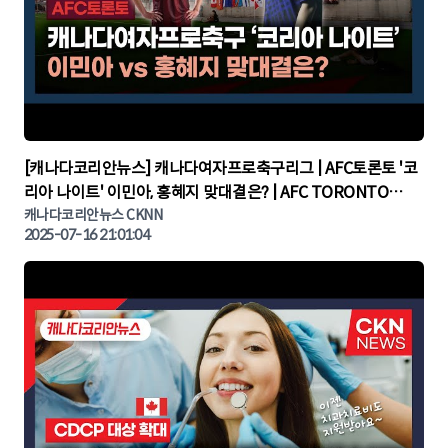
▶
[캐나다코리안뉴스] 캐나다여자프로축구리그 | AFC토론토 '코
리아 나이트' 이민아, 홍혜지 맞대결은? | AFC TORONTO
KOREA NIGHT | 캐나다뉴스 | 토론토뉴스
캐나다코리안뉴스 CKNN
2025-07-16 21:01:04