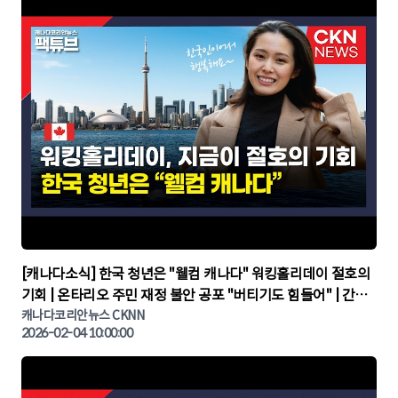
▶
[캐나다소식] 한국 청년은 "웰컴 캐나다" 워킹홀리데이 절호의
기회 | 온타리오 주민 재정 불안 공포 "버티기도 힘들어" | 간추
린 캐나다뉴스 | CKNNEWS, 캐나다코리안뉴스
캐나다코리안뉴스 CKNN
2026-02-04 10:00:00