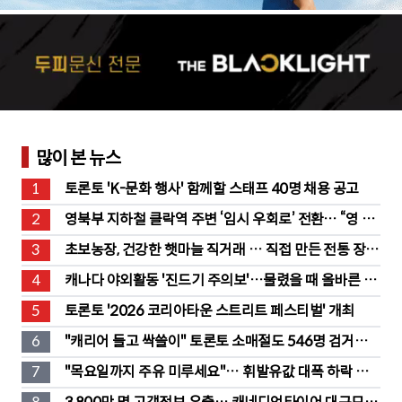
많이 본 뉴스
1
토론토 'K-문화 행사' 함께할 스태프 40명 채용 공고
2
영북부 지하철 클락역 주변 ‘임시 우회로’ 전환… “영 스
트리트 바뀐다”
3
초보농장, 건강한 햇마늘 직거래 … 직접 만든 전통 장류
도 판매
4
캐나다 야외활동 '진드기 주의보'…물렸을 때 올바른 대
처법은?
5
토론토 '2026 코리아타운 스트리트 페스티벌' 개최
6
"캐리어 들고 싹쓸이" 토론토 소매절도 546명 검거…
훔친 물건 재유통
7
"목요일까지 주유 미루세요"… 휘발유값 대폭 하락 예
고