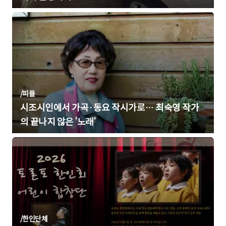
/
피플
시조시인에서 가곡·동요 작시가로… 최숙영 작가
의 끝나지 않은 ‘노래’
/
한인단체