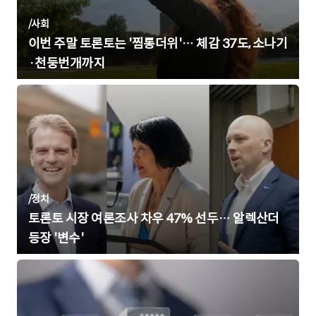
/
사회
이번 주말 토론토는 '찜통더위'… 체감 37도, 소나기
·천둥번개까지
/
정치
토론토 시장 여론조사 차우 47% 선두… 알렉산더
등장 '변수'