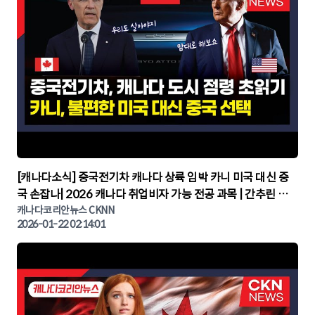
▶
[캐나다소식] 중국전기차 캐나다 상륙 임박 카니 미국 대신 중
국 손잡나| 2026 캐나다 취업비자 가능 전공 과목 | 간추린 캐
나다뉴스 | CKNNEWS, 캐나다코리안뉴스
캐나다코리안뉴스 CKNN
2026-01-22 02:14:01