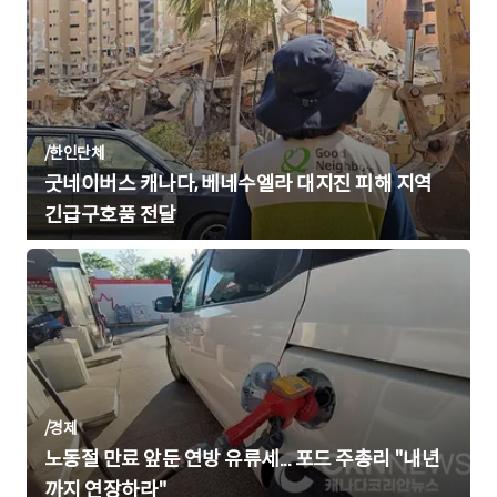
/
한인단체
굿네이버스 캐나다, 베네수엘라 대지진 피해 지역
긴급구호품 전달
/
경제
노동절 만료 앞둔 연방 유류세... 포드 주총리 "내년
까지 연장하라"