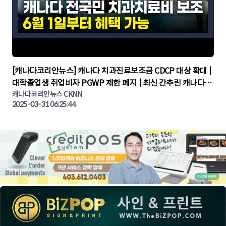
▶
[캐나다코리안뉴스] 캐나다 치과진료보조금 CDCP 대상 확대 |
대학졸업생 취업비자 PGWP 제한 폐지 | 최신 간추린 캐나다뉴
캐나다코리안뉴스 CKNN
스 | CKNNEWS | 캐나다뉴스 | 토론토뉴스
2025-03-31 06:25:44