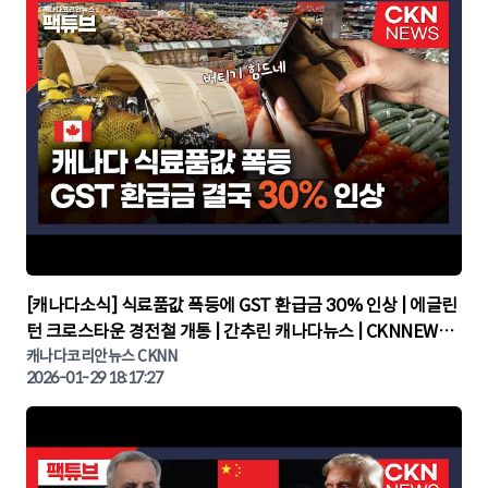
▶
[캐나다소식] 식료품값 폭등에 GST 환급금 30% 인상 | 에글린
턴 크로스타운 경전철 개통 | 간추린 캐나다뉴스 | CKNNEWS,
캐나다코리안뉴스
캐나다코리안뉴스 CKNN
2026-01-29 18:17:27