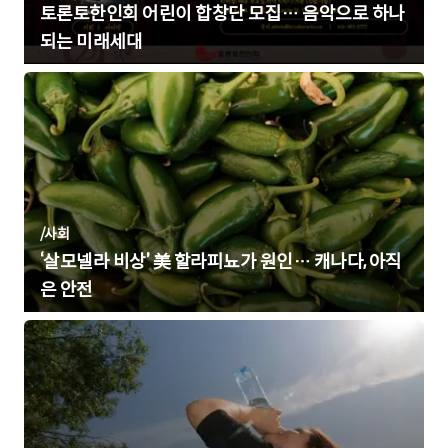
토론토한인회 어린이 합창단 모집… 음악으로 하나
되는 미래세대
/
사회
‘살모넬라 비상’ 美 할라피뇨가 원인… 캐나다, 아직
은 안전