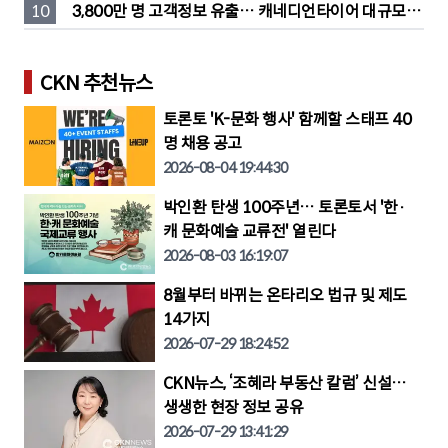
고
10
3,800만 명 고객정보 유출… 캐네디언타이어 대규모 집
단소송 직면
CKN 추천뉴스
토론토 'K-문화 행사' 함께할 스태프 40
명 채용 공고
2026-08-04 19:44:30
박인환 탄생 100주년… 토론토서 '한·
캐 문화예술 교류전' 열린다
2026-08-03 16:19:07
8월부터 바뀌는 온타리오 법규 및 제도
14가지
2026-07-29 18:24:52
CKN뉴스, ‘조혜라 부동산 칼럼’ 신설…
생생한 현장 정보 공유
2026-07-29 13:41:29