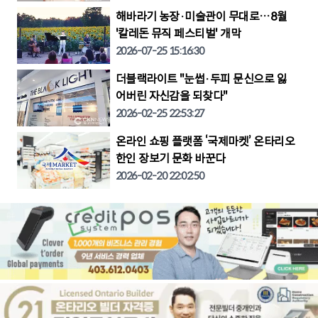
해바라기 농장·미술관이 무대로…8월
'칼레돈 뮤직 페스티벌' 개막
2026-07-25 15:16:30
더블랙라이트 "눈썹·두피 문신으로 잃
어버린 자신감을 되찾다"
2026-02-25 22:53:27
온라인 쇼핑 플랫폼 ‘국제마켓’ 온타리오
한인 장보기 문화 바꾼다
2026-02-20 22:02:50