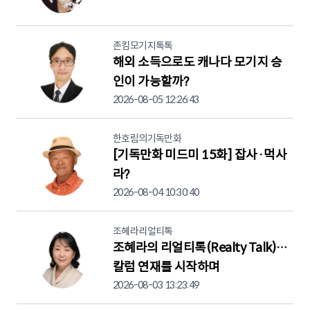
존킴모기지톡톡
해외 소득으로도 캐나다 모기지 승
인이 가능할까?
2026-08-05 12:26:43
한호림의기독만화
[기독만화 미드미 15화] 잡사·먹사
라?
2026-08-04 10:30:40
조혜라리얼티톡
조혜라의 리얼티톡(Realty Talk)…
칼럼 연재를 시작하며
2026-08-03 13:23:49