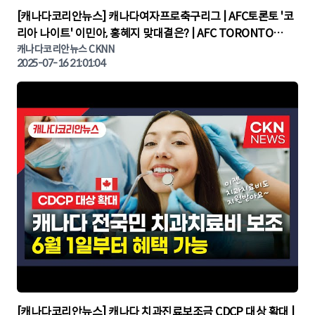
▶
[캐나다코리안뉴스] 캐나다여자프로축구리그 | AFC토론토 '코
리아 나이트' 이민아, 홍혜지 맞대결은? | AFC TORONTO
KOREA NIGHT | 캐나다뉴스 | 토론토뉴스
캐나다코리안뉴스 CKNN
2025-07-16 21:01:04
▶
[캐나다코리안뉴스] 캐나다 치과진료보조금 CDCP 대상 확대 |