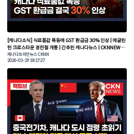
▶
[캐나다소식] 식료품값 폭등에 GST 환급금 30% 인상 | 에글린
턴 크로스타운 경전철 개통 | 간추린 캐나다뉴스 | CKNNEWS,
캐나다코리안뉴스
캐나다코리안뉴스 CKNN
2026-01-29 18:17:27