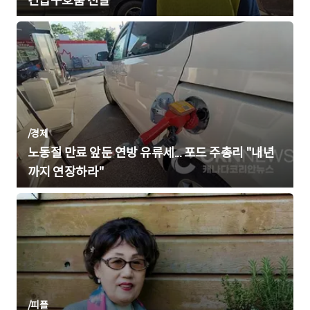
긴급구호품 전달
/
경제
노동절 만료 앞둔 연방 유류세... 포드 주총리 "내년
까지 연장하라"
/
피플