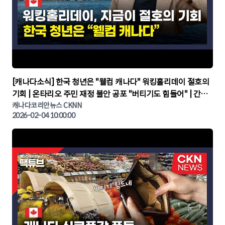
▶
[캐나다소식] 한국 청년은 "웰컴 캐나다" 워킹홀리데이 절호의
기회 | 온타리오 주민 재정 불안 공포 "버티기도 힘들어" | 간추
린 캐나다뉴스 | CKNNEWS, 캐나다코리안뉴스
캐나다코리안뉴스 CKNN
2026-02-04 10:00:00