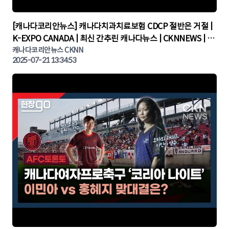
▶
[캐나다코리안뉴스] 캐나다치과치료보험 CDCP 절반은 거절 |
K-EXPO CANADA | 최신 간추린 캐나다뉴스 | CKNNEWS | 캐
나다뉴스 | 토론토뉴스
캐나다코리안뉴스 CKNN
2025-07-21 13:34:53