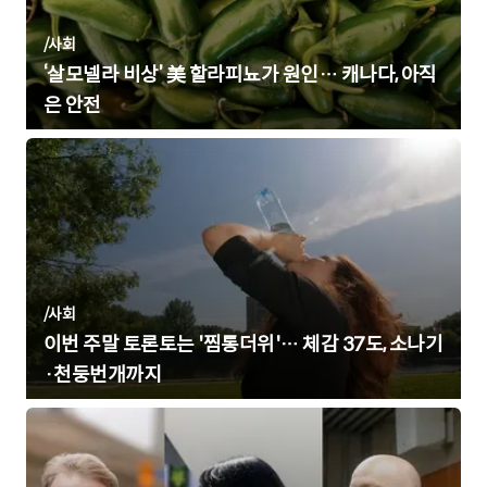
/
사회
‘살모넬라 비상’ 美 할라피뇨가 원인… 캐나다, 아직
은 안전
/
사회
이번 주말 토론토는 '찜통더위'… 체감 37도, 소나기
·천둥번개까지