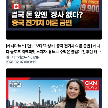
▶
[캐나다뉴스] '안보'보다 '가성비' 중국 전기차 여론 급변 | 캐나
다 클로즈 워크퍼밋 소지자, 유튜브 수익은 불법? | 간추린 캐나
다뉴스 | CKNNEWS, 캐나다코리안뉴스
캐나다코리안뉴스 CKNN
2026-02-07 08:08:15