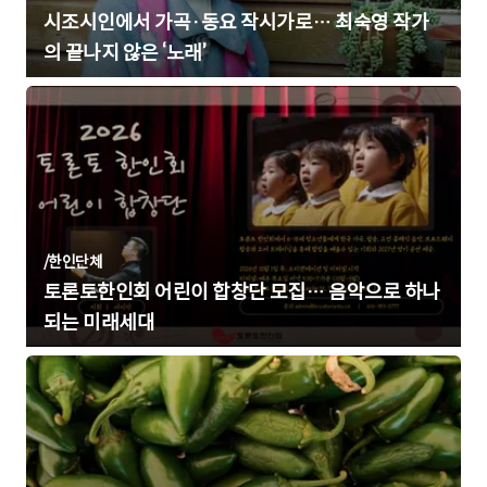
시조시인에서 가곡·동요 작시가로… 최숙영 작가
의 끝나지 않은 ‘노래’
/
한인단체
토론토한인회 어린이 합창단 모집… 음악으로 하나
되는 미래세대