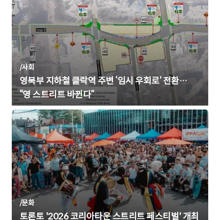
/
사회
영북부 지하철 클락역 주변 ‘임시 우회로’ 전환…
“영 스트리트 바뀐다”
/
문화
토론토 '2026 코리아타운 스트리트 페스티벌' 개최