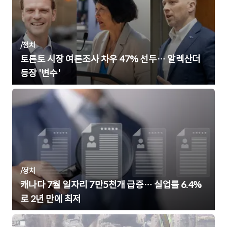
/
정치
토론토 시장 여론조사 차우 47% 선두… 알렉산더
등장 '변수'
/
정치
캐나다 7월 일자리 7만5천개 급증… 실업률 6.4%
로 2년 만에 최저