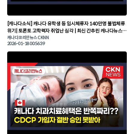
▶
[캐나다소식] 캐나다 유학생 등 임시체류자 140만명 불법체류
위기| 토론토 고학력자 취업난 심각 | 최신 간추린 캐나다뉴스 |
CKNNEWS, 캐나다코리안뉴스
캐나다코리안뉴스 CKNN
2026-01-18 00:56:39