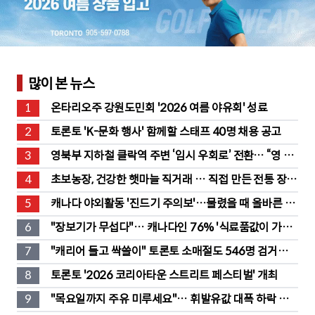
많이 본 뉴스
1
온타리오주 강원도민회 '2026 여름 야유회' 성료
2
토론토 'K-문화 행사' 함께할 스태프 40명 채용 공고
3
영북부 지하철 클락역 주변 ‘임시 우회로’ 전환… “영 스
트리트 바뀐다”
4
초보농장, 건강한 햇마늘 직거래 … 직접 만든 전통 장류
도 판매
5
캐나다 야외활동 '진드기 주의보'…물렸을 때 올바른 대
처법은?
6
"장보기가 무섭다"… 캐나다인 76% '식료품값이 가장 
부담'
7
"캐리어 들고 싹쓸이" 토론토 소매절도 546명 검거…
훔친 물건 재유통
8
토론토 '2026 코리아타운 스트리트 페스티벌' 개최
9
"목요일까지 주유 미루세요"… 휘발유값 대폭 하락 예