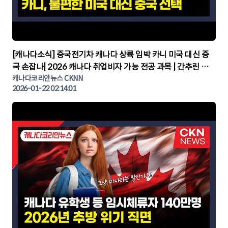
▶
[캐나다소식] 중국전기차 캐나다 상륙 임박 카니 미국 대신 중
국 손잡나| 2026 캐나다 취업비자 가능 전공 과목 | 간추린 캐
나다뉴스 | CKNNEWS, 캐나다코리안뉴스
캐나다코리안뉴스 CKNN
2026-01-22 02:14:01