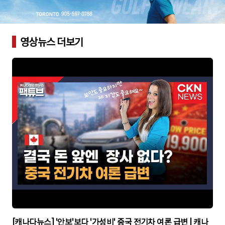
영상뉴스 더보기
▶
[캐나다뉴스] '안보'보다 '가성비' 중국 전기차 여론 급변 | 캐나