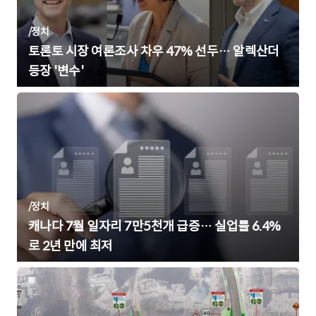
/
정치
토론토 시장 여론조사 차우 47% 선두… 알렉산더
등장 '변수'
/
정치
캐나다 7월 일자리 7만5천개 급증… 실업률 6.4%
로 2년 만에 최저