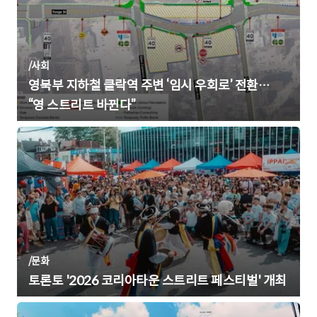
/
사회
영북부 지하철 클락역 주변 ‘임시 우회로’ 전환…
“영 스트리트 바뀐다”
/
문화
토론토 '2026 코리아타운 스트리트 페스티벌' 개최