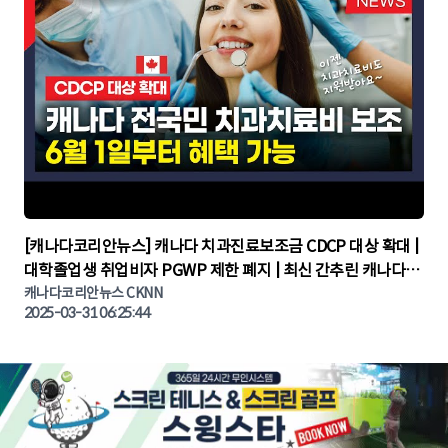
▶
[캐나다코리안뉴스] 캐나다 치과진료보조금 CDCP 대상 확대 |
대학졸업생 취업비자 PGWP 제한 폐지 | 최신 간추린 캐나다뉴
캐나다코리안뉴스 CKNN
스 | CKNNEWS | 캐나다뉴스 | 토론토뉴스
2025-03-31 06:25:44