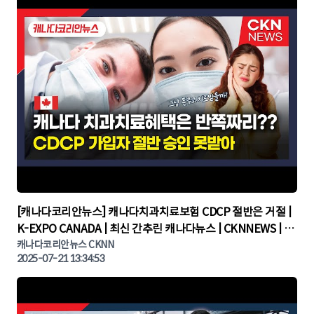
▶
[캐나다코리안뉴스] 캐나다치과치료보험 CDCP 절반은 거절 |
K-EXPO CANADA | 최신 간추린 캐나다뉴스 | CKNNEWS | 캐
나다뉴스 | 토론토뉴스
캐나다코리안뉴스 CKNN
2025-07-21 13:34:53