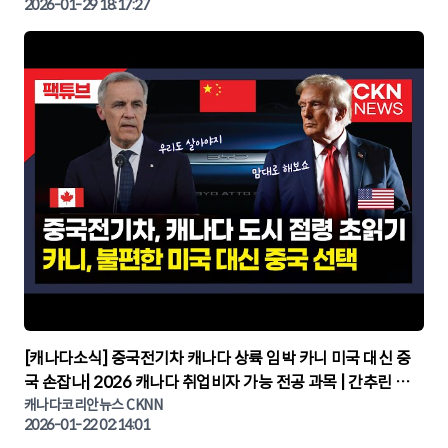
2026-01-29 18:17:27
▶
[캐나다소식] 중국전기차 캐나다 상륙 임박 카니 미국 대신 중
국 손잡나| 2026 캐나다 취업비자 가능 전공 과목 | 간추린 캐
나다뉴스 | CKNNEWS, 캐나다코리안뉴스
캐나다코리안뉴스 CKNN
2026-01-22 02:14:01