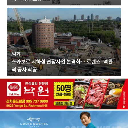
/
사회
스카보로 지하철 연장사업 본격화… 로렌스·맥콴
역 공사 착공