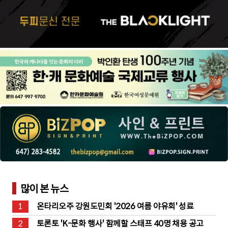
많이 본 뉴스
1
온타리오주 강원도민회 '2026 여름 야유회' 성료
2
토론토 'K-문화 행사' 함께할 스태프 40명 채용 공고