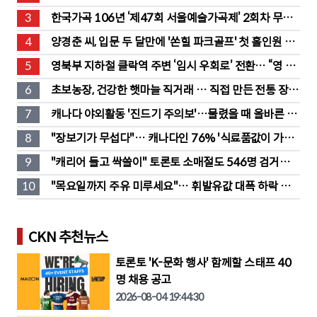
3
한국가곡 106년 ‘제47회 서울예술가곡제’ 2회차 무대 
성황
4
양경춘 씨, 입문 두 달만에 '쏜힐 파크골프' 첫 홀인원 주
인공
5
영북부 지하철 클락역 주변 ‘임시 우회로’ 전환… “영 스
트리트 바뀐다”
6
초보농장, 건강한 햇마늘 직거래 … 직접 만든 전통 장류
도 판매
7
캐나다 야외활동 '진드기 주의보'…물렸을 때 올바른 대
처법은?
8
"장보기가 무섭다"… 캐나다인 76% '식료품값이 가장 
부담'
9
"캐리어 들고 싹쓸이" 토론토 소매절도 546명 검거…
훔친 물건 재유통
10
"목요일까지 주유 미루세요"… 휘발유값 대폭 하락 예
고
CKN 추천뉴스
토론토 'K-문화 행사' 함께할 스태프 40
명 채용 공고
2026-08-04 19:44:30