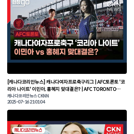
▶
[캐나다코리안뉴스] 캐나다여자프로축구리그 | AFC토론토 '코
리아 나이트' 이민아, 홍혜지 맞대결은? | AFC TORONTO
KOREA NIGHT | 캐나다뉴스 | 토론토뉴스
캐나다코리안뉴스 CKNN
2025-07-16 21:01:04