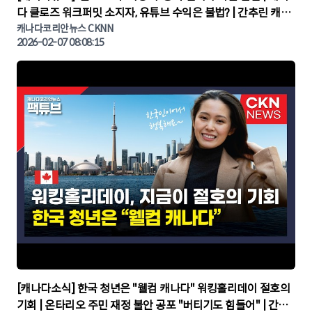
다 클로즈 워크퍼밋 소지자, 유튜브 수익은 불법? | 간추린 캐나
다뉴스 | CKNNEWS, 캐나다코리안뉴스
캐나다코리안뉴스 CKNN
2026-02-07 08:08:15
▶
[캐나다소식] 한국 청년은 "웰컴 캐나다" 워킹홀리데이 절호의
기회 | 온타리오 주민 재정 불안 공포 "버티기도 힘들어" | 간추