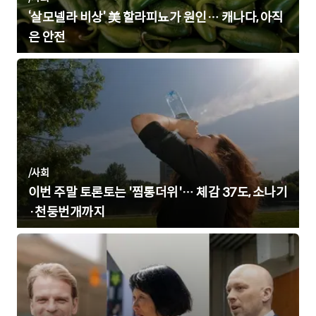
‘살모넬라 비상’ 美 할라피뇨가 원인… 캐나다, 아직
은 안전
/
사회
이번 주말 토론토는 '찜통더위'… 체감 37도, 소나기
·천둥번개까지