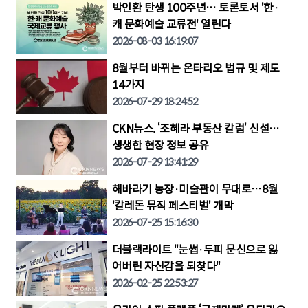
박인환 탄생 100주년… 토론토서 '한·
캐 문화예술 교류전' 열린다
2026-08-03 16:19:07
8월부터 바뀌는 온타리오 법규 및 제도
14가지
2026-07-29 18:24:52
CKN뉴스, ‘조혜라 부동산 칼럼’ 신설…
생생한 현장 정보 공유
2026-07-29 13:41:29
해바라기 농장·미술관이 무대로…8월
'칼레돈 뮤직 페스티벌' 개막
2026-07-25 15:16:30
더블랙라이트 "눈썹·두피 문신으로 잃
어버린 자신감을 되찾다"
2026-02-25 22:53:27