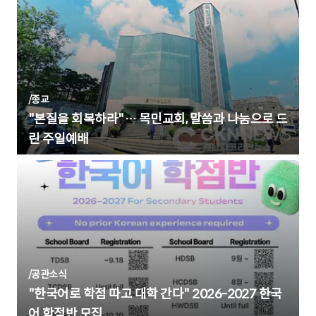
/
종교
"본질을 회복하라"… 목민교회, 말씀과 나눔으로 드
린 주일예배
/
공관소식
"한국어로 학점 따고 대학 간다" 2026-2027 한국
어 학점반 모집