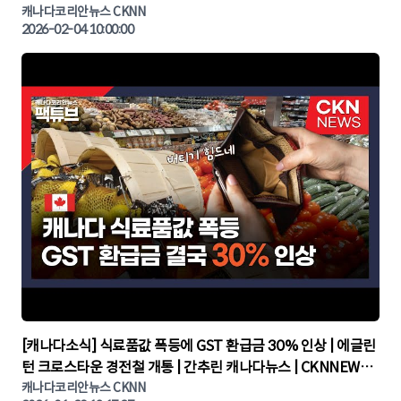
린 캐나다뉴스 | CKNNEWS, 캐나다코리안뉴스
캐나다코리안뉴스 CKNN
2026-02-04 10:00:00
▶
[캐나다소식] 식료품값 폭등에 GST 환급금 30% 인상 | 에글린
턴 크로스타운 경전철 개통 | 간추린 캐나다뉴스 | CKNNEWS,
캐나다코리안뉴스
캐나다코리안뉴스 CKNN