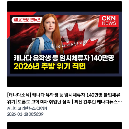
▶
[캐나다소식] 캐나다 유학생 등 임시체류자 140만명 불법체류
위기| 토론토 고학력자 취업난 심각 | 최신 간추린 캐나다뉴스 |
CKNNEWS, 캐나다코리안뉴스
캐나다코리안뉴스 CKNN
2026-01-18 00:56:39